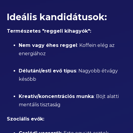
Ideális kandidátusok:
Természetes "reggeli kihagyók":
Nem vagy éhes reggel
: Koffein elég az
energiához
Délutáni/esti evő típus
: Nagyobb étvágy
később
Kreatív/koncentrációs munka
: Böjt alatti
mentális tisztaság
Szociális evők: