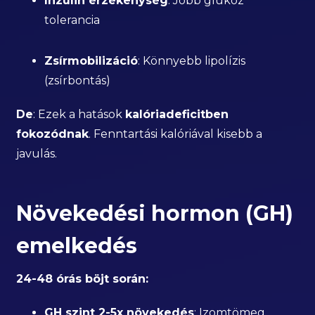
Inzulin érzékenység
: Jobb glukóz
tolerancia
Zsírmobilizáció
: Könnyebb lipolízis
(zsírbontás)
De
: Ezek a hatások
kalóriadeficitben
fokozódnak
. Fenntartási kalóriával kisebb a
javulás.
Növekedési hormon (GH)
emelkedés
24-48 órás böjt során:
GH szint 2-5x növekedés
: Izomtömeg