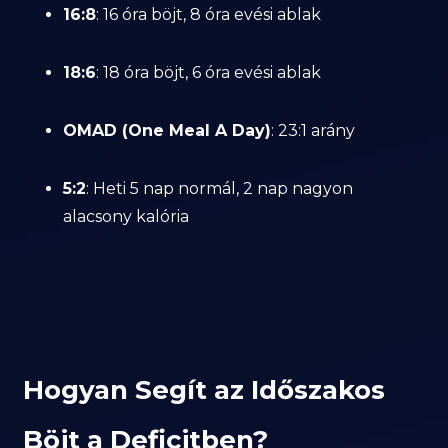
16:8
: 16 óra böjt, 8 óra evési ablak
18:6
: 18 óra böjt, 6 óra evési ablak
OMAD (One Meal A Day)
: 23:1 arány
5:2
: Heti 5 nap normál, 2 nap nagyon
alacsony kalória
Hogyan Segít az Időszakos
Böjt a Deficitben?