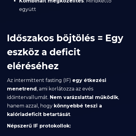
Kombinált megközelítés
: Mindkettő
együtt
Időszakos böjtölés = Egy
eszköz a deficit
eléréséhez
Az intermittent fasting (IF)
egy étkezési
menetrend
, ami korlátozza az evés
időintervallumát.
Nem varázslattal működik
,
hanem azzal, hogy
könnyebbé teszi a
kalóriadeficit betartását
.
Népszerű IF protokollok: