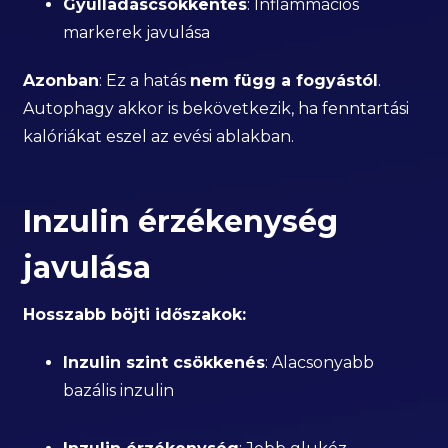
Gyulladáscsökkentés
: Inflammációs
markerek javulása
Azonban
: Ez a hatás
nem függ a fogyástól
.
Autophagy akkor is bekövetkezik, ha fenntartási
kalóriákat eszel az evési ablakban.
Inzulin érzékenység
javulása
Hosszabb böjti időszakok:
Inzulin szint csökkenés
: Alacsonyabb
bazális inzulin