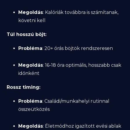
Megoldás
: Kalóriák továbbra is számítanak,
követni kell
Túl hosszú böjt:
Probléma
: 20+ órás böjtök rendszeresen
Megoldás
: 16-18 óra optimális, hosszabb csak
időnként
Rossz timing:
Probléma
: Családi/munkahelyi rutinnal
összeütközés
Megoldás
: Életmódhoz igazított evési ablak