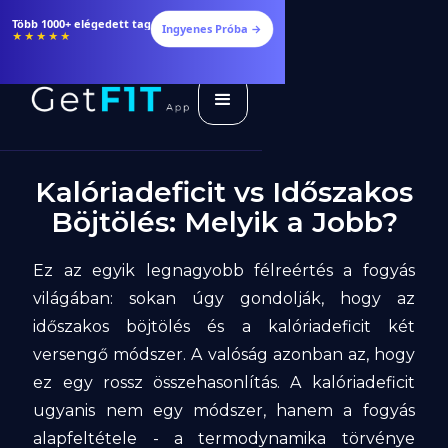
Több 1000+ elégedett tag
Ingyenes Próba →
★★★★★
Kalóriadeficit vs Időszakos
Böjtölés: Melyik a Jobb?
Ez az egyik legnagyobb félreértés a fogyás
világában: sokan úgy gondolják, hogy az
időszakos böjtölés és a kalóriadeficit két
versengő módszer. A valóság azonban az, hogy
ez egy rossz összehasonlítás. A kalóriadeficit
ugyanis nem egy módszer, hanem a fogyás
alapfeltétele - a termodynamika törvénye