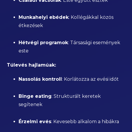
Családi vacsorák
: Este együtt esztek
Munkahelyi ebédek
: Kollégákkal közös
étkezések
Hétvégi programok
: Társasági események
este
Túlevés hajlamúak:
Nassolás kontroll
: Korlátozza az evési időt
Binge eating
: Strukturált keretek
segítenek
Érzelmi evés
: Kevesebb alkalom a hibákra