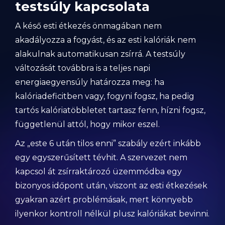
testsúly kapcsolata
A késő esti étkezés önmagában nem
akadályozza a fogyást, és az esti kalóriák nem
alakulnak automatikusan zsírrá. A testsúly
változását továbbra is a teljes napi
energiaegyensúly határozza meg: ha
kalóriadeficitben vagy, fogyni fogsz, ha pedig
tartós kalóriatöbbletet tartasz fenn, hízni fogsz,
függetlenül attól, hogy mikor eszel.
Az „este 6 után tilos enni” szabály ezért inkább
egy egyszerűsített tévhit. A szervezet nem
kapcsol át zsírraktározó üzemmódba egy
bizonyos időpont után, viszont az esti étkezések
gyakran azért problémásak, mert könnyebb
ilyenkor kontroll nélkül plusz kalóriákat bevinni.