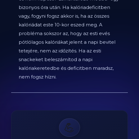
bizonyos óra után. Ha kalóriadeficitben
vagy, fogyni fogsz akkor is, ha az összes
kalóriádat este 10-kor eszed meg. A
probléma sokszor az, hogy az esti evés
pótlólagos kalóriákat jelent a napi bevitel
tetejére, nem az időzítés. Ha az esti
snackeket beleszámítod a napi
kalóriakeretedbe és deficitben maradsz,
nem fogsz hízni.
💪