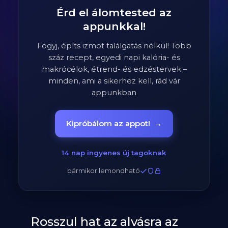
Érd el álomtested az
appunkkal!
Fogyj, építs izmot találgatás nélkül! Több
száz recept, egyedi napi kalória- és
makrócélok, étrend- és edzéstervek –
minden, ami a sikerhez kell, rád vár
appunkban
Kipróbálom az appot!
→
14 nap ingyenes új tagoknak
bármikor lemondható
Rosszul hat az alvásra az