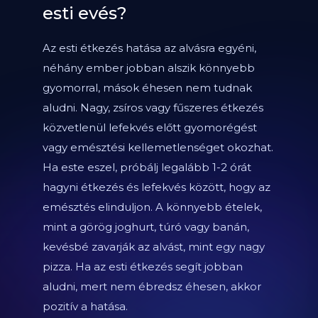
esti evés?
Az esti étkezés hatása az alvásra egyéni,
néhány ember jobban alszik könnyebb
gyomorral, mások éhesen nem tudnak
aludni. Nagy, zsíros vagy fűszeres étkezés
közvetlenül lefekvés előtt gyomorégést
vagy emésztési kellemetlenséget okozhat.
Ha este eszel, próbálj legalább 1-2 órát
hagyni étkezés és lefekvés között, hogy az
emésztés elinduljon. A könnyebb ételek,
mint a görög joghurt, túró vagy banán,
kevésbé zavarják az alvást, mint egy nagy
pizza. Ha az esti étkezés segít jobban
aludni, mert nem ébredsz éhesen, akkor
pozitív a hatása.