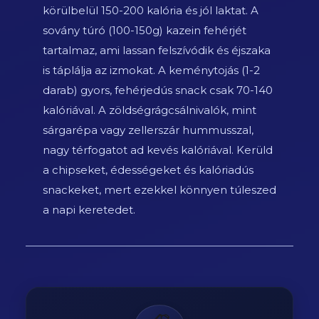
körülbelül 150-200 kalória és jól laktat. A
sovány túró (100-150g) kazein fehérjét
tartalmaz, ami lassan felszívódik és éjszaka
is táplálja az izmokat. A keménytojás (1-2
darab) gyors, fehérjedús snack csak 70-140
kalóriával. A zöldségrágcsálnivalók, mint
sárgarépa vagy zellerszár hummusszal,
nagy térfogatot ad kevés kalóriával. Kerüld
a chipseket, édességeket és kalóriadús
snackeket, mert ezekkel könnyen túleszed
a napi keretedet.