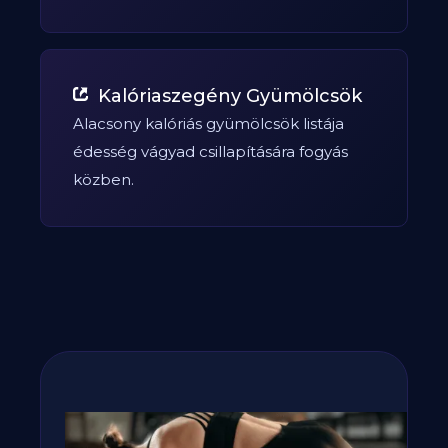
Kalóriaszegény Gyümölcsök
Alacsony kalóriás gyümölcsök listája
édesség vágyad csillapítására fogyás
közben.
Fogyj, izmosodj te is a