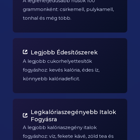
A legfehérjedúsabb húsok 100
grammonként: csirkemell, pulykamell,
tonhal és még több.
Legjobb Édesítőszerek
A legjobb cukorhelyettesítők
fogyáshoz: kevés kalória, édes íz,
könnyebb kalóriadeficit.
Legkalóriaszegényebb Italok
Fogyásra
A legjobb kalóriaszegény italok
fogyáshoz: víz, fekete kávé, zöld tea és