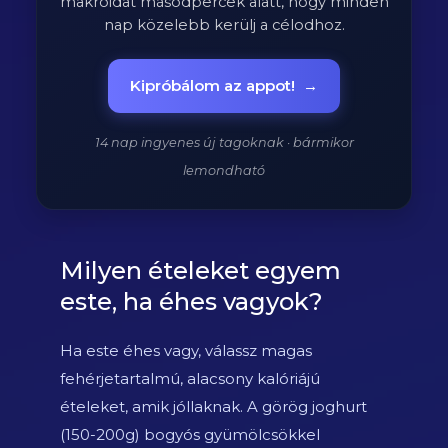
makróidat másodpercek alatt, hogy minden
nap közelebb kerülj a célodhoz.
Kipróbálom az appot!
→
14 nap ingyenes új tagoknak · bármikor
lemondható
Milyen ételeket egyem
este, ha éhes vagyok?
Ha este éhes vagy, válassz magas
fehérjetartalmú, alacsony kalóriájú
ételeket, amik jóllaknak. A görög joghurt
(150-200g) bogyós gyümölcsökkel