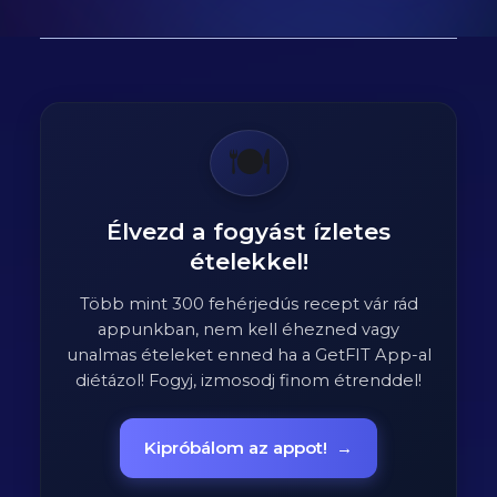
🍽️
Élvezd a fogyást ízletes
ételekkel!
Több mint 300 fehérjedús recept vár rád
appunkban, nem kell éhezned vagy
unalmas ételeket enned ha a GetFIT App-al
diétázol! Fogyj, izmosodj finom étrenddel!
Kipróbálom az appot!
→