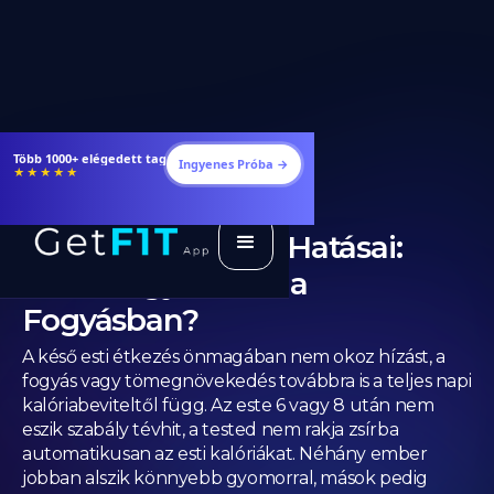
Étrendek, receptek és edzéstervek
Ingyenes Próba →
★★★★★
Késő Esti Étkezés Hatásai:
Hízlal vagy Mítosz a
Fogyásban?
A késő esti étkezés önmagában nem okoz hízást, a
fogyás vagy tömegnövekedés továbbra is a teljes napi
kalóriabeviteltől függ. Az este 6 vagy 8 után nem
eszik szabály tévhit, a tested nem rakja zsírba
automatikusan az esti kalóriákat. Néhány ember
jobban alszik könnyebb gyomorral, mások pedig