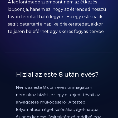
A legfontosabb szempont nem az étkezés
időpontja, hanem az, hogy az étrended hosszú
távon fenntartható legyen. Ha egy esti snack
segít betartani a napi kalóriakeretedet, akkor
teljesen beleférhet egy sikeres fogyási tervbe.
Hizlal az este 8 után evés?
Nem, az este 8 után evés önmagában
nem okoz hízást, ez egy elterjedt tévhit az
anyagcsere működéséről. A tested
folyamatosan éget kalóriákat, éjjel-nappal,
és nem kapcsol "zsírraktározó módba" egy