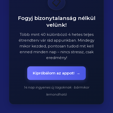
📋
Fogyj bizonytalanság nélkül
velünk!
Több mint 40 különböző 4 hetes teljes
étrendterv vár rád appunkban. Mindegy
mikor kezded, pontosan tudod mit kell
enned minden nap – nincs stressz, csak
eredmény!
Kipróbálom az appot!
→
14 nap ingyenes új tagoknak · bármikor
lemondható