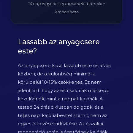
14 nap ingyenes új tagoknak · bármikor
lemondható
Lassabb az anyagcsere
este?
Az anyagcsere kissé lassabb este és alvás
közben, de a különbség minimális,
körülbelül 10-15% csökkenés. Ez nem
jelenti azt, hogy az esti kalóriák másképp
kezelődnek, mint a nappali kalóriák. A
tested 24 órás ciklusban dolgozik, és a
teljes napi kalóriabevitel számít, nem az
egyes étkezések időzítése. Az éjszakai
regeneráció során is égetődnek kalóriák,