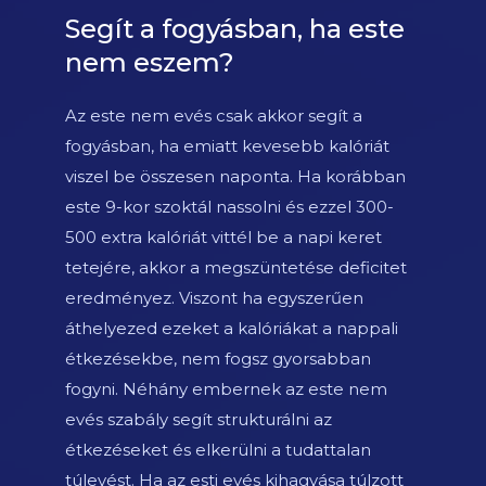
Segít a fogyásban, ha este
nem eszem?
Az este nem evés csak akkor segít a
fogyásban, ha emiatt kevesebb kalóriát
viszel be összesen naponta. Ha korábban
este 9-kor szoktál nassolni és ezzel 300-
500 extra kalóriát vittél be a napi keret
tetejére, akkor a megszüntetése deficitet
eredményez. Viszont ha egyszerűen
áthelyezed ezeket a kalóriákat a nappali
étkezésekbe, nem fogsz gyorsabban
fogyni. Néhány embernek az este nem
evés szabály segít strukturálni az
étkezéseket és elkerülni a tudattalan
túlevést. Ha az esti evés kihagyása túlzott