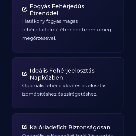
Fogyás Fehérjedús
Étrenddel
Hatékony fogyás magas
fehérjetartalmú étrenddel izomtömeg
megőrzésével.
Ideális Fehérjeelosztás
Napközben
Optimális fehérje időzítés és elosztás
izomépítéshez és zsírégetéshez.
Kalóriadeficit Biztonságosan
Optimális kalóriadeficit beállítása tartós