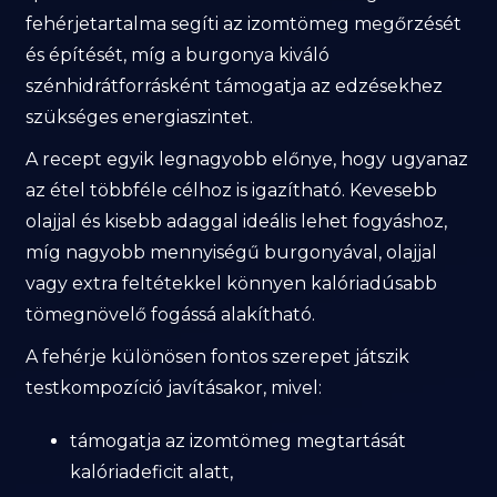
fehérjetartalma segíti az izomtömeg megőrzését
és építését, míg a burgonya kiváló
szénhidrátforrásként támogatja az edzésekhez
szükséges energiaszintet.
A recept egyik legnagyobb előnye, hogy ugyanaz
az étel többféle célhoz is igazítható. Kevesebb
olajjal és kisebb adaggal ideális lehet fogyáshoz,
míg nagyobb mennyiségű burgonyával, olajjal
vagy extra feltétekkel könnyen kalóriadúsabb
tömegnövelő fogássá alakítható.
A fehérje különösen fontos szerepet játszik
testkompozíció javításakor, mivel:
támogatja az izomtömeg megtartását
kalóriadeficit alatt,