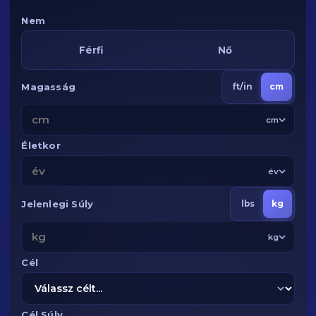
Nem
Férfi
Nő
Magasság
ft/in
cm
cm
Életkor
év
Jelenlegi Súly
lbs
kg
kg
Cél
Cél Súly