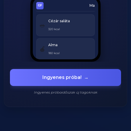
Ma
Cézár saláta
🥗
320 kcal
Alma
🍎
180 kcal
Grillezett csirke
🍗
Ingyenes próba!
→
420 kcal
Ingyenes próbaidőszak új tagoknak
920
/
2200
kcal