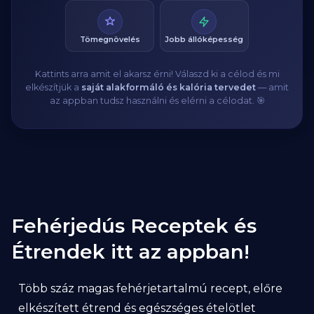
Tömegnövelés
Jobb állóképesség
Kattints arra amit el akarsz érni! Válaszd ki a célod és mi
elkészítjük a
saját alakformáló és kalória tervedet
— amit
az appban tudsz használni és elérni a célodat. 🎯
Fehérjedús Receptek és
Étrendek itt az appban!
Több száz magas fehérjetartalmú recept, előre
elkészített étrend és egészséges ételötlet