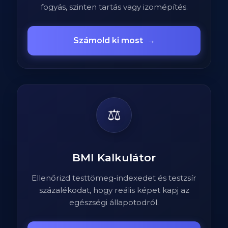
fogyás, szinten tartás vagy izomépítés.
Számold ki most
→
⚖️
BMI Kalkulátor
Ellenőrizd testtömeg-indexedet és testzsír
százalékodat, hogy reális képet kapj az
egészségi állapotodról.