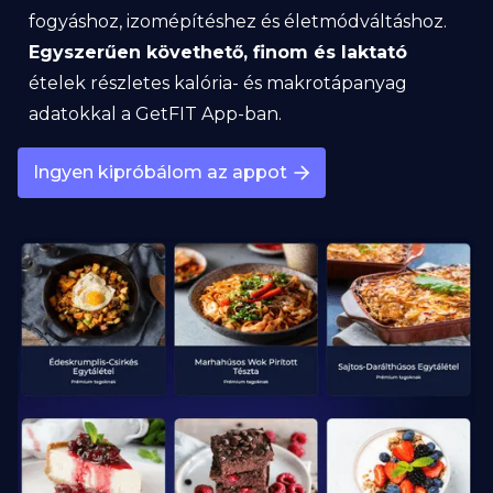
fogyáshoz, izomépítéshez és életmódváltáshoz.
Egyszerűen követhető, finom és laktató
ételek részletes kalória- és makrotápanyag
adatokkal a GetFIT App-ban.
Ingyen kipróbálom az appot