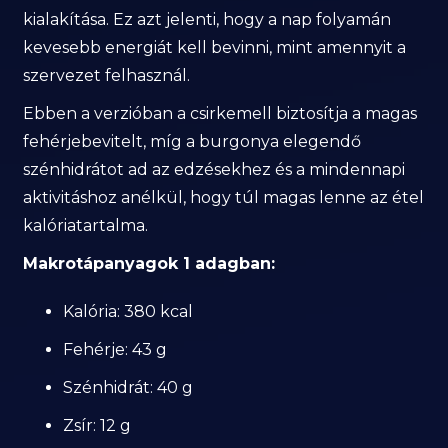
kialakítása. Ez azt jelenti, hogy a nap folyamán
kevesebb energiát kell bevinni, mint amennyit a
szervezet felhasznál.
Ebben a verzióban a csirkemell biztosítja a magas
fehérjebevitelt, míg a burgonya elegendő
szénhidrátot ad az edzésekhez és a mindennapi
aktivitáshoz anélkül, hogy túl magas lenne az étel
kalóriatartalma.
Makrotápanyagok 1 adagban:
Kalória: 380 kcal
Fehérje: 43 g
Szénhidrát: 40 g
Zsír: 12 g