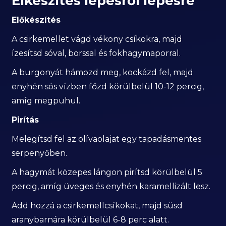
Elkészítés lépésről lépésre
Előkészítés
A csirkemellet vágd vékony csíkokra, majd
ízesítsd sóval, borssal és fokhagymaporral.
A burgonyát hámozd meg, kockázd fel, majd
enyhén sós vízben főzd körülbelül 10-12 percig,
amíg megpuhul.
Pirítás
Melegítsd fel az olívaolajat egy tapadásmentes
serpenyőben.
A hagymát közepes lángon pirítsd körülbelül 5
percig, amíg üveges és enyhén karamellizált lesz.
Add hozzá a csirkemellcsíkokat, majd süsd
aranybarnára körülbelül 6-8 perc alatt.