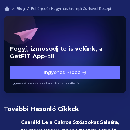
Blog
Fehérjedús Hagymás-Krumpli Csirkével Recept
Fogyj, izmosodj te is velünk, a
GetFIT App-al!
Ingyenes Próba
Ingyenes Próbaidőszak - Bármikor lemondható
További Hasonló Cikkek
Cseréld Le a Cukros Szószokat Salsára,