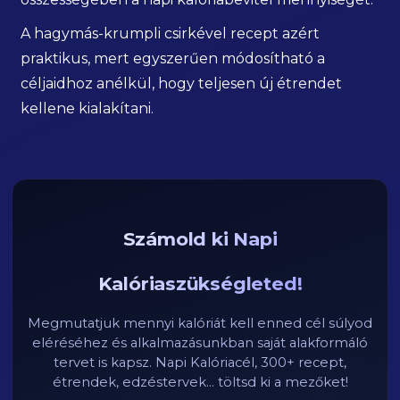
A hagymás-krumpli csirkével recept azért
praktikus, mert egyszerűen módosítható a
céljaidhoz anélkül, hogy teljesen új étrendet
kellene kialakítani.
Számold ki Napi
Kalóriaszükségleted!
Megmutatjuk mennyi kalóriát kell enned cél súlyod
eléréséhez és alkalmazásunkban saját alakformáló
tervet is kapsz. Napi Kalóriacél, 300+ recept,
étrendek, edzéstervek... töltsd ki a mezőket!