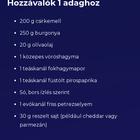
Hozzávalók 1 adaghoz
200 g csirkemell
250 g burgonya
20 g olívaolaj
1 közepes vöröshagyma
1 teáskanál fokhagymapor
1 teáskanál füstölt pirospaprika
Só, bors ízlés szerint
1 evőkanál friss petrezselyem
30 g reszelt sajt (például cheddar vagy
parmezán)