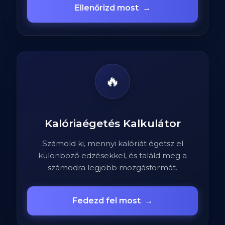
Ellenőrizd most
→
🔥
Kalóriaégetés Kalkulátor
Számold ki, mennyi kalóriát égetsz el
különböző edzésekkel, és találd meg a
számodra legjobb mozgásformát.
Fedezd fel most
→