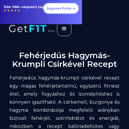
Étrendek, receptek és edzéstervek
Ingyenes Próba →
★★★★★
Fehérjedús Hagymás-
Krumpli Csirkével Recept
Fehérjedús hagymás-krumpli csirkével recept
egy magas fehérjetartalmú, egyszerű fitnesz
étel, amely fogyáshoz és izomépítéshez is
könnyen igazítható. A csirkemell, burgonya és
hagyma kombinációja megfelelő arányban
biztosít fehérjét, szénhidrátot és energiát,
miközben a recept kalóriadeficites vagy