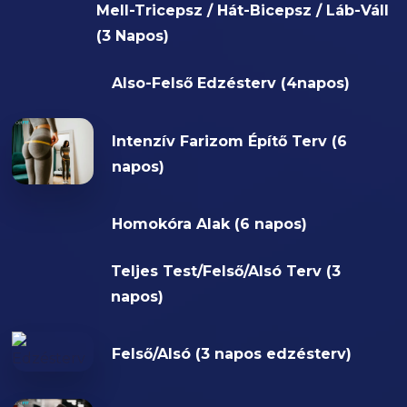
Mell-Tricepsz / Hát-Bicepsz / Láb-Váll
(3 Napos)
Also-Felső Edzésterv (4napos)
Intenzív Farizom Építő Terv (6
napos)
Homokóra Alak (6 napos)
Teljes Test/Felső/Alsó Terv (3
napos)
Felső/Alsó (3 napos edzésterv)