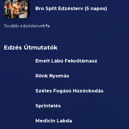
Bro Split Edzésterv (5 napos)
További edzéstervek
Edzés Útmutatók
Emelt Lábú Fekvőtámasz
Rönk Nyomás
Széles Fogású Húzóckodás
Sprintelés
Medicin Labda