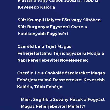
Mustárra vagy Csípős Szószra: Több Íz,
Kevesebb Kalória
Sült Krumpli Helyett Főtt vagy Sütőben
Sült Burgonya: Egyszerű Csere a
Hatékonyabb Fogyásért
Cseréld Le a Tejet Magas
Fehérjetartalmú Tejre: Egyszerű Módja a
Napi Fehérjebevitel Növelésének
Cseréld Le a Csokoládészeleteket Magas
Fehérjetartalmú Desszertekre: Kevesebb
Kalória, Több Fehérje
Miért Segítik a Sovány Húsok a Fogyást
Magas Fehérjebevitel Mellett?