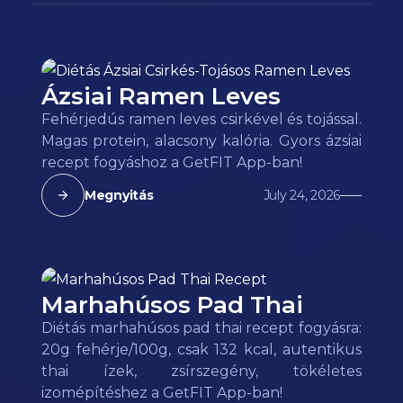
Ázsiai Ramen Leves
Fehérjedús ramen leves csirkével és tojással.
Magas protein, alacsony kalória. Gyors ázsiai
recept fogyáshoz a GetFIT App-ban!
Megnyitás
July 24, 2026
Marhahúsos Pad Thai
Diétás marhahúsos pad thai recept fogyásra:
20g fehérje/100g, csak 132 kcal, autentikus
thai ízek, zsírszegény, tökéletes
izomépítéshez a GetFIT App-ban!