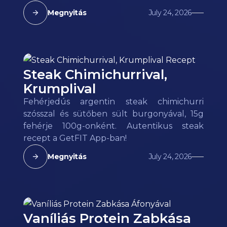
Megnyitás
July 24, 2026
Steak Chimichurrival,
Krumplival
Fehérjedús argentin steak chimichurri
szósszal és sütőben sült burgonyával, 15g
fehérje 100g-onként. Autentikus steak
recept a GetFIT App-ban!
Megnyitás
July 24, 2026
Vaníliás Protein Zabkása