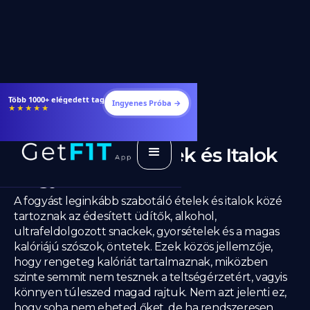
Több 1000+ elégedett tag
Ingyenes Próba →
★★★★★
Legrosszabb Ételek és Italok
Fogyás Alatt
A fogyást leginkább szabotáló ételek és italok közé
tartoznak az édesített üdítők, alkohol,
ultrafeldolgozott snackek, gyorsételek és a magas
kalóriájú szószok, öntetek. Ezek közös jellemzője,
hogy rengeteg kalóriát tartalmaznak, miközben
szinte semmit nem tesznek a teltségérzetért, vagyis
könnyen túleszed magad rajtuk. Nem azt jelenti ez,
hogy soha nem eheted őket, de ha rendszeresen