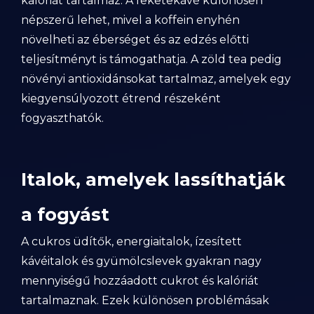
kalóriát tartalmaz. A feketekávé különösen
népszerű lehet, mivel a koffein enyhén
növelheti az éberséget és az edzés előtti
teljesítményt is támogathatja. A zöld tea pedig
növényi antioxidánsokat tartalmaz, amelyek egy
kiegyensúlyozott étrend részeként
fogyaszthatók.
Italok, amelyek lassíthatják
a fogyást
A cukros üdítők, energiaitalok, ízesített
kávéitalok és gyümölcslevek gyakran nagy
mennyiségű hozzáadott cukrot és kalóriát
tartalmaznak. Ezek különösen problémásak