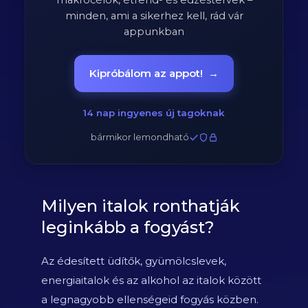
makrócélok, étrend- és edzéstervek –
minden, ami a sikerhez kell, rád vár
appunkban
Kipróbálom az appot!
→
14 nap ingyenes új tagoknak
bármikor lemondható
Milyen italok ronthatják
leginkább a fogyást?
Az édesített üdítők, gyümölcslevek,
energiaitalok és az alkohol az italok között
a legnagyobb ellenségeid fogyás közben.