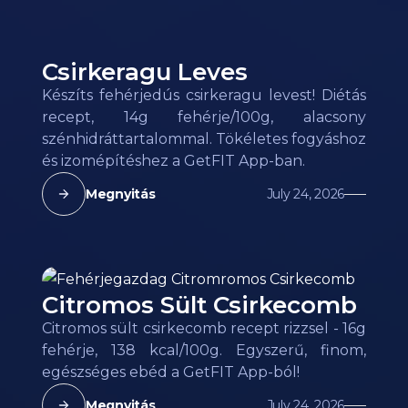
Csirkeragu Leves
Készíts fehérjedús csirkeragu levest! Diétás
recept, 14g fehérje/100g, alacsony
szénhidráttartalommal. Tökéletes fogyáshoz
és izomépítéshez a GetFIT App-ban.
Megnyitás
July 24, 2026
Citromos Sült Csirkecomb
Citromos sült csirkecomb recept rizzsel - 16g
fehérje, 138 kcal/100g. Egyszerű, finom,
egészséges ebéd a GetFIT App-ból!
Megnyitás
July 24, 2026