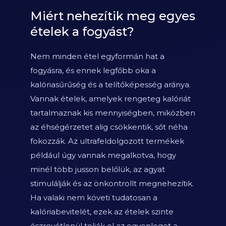
Miért nehezítik meg egyes
ételek a fogyást?
Nem minden étel egyformán hat a
fogyásra, és ennek legfőbb oka a
kalóriasűrűség és a telítőképesség aránya.
Vannak ételek, amelyek rengeteg kalóriát
tartalmaznak kis mennyiségben, miközben
az éhségérzetet alig csökkentik, sőt néha
fokozzák. Az ultrafeldolgozott termékek
például úgy vannak megalkotva, hogy
minél több jusson belőlük, az agyat
stimulálják és az önkontrollt megnehezítik.
Ha valaki nem követi tudatosan a
kalóriabevitelét, ezek az ételek szinte
észrevétlenül tolják el az egyenleget a