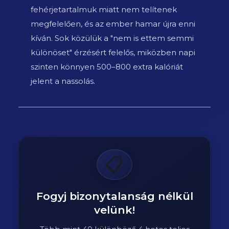
fehérjetartalmuk miatt nem telítenek
megfelelően, és az ember hamar újra enni
kíván. Sok közülük a "nem is ettem semmi
különöset" érzésért felelős, miközben napi
szinten könnyen 500–800 extra kalóriát
jelent a nassolás.
📋
Fogyj bizonytalanság nélkül
velünk!