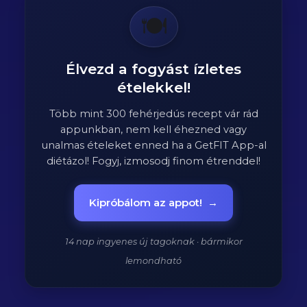
🍽️
Élvezd a fogyást ízletes
ételekkel!
Több mint 300 fehérjedús recept vár rád
appunkban, nem kell éhezned vagy
unalmas ételeket enned ha a GetFIT App-al
diétázol! Fogyj, izmosodj finom étrenddel!
Kipróbálom az appot!
→
14 nap ingyenes új tagoknak · bármikor
lemondható