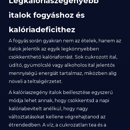
Legkalóriaszegényebb
italok fogyáshoz és
kalóriadeficithez
A fogyás során gyakran nem az ételek, hanem az
italok jelentik az egyik legkönnyebben
csökkenthető kalóriaforrást. Sok cukrozott ital,
üdítő, gyümölcslé vagy alkoholos ital jelentős
mennyiségű energiát tartalmaz, miközben alig
növeli a teltségérzetet.
A kalóriaszegény italok beillesztése egyszerű
módja lehet annak, hogy csökkentsd a napi
kalóriabevitelt anélkül, hogy nagy
változtatásokat kellene végrehajtanod az
étrendedben. A víz, a cukrozatlan tea és a