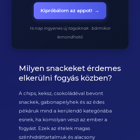
Kipróbálom az appot!
→
14 nap ingyenes új tagoknak · bármikor
lemondható
Milyen snackeket érdemes
elkerülni fogyás közben?
A chips, keksz, csokoládéval bevont
snackek, gabonapelyhek és az édes
pékáruk mind a kerülendő kategóriába
esnek, ha komolyan veszi az ember a
fogyást. Ezek az ételek magas
szénhidráttartalmuk és alacsony