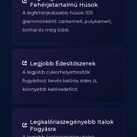
Fehérjetartalmú Húsok
A legfehérjedúsabb húsok 100
grammonként: csirkemell, pulykamell,
tonhal és még több.
Legjobb Édesítőszerek
A legjobb cukorhelyettesítők
fogyáshoz: kevés kalória, édes íz,
könnyebb kalóriadeficit.
Legkalóriaszegényebb Italok
Fogyásra
A legjobb kalóriaszegény italok