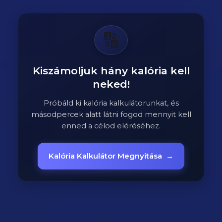
🔢
Kiszámoljuk hány kalória kell
neked!
Próbáld ki kalória kalkulátorunkat, és
másodpercek alatt látni fogod mennyit kell
enned a célod eléréséhez.
Kalória Kalkulátor Megnyitása
→