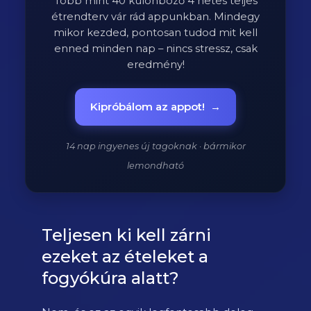
Több mint 40 különböző 4 hetes teljes
étrendterv vár rád appunkban. Mindegy
mikor kezded, pontosan tudod mit kell
enned minden nap – nincs stressz, csak
eredmény!
Kipróbálom az appot!
→
14 nap ingyenes új tagoknak · bármikor
lemondható
Teljesen ki kell zárni
ezeket az ételeket a
fogyókúra alatt?