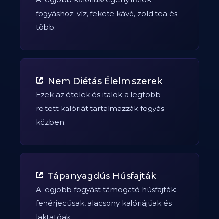
fogyáshoz: víz, fekete kávé, zöld tea és
több.
Nem Diétás Élelmiszerek
Ezek az ételek és italok a legtöbb
rejtett kalóriát tartalmazzák fogyás
közben.
Tápanyagdús Húsfajták
A legjobb fogyást támogató húsfajták:
fehérjedúsak, alacsony kalóriájúak és
laktatóak.