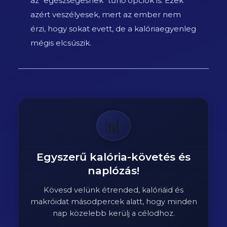
az "egészségesnek" tűnő opciók is. Ezek
azért veszélyesek, mert az ember nem
érzi, hogy sokat evett, de a kalóriaegyenleg
mégis elcsúszik.
📊
Egyszerű kalória-követés és
naplózás!
Kövesd velünk étrended, kalóriáid és
makróidat másodpercek alatt, hogy minden
nap közelebb kerülj a célodhoz.