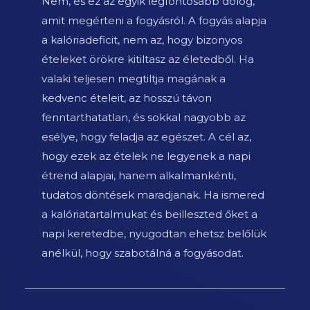
Nem, és ez az egyik legfontosabb dolog,
amit megérteni a fogyásról. A fogyás alapja
a kalóriadeficit, nem az, hogy bizonyos
ételeket örökre kitiltasz az életedből. Ha
valaki teljesen megtiltja magának a
kedvenc ételeit, az hosszú távon
fenntarthatatlan, és sokkal nagyobb az
esélye, hogy feladja az egészet. A cél az,
hogy ezek az ételek ne legyenek a napi
étrend alapjai, hanem alkalmankénti,
tudatos döntések maradjanak. Ha ismered
a kalóriatartalmukat és beilleszted őket a
napi keretedbe, nyugodtan ehetsz belőlük
anélkül, hogy szabotálná a fogyásodat.