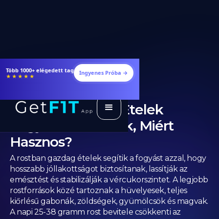
Étrendek, receptek és edzéstervek
Ingyenes Próba →
★★★★★
Rostban Gazdag Ételek
Fogyásra: Mik azok, Miért
Hasznos?
A rostban gazdag ételek segítik a fogyást azzal, hogy
hosszabb jóllakottságot biztosítanak, lassítják az
emésztést és stabilizálják a vércukorszintet. A legjobb
rostforrások közé tartoznak a hüvelyesek, teljes
kiőrlésű gabonák, zöldségek, gyümölcsök és magvak.
A napi 25-38 gramm rost bevitele csökkenti az