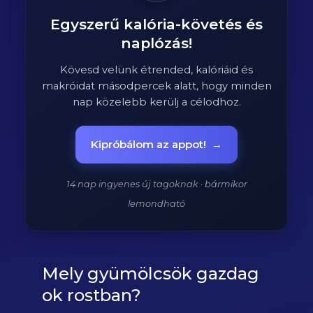
Egyszerű kalória-követés és
naplózás!
Kövesd velünk étrended, kalóriáid és
makróidat másodpercek alatt, hogy minden
nap közelebb kerülj a célodhoz.
Kipróbálom az appot!
→
14 nap ingyenes új tagoknak · bármikor
lemondható
Mely gyümölcsök gazdag
ok rostban?