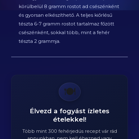
körülbelül 8 gramm rostot ad csészénként
és gyorsan elkészíthető. A teljes kiőrlésű
tészta 6-7 gramm rostot tartalmaz főzött
csészénként, sokkal több, mint a fehér
tészta 2 grammja.
🍽️
Élvezd a fogyást ízletes
ételekkel!
Több mint 300 fehérjedús recept vár rád
appunkban, nem kell éhezned vagy