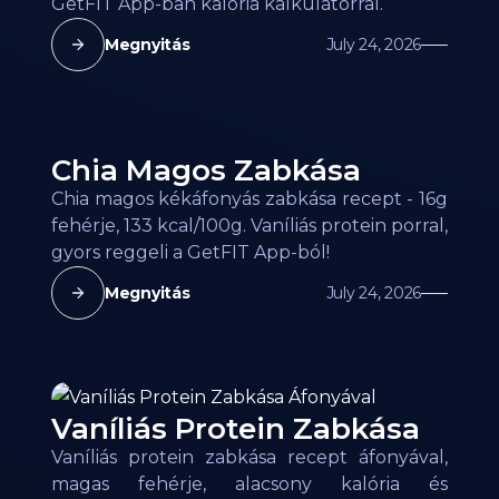
GetFIT App-ban kalória kalkulátorral.
Megnyitás
July 24, 2026
Chia Magos Zabkása
Chia magos kékáfonyás zabkása recept - 16g
fehérje, 133 kcal/100g. Vaníliás protein porral,
gyors reggeli a GetFIT App-ból!
Megnyitás
July 24, 2026
Vaníliás Protein Zabkása
Vaníliás protein zabkása recept áfonyával,
magas fehérje, alacsony kalória és