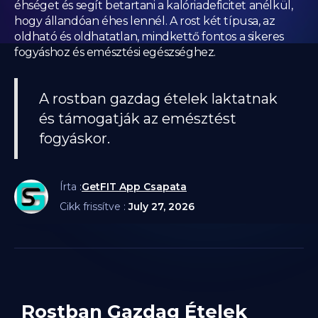
éhséget és segít betartani a kalóriadeficitet anélkül,
hogy állandóan éhes lennél. A rost két típusa, az
oldható és oldhatatlan, mindkettő fontos a sikeres
fogyáshoz és emésztési egészséghez.
A rostban gazdag ételek laktatnak
és támogatják az emésztést
fogyáskor.
Írta :
GetFIT App Csapata
Cikk frissítve :
July 27, 2026
Rostban Gazdag Ételek