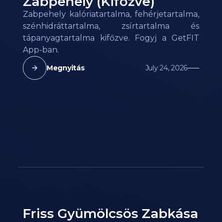
Zabpehely (Kifőzve)
Zabpehely kalóriatartalma, fehérjetartalma,
szénhidráttartalma, zsírtartalma és
tápanyagtartalma kifőzve. Fogyj a GetFIT
App-ban.
Megnyitás
July 24, 2026
Friss Gyümölcsös Zabkása