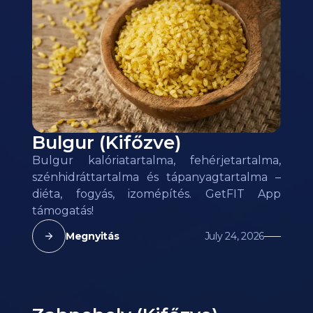
Bulgur (Kifőzve)
Bulgur kalóriatartalma, fehérjetartalma,
szénhidráttartalma és tápanyagtartalma –
diéta, fogyás, izomépítés. GetFIT App
támogatás!
Megnyitás
July 24, 2026