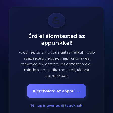
💪
Érd el álomtested az
appunkkal!
Fogyj, építs izmot találgatás nélkül! Több
száz recept, egyedi napi kalória- és
makrócélok, étrend- és edzéstervek –
minden, ami a sikerhez kell, rád vár
appunkban
Kipróbálom az appot!
→
14 nap ingyenes új tagoknak