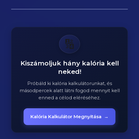
🔢
Kiszámoljuk hány kalória kell
neked!
Próbáld ki kalória kalkulátorunkat, és
másodpercek alatt látni fogod mennyit kell
enned a célod eléréséhez.
Kalória Kalkulátor Megnyitása
→