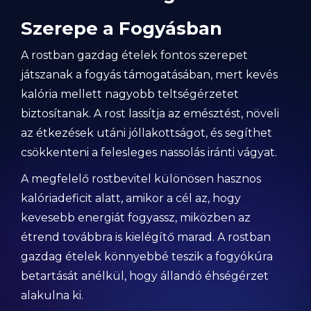
Szerepe a Fogyásban
A rostban gazdag ételek fontos szerepet
játszanak a fogyás támogatásában, mert kevés
kalória mellett nagyobb teltségérzetet
biztosítanak. A rost lassítja az emésztést, növeli
az étkezések utáni jóllakottságot, és segíthet
csökkenteni a felesleges nassolás iránti vágyat.
A megfelelő rostbevitel különösen hasznos
kalóriadeficit alatt, amikor a cél az, hogy
kevesebb energiát fogyassz, miközben az
étrend továbbra is kielégítő marad. A rostban
gazdag ételek könnyebbé teszik a fogyókúra
betartását anélkül, hogy állandó éhségérzet
alakulna ki.