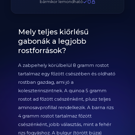
bármikor lemondható
Mely teljes kiőrlésű
gabonák a legjobb
rostforrások?
A zabpehely körülbelül 8 gramm rostot
tartalmaz egy főzött csészében és oldható
rostban gazdag, ami jó a
koleszterinszintnek. A quinoa 5 gramm
rostot ad főzött csészénként, plusz teljes
aminosavprofillal rendelkezik. A barna rizs
4 gramm rostot tartalmaz főzött
csészénként, jobb választás, mint a fehér
rizs fogyáshoz. A bulgur (törött búza)