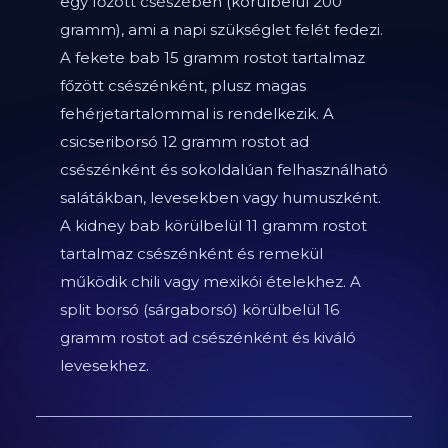
egy főzött csészében (körülbelül 200
gramm), ami a napi szükséglet felét fedezi.
A fekete bab 15 gramm rostot tartalmaz
főzött csészénként, plusz magas
fehérjetartalommal is rendelkezik. A
csicseriborsó 12 gramm rostot ad
csészénként és sokoldalúan felhasználható
salátákban, levesekben vagy humuszként.
A kidney bab körülbelül 11 gramm rostot
tartalmaz csészénként és remekül
működik chili vagy mexikói ételekhez. A
split borsó (sárgaborsó) körülbelül 16
gramm rostot ad csészénként és kiváló
levesekhez.