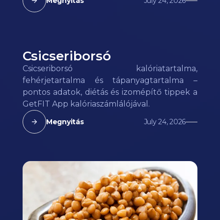
Megnyitás
July 24, 2026
Csicseriborsó
Csicseriborsó kalóriatartalma,
fehérjetartalma és tápanyagtartalma –
pontos adatok, diétás és izomépítő tippek a
GetFIT App kalóriaszámlálójával.
Megnyitás
July 24, 2026