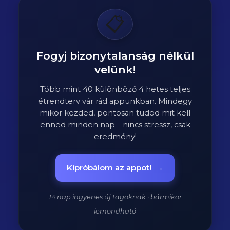
📋
Fogyj bizonytalanság nélkül
velünk!
Több mint 40 különböző 4 hetes teljes
étrendterv vár rád appunkban. Mindegy
mikor kezded, pontosan tudod mit kell
enned minden nap – nincs stressz, csak
eredmény!
Kipróbálom az appot!
→
14 nap ingyenes új tagoknak · bármikor
lemondható