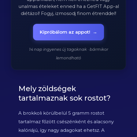
unalmas ételeket enned ha a GetFIT App-al
diétázol! Fogyj, izmosodj finom étrenddel!
Kipróbálom az appot!
→
14 nap ingyenes új tagoknak · bármikor
lemondható
Mely zöldségek
tartalmaznak sok rostot?
A brokkoli körülbelül 5 gramm rostot
tartalmaz főzött csészénként és alacsony
kalóriájú, így nagy adagokat ehetsz. A