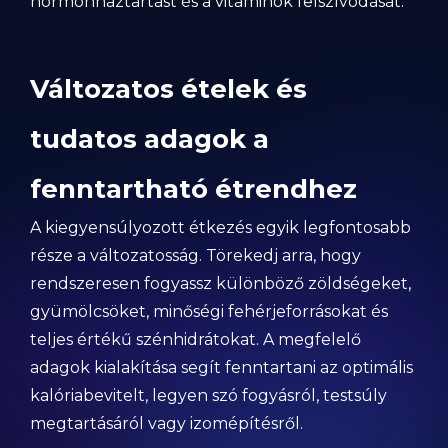
hormonháztartást és a vitaminok felszívódását.
Változatos ételek és
tudatos adagok a
fenntartható étrendhez
A kiegyensúlyozott étkezés egyik legfontosabb
része a változatosság. Törekedj arra, hogy
rendszeresen fogyassz különböző zöldségeket,
gyümölcsöket, minőségi fehérjeforrásokat és
teljes értékű szénhidrátokat. A megfelelő
adagok kialakítása segít fenntartani az optimális
kalóriabevitelt, legyen szó fogyásról, testsúly
megtartásáról vagy izomépítésről.