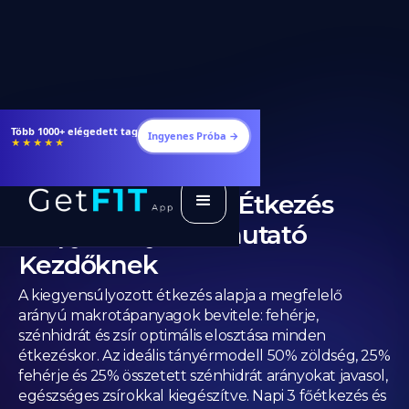
Étrendek, receptek és edzéstervek
Ingyenes Próba →
★★★★★
Kiegyensúlyozott Étkezés
Alapjai: Teljes Útmutató
Kezdőknek
A kiegyensúlyozott étkezés alapja a megfelelő
arányú makrotápanyagok bevitele: fehérje,
szénhidrát és zsír optimális elosztása minden
étkezéskor. Az ideális tányérmodell 50% zöldség, 25%
fehérje és 25% összetett szénhidrát arányokat javasol,
egészséges zsírokkal kiegészítve. Napi 3 főétkezés és