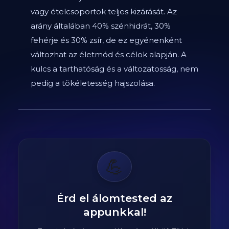
vagy ételcsoportok teljes kizárását. Az
arány általában 40% szénhidrát, 30%
fehérje és 30% zsír, de ez egyénenként
változhat az életmód és célok alapján. A
kulcs a tarthatóság és a változatosság, nem
pedig a tökéletesség hajszolása.
💪
Érd el álomtested az
appunkkal!