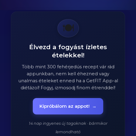
🍽️
Élvezd a fogyást ízletes
ételekkel!
Több mint 300 fehérjedús recept vár rád
appunkban, nem kell éhezned vagy
unalmas ételeket enned ha a GetFIT App-al
diétázol! Fogyj, izmosodj finom étrenddel!
Kipróbálom az appot!
→
14 nap ingyenes új tagoknak · bármikor
lemondható