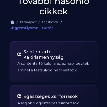
További hasonló
cikkek
Infóközpont
Fogalomtár
Kiegyensúlyozott Étkezés
Szintentartó
Kalóriamennyiség
A szintentartó kalória az az napi bevitel,
aminél a testsúlyod nem változik.
Egészséges Zsírforrások
A legjobb egészséges zsírforrások