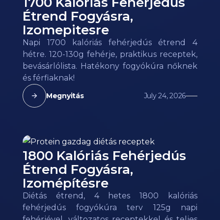
1700 Kalóriás Fehérjedús
Étrend Fogyásra,
Izomepitesre
Napi 1700 kalóriás fehérjedús étrend 4
hétre. 120-130g fehérje, praktikus receptek,
bevásárlólista. Hatékony fogyókúra nőknek
és férfiaknak!
Megnyitás
July 24, 2026
1800 Kalóriás Fehérjedús
Étrend Fogyásra,
Izomépítésre
Diétás étrend, 4 hetes 1800 kalóriás
fehérjedús fogyókúra terv 125g napi
fehérjével, változatos receptekkel és teljes