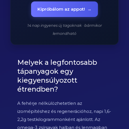
Kipróbálom az appot!
→
14 nap ingyenes új tagoknak · bármikor
lemondható
Melyek a legfontosabb
tápanyagok egy
kiegyensúlyozott
étrendben?
A fehérje nélkülözhetetlen az
izomépítéshez és regenerációhoz, napi 1,6-
2,2g testkilogrammonként ajánlott. Az
omega-3 zsírsavak halban és lenmagban