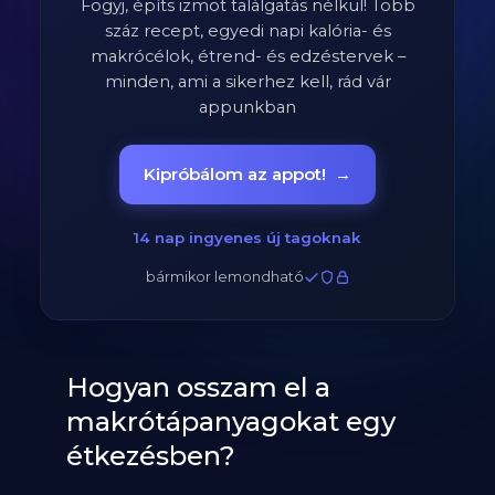
Fogyj, építs izmot találgatás nélkül! Több
száz recept, egyedi napi kalória- és
makrócélok, étrend- és edzéstervek –
minden, ami a sikerhez kell, rád vár
appunkban
Kipróbálom az appot!
→
14 nap ingyenes új tagoknak
bármikor lemondható
Hogyan osszam el a
makrótápanyagokat egy
étkezésben?