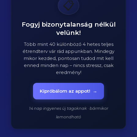
📋
Fogyj bizonytalanság nélkül
velünk!
Több mint 40 különböző 4 hetes teljes
étrendterv vár rád appunkban. Mindegy
mikor kezded, pontosan tudod mit kell
enned minden nap – nincs stressz, csak
eredmény!
Kipróbálom az appot!
→
14 nap ingyenes új tagoknak · bármikor
lemondható