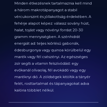
Minden étkezésnek tartalmaznia kell mind
a három makrotápanyagot a stabil
vércukorszint és jóllakottság érdekében. A
fehérje alapot képez: válassz sovány húst,
halat, tojást vagy növényi forrást 20-30
gramm mennyiségben. A szénhidrát
energiát ad: teljes kiőrlésű gabonák,
édesburgonya vagy quinoa körülbelül egy
marék vagy fél csészényi. Az egészséges
zsír segíti a vitamin felszívódást: egy
evőkanál olívaolaj, fél avokádó vagy egy
maréknyi dió. A zöldségek kitöltik a tányér
felét, rosttartalmat és tápanyagokat adva
kalória többlet nélkül.