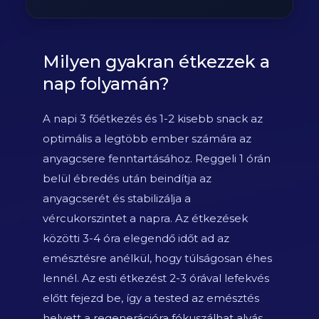
Milyen gyakran étkezzek a
nap folyamán?
A napi 3 főétkezés és 1-2 kisebb snack az
optimális a legtöbb ember számára az
anyagcsere fenntartásához. Reggeli 1 órán
belül ébredés után beindítja az
anyagcserét és stabilizálja a
vércukorszintet a napra. Az étkezések
közötti 3-4 óra elegendő időt ad az
emésztésre anélkül, hogy túlságosan éhes
lennél. Az esti étkezést 2-3 órával lefekvés
előtt fejezd be, így a tested az emésztés
helyett a regenerációra fókuszálhat alvás