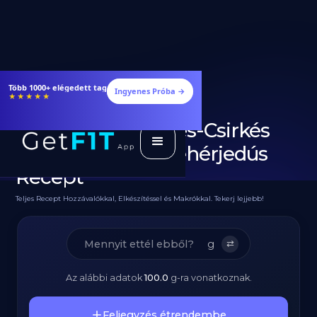
Étrendek, receptek és edzéstervek
Ingyenes Próba →
★★★★★
Diétás Zöldfűszeres-Csirkés
Krumplisaláta - Fehérjedús
Recept
Teljes Recept Hozzávalókkal, Elkészítéssel és Makrókkal. Tekerj lejjebb!
g
⇄
Az alábbi adatok
100.0
g
-ra vonatkoznak.
Feljegyzés étrendembe