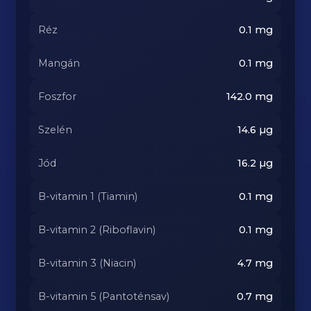
Réz
0.1
mg
Mangán
0.1
mg
Foszfor
142.0
mg
Szelén
14.6
µg
Jód
16.2
µg
B-vitamin 1 (Tiamin)
0.1
mg
B-vitamin 2 (Riboflavin)
0.1
mg
B-vitamin 3 (Niacin)
4.7
mg
B-vitamin 5 (Pantoténsav)
0.7
mg