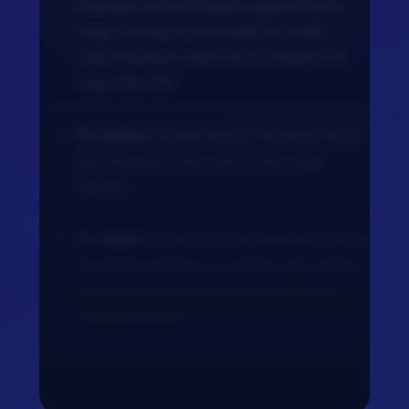
óvatosan keverd össze, ügyelve arra,
hogy a burgonya és tojás ne törjék
össze teljesen. Használj gumispatulát
vagy fakanált.
13. lépés:
Hintsd meg a friss kaporral és
petrezselyemmel, keverd át még
egyszer.
14. lépés:
Tedd hűtőbe legalább 1 órára,
de ideális esetben 3-4 órára vagy egész
éjszakára, hogy az ízek összeérjenek.
Hidegen tálald.