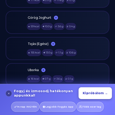
77
kcal
2.0
g
17.6
g
0.1
g
🔥
🥩
🥔
🫒
Görög Joghurt
59
kcal
10.0
g
3.6
g
0.4
g
🔥
🥩
🥔
🫒
Tojás (Egész)
155
kcal
13.0
g
1.1
g
10.6
g
🔥
🥩
🥔
🫒
Uborka
16
kcal
0.7
g
3.6
g
0.1
g
🔥
🥩
🥔
🫒
Fogyj és izmosodj hatékonyan
Kipróbálom →
appunkkal!
Kígyóuborka
12
kcal
1.0
g
1.7
g
0.1
g
🔥
🥩
🥔
🫒
14 nap INGYEN
Legjobb Fogyás App
Több ezer tag