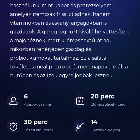
használunk, mint kapor és petrezselyem,
amelyek nemcsak friss ízt adnak, hanem
vitaminokban és ásványi anyagokban is
gazdagok. A görög joghurt kiváló helyettesítője
a majonéznek, mert krémes textúrát ad,
miközben fehérjében gazdag és
probiotikumokat tartalmaz. Ez a saláta
tökéletes meal prep opció, mert napokig eláll a
hűtőben és az ízek egyre jobbak lesznek.
6
20 perc
Adagok száma
Előkészületek (perc)
30 perc
14
Főzési idő (perc)
Hozzávalók (db)