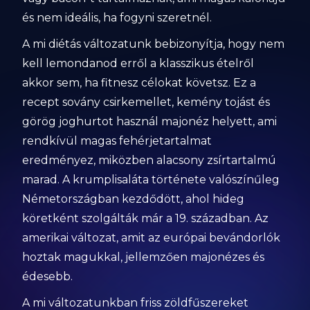
és nem ideális, ha fogyni szeretnél.
A mi diétás változatunk bebizonyítja, hogy nem
kell lemondanod erről a klasszikus ételről
akkor sem, ha fitnesz célokat követsz. Ez a
recept sovány csirkemellet, kemény tojást és
görög joghurtot használ majonéz helyett, ami
rendkívül magas fehérjetartalmat
eredményez, miközben alacsony zsírtartalmú
marad. A krumplisaláta története valószínűleg
Németországban kezdődött, ahol hideg
köretként szolgálták már a 19. században. Az
amerikai változat, amit az európai bevándorlók
hoztak magukkal, jellemzően majonézes és
édesebb.
A mi változatunkban friss zöldfűszereket