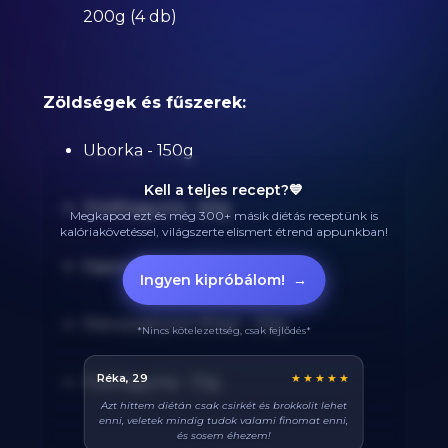
200g (4 db)
Zöldségek és fűszerek:
Uborka - 150g
Kell a teljes recept?💙
Zöldhagyma - 60g
Megkapod ezt és még 300+ másik diétás receptünk is
kalóriakövetéssel, világszerte elismert étrend appunkban!
Kapor (friss) - 20g
Ingyen kipróbálom!
→
Petrezselyem (friss) - 20g
*Nincs kötelezettség, csak fejlődés*
Balázs, 38
★★★★★
Fokhagyma - 10g
Végre tudom pontosan mennyi fehérjét eszem
naponta. A kaloriaszámláló sokat segít, előtte
össze-vissza zabáltam...