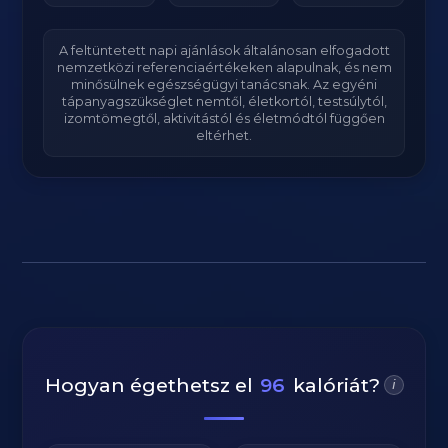
A feltüntetett napi ajánlások általánosan elfogadott
nemzetközi referenciaértékeken alapulnak, és nem
minősülnek egészségügyi tanácsnak. Az egyéni
tápanyagszükséglet nemtől, életkortól, testsúlytól,
izomtömegtől, aktivitástól és életmódtól függően
eltérhet.
Hogyan égethetsz el
96
kalóriát?
i