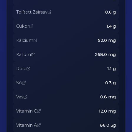
Telített Zsírsav
0.6
g
Cukor
1.4
g
Kálcium
52.0
mg
Kálium
268.0
mg
Rost
1.1
g
Só
0.3
g
Vas
0.8
mg
Vitamin C
12.0
mg
Vitamin A
86.0
μg