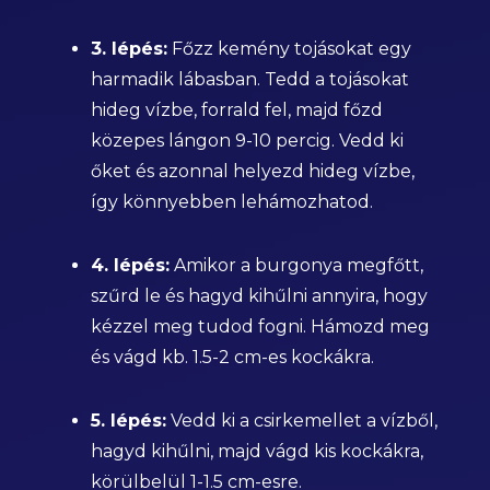
3. lépés:
Főzz kemény tojásokat egy
harmadik lábasban. Tedd a tojásokat
hideg vízbe, forrald fel, majd főzd
közepes lángon 9-10 percig. Vedd ki
őket és azonnal helyezd hideg vízbe,
így könnyebben lehámozhatod.
4. lépés:
Amikor a burgonya megfőtt,
szűrd le és hagyd kihűlni annyira, hogy
kézzel meg tudod fogni. Hámozd meg
és vágd kb. 1.5-2 cm-es kockákra.
5. lépés:
Vedd ki a csirkemellet a vízből,
hagyd kihűlni, majd vágd kis kockákra,
körülbelül 1-1.5 cm-esre.