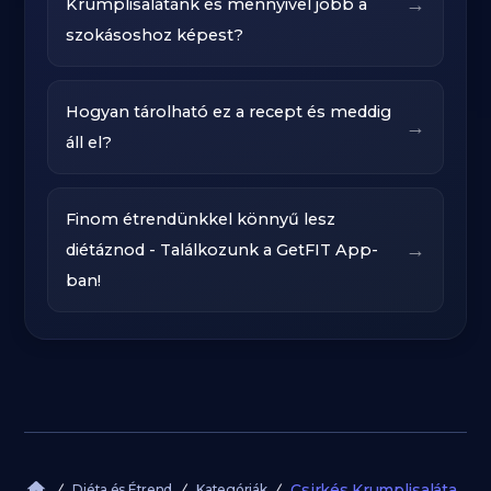
→
Krumplisalátánk és mennyivel jobb a
szokásoshoz képest?
Hogyan tárolható ez a recept és meddig
→
áll el?
Finom étrendünkkel könnyű lesz
→
diétáznod - Találkozunk a GetFIT App-
ban!
Csirkés Krumplisaláta
Diéta és Étrend
Kategóriák