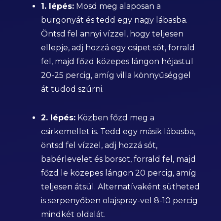
1. lépés:
Mosd meg alaposan a
burgonyát és tedd egy nagy lábasba.
Öntsd fel annyi vízzel, hogy teljesen
ellepje, adj hozzá egy csipet sót, forrald
fel, majd főzd közepes lángon héjastul
20-25 percig, amíg villa könnyűséggel
át tudod szúrni.
2. lépés:
Közben főzd meg a
csirkemellet is. Tedd egy másik lábasba,
öntsd fel vízzel, adj hozzá sót,
babérlevelet és borsot, forrald fel, majd
főzd le közepes lángon 20 percig, amíg
teljesen átsül. Alternatívaként sütheted
is serpenyőben olajspray-vel 8-10 percig
mindkét oldalát.