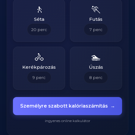
🚶
🏃
Séta
Futás
20
perc
7
perc
🚴
🏊
Kerékpározás
Úszás
9
perc
8
perc
Személyre szabott kalóriaszámítás
→
ingyenes online kalkulátor