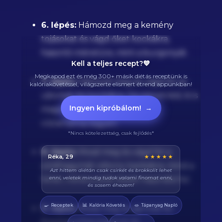
6. lépés:
Hámozd meg a kemény
tojásokat és vágd őket kockákra,
hasonló méretűre, mint a burgonyát.
Kell a teljes recept?💙
Megkapod ezt és még 300+ másik diétás receptünk is
7. lépés:
Hámozd meg és vágd fel az
kalóriakövetéssel, világszerte elismert étrend appunkban!
uborkát kis kockákra. Ha szeretnéd, ki is
Ingyen kipróbálom!
→
magozhatod, hogy kevesebb
víztartalma legyen.
*Nincs kötelezettség, csak fejlődés*
8. lépés:
Mosd meg és vágd fel a
Balázs, 38
★★★★★
zöldhagymát vékony karikákra, mind a
Végre tudom pontosan mennyi fehérjét eszem
naponta. A kaloriaszámláló sokat segít, előtte
fehér, mind a zöld részét használd fel.
össze-vissza zabáltam...
🍳
📊
🥗
Receptek
Kalória Követés
Tápanyag Napló
9. lépés:
Mosd meg és aprítsd fel