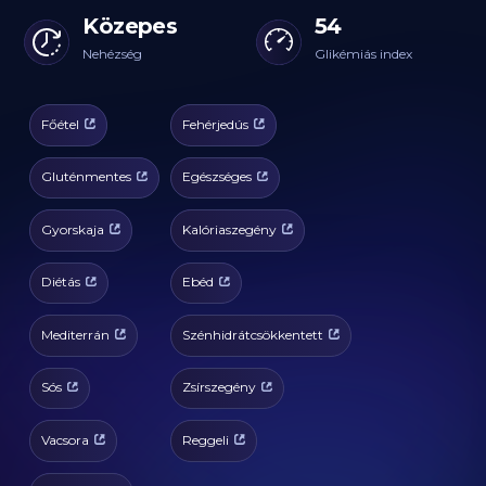
Közepes
54
Nehézség
Glikémiás index
Főétel
Fehérjedús
Gluténmentes
Egészséges
Gyorskaja
Kalóriaszegény
Diétás
Ebéd
Mediterrán
Szénhidrátcsökkentett
Sós
Zsírszegény
Vacsora
Reggeli