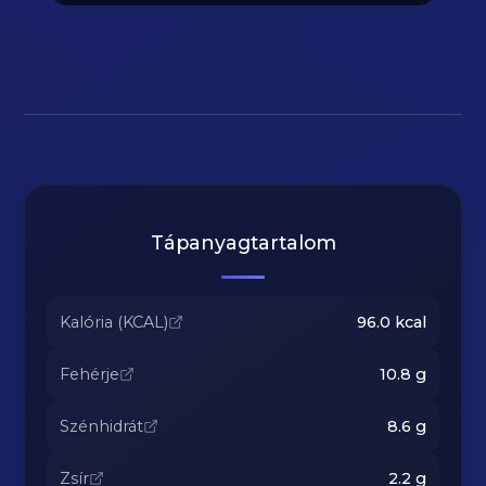
Tápanyagtartalom
Kalória (KCAL)
96.0
kcal
Fehérje
10.8
g
Szénhidrát
8.6
g
Zsír
2.2
g