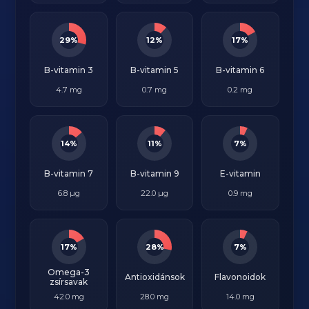
29%
12%
17%
B-vitamin 3
B-vitamin 5
B-vitamin 6
4.7 mg
0.7 mg
0.2 mg
14%
11%
7%
B-vitamin 7
B-vitamin 9
E-vitamin
6.8 µg
22.0 µg
0.9 mg
17%
28%
7%
Omega-3
Antioxidánsok
Flavonoidok
zsírsavak
42.0 mg
28.0 mg
14.0 mg