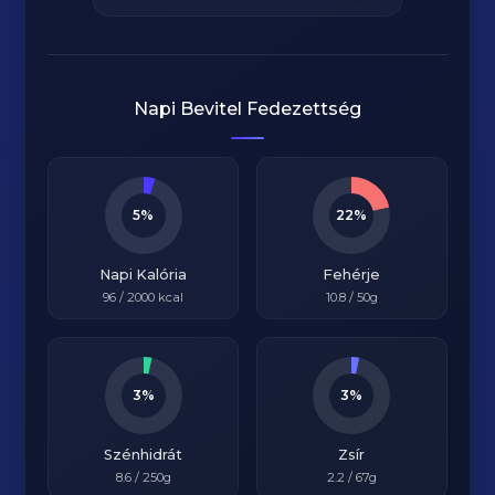
Napi Bevitel Fedezettség
5%
22%
Napi Kalória
Fehérje
96
/
2000
kcal
10.8
/ 50g
3%
3%
Szénhidrát
Zsír
8.6
/ 250g
2.2
/ 67g