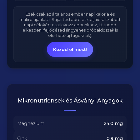
Ezek csak az általános ember napi kalória és
makró ajánlása. Saját testedre és céljaidra szabott
napi célokért csatlakozz appunkhoz, itt tudod
elkezdeni fejlődésed (ingyenes próbaidőszak is
elérhető új tagoknak).
Kezdd el most!
Mikronutriensek és Ásványi Anyagok
Magnézium
24.0
mg
Cink
0.9
mg