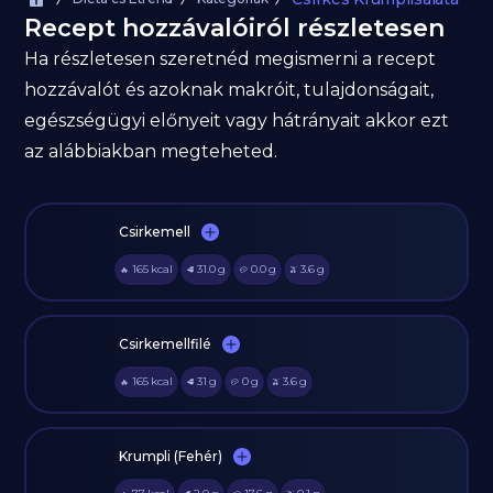
Recept hozzávalóiról részletesen
Ha részletesen szeretnéd megismerni a recept
hozzávalót és azoknak makróit, tulajdonságait,
egészségügyi előnyeit vagy hátrányait akkor ezt
az alábbiakban megteheted.
Csirkemell
165
kcal
31.0
g
0.0
g
3.6
g
🔥
🥩
🥔
🫒
Csirkemellfilé
165
kcal
31
g
0
g
3.6
g
🔥
🥩
🥔
🫒
Krumpli (Fehér)