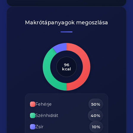
Makrótápanyagok megoszlása
96
kcal
Fehérje
50%
Szénhidrát
40%
Zsír
10%