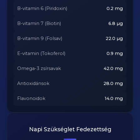
B-vitamin 6 (Piridoxin)
0.2
mg
B-vitamin 7 (Biotin)
6.8
µg
B-vitamin 9 (Folsav)
22.0
µg
E-vitamin (Tokoferol)
0.9
mg
Omega-3 zsírsavak
42.0
mg
Antioxidánsok
28.0
mg
Flavonoidok
14.0
mg
Napi Szükséglet Fedezettség