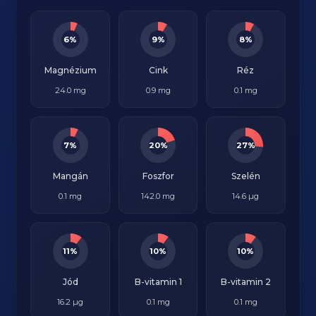
6%
9%
8%
Magnézium
Cink
Réz
24.0 mg
0.9 mg
0.1 mg
7%
20%
27%
Mangán
Foszfor
Szelén
0.1 mg
142.0 mg
14.6 µg
11%
10%
10%
Jód
B-vitamin 1
B-vitamin 2
16.2 µg
0.1 mg
0.1 mg