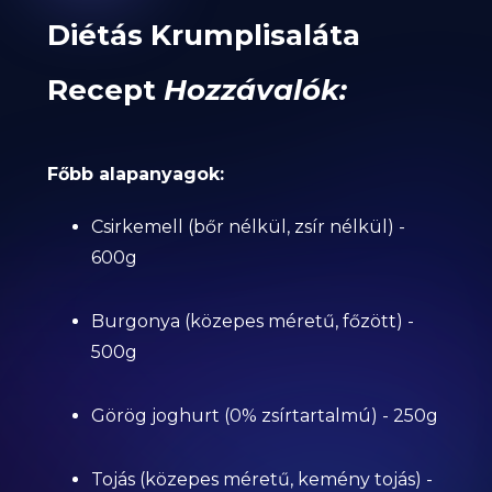
Diétás Krumplisaláta
Recept
Hozzávalók:
Főbb alapanyagok:
Csirkemell (bőr nélkül, zsír nélkül) -
600g
Burgonya (közepes méretű, főzött) -
500g
Görög joghurt (0% zsírtartalmú) - 250g
Tojás (közepes méretű, kemény tojás) -