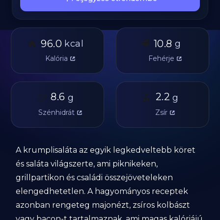
🔥
🥩
96.0
10.8
kcal
g
Kalória
Fehérje
🥔
8.6
🫒
2.2
g
g
Szénhidrát
Zsír
A krumplisaláta az egyik legkedveltebb köret
és saláta világszerte, ami piknikeken,
grillpartikon és családi összejöveteleken
elengedhetetlen. A hagyományos receptek
azonban rengeteg majonézt, zsíros kolbászt
vagy bacon-t tartalmaznak, ami magas kalóriájú