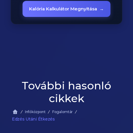
Kalória Kalkulátor Megnyitása
→
További hasonló
cikkek
Infóközpont
Fogalomtár
Edzés Utáni Étkezés