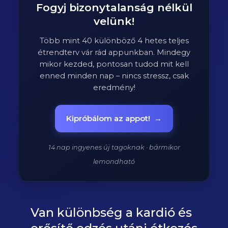
Fogyj bizonytalanság nélkül
velünk!
Több mint 40 különböző 4 hetes teljes
étrendterv vár rád appunkban. Mindegy
mikor kezded, pontosan tudod mit kell
enned minden nap – nincs stressz, csak
eredmény!
Kipróbálom az appot!
→
14 nap ingyenes új tagoknak · bármikor
lemondható
Van különbség a kardió és