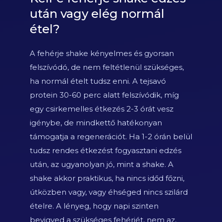
után vagy elég normál
étel?
A fehérje shake kényelmes és gyorsan
felszívódó, de nem feltétlenül szükséges,
ha normál ételt tudsz enni. A tejsavó
protein 30-60 perc alatt felszívódik, míg
egy csirkemelles étkezés 2-3 órát vesz
igénybe, de mindkettő hatékonyan
támogatja a regenerációt. Ha 1-2 órán belül
tudsz rendes étkezést fogyasztani edzés
után, az ugyanolyan jó, mint a shake. A
shake akkor praktikus, ha nincs időd főzni,
útközben vagy, vagy éhséged nincs szilárd
ételre. A lényeg, hogy napi szinten
bevigyed a szükséges fehérjét, nem az,