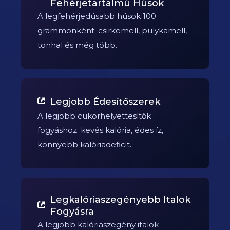
Fehérjetartalmú Húsok
A legfehérjedúsabb húsok 100
grammonként: csirkemell, pulykamell,
tonhal és még több.
Legjobb Édesítőszerek
A legjobb cukorhelyettesítők
fogyáshoz: kevés kalória, édes íz,
könnyebb kalóriadeficit.
Legkalóriaszegényebb Italok
Fogyásra
A legjobb kalóriaszegény italok