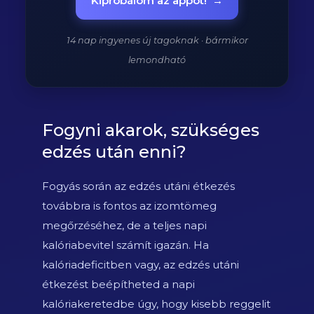
Kipróbálom az appot!
→
14 nap ingyenes új tagoknak · bármikor
lemondható
Fogyni akarok, szükséges
edzés után enni?
Fogyás során az edzés utáni étkezés
továbbra is fontos az izomtömeg
megőrzéséhez, de a teljes napi
kalóriabevitel számít igazán. Ha
kalóriadeficitben vagy, az edzés utáni
étkezést beépítheted a napi
kalóriakeretedbe úgy, hogy kisebb reggelit