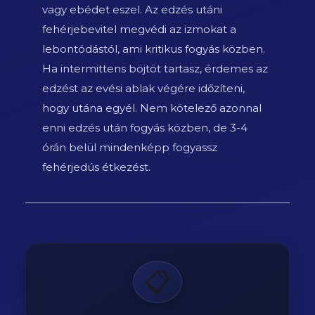
vagy ebédet eszel. Az edzés utáni
fehérjebevitel megvédi az izmokat a
lebontódástól, ami kritikus fogyás közben.
Ha intermittens böjtöt tartasz, érdemes az
edzést az evési ablak végére időzíteni,
hogy utána egyél. Nem kötelező azonnal
enni edzés után fogyás közben, de 3-4
órán belül mindenképp fogyassz
fehérjedús étkezést.
📋