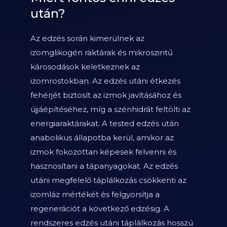
után?
Az edzés során kimerülnek az
izomglikogén raktárak és mikroszintű
károsodások keletkeznek az
izomrostokban. Az edzés utáni étkezés
fehérjét biztosít az izmok javításához és
újjáépítéséhez, míg a szénhidrát feltölti az
energiaraktárakat. A tested edzés után
anabolikus állapotba kerül, amikor az
izmok fokozottan képesek felvenni és
hasznosítani a tápanyagokat. Az edzés
utáni megfelelő táplálkozás csökkenti az
izomláz mértékét és felgyorsítja a
regenerációt a következő edzésig. A
rendszeres edzés utáni táplálkozás hosszú