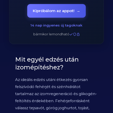
Kipróbálom az appot!
→
14 nap ingyenes új tagoknak
bármikor lemondható
Mit egyél edzés után
izomépítéshez?
Az ideális edzés utáni étkezés gyorsan
felszívódó fehérjét és szénhidrátot
tartalmaz az izomregeneráció és glikogén-
feltöltés érdekében. Fehérjeforrásként
válassz tejsavót, görög joghurtot, tojást,