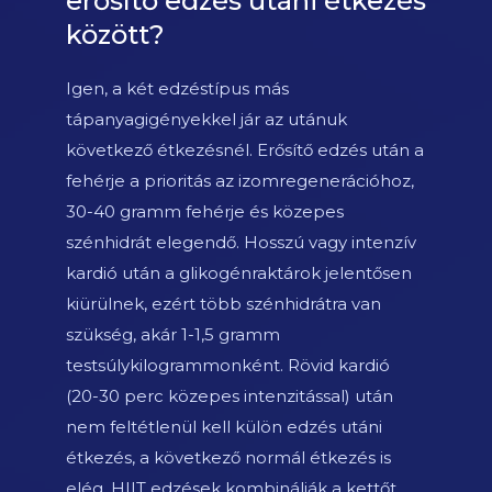
erősítő edzés utáni étkezés
között?
Igen, a két edzéstípus más
tápanyagigényekkel jár az utánuk
következő étkezésnél. Erősítő edzés után a
fehérje a prioritás az izomregenerációhoz,
30-40 gramm fehérje és közepes
szénhidrát elegendő. Hosszú vagy intenzív
kardió után a glikogénraktárok jelentősen
kiürülnek, ezért több szénhidrátra van
szükség, akár 1-1,5 gramm
testsúlykilogrammonként. Rövid kardió
(20-30 perc közepes intenzitással) után
nem feltétlenül kell külön edzés utáni
étkezés, a következő normál étkezés is
elég. HIIT edzések kombinálják a kettőt,