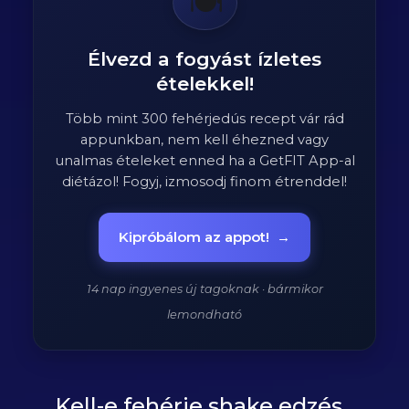
🍽️
Élvezd a fogyást ízletes
ételekkel!
Több mint 300 fehérjedús recept vár rád
appunkban, nem kell éhezned vagy
unalmas ételeket enned ha a GetFIT App-al
diétázol! Fogyj, izmosodj finom étrenddel!
Kipróbálom az appot!
→
14 nap ingyenes új tagoknak · bármikor
lemondható
Kell-e fehérje shake edzés