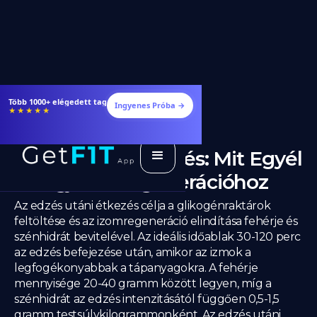
Étrendek, receptek és edzéstervek
Ingyenes Próba →
★★★★★
Edzés Utáni Étkezés: Mit Egyél
a Legjobb Regenerációhoz
Az edzés utáni étkezés célja a glikogénraktárok
feltöltése és az izomregeneráció elindítása fehérje és
szénhidrát bevitelével. Az ideális időablak 30-120 perc
az edzés befejezése után, amikor az izmok a
legfogékonyabbak a tápanyagokra. A fehérje
mennyisége 20-40 gramm között legyen, míg a
szénhidrát az edzés intenzitásától függően 0,5-1,5
gramm testsúlykilogrammonként. Az edzés utáni