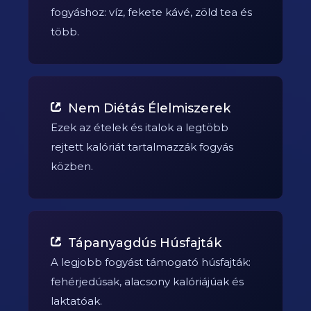
fogyáshoz: víz, fekete kávé, zöld tea és
több.
Nem Diétás Élelmiszerek
Ezek az ételek és italok a legtöbb
rejtett kalóriát tartalmazzák fogyás
közben.
Tápanyagdús Húsfajták
A legjobb fogyást támogató húsfajták:
fehérjedúsak, alacsony kalóriájúak és
laktatóak.