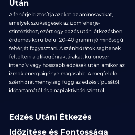
Után
A fehérje biztosítja azokat az aminosavakat,
amelyek szükségesek az izomfehérje-
szintézishez, ezért egy edzés utáni étkezésben
érdemes körülbelül 20–40 gramm jó minőségű
fehérjét fogyasztani. A szénhidrátok segítenek
feltölteni a glikogénraktárakat, különösen
intenzív vagy hosszabb edzések után, amikor az
izmok energiaigénye magasabb. A megfelelő
szénhidrátmennyiség függ az edzés típusától,
időtartamától és a napi aktivitási szinttől.
Edzés Utáni Étkezés
Időzítése és Fontossága