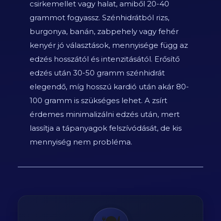
csirkemellet vagy halat, amiből 20-40
grammot fogyassz. Szénhidrátból rizs,
burgonya, banán, zabpehely vagy fehér
kenyér jó választások, mennyisége függ az
edzés hosszától és intenzitásától. Erősítő
edzés után 30-50 gramm szénhidrát
elegendő, míg hosszú kardió után akár 80-
100 gramm is szükséges lehet. A zsírt
érdemes minimalizálni edzés után, mert
lassítja a tápanyagok felszívódását, de kis
mennyiség nem probléma.