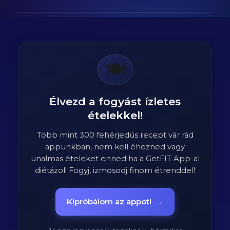
🍽️
Élvezd a fogyást ízletes
ételekkel!
Több mint 300 fehérjedús recept vár rád
appunkban, nem kell éhezned vagy
unalmas ételeket enned ha a GetFIT App-al
diétázol! Fogyj, izmosodj finom étrenddel!
Kipróbálom az appot!
→