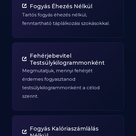
Fogyás Éhezés Nélkül
Tartós fogyás éhezés nélkül,
fenntartható táplálkozási szokásokkal.
Fehérjebevitel
Testsúlykilogrammonként
Megmutatjuk, mennyi fehérjét
érdemes fogyasztanod
testsúlykilogrammonként a célod
szerint.
Fogyás Kalóriaszámlálás
Nélkül