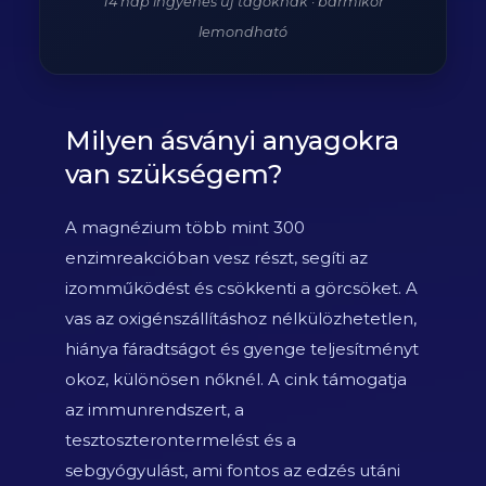
14 nap ingyenes új tagoknak · bármikor
lemondható
Milyen ásványi anyagokra
van szükségem?
A magnézium több mint 300
enzimreakcióban vesz részt, segíti az
izomműködést és csökkenti a görcsöket. A
vas az oxigénszállításhoz nélkülözhetetlen,
hiánya fáradtságot és gyenge teljesítményt
okoz, különösen nőknél. A cink támogatja
az immunrendszert, a
tesztoszterontermelést és a
sebgyógyulást, ami fontos az edzés utáni