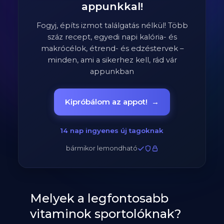
appunkkal!
Fogyj, építs izmot találgatás nélkül! Több
száz recept, egyedi napi kalória- és
makrócélok, étrend- és edzéstervek –
minden, ami a sikerhez kell, rád vár
appunkban
Kipróbálom az appot!
→
14 nap ingyenes új tagoknak
bármikor lemondható
Melyek a legfontosabb
vitaminok sportolóknak?