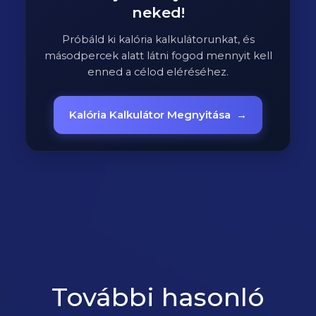
neked!
Próbáld ki kalória kalkulátorunkat, és
másodpercek alatt látni fogod mennyit kell
enned a célod eléréséhez.
Kalória Kalkulátor Megnyitása
→
További hasonló