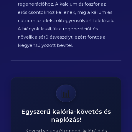
regenerációhoz. A kalcium és foszfor az
erős csontokhoz kellenek, míg a kálium és
nátrium az elektrolitegyensúlyért felelősek.
A hiányok lassítják a regenerációt és
növelik a sérülésveszélyt, ezért fontos a
kiegyensúlyozott bevitel.
📊
Egyszerű kalória-követés és
naplózás!
Kövesd velünk étrended, kalóriáid és