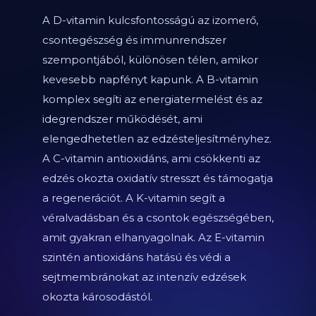
A D-vitamin kulcsfontosságú az izomerő,
csontegészség és immunrendszer
szempontjából, különösen télen, amikor
kevesebb napfényt kapunk. A B-vitamin
komplex segíti az energiatermelést és az
idegrendszer működését, ami
elengedhetetlen az edzésteljesítményhez.
A C-vitamin antioxidáns, ami csökkenti az
edzés okozta oxidatív stresszt és támogatja
a regenerációt. A K-vitamin segít a
véralvadásban és a csontok egészségében,
amit gyakran elhanyagolnak. Az E-vitamin
szintén antioxidáns hatású és védi a
sejtmembránokat az intenzív edzések
okozta károsodástól.