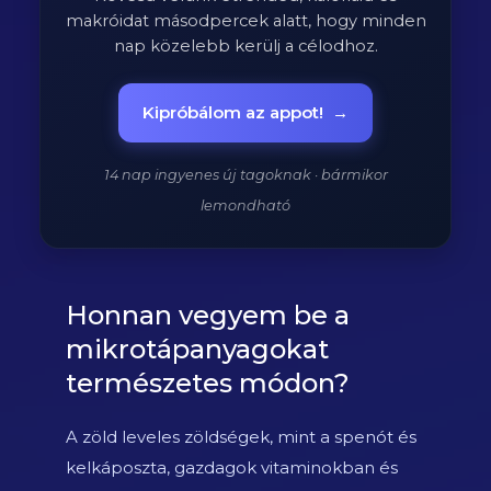
makróidat másodpercek alatt, hogy minden
nap közelebb kerülj a célodhoz.
Kipróbálom az appot!
→
14 nap ingyenes új tagoknak · bármikor
lemondható
Honnan vegyem be a
mikrotápanyagokat
természetes módon?
A zöld leveles zöldségek, mint a spenót és
kelkáposzta, gazdagok vitaminokban és