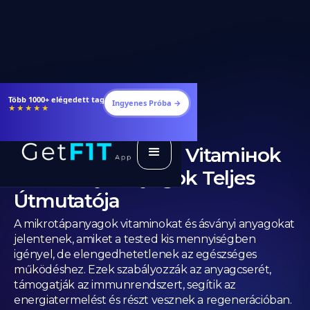
Ingyenes Próba →
★★★★★
Mikrotápanyagok: Vitamінok
és Ásványi Anyagok Teljes
Útmutatója
A mikrotápanyagok vitaminokat és ásványi anyagokat
jelentenek, amiket a tested kis mennyiségben
igényel, de elengedhetetlenek az egészséges
működéshez. Ezek szabályozzák az anyagcserét,
támogatják az immunrendszert, segítik az
energiatermelést és részt vesznek a regenerációban.