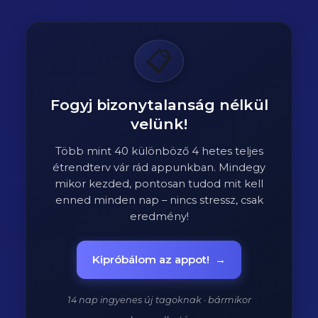
📋
Fogyj bizonytalanság nélkül
velünk!
Több mint 40 különböző 4 hetes teljes
étrendterv vár rád appunkban. Mindegy
mikor kezded, pontosan tudod mit kell
enned minden nap – nincs stressz, csak
eredmény!
Kipróbálom az appot!
→
14 nap ingyenes új tagoknak · bármikor