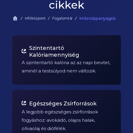
cikkek
Mikrotápanyagok
Infóközpont
Fogalomtár
Szintentartó
Kalóriamennyiség
A szintentartó kalória az az napi bevitel,
aminél a testsúlyod nem változik.
Egészséges Zsírforrások
A legjobb egészséges zsírforrások
fogyáshoz: avokádó, olajos halak,
olívaolaj és diófélék.