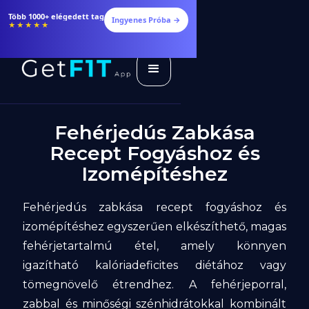
Étrendek, receptek és edzéstervek
Ingyenes Próba →
★★★★★
Fehérjedús Zabkása
Recept Fogyáshoz és
Izomépítéshez
Fehérjedús zabkása recept fogyáshoz és
izomépítéshez egyszerűen elkészíthető, magas
fehérjetartalmú étel, amely könnyen
igazítható kalóriadeficites diétához vagy
tömegnövelő étrendhez. A fehérjeporral,
zabbal és minőségi szénhidrátokkal kombinált