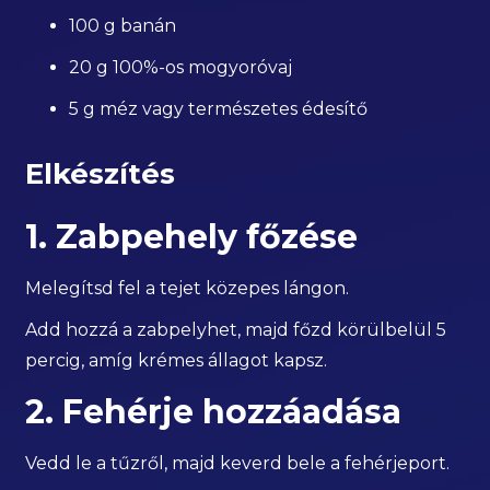
100 g banán
20 g 100%-os mogyoróvaj
5 g méz vagy természetes édesítő
Elkészítés
1. Zabpehely főzése
Melegítsd fel a tejet közepes lángon.
Add hozzá a zabpelyhet, majd főzd körülbelül 5
percig, amíg krémes állagot kapsz.
2. Fehérje hozzáadása
Vedd le a tűzről, majd keverd bele a fehérjeport.