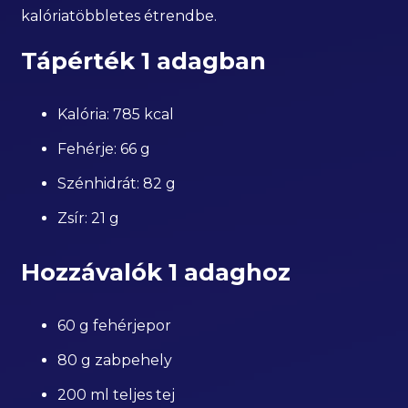
kalóriatöbbletes étrendbe.
Tápérték 1 adagban
Kalória: 785 kcal
Fehérje: 66 g
Szénhidrát: 82 g
Zsír: 21 g
Hozzávalók 1 adaghoz
60 g fehérjepor
80 g zabpehely
200 ml teljes tej