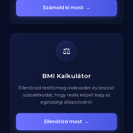
Számold ki most
→
⚖️
BMI Kalkulátor
Ellenőrizd testtömeg-indexedet és testzsír
százalékodat, hogy reális képet kapj az
egészségi állapotodról.
Ellenőrizd most
→