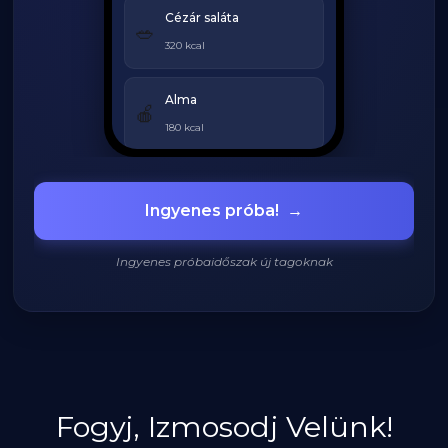
Cézár saláta
🥗
320 kcal
Alma
🍎
180 kcal
Grillezett csirke
🍗
Ingyenes próba!
→
420 kcal
Ingyenes próbaidőszak új tagoknak
920
/
2200
kcal
Fogyj, Izmosodj Velünk!