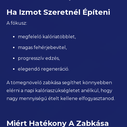
Ha Izmot Szeretnél Építeni
A fókusz:
megfelelő kalóriatöbblet,
magas fehérjebevitel,
progresszív edzés,
elegendő regeneráció.
A tömegnövelő zabkása segíthet könnyebben
elérni a napi kalóriaszükségletet anélkül, hogy
nagy mennyiségű ételt kellene elfogyasztanod.
Miért Hatékony A Zabkása