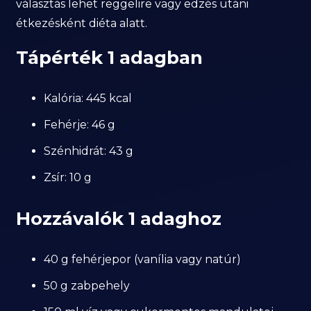
választás lehet reggelire vagy edzés utáni
étkezésként diéta alatt.
Tápérték 1 adagban
Kalória: 445 kcal
Fehérje: 46 g
Szénhidrát: 43 g
Zsír: 10 g
Hozzávalók 1 adaghoz
40 g fehérjepor (vanília vagy natúr)
50 g zabpehely