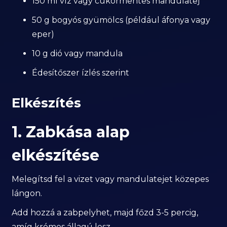
150 ml víz vagy cukormentes mandulatej
50 g bogyós gyümölcs (például áfonya vagy
eper)
10 g dió vagy mandula
Édesítőszer ízlés szerint
Elkészítés
1. Zabkása alap
elkészítése
Melegítsd fel a vizet vagy mandulatejet közepes
lángon.
Add hozzá a zabpelyhet, majd főzd 3-5 percig,
amíg krémes állagú lesz.