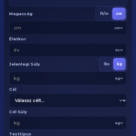
Magasság
ft/in
cm
cm
Életkor
év
Jelenlegi Súly
lbs
kg
kg
Cél
Cél Súly
kg
Testtípus