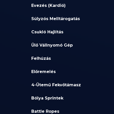
Evezés (Kardió)
Súlyzós Melltárogatás
Csukló Hajlítás
Ülő Vállnyomó Gép
Felhúzás
Előremelés
4-Ütemű Fekvőtámasz
Bólya Sprintek
Battle Ropes