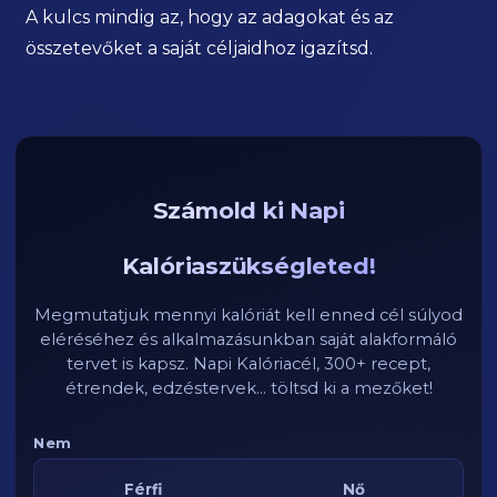
A kulcs mindig az, hogy az adagokat és az
összetevőket a saját céljaidhoz igazítsd.
Számold ki Napi
Kalóriaszükségleted!
Megmutatjuk mennyi kalóriát kell enned cél súlyod
eléréséhez és alkalmazásunkban saját alakformáló
tervet is kapsz. Napi Kalóriacél, 300+ recept,
étrendek, edzéstervek... töltsd ki a mezőket!
Nem
Férfi
Nő