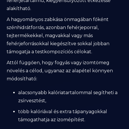
fehérjetartalmú, kiegyensúlyozott étkezéssé
alakítható.
A hagyományos zabkása önmagában főként
szénhidrátforrás, azonban fehérjeporral,
tejtermékekkel, magvakkal vagy más
fehérjeforrásokkal kiegészítve sokkal jobban
támogatja a testkompozíciós célokat.
Attól függően, hogy fogyás vagy izomtömeg
növelés a célod, ugyanaz az alapétel könnyen
módosítható:
alacsonyabb kalóriatartalommal segítheti a
zsírvesztést,
több kalóriával és extra tápanyagokkal
támogathatja az izomépítést.