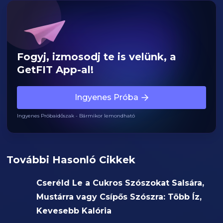
Fogyj, izmosodj te is velünk, a
GetFIT App-al!
Ingyenes Próba
Ingyenes Próbaidőszak - Bármikor lemondható
További Hasonló Cikkek
Cseréld Le a Cukros Szószokat Salsára,
Mustárra vagy Csípős Szószra: Több Íz,
Kevesebb Kalória