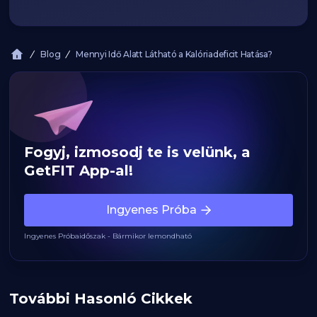
Blog
Mennyi Idő Alatt Látható a Kalóriadeficit Hatása?
Fogyj, izmosodj te is velünk, a
GetFIT App-al!
Ingyenes Próba
Ingyenes Próbaidőszak - Bármikor lemondható
További Hasonló Cikkek