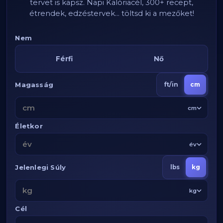
tervet is kapsz. Napi Kalóriacél, 300+ recept,
étrendek, edzéstervek... töltsd ki a mezőket!
Nem
Férfi
Nő
Magasság
ft/in
cm
cm
Életkor
év
Jelenlegi Súly
lbs
kg
kg
Cél