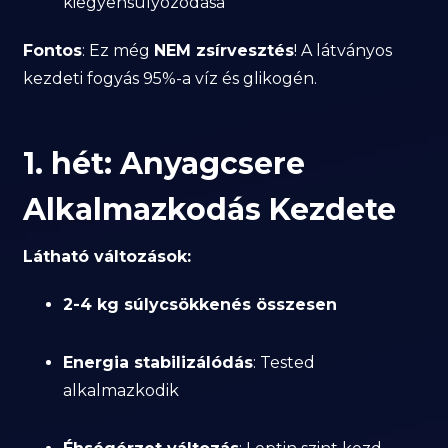
kiegyensúlyozódása
Fontos
: Ez még
NEM zsírvesztés
! A látványos
kezdeti fogyás 95%-a víz és glikogén.
1. hét: Anyagcsere
Alkalmazkodás Kezdete
Látható változások:
2-4 kg súlycsökkenés összesen
Energia stabilizálódás
: Tested
alkalmazkodik