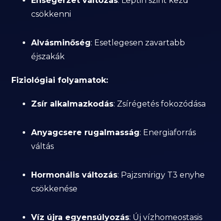
Éhségérzet változás
: Leptin szint kezd
csökkenni
Alvásminőség
: Esetlegesen zavartabb
éjszakák
Fiziológiai folyamatok:
Zsír alkalmazkodás
: Zsírégetés fokozódása
Anyagcsere rugalmasság
: Energiaforrás
váltás
Hormonális változás
: Pajzsmirigy T3 enyhe
csökkenése
Víz újra egyensúlyozás
: Új vízhomeostasis