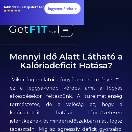
Több 1000+ elégedett tag
Ingyenes Próba →
★★★★★
Mennyi Idő Alatt Látható a
Kalóriadeficit Hatása?
"Mikor fogom látni a fogyásom eredményét?" -
ez a leggyakoribb kérdés, amit a fogyás
elkezdésekor felteszünk. A türelmetlenség
természetes, de a valóság az, hogy a
kalóriadeficit hatásai lépcsőzetesen
jelentkeznek, és minden időszakban mást fogsz
tapasztalni. Míg az agresszív deficit gyorsabb,