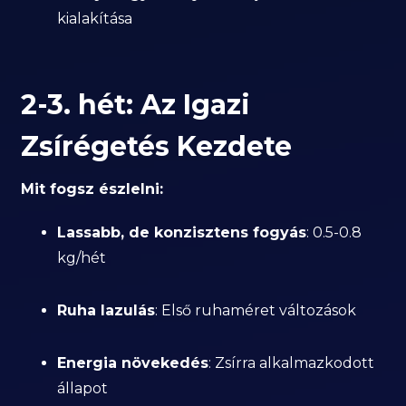
kialakítása
2-3. hét: Az Igazi
Zsírégetés Kezdete
Mit fogsz észlelni:
Lassabb, de konzisztens fogyás
: 0.5-0.8
kg/hét
Ruha lazulás
: Első ruhaméret változások
Energia növekedés
: Zsírra alkalmazkodott
állapot