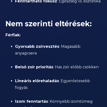
Fenntartható fókusz
: Egészség vs. esztétika
Nem szerinti eltérések:
Férfiak:
Gyorsabb zsírvesztés
: Magasabb
anyagcsere
Belső zsír prioritás
: Has zsír előbb csökken
Lineáris előrehaladás
: Egyenletesebb
fogyás
Izom fenntartás
: Könnyebb izomtömeg