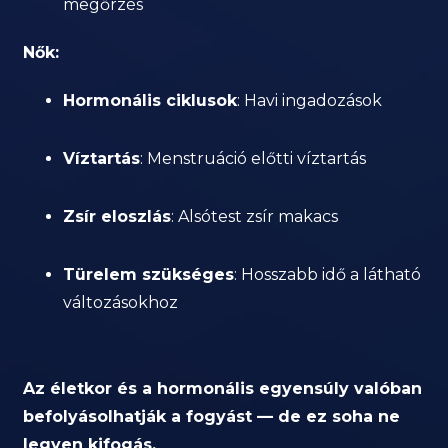
megőrzés
Nők:
Hormonális ciklusok
: Havi ingadozások
Víztartás
: Menstruáció előtti víztartás
Zsír eloszlás
: Alsótest zsír makacs
Türelem szükséges
: Hosszabb idő a látható
változásokhoz
Az életkor és a hormonális egyensúly valóban
befolyásolhatják a fogyást — de ez soha ne
legyen kifogás.