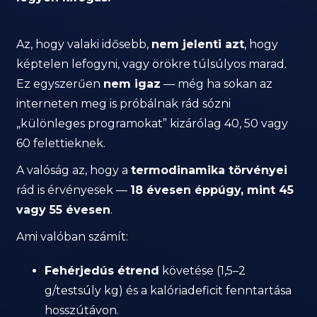
Az, hogy valaki idősebb,
nem jelenti azt
, hogy
képtelen lefogyni, vagy örökre túlsúlyos marad.
Ez egyszerűen
nem igaz
— még ha sokan az
interneten meg is próbálnak rád sózni
„különleges programokat” kizárólag 40, 50 vagy
60 felettieknek.
A valóság az, hogy a
termodinamika törvényei
rád is érvényesek —
18 évesen éppúgy, mint 45
vagy 55 évesen
.
Ami valóban számít:
Fehérjedús étrend
követése (1,5–2
g/testsúly kg) és a kalóriadeficit fenntartása
hosszútávon.