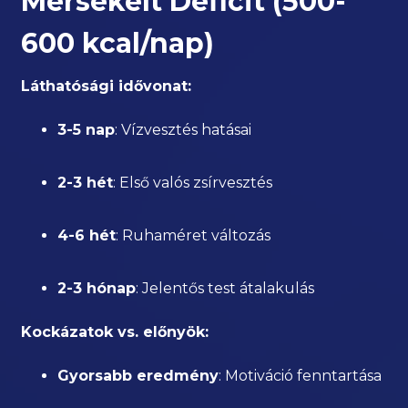
Mérsékelt Deficit (500-
600 kcal/nap)
Láthatósági idővonat:
3-5 nap
: Vízvesztés hatásai
2-3 hét
: Első valós zsírvesztés
4-6 hét
: Ruhaméret változás
2-3 hónap
: Jelentős test átalakulás
Kockázatok vs. előnyök:
Gyorsabb eredmény
: Motiváció fenntartása