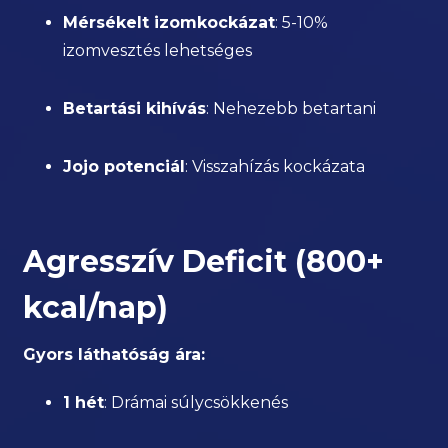
Mérsékelt izomkockázat
: 5-10%
izomvesztés lehetséges
Betartási kihívás
: Nehezebb betartani
Jojo potenciál
: Visszahízás kockázata
Agresszív Deficit (800+
kcal/nap)
Gyors láthatóság ára:
1 hét
: Drámai súlycsökkenés