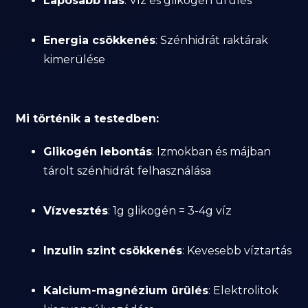
Laposabb has
: Víz és glikogén ürülés
Energia csökkenés
: Szénhidrát raktárak
kimerülése
Mi történik a testedben:
Glikogén lebontás
: Izmokban és májban
tárolt szénhidrát felhasználása
Vízvesztés
: 1g glikogén = 3-4g víz
Inzulin szint csökkenés
: Kevesebb víztartás
Kalcium-magnézium ürülés
: Elektrolitok