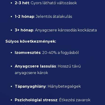
2-3 hét
: Gyors látható változások
1-2 hónap
: Jelentős átalakulás
3+ hónap
: Anyagcsere károsodás kockázata
Súlyos következmények:
Izomvesztés
: 20-40% a fogyásból
Anyagcsere lassulás
: Hosszú távú
anyagcsere károk
Tápanyaghiány
: Hiánybetegségek
Pszichológiai stressz
: Étkezési zavarok