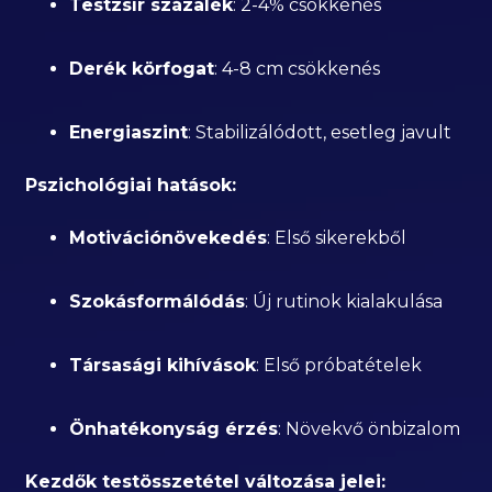
Testzsír százalék
: 2-4% csökkenés
Derék körfogat
: 4-8 cm csökkenés
Energiaszint
: Stabilizálódott, esetleg javult
Pszichológiai hatások:
Motivációnövekedés
: Első sikerekből
Szokásformálódás
: Új rutinok kialakulása
Társasági kihívások
: Első próbatételek
Önhatékonyság érzés
: Növekvő önbizalom
Kezdők testösszetétel változása jelei: