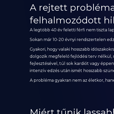
A rejtett probléma
felhalmozódott h
A legtöbb 40 év feletti férfi nem tiszta la
Sokan már 10-20 évnyi rendszertelen ed
Gyakori, hogy valaki hosszabb időszakokr
dolgozik megfelelő fejlődési terv nélkül, 
fejlesztésével, túl sok kardiót vagy éppe
intenzív edzés után ismét hosszabb szüne
A probléma gyakran nem az életkor, han
Miért tűnik lassa