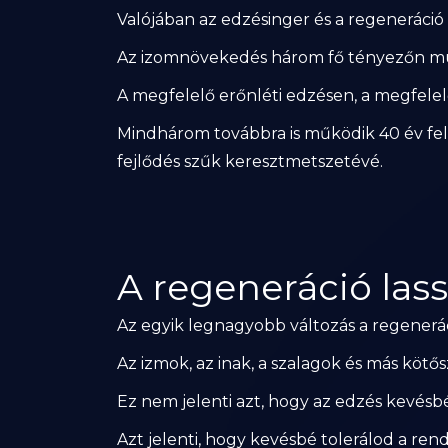
Valójában az edzésinger és a regeneráció
Az izomnövekedés három fő tényezőn mú
A megfelelő erőnléti edzésen, a megfelel
Mindhárom továbbra is működik 40 év fele
fejlődés szűk keresztmetszetévé.
A regeneráció las
Az egyik legnagyobb változás a regenerá
Az izmok, az inak, a szalagok és más kötő
Ez nem jelenti azt, hogy az edzés kevésb
Azt jelenti, hogy kevésbé tolerálod a re