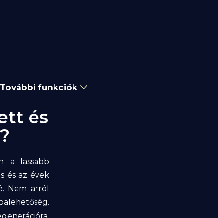
További funkciók
ett és
a?
an a lassabb
s és az évek
é. Nem arról
ibalehetőség.
generációra,