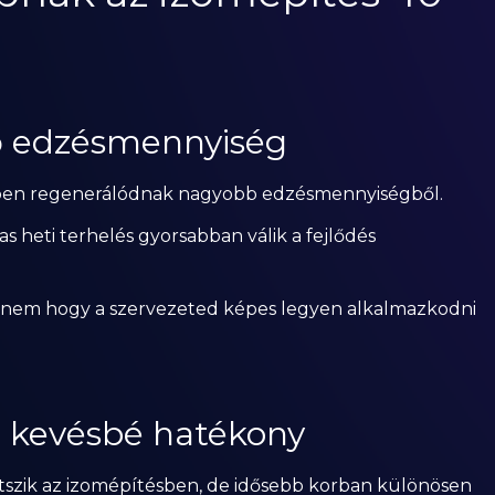
tő edzésmennyiség
ebben regenerálódnak nagyobb edzésmennyiségből.
gas heti terhelés gyorsabban válik a fejlődés
hanem hogy a szervezeted képes legyen alkalmazkodni
a kevésbé hatékony
játszik az izomépítésben, de idősebb korban különösen