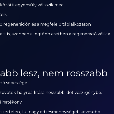
 közötti egyensúly változik meg.
lik:
ő regeneráción és a megfelelő táplálkozáson.
tt is, azonban a legtöbb esetben a regeneráció válik a
sabb lesz, nem rosszabb
ció sebessége.
szövetek helyreállítása hosszabb időt vesz igénybe.
é hatékony.
ndszertelen, túl nagy edzésmennyiséget, kevesebb