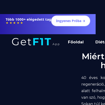
Több 1000+ elégedett tag
Ingyenes Próba →
★★★★★
Főoldal
Diét
Miért
h
40 éves kor
regeneráció
alatt felha
van szó, hog
Sokan túl k