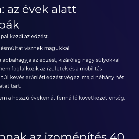
: az évek alatt
ibák
ppal kezdi az edzést.
zésmúltat visznek magukkal.
a abbahagyja az edzést, kizárólag nagy súlyokkal
nem foglalkozik az ízületek és a mobilitás
n túl kevés erőnléti edzést végez, majd néhány hét
tet tart.
em a hosszú éveken át fennálló következetlenség.
bbnak az izomépítés 40