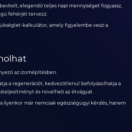
bevitelt, elegendő teljes napi mennyiséget fogyassz,
gű fehérjét tervezz.
ükséglet-kalkulátor, amely figyelembe veszi a
molhat
ényező az izomépítésben.
atja a regenerációt, kedvezőtlenül befolyásolhatja a
steljesítményt és növelheti az étvágyat.
ás ilyenkor már nemcsak egészségügyi kérdés, hanem
.