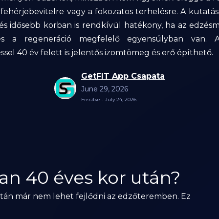
fehérjebevitelre vagy a fokozatos terhelésre. A kutatás
zés idősebb korban is rendkívül hatékony, ha az edzésm
 és a regeneráció megfelelő egyensúlyban van. 
sel 40 év felett is jelentős izomtömeg és erő építhető.‍
GetFIT App Csapata
June 29, 2026
Frissítve :
July 24, 2026
ban 40 éves kor után?
tán már nem lehet fejlődni az edzőteremben. Ez