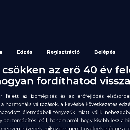
a
Edzés
Regisztráció
Belépés
 csökken az erő 40 év fel
ogyan fordíthatod vissz
 felett az izomépítés és az erőfejlődés elsősorb
, a hormonális változások, a kevésbé következetes edzé
lmozódott életmódbeli tényezők miatt válik nehezebb
y az izomépítés leáll, hanem arról, hogy kisebb lesz a h
eményen edzenek, miközben nem figyelnek eléggé a re