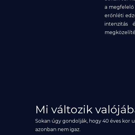
a megfelelő 
erőnléti ed
intenzitás
megközelítés
Mi változik valójá
Sokan úgy gondolják, hogy 40 éves kor u
azonban nem igaz.