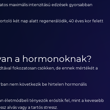
matos maximális intenzitású edzések gyorsabban
rtoló két nap alatt regenerálódik, 40 éves kor felett
 van a hormonoknak?
ladtával fokozatosan csökken, de ennek mértékét a
orban nem következik be hirtelen hormonális
an életmódbeli tényezők erősítik fel, mint a kevesebb
sz alvás vagy a tartós stressz.