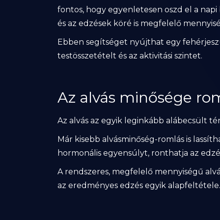
fontos, hogy egyenletesen oszd el a napi 
és az edzések köré is megfelelő mennyisé
Ebben segítséget nyújthat egy fehérjesz
testösszetételt és az aktivitási szintet.
Az alvás minősége ro
Az alvás az egyik leginkább alábecsült t
Már kisebb alvásminőség-romlás is lassíth
hormonális egyensúlyt, ronthatja az edzé
A rendszeres, megfelelő mennyiségű alv
az eredményes edzés egyik alapfeltétele