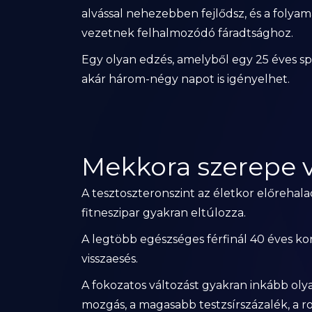
alvással nehezebben fejlődsz, és a folya
vezetnek felhalmozódó fáradtsághoz.
Egy olyan edzés, amelyből egy 25 éves spo
akár három-négy napot is igényelhet.
Mekkora szerepe
A tesztoszteronszint az életkor előreha
fitneszipar gyakran eltúlozza.
A legtöbb egészséges férfinál 40 éves k
visszaesés.
A fokozatos változást gyakran inkább oly
mozgás, a magasabb testzsírszázalék, a ros