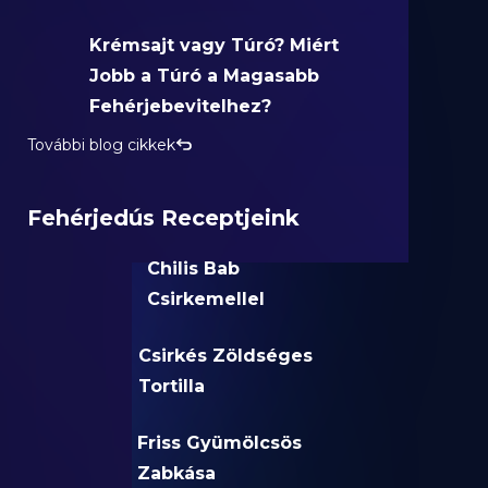
Krémsajt vagy Túró? Miért
Jobb a Túró a Magasabb
Fehérjebevitelhez?
További blog cikkek
Fehérjedús Receptjeink
Chilis Bab
Csirkemellel
Csirkés Zöldséges
Tortilla
Friss Gyümölcsös
Zabkása