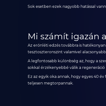
Sok esetben ezek nagyobb hatással vannak
Mi számít igazán 
Az erőnléti edzés továbbra is hatékonyan s
tesztoszteronszint valamivel alacsonyabb
A legfontosabb különbség az, hogy a szer
sokkal érzékenyebbé válik a regeneráció
Ez az egyik oka annak, hogy egyes 40 év 
teljesen megtorpannak.