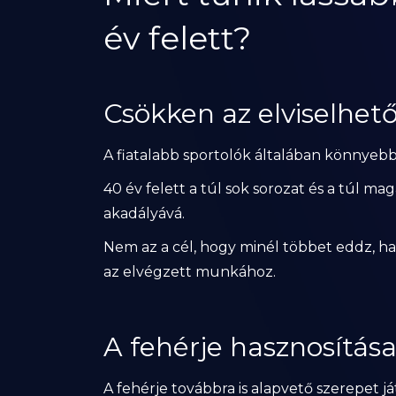
év felett?
Csökken az elviselhe
A fiatalabb sportolók általában könny
40 év felett a túl sok sorozat és a túl ma
akadályává.
Nem az a cél, hogy minél többet eddz, 
az elvégzett munkához.
A fehérje hasznosítás
A fehérje továbbra is alapvető szerepet 