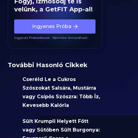
Fogyj, izmosodj te is
velünk, a GetFIT App-al!
Ingyenes Próba
Ingyenes Próbaidőszak - Bármikor lemondható
További Hasonló Cikkek
Cseréld Le a Cukros
Szószokat Salsára, Mustárra
vagy Csípős Szószra: Több Íz,
Kevesebb Kalória
Sült Krumpli Helyett Főtt
vagy Sütőben Sült Burgonya: