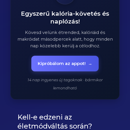
Egyszerű kalória-követés és
naplózás!
Kövesd velünk étrended, kalóriáid és
makróidat másodpercek alatt, hogy minden
nap közelebb kerülj a célodhoz.
Kipróbálom az appot!
→
14 nap ingyenes új tagoknak · bármikor
lemondható
Kell-e edzeni az
életmódváltás során?