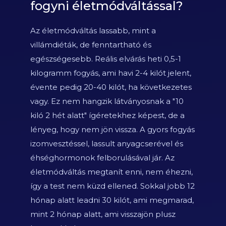
fogyni életmódváltással?
Az életmódváltás lassabb, mint a
villámdiéták, de fenntartható és
egészségesebb. Reális elvárás heti 0,5-1
kilogramm fogyás, ami havi 2-4 kilót jelent,
évente pedig 20-40 kilót, ha következetes
vagy. Ez nem hangzik látványosnak a "10
kiló 2 hét alatt" ígéretekhez képest, de a
lényeg, hogy nem jön vissza. A gyors fogyás
izomvesztéssel, lassult anyagcserével és
éhséghormonok felborulásával jár. Az
életmódváltás megtanít enni, nem éhezni,
így a test nem küzd ellened. Sokkal jobb 12
hónap alatt leadni 30 kilót, ami megmarad,
mint 2 hónap alatt, ami visszajön plusz