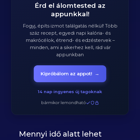
Érd el álomtested az
appunkkal!
Fogyj, építs izmot találgatás nélkül! Több
száz recept, egyedi napi kalória- és
makrócélok, étrend- és edzéstervek –
minden, ami a sikerhez kell, rád vár
appunkban
Kipróbálom az appot!
→
14 nap ingyenes új tagoknak
bármikor lemondható
Mennyi idő alatt lehet