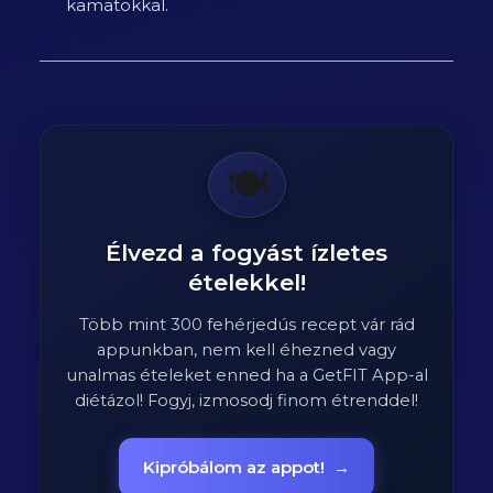
kamatokkal.
🍽️
Élvezd a fogyást ízletes
ételekkel!
Több mint 300 fehérjedús recept vár rád
appunkban, nem kell éhezned vagy
unalmas ételeket enned ha a GetFIT App-al
diétázol! Fogyj, izmosodj finom étrenddel!
Kipróbálom az appot!
→