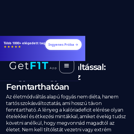
Étrendek, receptek és edzéstervek
Ingyenes Próba →
★★★★★
Fogyás Életmódváltással:
Hogyan Fogyhatsz
Fenntarthatóan
Az életmódváltás alapú fogyás nem diéta, hanem
tartós szokásváltoztatás, ami hosszú távon
fenntartható. A lényeg a kalóriadeficit elérése olyan
ételekkel és étkezési mintákkal, amiket évekig tudsz
követni anélkül, hogy megvonnád magadtól az
életet. Nem kell tiltólistát vezetni vagy extrém