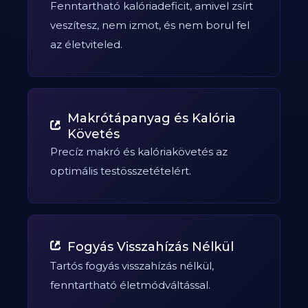
Fenntartható kalóriadeficit, amivel zsírt
veszítesz, nem izmot, és nem borul fel
az életviteled.
Makrótápanyag és Kalória
Követés
Precíz makró és kalóriakövetés az
optimális testösszetételért.
Fogyás Visszahízás Nélkül
Tartós fogyás visszahízás nélkül,
fenntartható életmódváltással.