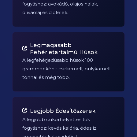
fogyáshoz: avokádó, olajos halak,
olívaolaj és diófélék.
Legmagasabb
Fehérjetartalmú Húsok
A legfehérjedúsabb húsok 100
grammonként: csirkemell, pulykamell,
tonhal és még több.
Legjobb Édesítőszerek
A legjobb cukorhelyettesítők
fogyáshoz: kevés kalória, édes íz,
könnyebb kalóriadeficit.