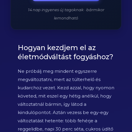
14 nap ingyenes új tagoknak · bármikor
lemondható
Hogyan kezdjem el az
életmódváltást fogyáshoz?
Ne próbálj meg mindent egyszerre
megváltoztatni, mert az túlterhelő és
kudarchoz vezet. Kezd azzal, hogy nyomon
követed, mit eszel egy hétig anélkül, hogy
változtatnál bármin, így látod a
kiindulópontot. Aztán vezess be egy-egy
változtatást hetente: több fehérje a
reggelidbe, napi 30 perc séta, cukros üdítő