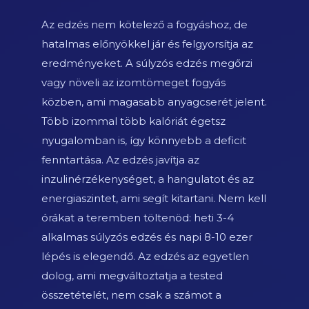
Az edzés nem kötelező a fogyáshoz, de
hatalmas előnyökkel jár és felgyorsítja az
eredményeket. A súlyzós edzés megőrzi
vagy növeli az izomtömeget fogyás
közben, ami magasabb anyagcserét jelent.
Több izommal több kalóriát égetsz
nyugalomban is, így könnyebb a deficit
fenntartása. Az edzés javítja az
inzulinérzékenységet, a hangulatot és az
energiaszintet, ami segít kitartani. Nem kell
órákat a teremben töltenöd: heti 3-4
alkalmas súlyzós edzés és napi 8-10 ezer
lépés is elegendő. Az edzés az egyetlen
dolog, ami megváltoztatja a tested
összetételét, nem csak a számot a