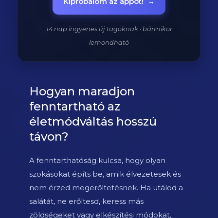
Kipróbálom az appot!
→
14 nap ingyenes új tagoknak · bármikor
lemondható
Hogyan maradjon
fenntartható az
életmódváltás hosszú
távon?
A fenntarthatóság kulcsa, hogy olyan
szokásokat építs be, amik élvezetesek és
nem érzed megerőltetésnek. Ha utálod a
salátát, ne erőltesd, keress más
zöldségeket vagy elkészítési módokat,