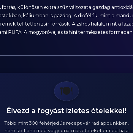
A forrás, különösen extra szűz változata gazdag antioxi
stokban, káliumban is gazdag. A diófélék, mint a mandu
ek telítetlen zsír források. A zsíros halak, mint a lazac
mi PUFA. A mogyoróvaj és tahini természetes formában s
🍽️
Élvezd a fogyást ízletes ételekkel!
Több mint 300 fehérjedús recept vár rád appunkban,
nem kell éhezned vagy unalmas ételeket enned ha a