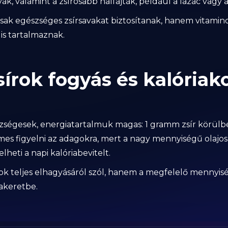
k, valamint a zsírosabb halfajták, például a lazac vagy 
ak egészséges zsírsavakat biztosítanak, hanem vitamino
is tartalmaznak.
sírok fogyás és kalóriak
szségesek, energiatartalmuk magas: 1 gramm zsír körülbel
emes figyelni az adagokra, mert a nagy mennyiségű olajos
eti a napi kalóriabevitelt.
rok teljes elhagyásáról szól, hanem a megfelelő mennyis
iakeretbe.