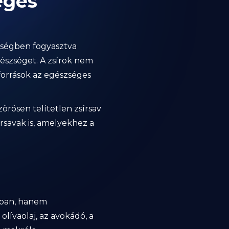
éges
yiségben fogyasztva
gészséget. A zsírok nem
rforrások az egészséges
zörösen telítetlen zsírsav
rsavak is, amelyekhez a
iában, hanem
olívaolaj, az avokádó, a