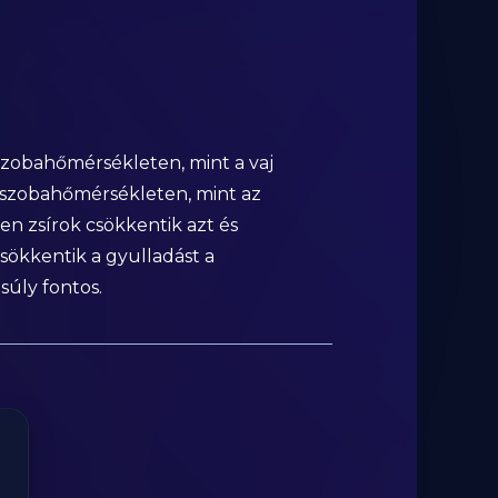
 szobahőmérsékleten, mint a vaj
k szobahőmérsékleten, mint az
tlen zsírok csökkentik azt és
csökkentik a gyulladást a
súly fontos.