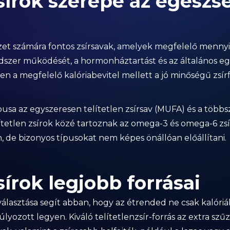
zsírok szerepe az egészs
vezet számára fontos zsírsavak, amelyek megfelelő menn
ndszer működését, a hormonháztartást és az általános e
zen a megfelelő kalóriabevitel mellett a jó minőségű zsí
ípusa az egyszeresen telítetlen zsírsav (MUFA) és a többs
ítetlen zsírok közé tartoznak az omega-3 és omega-6 zsí
 de bizonyos típusokat nem képes önállóan előállítani.
sírok legjobb forrásai
iválasztása segít abban, hogy az étrended ne csak kalór
ozott legyen. Kiváló telítetlenzsír-forrás az extra szűz 