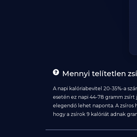
Mennyi telítetlen z
A napi kalóriabevitel 20-35%-a szá
esetén ez napi 44-78 gramm zsírt j
elegendő lehet naponta. A zsíros 
hogy a zsírok 9 kalóriát adnak gr