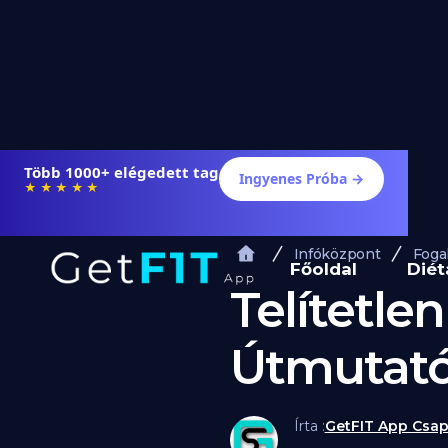
Több 1000+ elégedett tag
Ingyenes Próba →
★★★★★
Infóközpont
Foga
Főoldal
Diét
Telítetle
Útmutató
Írta :
GetFIT App Csap