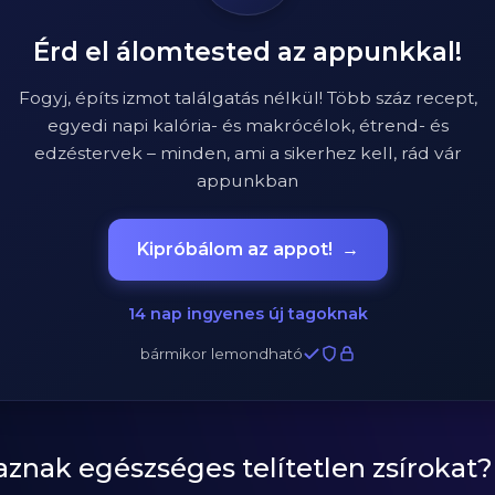
Érd el álomtested az appunkkal!
Fogyj, építs izmot találgatás nélkül! Több száz recept,
egyedi napi kalória- és makrócélok, étrend- és
edzéstervek – minden, ami a sikerhez kell, rád vár
appunkban
Kipróbálom az appot!
→
14 nap ingyenes új tagoknak
bármikor lemondható
aznak egészséges telítetlen zsírokat?