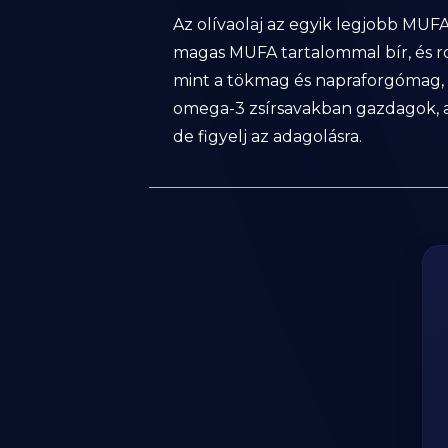
Az olívaolaj az egyik legjobb MUF
magas MUFA tartalommal bír, és ro
mint a tökmag és napraforgómag, rem
omega-3 zsírsavakban gazdagok, a
de figyelj az adagolásra.