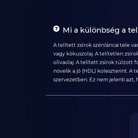
Mi a különbség a telí
A telített zsírok szénláncai tele
vagy kókuszolaj. A telítetlen zsí
olívaolaj. A telített zsírok túlzott
növelik a jó (HDL) koleszterint. A 
szervezetben. Ez nem jelenti azt, 