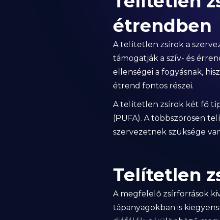
Telítetlen 
étrendben
A telítetlen zsírok a szer
támogatják a szív- és érre
ellenségei a fogyásnak, his
étrend fontos részei.
A telítetlen zsírok két fő t
(PUFA). A többszörösen tel
szervezetnek szüksége van,
Telítetlen z
A megfelelő zsírforrások k
tápanyagokban is kiegyensúly