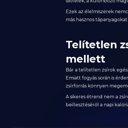
diófélék, a különböző magva
Ezek az élelmiszerek nemcs
más hasznos tápanyagokat 
Telítetlen z
mellett
Bár a telítetlen zsírok egé
Emiatt fogyás során is érd
zsírforrás könnyen megemelh
A sikeres étrend nem a zsí
beillesztéséről a napi kalór