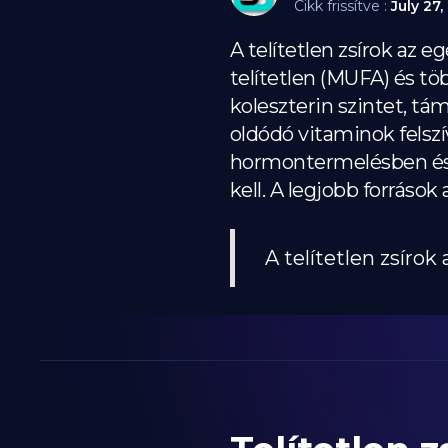
Cikk frissítve :
July 27,
A telítetlen zsírok az 
telítetlen (MUFA) és tö
koleszterin szintet, tám
oldódó vitaminok felszív
hormontermelésben és 
kell. A legjobb források 
A telítetlen zsíro