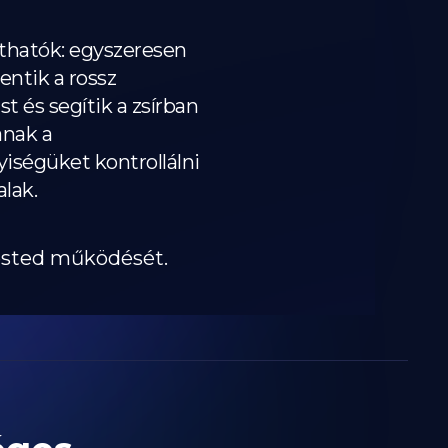
szthatók: egyszeresen
entik a rossz
t és segítik a zsírban
anak a
ségüket kontrollálni
alak.
tested működését.