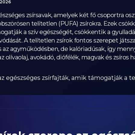
 2026
egészséges zsírsavak, amelyek két fő csoportra o
bbszörösen telítetlen (PUFA) zsírokra. Ezek csökk
ogatják a szív egészségét, csökkentik a gyulladás
ódását. A telítetlen zsírok fontos szerepet játsz
az agyműködésben, de kalóriadúsak, így mennyi
az olívaolaj, avokádó, diófélék, magvak és zsíros h
k az egészséges zsírfajták, amik támogatják a 