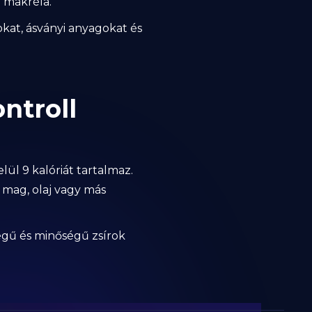
a makréla.
kat, ásványi anyagokat és
ontroll
ül 9 kalóriát tartalmaz.
 mag, olaj vagy más
égű és minőségű zsírok