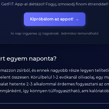
GetFIT App-al diétázol! Fogyj, izmosodj finom étrenddel!
Kipróbálom az appot!
→
14 nap ingyenes új tagoknak · bármikor lemondható
sírt egyem naponta?
rmazzon zsírból, és ennek nagyobb része legyen telítetl
elent összesen. Körülbelül 1-2 evőkanál olívaolaj, egy m
halat hetente 2-3 alkalommal érdemes fogyasztani az om
ammjánként, így könnyen túlfogyasztható, ami kalóriatöb