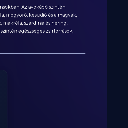
dánsokban. Az avokádó szintén
la, mogyoró, kesudió és a magvak,
, makréla, szardínia és hering,
zintén egészséges zsírforrások,