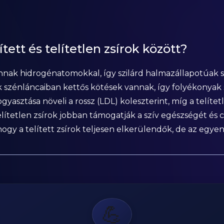
tett és telítetlen zsírok között?
 vannak hidrogénatomokkal, így szilárd halmazállapotúak
rok szénláncaiban kettős kötések vannak, így folyékonya
 fogyasztása növeli a rossz (LDL) koleszterint, míg a telíte
telítetlen zsírok jobban támogatják a szív egészségét és 
hogy a telített zsírok teljesen elkerülendők, de az egyen
💪