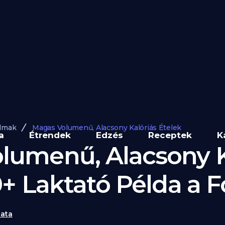
lmak
Magas Volumenű, Alacsony Kalóriás Ételek
a
Étrendek
Edzés
Receptek
K
lumenű, Alacsony K
0+ Laktató Példa a 
ata