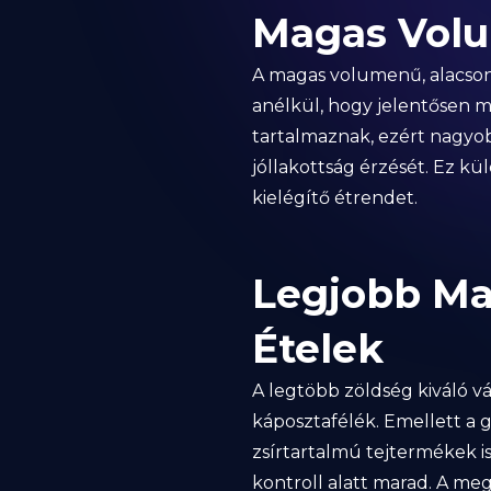
Magas Volu
A magas volumenű, alacson
anélkül, hogy jelentősen me
tartalmaznak, ezért nagyob
jóllakottság érzését. Ez kü
kielégítő étrendet.
Legjobb Ma
Ételek
A legtöbb zöldség kiváló vá
káposztafélék. Emellett a g
zsírtartalmú tejtermékek i
kontroll alatt marad. A me