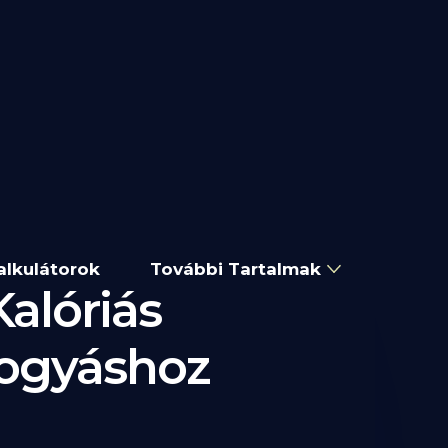
alkulátorok
További Tartalmak
alóriás
Fogyáshoz