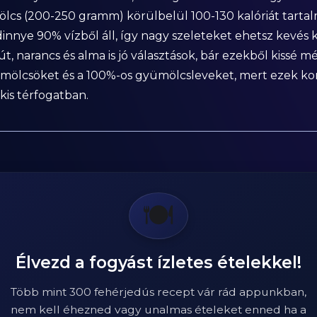
lcs (200-250 gramm) körülbelül 100-130 kalóriát tart
adinnye 90% vízből áll, így nagy szeleteket ehetsz kevés
rút, narancs és alma is jó választások, bár ezekből kis
yümölcsöket és a 100%-os gyümölcsleveket, mert ezek ko
is térfogatban.
🍽️
Élvezd a fogyást ízletes ételekkel!
Több mint 300 fehérjedús recept vár rád appunkban,
nem kell éhezned vagy unalmas ételeket enned ha a