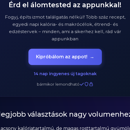
Érd el álomtested az appunkkal!
Fogyj, építs izmot találgatás nélkül! Több száz recept,
egyedi napi kalória- és makrócélok, étrend- és
edzéstervek – minden, ami a sikerhez kell, rád vár
appunkban
Kipróbálom az appot!
→
14 nap ingyenes új tagoknak
bármikor lemondható
legjobb választások nagy volumenhe
alacsony kalóriatartalmú, de magas rosttartalmú gyümöl