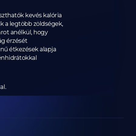
zthatók kevés kalória
k a legtöbb zöldségek,
rot anélkül, hogy
ság érzését
enű étkezések alapja
énhidrátokkal
al.