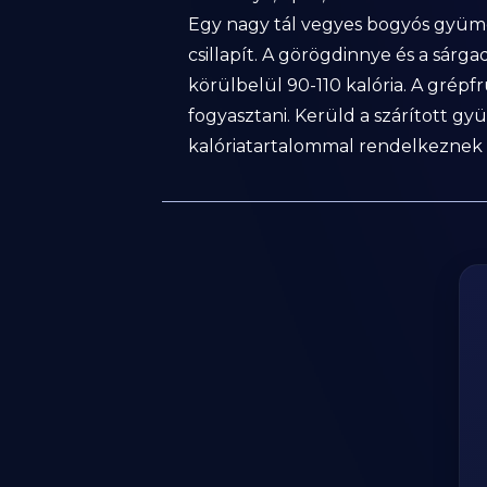
Egy nagy tál vegyes bogyós gyümö
csillapít. A görögdinnye és a sárg
körülbelül 90-110 kalória. A grépf
fogyasztani. Kerüld a szárított g
kalóriatartalommal rendelkeznek k