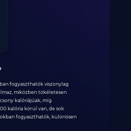
?
okban fogyaszthatók viszonylag
talmaz, miközben tökéletesen
acsony kalóriájúak, míg
00 kalória körül van, de sok
dagokban fogyaszthatók, különösen