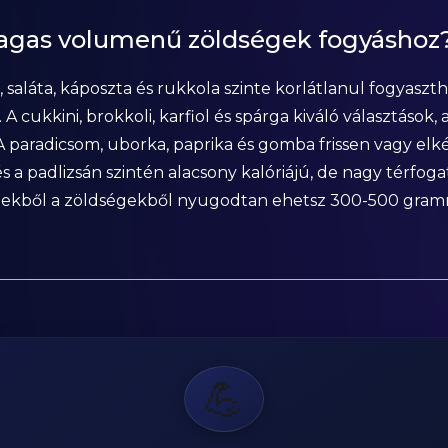
agas volumenű zöldségek fogyáshoz
, saláta, káposzta és rukkola szinte korlátlanul fogyas
 A cukkini, brokkoli, karfiol és spárga kiváló választások,
. A paradicsom, uborka, paprika és gomba frissen vagy el
 a padlizsán szintén alacsony kalóriájú, de nagy térfo
Ezekből a zöldségekből nyugodtan ehetsz 300-500 gramm
💪