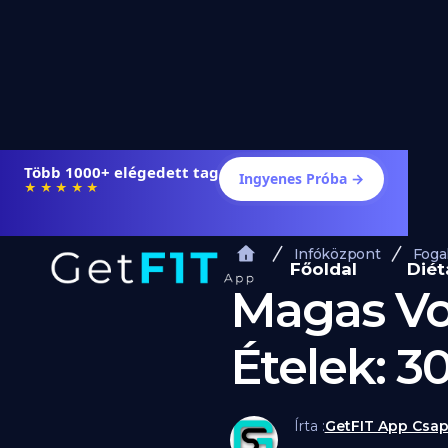
Több 1000+ elégedett tag
Ingyenes Próba →
★★★★★
Infóközpont
Foga
Főoldal
Diét
Magas Vo
Ételek: 3
Írta :
GetFIT App Csap