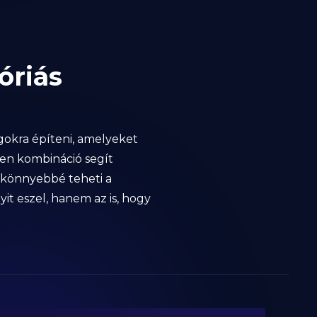
óriás
okra építeni, amelyeket
yen kombináció segít
s könnyebbé teheti a
it eszel, hanem az is, hogy