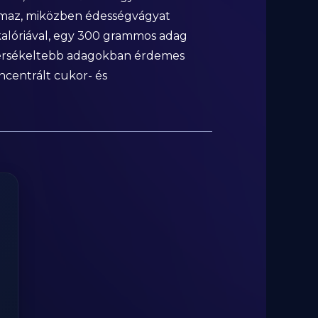
almaz, miközben édességvágyat
 kalóriával, egy 300 grammos adag
sé mérsékeltebb adagokban érdemes
ncentrált cukor- és