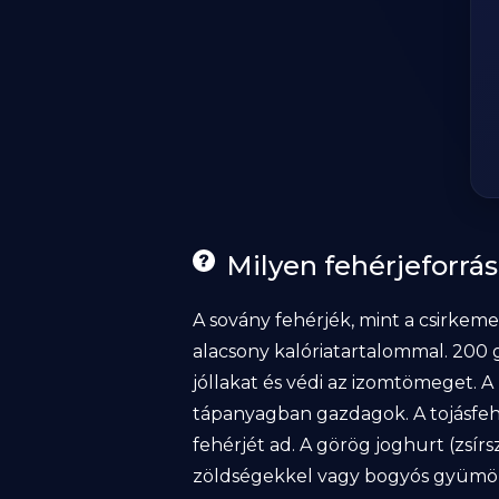
Milyen fehérjeforr
A sovány fehérjék, mint a csirkeme
alacsony kalóriatartalommal. 200 
jóllakat és védi az izomtömeget. A
tápanyagban gazdagok. A tojásfehér
fehérjét ad. A görög joghurt (zsí
zöldségekkel vagy bogyós gyümöl