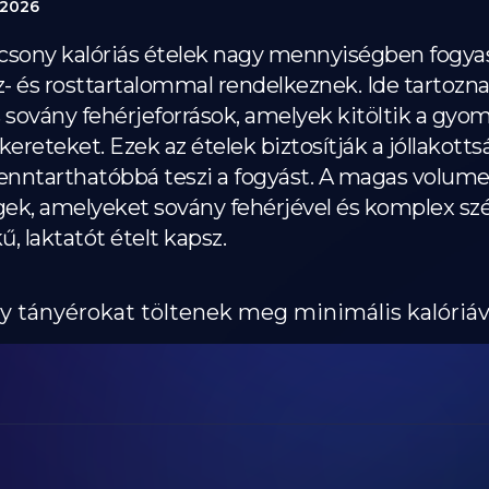
 2026
sony kalóriás ételek nagy mennyiségben fogyas
z- és rosttartalommal rendelkeznek. Ide tartozna
sovány fehérjeforrások, amelyek kitöltik a gyom
kereteket. Ezek az ételek biztosítják a jóllakott
 fenntarthatóbbá teszi a fogyást. A magas volum
gek, amelyeket sovány fehérjével és komplex sz
, laktatót ételt kapsz.
y tányérokat töltenek meg minimális kalóriáv