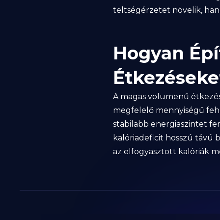
teltségérzetet növelik, h
Hogyan Épít
Étkezéseke
A magas volumenű étkezése
megfelelő mennyiségű fehér
stabilabb energiaszintet fe
kalóriadeficit hosszú távú 
az elfogyasztott kalóriák me