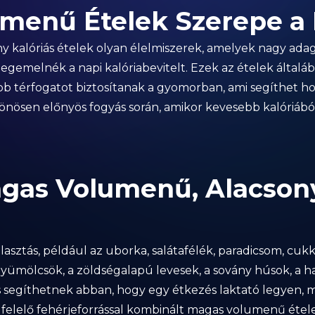
menű Ételek Szerepe a
y kalóriás ételek olyan élelmiszerek, amelyek nagy ad
gemelnék a napi kalóriabevitelt. Ezek az ételek általába
b térfogatot biztosítanak a gyomorban, ami segíthet hos
lönösen előnyös fogyás során, amikor kevesebb kalóriából 
gas Volumenű, Alacsony
lasztás, például az uborka, salátafélék, paradicsom, cukki
yümölcsök, a zöldségalapú levesek, a sovány húsok, a hal
s segíthetnek abban, hogy egy étkezés laktató legyen, 
gfelelő fehérjeforrással kombinált magas volumenű éte