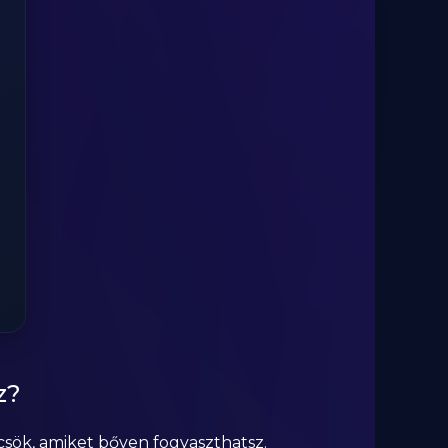
z?
csök, amiket bőven fogyaszthatsz.