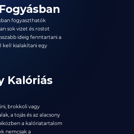
 Fogyásban
agban fogyaszthatók
n sok vizet és rostot
szabb ideig fenntartani a
kell kialakítani egy
 Kalóriás
ni, brokkoli vagy
ak, a tojás és az alacsony
miközben a kalóriatartalom
lek nemcsak a