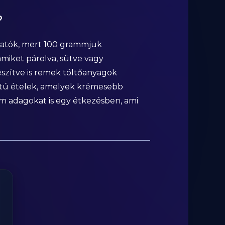
?
zthatók, mert 100 grammjuk
 amiket párolva, sütve vagy
készítve is remek töltőanyagok
gatú ételek, amelyek krémesebb
 adagokat is egy étkezésben, ami