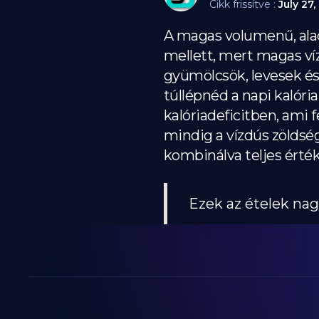
Cikk frissítve :
July 27,
A magas volumenű, alac
mellett, mert magas ví
gyümölcsök, levesek és 
túllépnéd a napi kalória
kalóriadeficitben, ami
mindig a vízdús zöldsé
kombinálva teljes értékű
Ezek az ételek nag