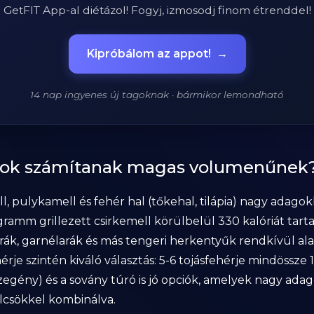
GetFIT App-al diétázol! Fogyj, izmosodj finom étrenddel!
Kipróbálom az appot!
→
14 nap ingyenes új tagoknak · bármikor lemondható
ások számítanak magas volumenűnek
ll, pulykamell és fehér hal (tőkehal, tilápia) nagy adag
gramm grillezett csirkemell körülbelül 330 kalóriát tar
 rák, garnélarák és más tengeri herkentyűk rendkívül al
je szintén kiváló választás: 5-6 tojásfehérje mindössze 1
rszegény) és a sovány túró is jó opciók, amelyek nagy a
csökkel kombinálva.