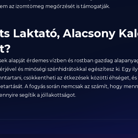
anem az izomtömeg megőrzését is támogatják.
s Laktató, Alacsony Kal
t?
k alapját érdemes vízben és rostban gazdag alapanyag
jével és minőségi szénhidrátokkal egészítesz ki. Egy il
nntartani, csökkentheti az étkezések közötti éhséget, é
betartását. A fogyás során nemcsak az számít, hogy menny
nnyire segítik a jóllakottságot.