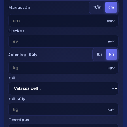
Magasság
ft/in
cm
cm
Életkor
év
Jelenlegi Súly
lbs
kg
kg
Cél
Cél Súly
kg
Testtípus