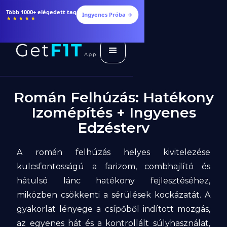
Több 1000+ elégedett tag
Ingyenes Próba →
★★★★★
Román Felhúzás: Hatékony
Izomépítés + Ingyenes
Edzésterv
A román felhúzás helyes kivitelezése
kulcsfontosságú a farizom, combhajlító és
hátulsó lánc hatékony fejlesztéséhez,
miközben csökkenti a sérülések kockázatát. A
gyakorlat lényege a csípőből indított mozgás,
az egyenes hát és a kontrollált súlyhasználat,