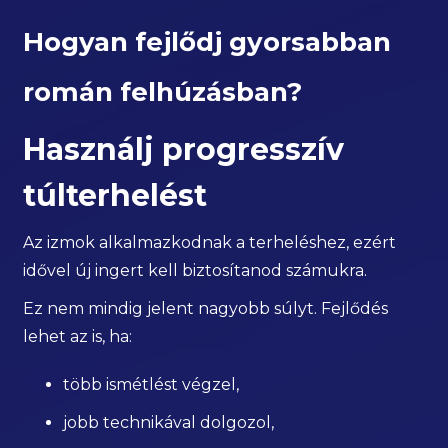
Hogyan fejlődj gyorsabban
román felhúzásban?
Használj progresszív
túlterhelést
Az izmok alkalmazkodnak a terheléshez, ezért
idővel új ingert kell biztosítanod számukra.
Ez nem mindig jelent nagyobb súlyt. Fejlődés
lehet az is, ha:
több ismétlést végzel,
jobb technikával dolgozol,