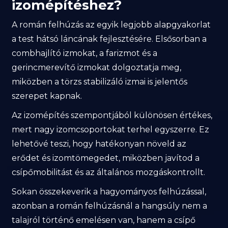
izomépítéshez?
A román felhúzás az egyik legjobb alapgyakorlat
a test hátsó láncának fejlesztésére. Elsősorban a
combhajlító izmokat, a farizmot és a
gerincmerevítő izmokat dolgoztatja meg,
miközben a törzs stabilizáló izmai is jelentős
szerepet kapnak.
Az izomépítés szempontjából különösen értékes,
mert nagy izomcsoportokat terhel egyszerre. Ez
lehetővé teszi, hogy hatékonyan növeld az
erődet és izomtömegedet, miközben javítod a
csípőmobilitást és az általános mozgáskontrollt.
Sokan összekeverik a hagyományos felhúzással,
azonban a román felhúzásnál a hangsúly nem a
talajról történő emelésen van, hanem a csípő