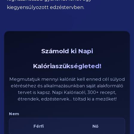
kiegyensúlyozott edzéstervben.
Számold ki Napi
Kalóriaszükségleted!
Megmutatjuk mennyi kalóriát kell enned cél súlyod
eléréséhez és alkalmazásunkban saját alakformáló
tervet is kapsz. Napi Kalóriacél, 300+ recept,
étrendek, edzéstervek... töltsd ki a mezőket!
Nem
Férfi
Nő