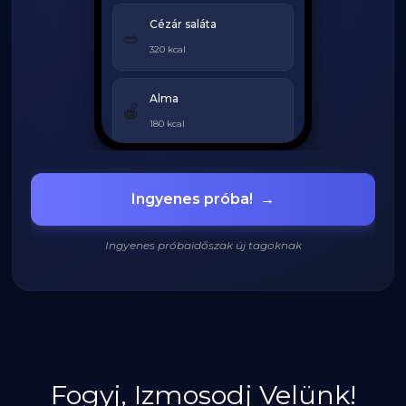
Cézár saláta
🥗
320 kcal
Alma
🍎
180 kcal
Grillezett csirke
🍗
Ingyenes próba!
→
420 kcal
Ingyenes próbaidőszak új tagoknak
920
/
2200
kcal
Fogyj, Izmosodj Velünk!