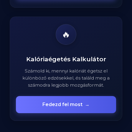
🔥
Kalóriaégetés Kalkulátor
Számold ki, mennyi kalóriát égetsz el
különböző edzésekkel, és találd meg a
számodra legjobb mozgásformát.
Fedezd fel most
→