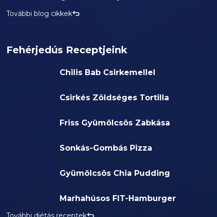
További blog cikkek
Fehérjedús Receptjeink
Chilis Bab Csirkemellel
Csirkés Zöldséges Tortilla
Friss Gyümölcsös Zabkása
Sonkás-Gombás Pizza
Gyümölcsös Chia Pudding
Marhahúsos FIT-Hamburger
További diétás receptek