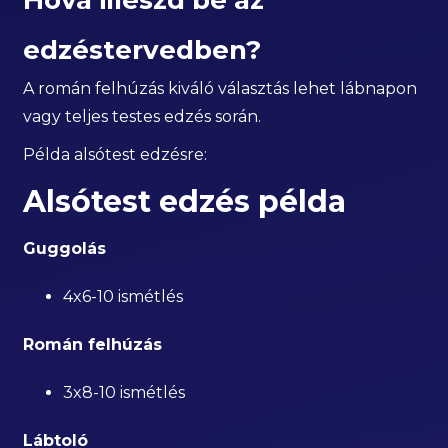
Hova illeszd be az
edzéstervedben?
A román felhúzás kiváló választás lehet lábnapon
vagy teljes testes edzés során.
Példa alsótest edzésre:
Alsótest edzés példa
Guggolás
4x6-10 ismétlés
Román felhúzás
3x8-10 ismétlés
Lábtoló