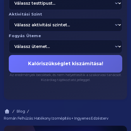
Aktivitási Szint
Fogyás Üteme
Kalóriszükséglet kiszámítása!
Az eredmények becslések, és nem helyettesítik a szakorvosi tanácsot.
Kizárólag tájékoztató jelleggel.
Blog
Román Felhúzás: Hatékony Izomépítés + Ingyenes Edzésterv