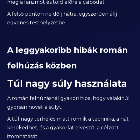
meg a farizmot és told előre a csípődet.
A felső ponton ne dőlj hátra, egyszerűen állj
egyenes testhelyzetbe.
A leggyakoribb hibák román
felhúzás közben
Túl nagy súly használata
A román felhúzásnál gyakori hiba, hogy valaki túl
gyorsan növeli a súlyt.
A túl nagy terhelés miatt romlik a technika, a hát
kerekedhet, és a gyakorlat elveszíti a célzott
izomhatását.