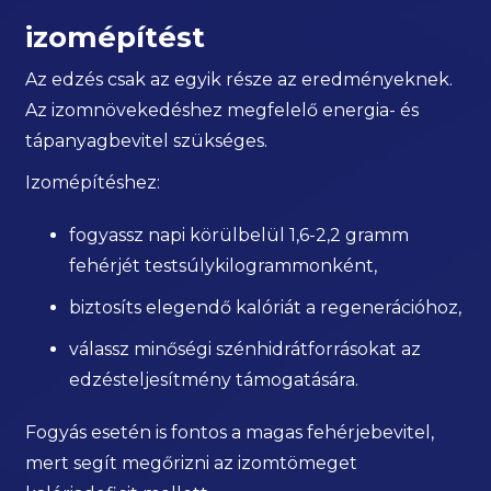
izomépítést
Az edzés csak az egyik része az eredményeknek.
Az izomnövekedéshez megfelelő energia- és
tápanyagbevitel szükséges.
Izomépítéshez:
fogyassz napi körülbelül 1,6-2,2 gramm
fehérjét testsúlykilogrammonként,
biztosíts elegendő kalóriát a regenerációhoz,
válassz minőségi szénhidrátforrásokat az
edzésteljesítmény támogatására.
Fogyás esetén is fontos a magas fehérjebevitel,
mert segít megőrizni az izomtömeget