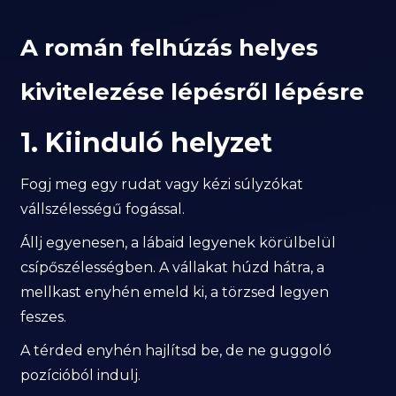
A román felhúzás helyes
kivitelezése lépésről lépésre
1. Kiinduló helyzet
Fogj meg egy rudat vagy kézi súlyzókat
vállszélességű fogással.
Állj egyenesen, a lábaid legyenek körülbelül
csípőszélességben. A vállakat húzd hátra, a
mellkast enyhén emeld ki, a törzsed legyen
feszes.
A térded enyhén hajlítsd be, de ne guggoló
pozícióból indulj.