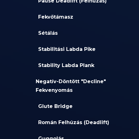
Pause Deadlift (Felhuzás)
Fekvőtámasz
Sétálás
Stabilitási Labda Pike
Stability Labda Plank
Negatív-Döntött "Decline"
Fekvenyomás
Glute Bridge
Román Felhúzás (Deadlift)
Guggolás