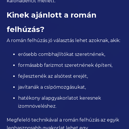
kalóriadeficit mellett.
Kinek ajánlott a román
felhúzás?
A román felhúzás jó választás lehet azoknak, akik:
erősebb combhajlítókat szeretnének,
formásabb farizmot szeretnének építeni,
fejlesztenék az alsótest erejét,
javítanák a csípőmozgásukat,
hatékony alapgyakorlatot keresnek
izomnöveléshez.
Megfelelő technikával a román felhúzás az egyik
leghasznosabb gyakorlat lehet egy