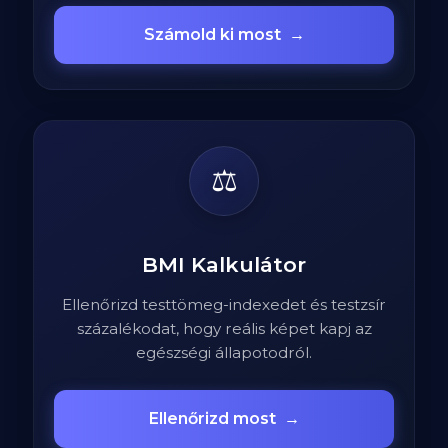
Számold ki most
→
⚖️
BMI Kalkulátor
Ellenőrizd testtömeg-indexedet és testzsír
százalékodat, hogy reális képet kapj az
egészségi állapotodról.
Ellenőrizd most
→