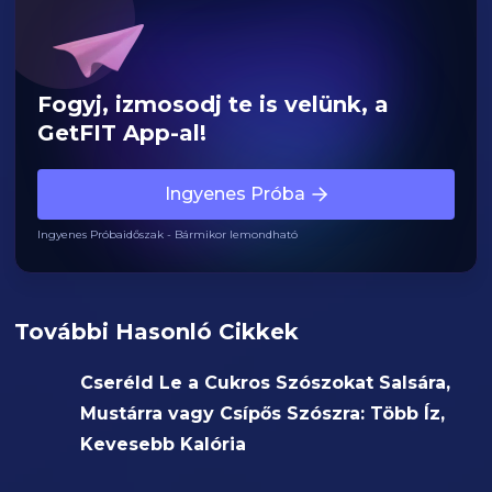
Fogyj, izmosodj te is velünk, a
GetFIT App-al!
Ingyenes Próba
Ingyenes Próbaidőszak - Bármikor lemondható
További Hasonló Cikkek
Cseréld Le a Cukros Szószokat Salsára,
Mustárra vagy Csípős Szószra: Több Íz,
Kevesebb Kalória