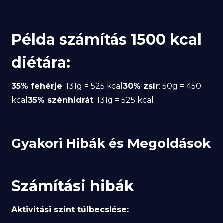
Példa számítás 1500 kcal
diétára:
35% fehérje
: 131g = 525 kcal
30% zsír
: 50g = 450
kcal
35% szénhidrát
: 131g = 525 kcal
Gyakori Hibák és Megoldások
Számítási hibák
Aktivitási szint túlbecslése: