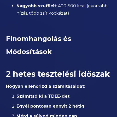
Nagyobb szufficit
: 400-500 kcal (gyorsabb
hízás, több zsír kockázat)
Finomhangolás és
Módosítások
2 hetes tesztelési időszak
Hogyan ellenőrizd a számításaidat:
Számítsd ki a TDEE-det
Egyél pontosan ennyit 2 hétig
Mérd a súlyod minden nap