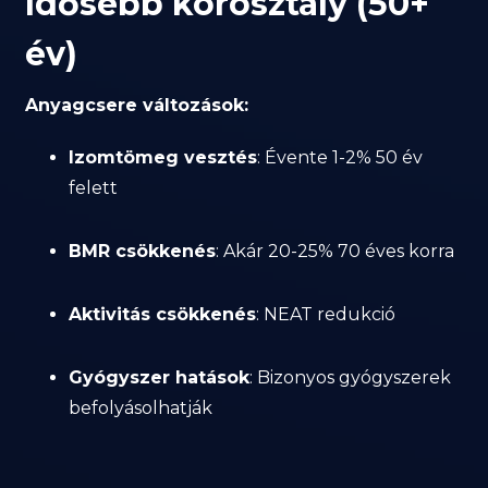
Idősebb korosztály (50+
év)
Anyagcsere változások:
Izomtömeg vesztés
: Évente 1-2% 50 év
felett
BMR csökkenés
: Akár 20-25% 70 éves korra
Aktivitás csökkenés
: NEAT redukció
Gyógyszer hatások
: Bizonyos gyógyszerek
befolyásolhatják