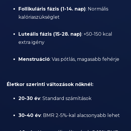
Follikuláris fázis (1-14. nap)
: Normális
kalóriaszükséglet
Luteális fázis (15-28. nap)
: +50-150 kcal
extra igény
Menstruáció
: Vas pótlás, magasabb fehérje
Életkor szerinti változások nőknél:
20-30 év
: Standard számítások
30-40 év
: BMR 2-5%-kal alacsonyabb lehet