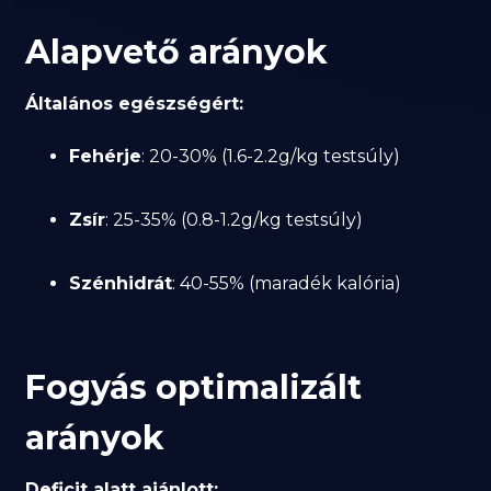
Alapvető arányok
Általános egészségért:
Fehérje
: 20-30% (1.6-2.2g/kg testsúly)
Zsír
: 25-35% (0.8-1.2g/kg testsúly)
Szénhidrát
: 40-55% (maradék kalória)
Fogyás optimalizált
arányok
Deficit alatt ajánlott: