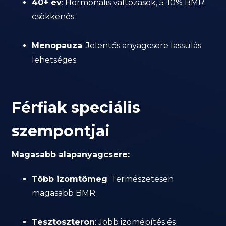
40+ év
: Hormonális változások, 5-10% BMR
csökkenés
Menopauza
: Jelentős anyagcsere lassulás
lehetséges
Férfiak speciális
szempontjai
Magasabb alapanyagcsere:
Több izomtömeg
: Természetesen
magasabb BMR
Tesztoszteron
: Jobb izomépítés és