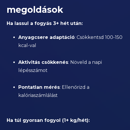
megoldások
Ha lassul a fogyás 3+ hét után:
Anyagcsere adaptáció
: Csökkentsd 100-150
kcal-val
Aktivitás csökkenés
: Növeld a napi
lépésszámot
Pontatlan mérés
: Ellenőrizd a
kalóriaszámlálást
Ha túl gyorsan fogyol (1+ kg/hét):