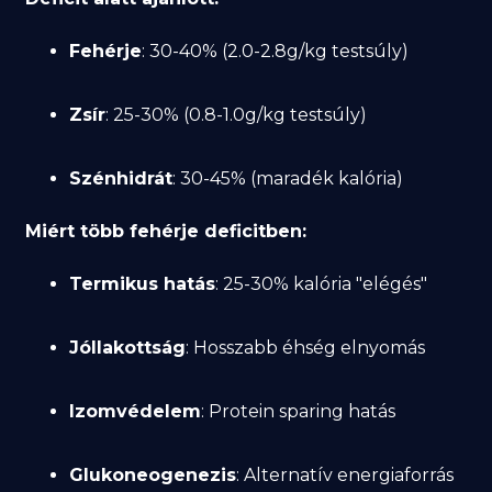
Fehérje
: 30-40% (2.0-2.8g/kg testsúly)
Zsír
: 25-30% (0.8-1.0g/kg testsúly)
Szénhidrát
: 30-45% (maradék kalória)
Miért több fehérje deficitben:
Termikus hatás
: 25-30% kalória "elégés"
Jóllakottság
: Hosszabb éhség elnyomás
Izomvédelem
: Protein sparing hatás
Glukoneogenezis
: Alternatív energiaforrás