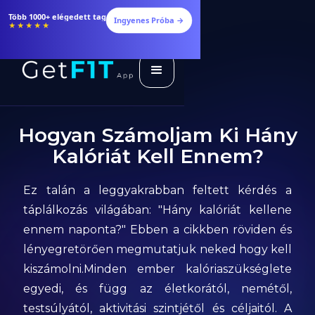
Több 1000+ elégedett tag
Ingyenes Próba →
★★★★★
Hogyan Számoljam Ki Hány
Kalóriát Kell Ennem?
Ez talán a leggyakrabban feltett kérdés a
táplálkozás világában: "Hány kalóriát kellene
ennem naponta?" Ebben a cikkben röviden és
lényegretörően megmutatjuk neked hogy kell
kiszámolni.‍Minden ember kalóriaszükséglete
egyedi, és függ az életkorától, nemétől,
testsúlyától, aktivitási szintjétől és céljaitól. A