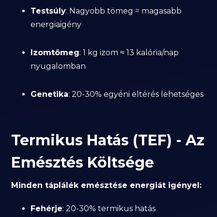
Testsúly
: Nagyobb tömeg = magasabb
energiaigény
Izomtömeg
: 1 kg izom ≈ 13 kalória/nap
nyugalomban
Genetika
: 20-30% egyéni eltérés lehetséges
Termikus Hatás (TEF) - Az
Emésztés Költsége
Minden táplálék emésztése energiát igényel:
Fehérje
: 20-30% termikus hatás