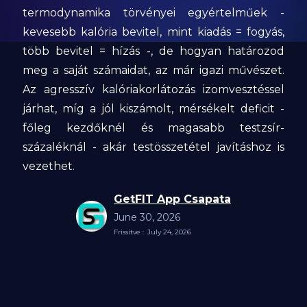
termodynamika törvényei egyértelműek -
kevesebb kalória bevitel, mint kiadás = fogyás,
több bevitel = hízás -, de hogyan határozod
meg a saját számaidat, az már igazi művészet.
Az agresszív kalóriakorlátozás izomvesztéssel
járhat, míg a jól kiszámolt, mérsékelt deficit -
főleg kezdőknél és magasabb testzsír-
százaléknál - akár testösszetétel javításhoz is
vezethet.
GetFIT App Csapata
June 30, 2026
Frissítve :
July 24, 2026