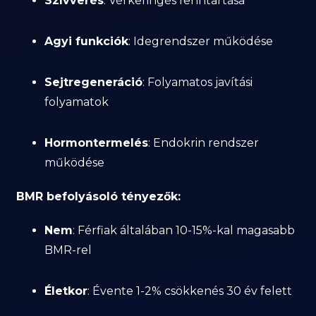
Szívverés
: Vérkeringés fenntartása
Agyi funkciók
: Idegrendszer működése
Sejtregeneráció
: Folyamatos javítási
folyamatok
Hormontermelés
: Endokrin rendszer
működése
BMR befolyásoló tényezők:
Nem
: Férfiak általában 10-15%-kal magasabb
BMR-rel
Életkor
: Évente 1-2% csökkenés 30 év felett