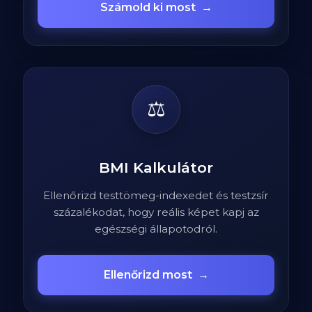
Számold ki most
→
⚖️
BMI Kalkulátor
Ellenőrizd testtömeg-indexedet és testzsír
százalékodat, hogy reális képet kapj az
egészségi állapotodról.
Ellenőrizd most
→