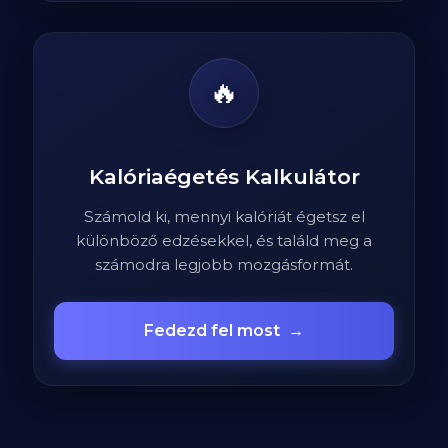
🔥
Kalóriaégetés Kalkulátor
Számold ki, mennyi kalóriát égetsz el
különböző edzésekkel, és találd meg a
számodra legjobb mozgásformát.
Fedezd fel most
→