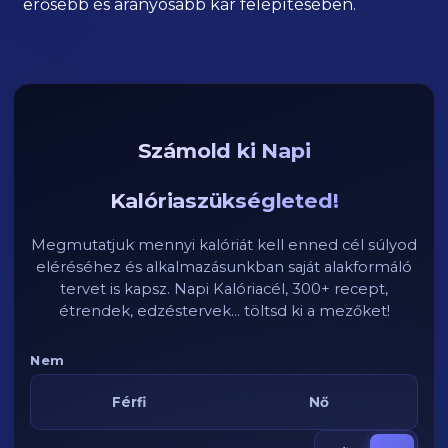
erősebb és arányosabb kar felépítésében.
Számold ki Napi
Kalóriaszükségleted!
Megmutatjuk mennyi kalóriát kell enned cél súlyod
eléréséhez és alkalmazásunkban saját alakformáló
tervet is kapsz. Napi Kalóriacél, 300+ recept,
étrendek, edzéstervek... töltsd ki a mezőket!
Nem
Férfi
Nő