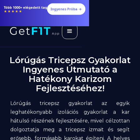
Több 1000+ elégedett tag
Ingyenes Próba →
★★★★★
Lórúgás Tricepsz Gyakorlat
Ingyenes Útmutató a
Hatékony Karizom
Fejlesztéséhez!
Lórúgás tricepsz gyakorlat az egyik
leghatékonyabb izolációs gyakorlat a kar
hátulsó részének fejlesztésére, mivel célzottan
dolgoztatja meg a tricepsz izmait és segít
erősebb, formásabb karokat építeni. A helyes