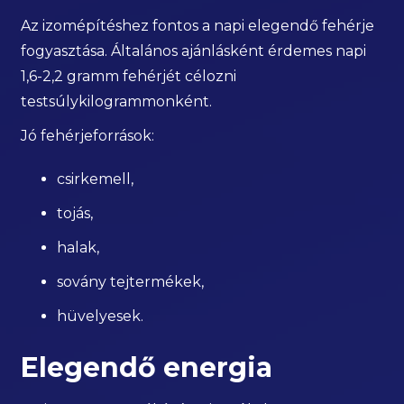
Az izomépítéshez fontos a napi elegendő fehérje
fogyasztása. Általános ajánlásként érdemes napi
1,6-2,2 gramm fehérjét célozni
testsúlykilogrammonként.
Jó fehérjeforrások:
csirkemell,
tojás,
halak,
sovány tejtermékek,
hüvelyesek.
Elegendő energia