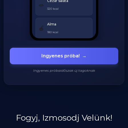
Cézár saláta
🥗
320 kcal
Alma
🍎
180 kcal
Grillezett csirke
🍗
Ingyenes próba!
→
420 kcal
Ingyenes próbaidőszak új tagoknak
920
/
2200
kcal
Fogyj, Izmosodj Velünk!