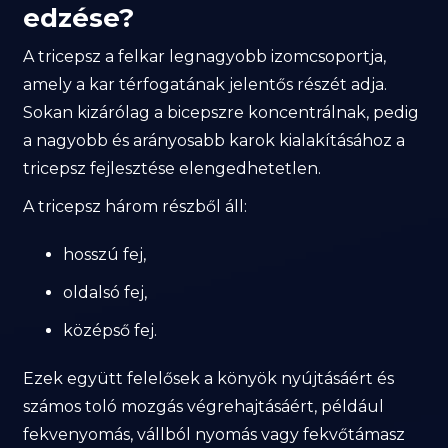
edzése?
A tricepsz a felkar legnagyobb izomcsoportja,
amely a kar térfogatának jelentős részét adja.
Sokan kizárólag a bicepszre koncentrálnak, pedig
a nagyobb és arányosabb karok kialakításához a
tricepsz fejlesztése elengedhetetlen.
A tricepsz három részből áll:
hosszú fej,
oldalsó fej,
középső fej.
Ezek együtt felelősek a könyök nyújtásáért és
számos toló mozgás végrehajtásáért, például
fekvenyomás, vállból nyomás vagy fekvőtámasz