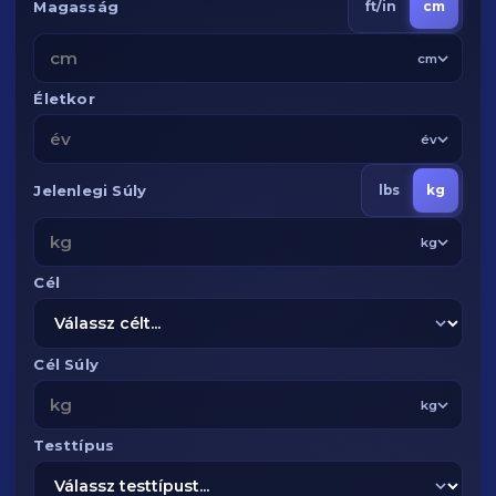
Magasság
ft/in
cm
cm
Életkor
év
Jelenlegi Súly
lbs
kg
kg
Cél
Cél Súly
kg
Testtípus