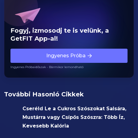
Fogyj, izmosodj te is velünk, a
GetFIT App-al!
Ingyenes Próba
Ingyenes Próbaidőszak - Bármikor lemondható
További Hasonló Cikkek
Cseréld Le a Cukros Szószokat Salsára,
Mustárra vagy Csípős Szószra: Több Íz,
Kevesebb Kalória