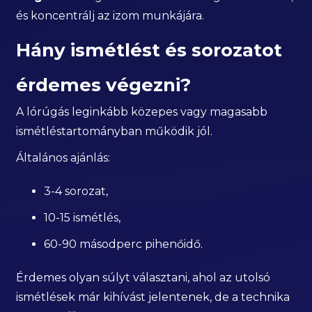
és koncentrálj az izom munkájára.
Hány ismétlést és sorozatot
érdemes végezni?
A lórúgás leginkább közepes vagy magasabb
ismétléstartományban működik jól.
Általános ajánlás:
3-4 sorozat,
10-15 ismétlés,
60-90 másodperc pihenőidő.
Érdemes olyan súlyt választani, ahol az utolsó
ismétlések már kihívást jelentenek, de a technika