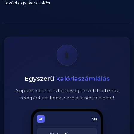
További gyakorlatok
📱
Egyszerű
kalóriaszámlálás
Appunk kalória és tápanyag tervet, több száz
receptet ad, hogy elérd a fitnesz célodat!
Ma