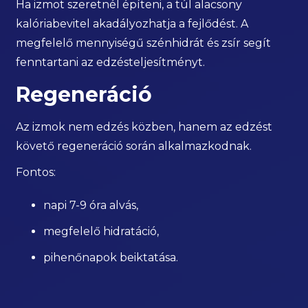
Ha izmot szeretnél építeni, a túl alacsony
kalóriabevitel akadályozhatja a fejlődést. A
megfelelő mennyiségű szénhidrát és zsír segít
fenntartani az edzésteljesítményt.
Regeneráció
Az izmok nem edzés közben, hanem az edzést
követő regeneráció során alkalmazkodnak.
Fontos:
napi 7-9 óra alvás,
megfelelő hidratáció,
pihenőnapok beiktatása.