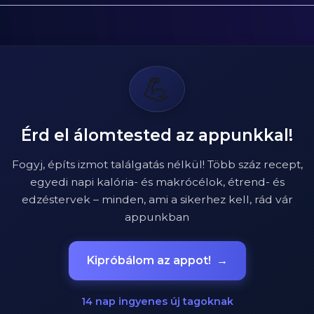
💪
Érd el álomtested az appunkkal!
Fogyj, építs izmot találgatás nélkül! Több száz recept,
egyedi napi kalória- és makrócélok, étrend- és
edzéstervek – minden, ami a sikerhez kell, rád vár
appunkban
Kipróbálom az appot!
→
14 nap ingyenes új tagoknak