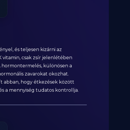
yel, és teljesen kizárni az
 vitamin, csak zsír jelenlétében
. A hormontermelés, különösen a
 hormonális zavarokat okozhat.
egít abban, hogy étkezések között
 és a mennyiség tudatos kontrollja.