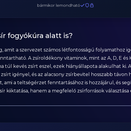
bármikor lemondható
ír fogyókúra alatt is?
 amit a szervezet számos létfontosságú folyamathoz igén
tartható. A zsíroldékony vitaminok, mint az A, D, E és K
a túl kevés zsírt eszel, ezek hiányállapota alakulhat ki
zsírt igényel, és az alacsony zsírbevitel hosszabb távon
st, ami a teltségérzet fenntartásához is hozzájárul, és s
sír kiiktatása, hanem a megfelelő zsírforrások választása