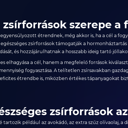
zsírforrások szerepe a
kiegyensúlyozott étrendnek, még akkor is, ha a cél a fog
egészséges zsírforrások támogatják a hormonháztartás 
dását, és hozzájárulhatnak a hosszabb ideig tartó jóllak
jes elhagyása a cél, hanem a megfelelő források kiválaszt
t mennyiség fogyasztása. A telítetlen zsírsavakban gazd
eficites étrendbe is, miközben értékes tápanyagokat biz
észséges zsírforrások a
 tartozik például az avokádó, az extra szűz olívaolaj, a di