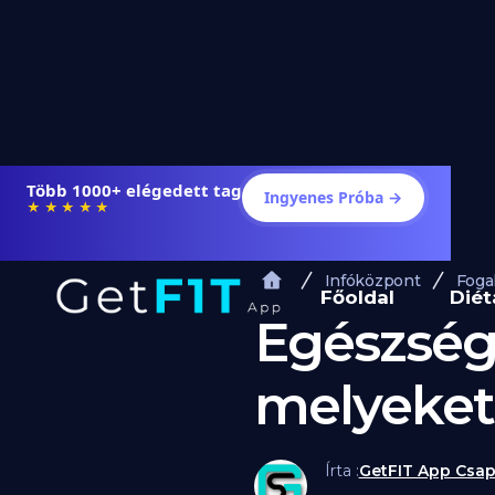
Több 1000+ elégedett tag
Ingyenes Próba →
★★★★★
Infóközpont
Foga
Főoldal
Diét
Egészsége
melyeket
Írta :
GetFIT App Csap