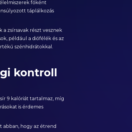
z élelmiszerek főként
ensúlyozott táplálkozás
 a zsírsavak részt vesznek
k, például a diófélék és az
értékű szénhidrátokkal.
gi kontroll
r 9 kalóriát tartalmaz, míg
rrásokat is érdemes
het abban, hogy az étrend