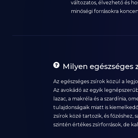
változatos, élvezhető és h
minőségi forrásokra koncent
Milyen egészséges z
Az egészséges zsírok közül a legj
Az avokádó az egyik legnépszerűbb, 
lazac, a makréla és a szardínia, 
tulajdonságaik miatt is kiemelkedő
zsírok közé tartozik, és főzéshez,
szintén értékes zsírforrások, de k