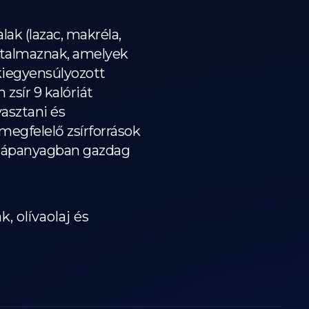
lak (lazac, makréla,
 tartalmaznak, amelyek
 kiegyensúlyozott
zsír 9 kalóriát
asztani és
 megfelelő zsírforrások
s tápanyagban gazdag
, olívaolaj és