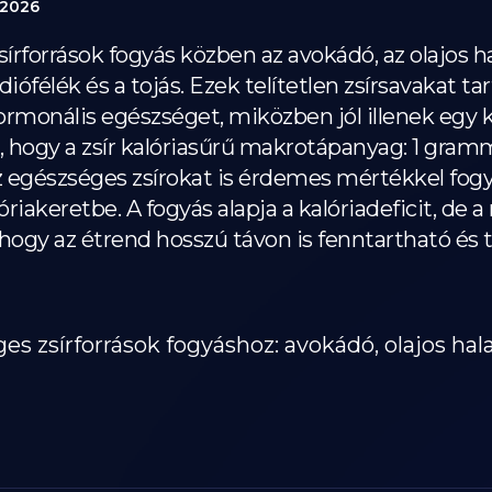
 2026
írforrások fogyás közben az avokádó, az olajos ha
 a diófélék és a tojás. Ezek telítetlen zsírsavakat
hormonális egészséget, miközben jól illenek egy
 hogy a zsír kalóriasűrű makrotápanyag: 1 gramm 
z egészséges zsírokat is érdemes mértékkel fogy
riakeretbe. A fogyás alapja a kalóriadeficit, de a
, hogy az étrend hosszú távon is fenntartható é
s zsírforrások fogyáshoz: avokádó, olajos halak