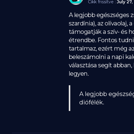
Cikk frissítve :
July 27,
A legjobb egészséges zs
szardínia), az olívaolaj,
támogatják a szív- és 
étrendbe. Fontos tudni,
tartalmaz, ezért még a
beleszámolni a napi kaló
választása segít abban
legyen.
A legjobb egészsége
diófélék.