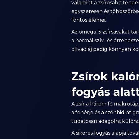
valamint a zsírosabb tenger
egyszeresen és többszöröse
fontos elemei.
Az omega-3 zsírsavakat tar
a normál szív- és érrendsz
olívaolaj pedig könnyen ko
Zsírok kaló
fogyás alat
A zsír a három fő makrotáp
a fehérje és a szénhidrát 
tudatosan adagolni, különös
A sikeres fogyás alapja tová