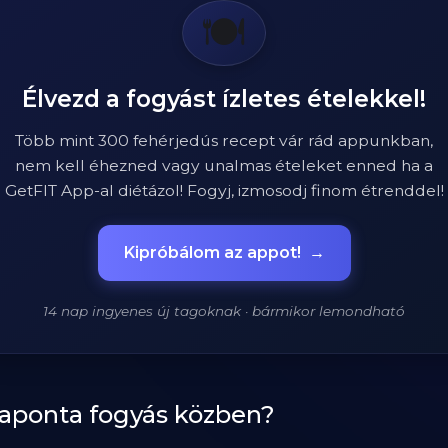
🍽️
Élvezd a fogyást ízletes ételekkel!
Több mint 300 fehérjedús recept vár rád appunkban,
nem kell éhezned vagy unalmas ételeket enned ha a
GetFIT App-al diétázol! Fogyj, izmosodj finom étrenddel!
Kipróbálom az appot!
→
14 nap ingyenes új tagoknak · bármikor lemondható
naponta fogyás közben?