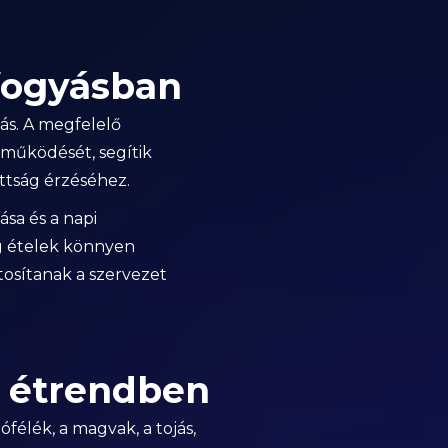
 fogyásban
yás. A megfelelő
működését, segítik
ottság érzéséhez.
ása és a napi
ag ételek könnyen
tosítanak a szervezet
z étrendben
ófélék, a magvak, a tojás,