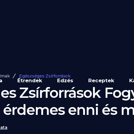
lmak
Egészséges Zsírforrások
a
Étrendek
Edzés
Receptek
K
s Zsírforrások Fogy
 érdemes enni és m
ata