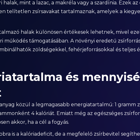
i halak, mint a lazac, a makréla vagy a szardínia. Ezek a
n telítetlen zsírsavakat tartalmaznak, amelyek a kiegy
talmazó halak különösen értékesek lehetnek, mivel ezek
eri működés támogatásában. A növényi eredetű zsírforráso
mbinálhatók zöldségekkel, fehérjeforrásokkal és teljes 
riatartalma és mennyisé
t
anyag közül a legmagasabb energiatartalmú: 1 gramm zsí
grammonként 4 kalóriát. Emiatt még az egészséges zsírfo
en akkor, ha a cél a fogyás.
bbra is a kalóriadeficit, de a megfelelő zsírbevitel segít