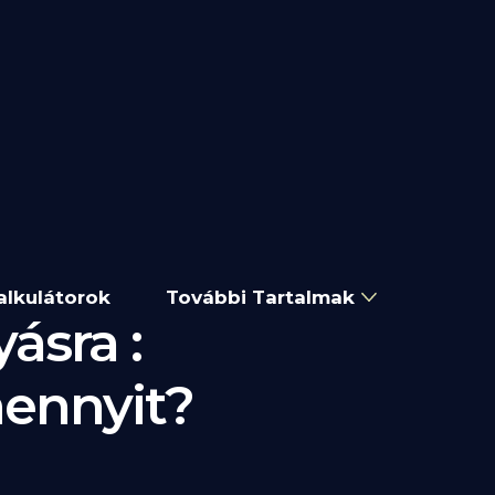
alkulátorok
További Tartalmak
ásra :
ennyit?