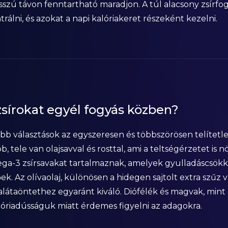
osszú távon fenntartható maradjon. A túl alacsony zsírfo
rálni, és azokat a napi kalóriakeret részeként kezelni.
sírokat egyél fogyás közben?
obb választások az egyszeresen és többszörösen telítetl
tele van olajsavval és rosttal, ami a teltségérzetet is növ
omega-3 zsírsavakat tartalmaznak, amelyek gyulladáscsök
ek. Az olívaolaj, különösen a hidegen sajtolt extra szűz 
 salátaöntethez egyaránt kiváló. Diófélék és magvak, mint
alóriadússáguk miatt érdemes figyelni az adagokra.