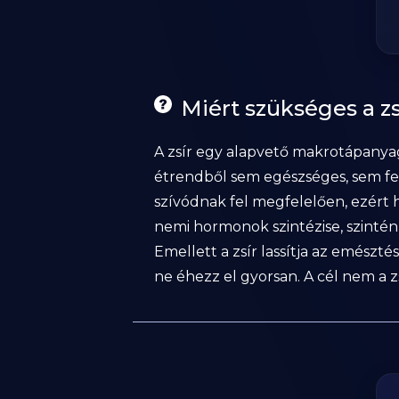
Miért szükséges a zs
A zsír egy alapvető makrotápanyag,
étrendből sem egészséges, sem fenn
szívódnak fel megfelelően, ezért h
nemi hormonok szintézise, szintén 
Emellett a zsír lassítja az emészté
ne éhezz el gyorsan. A cél nem a z