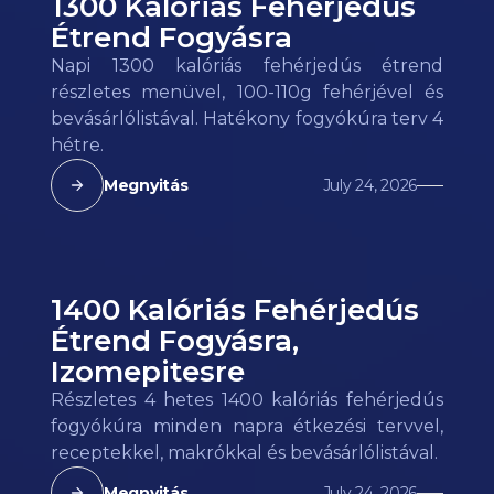
1300 Kalóriás Fehérjedús
Étrend Fogyásra
Napi 1300 kalóriás fehérjedús étrend
részletes menüvel, 100-110g fehérjével és
bevásárlólistával. Hatékony fogyókúra terv 4
hétre.
Megnyitás
July 24, 2026
1400 Kalóriás Fehérjedús
Étrend Fogyásra,
Izomepitesre
Részletes 4 hetes 1400 kalóriás fehérjedús
fogyókúra minden napra étkezési tervvel,
receptekkel, makrókkal és bevásárlólistával.
Megnyitás
July 24, 2026