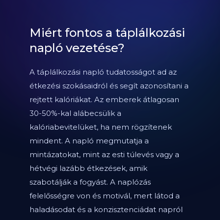
Miért fontos a táplálkozási
napló vezetése?
A táplálkozási napló tudatosságot ad az
étkezési szokásaidról és segít azonosítani a
rejtett kalóriákat. Az emberek átlagosan
30-50%-kal alábecsülik a
kalóriabevitelüket, ha nem rögzítenek
mindent. A napló megmutatja a
mintázatokat, mint az esti túlevés vagy a
hétvégi lazább étkezések, amik
szabotálják a fogyást. A naplózás
felelősségre von és motivál, mert látod a
haladásodat és a konzisztenciádat napról