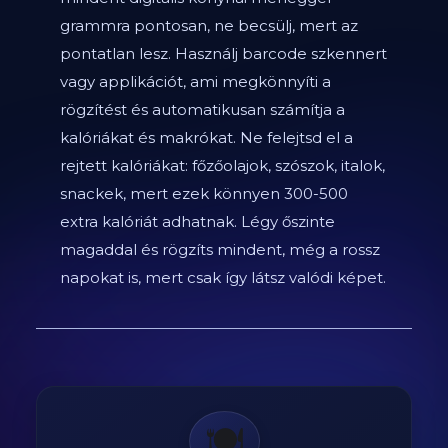
grammra pontosan, ne becsülj, mert az
pontatlan lesz. Használj barcode szkennert
vagy applikációt, ami megkönnyíti a
rögzítést és automatikusan számítja a
kalóriákat és makrókat. Ne felejtsd el a
rejtett kalóriákat: főzőolajok, szószok, italok,
snackek, mert ezek könnyen 300-500
extra kalóriát adhatnak. Légy őszinte
magaddal és rögzíts mindent, még a rossz
napokat is, mert csak így látsz valódi képet.
🍽️