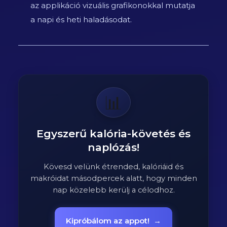
az applikáció vizuális grafikonokkal mutatja
a napi és heti haladásodat.
📊
Egyszerű kalória-követés és
naplózás!
Kövesd velünk étrended, kalóriáid és
makróidat másodpercek alatt, hogy minden
nap közelebb kerülj a célodhoz.
Kipróbálom az appot!
→