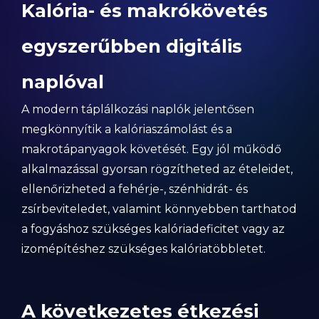
Kalória- és makrókövetés
egyszerűbben digitális
naplóval
A modern táplálkozási naplók jelentősen
megkönnyítik a kalóriaszámolást és a
makrotápanyagok követését. Egy jól működő
alkalmazással gyorsan rögzítheted az ételeidet,
ellenőrizheted a fehérje-, szénhidrát- és
zsírbeviteledet, valamint könnyebben tarthatod
a fogyáshoz szükséges kalóriadeficitet vagy az
izomépítéshez szükséges kalóriatöbbletet.
A következetes étkezési