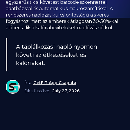
egyszerűsítik a követést barcode szkennerrel,
adatbázissal és automatikus makrószámítással. A
rendszeres naplózás kulcsfontosságú a sikeres
fogyáshoz, mert az emberek átlagosan 30-50%-kal
alábecsülik a kalóriabevitelüket naplózás nélkül.
A táplálkozási napló nyomon
követi az étkezéseket és
kalóriákat.
Írta :
GetFIT App Csapata
Cikk frissítve :
July 27, 2026