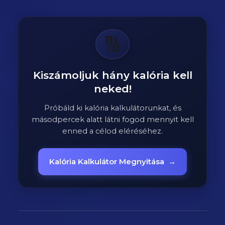
🔢
Kiszámoljuk hány kalória kell
neked!
Próbáld ki kalória kalkulátorunkat, és
másodpercek alatt látni fogod mennyit kell
enned a célod eléréséhez.
Kalória Kalkulátor Megnyitása
→