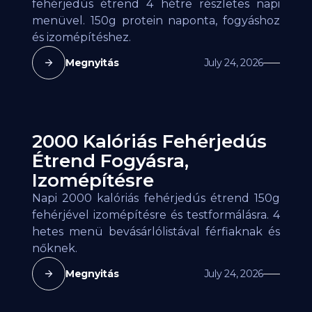
fehérjedús étrend 4 hétre részletes napi
menüvel. 150g protein naponta, fogyáshoz
és izomépítéshez.
Megnyitás
July 24, 2026
2000 Kalóriás Fehérjedús
Étrend Fogyásra,
Izomépítésre
Napi 2000 kalóriás fehérjedús étrend 150g
fehérjével izomépítésre és testformálásra. 4
hetes menü bevásárlólistával férfiaknak és
nőknek.
Megnyitás
July 24, 2026