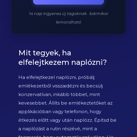
14 nap ingyenes új tagoknak · bármikor
lemondható
Mit tegyek, ha
elfelejtkezem naplózni?
Ha elfelejtkezel naplózni, próbálj
emlékezetből visszaidézni és becsülj
konzervatívan, inkább többet, mint
kevesebbet. Állíts be emlékeztetőket az
applikációban vagy telefonon, hogy
étkezés előtt vagy után naplózz. Építsd be
a naplózást a rutin részévé, mint a