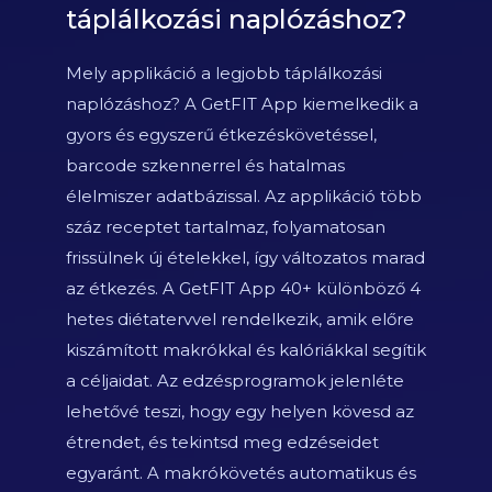
táplálkozási naplózáshoz?
Mely applikáció a legjobb táplálkozási
naplózáshoz? A GetFIT App kiemelkedik a
gyors és egyszerű étkezéskövetéssel,
barcode szkennerrel és hatalmas
élelmiszer adatbázissal. Az applikáció több
száz receptet tartalmaz, folyamatosan
frissülnek új ételekkel, így változatos marad
az étkezés. A GetFIT App 40+ különböző 4
hetes diétatervvel rendelkezik, amik előre
kiszámított makrókkal és kalóriákkal segítik
a céljaidat. Az edzésprogramok jelenléte
lehetővé teszi, hogy egy helyen kövesd az
étrendet, és tekintsd meg edzéseidet
egyaránt. A makrókövetés automatikus és