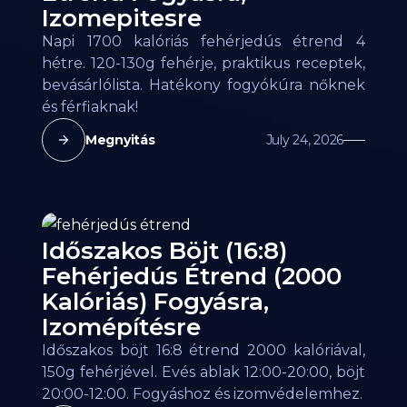
Izomepitesre
Napi 1700 kalóriás fehérjedús étrend 4
hétre. 120-130g fehérje, praktikus receptek,
bevásárlólista. Hatékony fogyókúra nőknek
és férfiaknak!
Megnyitás
July 24, 2026
Időszakos Böjt (16:8)
Fehérjedús Étrend (2000
Kalóriás) Fogyásra,
Izomépítésre
Időszakos böjt 16:8 étrend 2000 kalóriával,
150g fehérjével. Evés ablak 12:00-20:00, böjt
20:00-12:00. Fogyáshoz és izomvédelemhez.