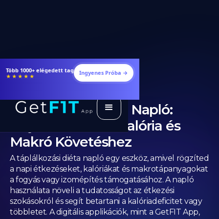
Több 1000+ elégedett tag
Ingyenes Próba →
★★★★★
Táplálkozási Diéta Napló:
Teljes Útmutató Kalória és
Makró Követéshez
A táplálkozási diéta napló egy eszköz, amivel rögzíted
a napi étkezéseket, kalóriákat és makrotápanyagokat
a fogyás vagy izomépítés támogatásához. A napló
használata növeli a tudatosságot az étkezési
szokásokról és segít betartani a kalóriadeficitet vagy
többletet. A digitális applikációk, mint a GetFIT App,