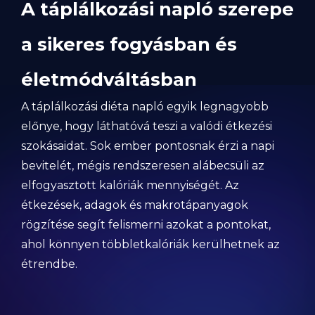
A táplálkozási napló szerepe
a sikeres fogyásban és
életmódváltásban
A táplálkozási diéta napló egyik legnagyobb
előnye, hogy láthatóvá teszi a valódi étkezési
szokásaidat. Sok ember pontosnak érzi a napi
bevitelét, mégis rendszeresen alábecsüli az
elfogyasztott kalóriák mennyiségét. Az
étkezések, adagok és makrotápanyagok
rögzítése segít felismerni azokat a pontokat,
ahol könnyen többletkalóriák kerülhetnek az
étrendbe.