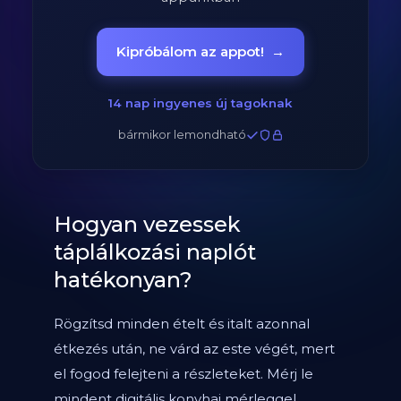
Kipróbálom az appot!
→
14 nap ingyenes új tagoknak
bármikor lemondható
Hogyan vezessek
táplálkozási naplót
hatékonyan?
Rögzítsd minden ételt és italt azonnal
étkezés után, ne várd az este végét, mert
el fogod felejteni a részleteket. Mérj le
mindent digitális konyhai mérleggel