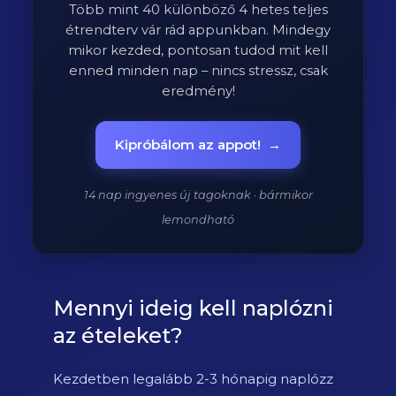
Több mint 40 különböző 4 hetes teljes
étrendterv vár rád appunkban. Mindegy
mikor kezded, pontosan tudod mit kell
enned minden nap – nincs stressz, csak
eredmény!
Kipróbálom az appot!
→
14 nap ingyenes új tagoknak · bármikor
lemondható
Mennyi ideig kell naplózni
az ételeket?
Kezdetben legalább 2-3 hónapig naplózz