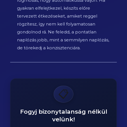
fogmosás, hogy automatikussá váljon. Ha
gyakran elfelejtkezel, készíts előre
tervezett étkezéseket, amiket reggel
rögzítesz, így nem kell folyamatosan
gondolnod rá. Ne feledd, a pontatlan
naplózás jobb, mint a semmilyen naplózás,
de törekedj a konzisztenciára.
📋
Fogyj bizonytalanság nélkül
velünk!