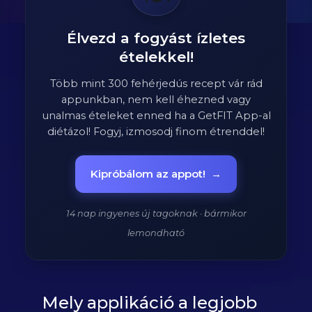
Élvezd a fogyást ízletes
ételekkel!
Több mint 300 fehérjedús recept vár rád
appunkban, nem kell éhezned vagy
unalmas ételeket enned ha a GetFIT App-al
diétázol! Fogyj, izmosodj finom étrenddel!
Kipróbálom az appot!
→
14 nap ingyenes új tagoknak · bármikor
lemondható
Mely applikáció a legjobb