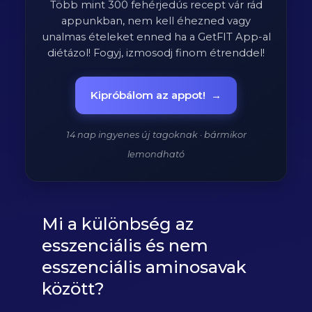
Több mint 300 fehérjedús recept vár rád
appunkban, nem kell éhezned vagy
unalmas ételeket enned ha a GetFIT App-al
diétázol! Fogyj, izmosodj finom étrenddel!
Kipróbálom az appot!
→
14 nap ingyenes új tagoknak · bármikor
lemondható
Mi a különbség az
esszenciális és nem
esszenciális aminosavak
között?