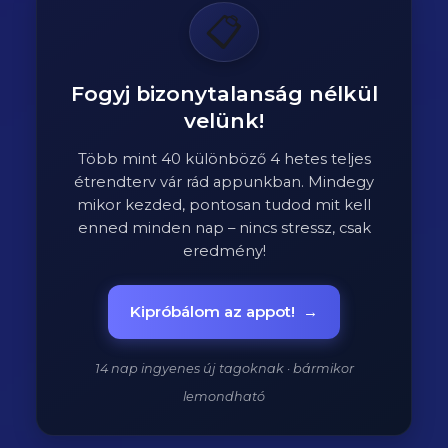
📋
Fogyj bizonytalanság nélkül
velünk!
Több mint 40 különböző 4 hetes teljes
étrendterv vár rád appunkban. Mindegy
mikor kezded, pontosan tudod mit kell
enned minden nap – nincs stressz, csak
eredmény!
Kipróbálom az appot!
→
14 nap ingyenes új tagoknak · bármikor
lemondható