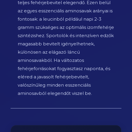
teljes fehérjebevitel elegendő. Ezen belül
az egyes esszenciális aminosavak arányai is
fontosak: a leucinból például napi 2-3
gramm szükséges az optimális izomfehérje
szintézishez. Sportolók és intenzíven edzők
magasabb bevitelt igényelhetnek,
különösen az elágazó láncú
aminosavakból. Ha változatos
fehérjeforrásokat fogyasztasz naponta, és
eléred a javasolt fehérjebevitelt,
valószínűleg minden esszenciális
aminosavból elegendőt viszel be.