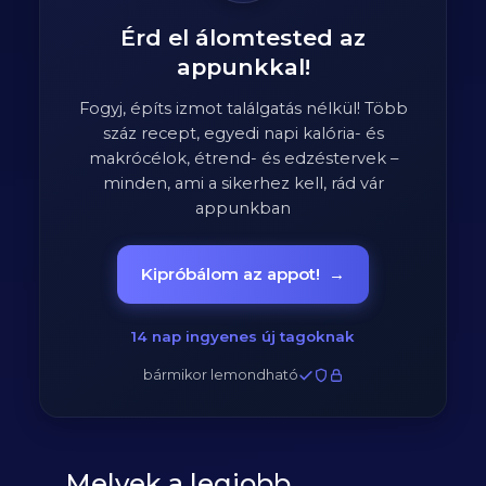
Érd el álomtested az
appunkkal!
Fogyj, építs izmot találgatás nélkül! Több
száz recept, egyedi napi kalória- és
makrócélok, étrend- és edzéstervek –
minden, ami a sikerhez kell, rád vár
appunkban
Kipróbálom az appot!
→
14 nap ingyenes új tagoknak
bármikor lemondható
Melyek a legjobb