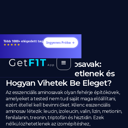
Több 1000+ elégedett tag
Ingyenes Próba →
★★★★★
Esszenciális Aminosavak:
Miért Nélkülözhetetlenek és
Hogyan Vihetek Be Eleget?
Az esszenciális aminosavak olyan fehérje építőkövek,
amelyeket a tested nem tud saját maga előállítani,
ezért étellel kell bevinni őket. Kilenc esszenciális
aminosav létezik: leucin, izoleucin, valin, lizin, metionin,
fenilalanin, treonin, triptofán és hisztidin. Ezek
nélkülözhetetlenek az izomépítéshez,