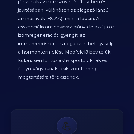
játszanak az izomszövet építésében és
javításában, különösen az elágazó láncú
aminosavak (BCAA), mint a leucin. Az
esszenciális aminosavak hiánya lelassítja az
izomregenerációt, gyengíti az
immunrendszert és negatívan befolyásolja
a hormontermelést. Megfelelő bevitelük
különösen fontos aktív sportolóknak és
fogyni vágyóknak, akik izomtömeg
megtartására törekszenek.
💪