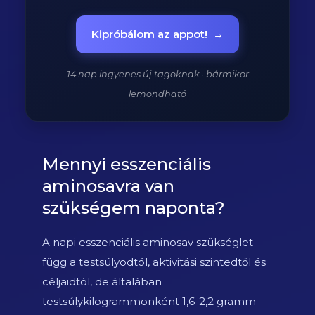
Kipróbálom az appot!
→
14 nap ingyenes új tagoknak · bármikor
lemondható
Mennyi esszenciális
aminosavra van
szükségem naponta?
A napi esszenciális aminosav szükséglet
függ a testsúlyodtól, aktivitási szintedtől és
céljaidtól, de általában
testsúlykilogrammonként 1,6-2,2 gramm