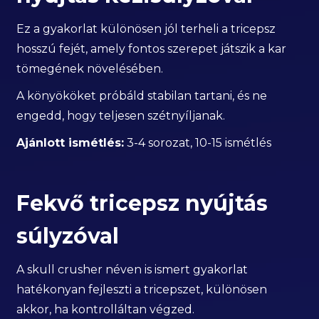
Ez a gyakorlat különösen jól terheli a tricepsz
hosszú fejét, amely fontos szerepet játszik a kar
tömegének növelésében.
A könyököket próbáld stabilan tartani, és ne
engedd, hogy teljesen szétnyíljanak.
Ajánlott ismétlés:
3-4 sorozat, 10-15 ismétlés
Fekvő tricepsz nyújtás
súlyzóval
A skull crusher néven is ismert gyakorlat
hatékonyan fejleszti a tricepszet, különösen
akkor, ha kontrolláltan végzed.