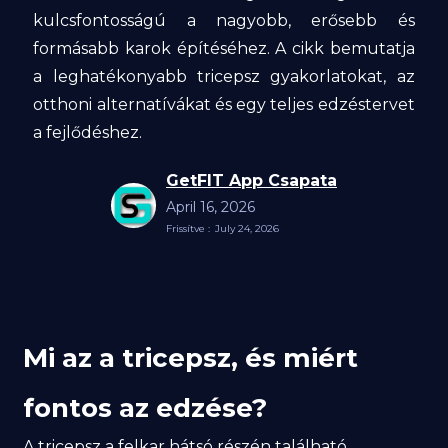
kulcsfontosságú a nagyobb, erősebb és
formásabb karok építéséhez. A cikk bemutatja
a leghatékonyabb tricepsz gyakorlatokat, az
otthoni alternatívákat és egy teljes edzéstervet
a fejlődéshez.
GetFIT App Csapata
April 16, 2026
Frissítve :
July 24, 2026
Mi az a tricepsz, és miért
fontos az edzése?
A tricepsz a felkar hátsó részén található