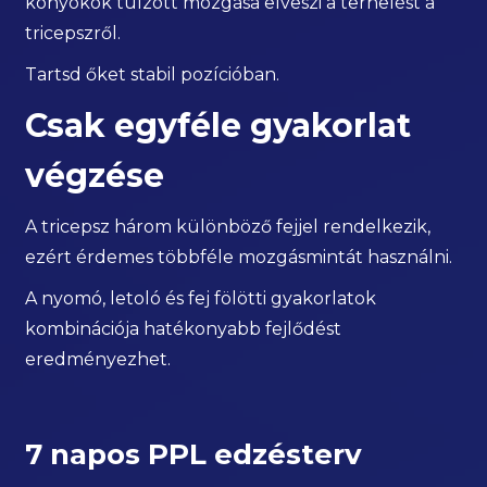
könyökök túlzott mozgása elveszi a terhelést a
tricepszről.
Tartsd őket stabil pozícióban.
Csak egyféle gyakorlat
végzése
A tricepsz három különböző fejjel rendelkezik,
ezért érdemes többféle mozgásmintát használni.
A nyomó, letoló és fej fölötti gyakorlatok
kombinációja hatékonyabb fejlődést
eredményezhet.
7 napos PPL edzésterv