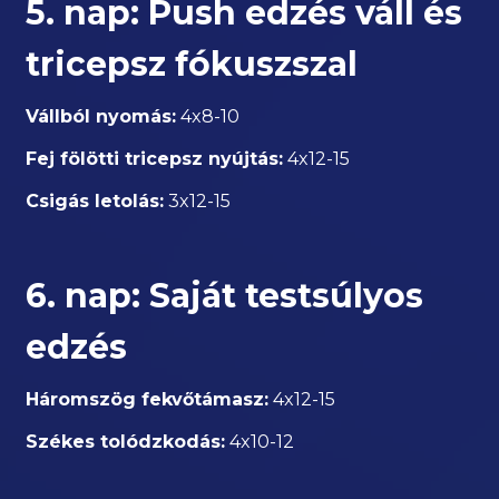
5. nap: Push edzés váll és
tricepsz fókuszszal
Vállból nyomás:
4x8-10
Fej fölötti tricepsz nyújtás:
4x12-15
Csigás letolás:
3x12-15
6. nap: Saját testsúlyos
edzés
Háromszög fekvőtámasz:
4x12-15
Székes tolódzkodás:
4x10-12