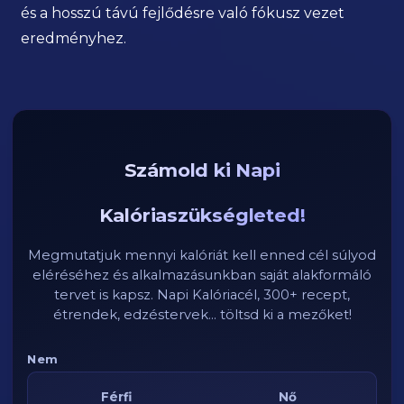
és a hosszú távú fejlődésre való fókusz vezet
eredményhez.
Számold ki Napi
Kalóriaszükségleted!
Megmutatjuk mennyi kalóriát kell enned cél súlyod
eléréséhez és alkalmazásunkban saját alakformáló
tervet is kapsz. Napi Kalóriacél, 300+ recept,
étrendek, edzéstervek... töltsd ki a mezőket!
Nem
Férfi
Nő