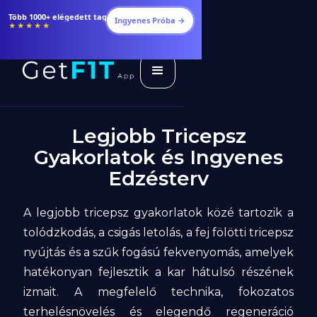
Több 1000+ elégedett tag
Ingyenes Próba →
★★★★★
Legjobb Tricepsz
Gyakorlatok és Ingyenes
Edzésterv
A legjobb tricepsz gyakorlatok közé tartozik a
tolódzkodás, a csigás letolás, a fej fölötti tricepsz
nyújtás és a szűk fogású fekvenyomás, amelyek
hatékonyan fejlesztik a kar hátulsó részének
izmait. A megfelelő technika, fokozatos
terhelésnövelés és elegendő regeneráció