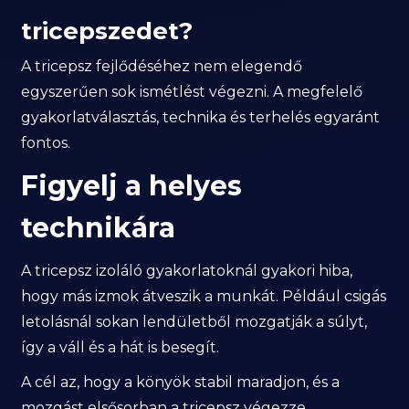
tricepszedet?
A tricepsz fejlődéséhez nem elegendő
egyszerűen sok ismétlést végezni. A megfelelő
gyakorlatválasztás, technika és terhelés egyaránt
fontos.
Figyelj a helyes
technikára
A tricepsz izoláló gyakorlatoknál gyakori hiba,
hogy más izmok átveszik a munkát. Például csigás
letolásnál sokan lendületből mozgatják a súlyt,
így a váll és a hát is besegít.
A cél az, hogy a könyök stabil maradjon, és a
mozgást elsősorban a tricepsz végezze.