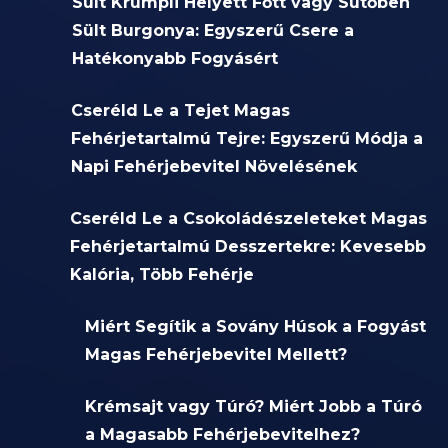
Sült Krumpli Helyett Főtt vagy Sütőben
Sült Burgonya: Egyszerű Csere a
Hatékonyabb Fogyásért
Cseréld Le a Tejet Magas
Fehérjetartalmú Tejre: Egyszerű Módja a
Napi Fehérjebevitel Növelésének
Cseréld Le a Csokoládészeleteket Magas
Fehérjetartalmú Desszertekre: Kevesebb
Kalória, Több Fehérje
Miért Segítik a Sovány Húsok a Fogyást
Magas Fehérjebevitel Mellett?
Krémsajt vagy Túró? Miért Jobb a Túró
a Magasabb Fehérjebevitelhez?