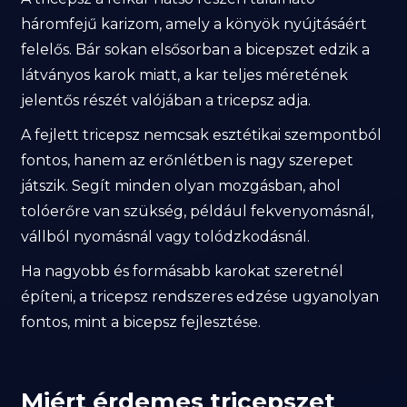
háromfejű karizom, amely a könyök nyújtásáért
felelős. Bár sokan elsősorban a bicepszet edzik a
látványos karok miatt, a kar teljes méretének
jelentős részét valójában a tricepsz adja.
A fejlett tricepsz nemcsak esztétikai szempontból
fontos, hanem az erőnlétben is nagy szerepet
játszik. Segít minden olyan mozgásban, ahol
tolóerőre van szükség, például fekvenyomásnál,
vállból nyomásnál vagy tolódzkodásnál.
Ha nagyobb és formásabb karokat szeretnél
építeni, a tricepsz rendszeres edzése ugyanolyan
fontos, mint a bicepsz fejlesztése.
Miért érdemes tricepszet