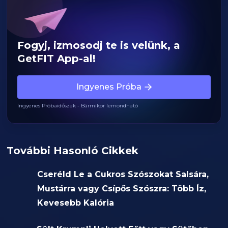
Fogyj, izmosodj te is velünk, a
GetFIT App-al!
Ingyenes Próba
Ingyenes Próbaidőszak - Bármikor lemondható
További Hasonló Cikkek
Cseréld Le a Cukros Szószokat Salsára,
Mustárra vagy Csípős Szószra: Több Íz,
Kevesebb Kalória