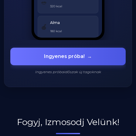
🥗
320 kcal
Alma
🍎
180 kcal
Grillezett csirke
🍗
Ingyenes próba!
→
420 kcal
Ingyenes próbaidőszak új tagoknak
920
/
2200
kcal
Fogyj, Izmosodj Velünk!