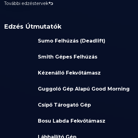
További edzéstervek
Edzés Útmutatók
Sumo Felhúzás (Deadlift)
Smith Gépes Felhúzás
Kézenálló Fekvőtámasz
Guggoló Gép Alapú Good Morning
Csípő Tárogató Gép
Bosu Labda Fekvőtámasz
Lábhajlító Gép