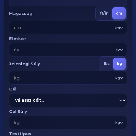
Magasság
ft/in
cm
cm
Életkor
év
Jelenlegi Súly
lbs
kg
kg
Cél
Cél Súly
kg
Testtípus