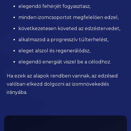
elegendő fehérjét fogyasztasz,
minden izomcsoportot megfelelően edzel,
következetesen követed az edzéstervedet,
alkalmazod a progresszív túlterhelést,
eleget alszol és regenerálódsz,
elegendő energiát viszel be a célodhoz.
Ha ezek az alapok rendben vannak, az edzésed
valóban elkezd dolgozni az izomnövekedés
irányába.