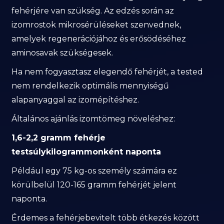
fehérjére van szükség. Az edzés során az
izomrostok mikrosérüléseket szenvednek,
amelyek regenerációjához és erősödéséhez
aminosavak szükségesek.
Ha nem fogyasztasz elegendő fehérjét, a tested
nem rendelkezik optimális mennyiségű
alapanyaggal az izomépítéshez.
Általános ajánlás izomtömeg növeléshez:
1,6-2,2 gramm fehérje
testsúlykilogrammonként naponta
Például egy 75 kg-os személy számára ez
körülbelül 120-165 gramm fehérjét jelent
naponta.
Érdemes a fehérjebevitelt több étkezés között