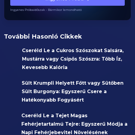
Ingyenes Próbaidőszak - Bármikor lemondható
További Hasonló Cikkek
Cseréld Le a Cukros Szószokat Salsára,
Mustárra vagy Csípős Szószra: Több Íz,
Kevesebb Kalória
Sült Krumpli Helyett Főtt vagy Sütőben
Sült Burgonya: Egyszerű Csere a
Hatékonyabb Fogyásért
Cseréld Le a Tejet Magas
Fehérjetartalmú Tejre: Egyszerű Módja a
Napi Fehérjebevitel Növelésének