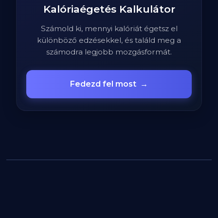
Kalóriaégetés Kalkulátor
Számold ki, mennyi kalóriát égetsz el
különböző edzésekkel, és találd meg a
számodra legjobb mozgásformát.
Fedezd fel most
→