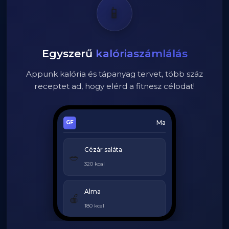
📱
Egyszerű
kalóriaszámlálás
Appunk kalória és tápanyag tervet, több száz
receptet ad, hogy elérd a fitnesz célodat!
Ma
Cézár saláta
🥗
320 kcal
Alma
🍎
180 kcal