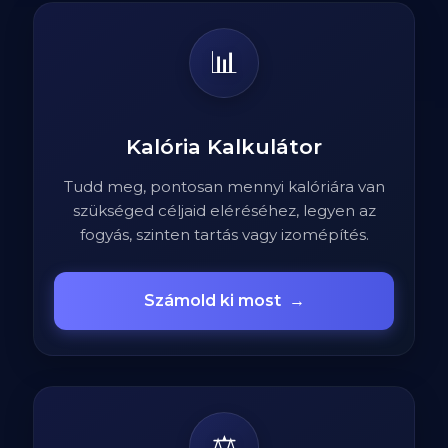
📊
Kalória Kalkulátor
Tudd meg, pontosan mennyi kalóriára van
szükséged céljaid eléréséhez, legyen az
fogyás, szinten tartás vagy izomépítés.
Számold ki most
→
⚖️