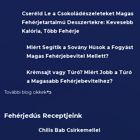
Cseréld Le a Csokoládészeleteket Magas
Fehérjetartalmú Desszertekre: Kevesebb
Kalória, Több Fehérje
Miért Segítik a Sovány Húsok a Fogyást
Magas Fehérjebevitel Mellett?
Krémsajt vagy Túró? Miért Jobb a Túró
a Magasabb Fehérjebevitelhez?
További blog cikkek
Fehérjedús Receptjeink
Chilis Bab Csirkemellel