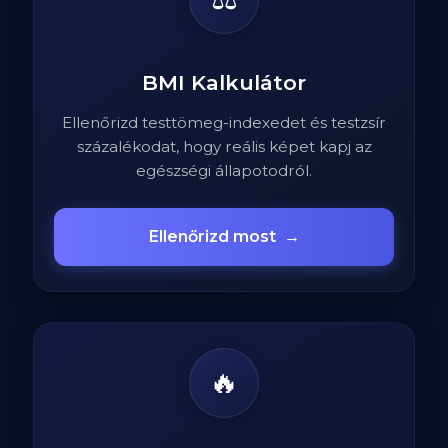
BMI Kalkulátor
Ellenőrizd testtömeg-indexedet és testzsír
százalékodat, hogy reális képet kapj az
egészségi állapotodról.
Ellenőrizd most
→
🔥