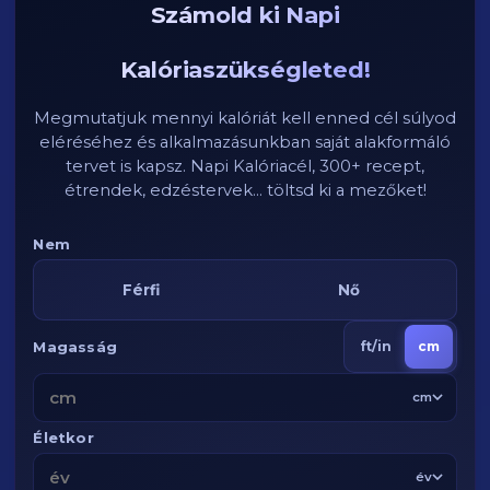
Számold ki Napi
Kalóriaszükségleted!
Megmutatjuk mennyi kalóriát kell enned cél súlyod
eléréséhez és alkalmazásunkban saját alakformáló
tervet is kapsz. Napi Kalóriacél, 300+ recept,
étrendek, edzéstervek... töltsd ki a mezőket!
Nem
Férfi
Nő
Magasság
ft/in
cm
cm
Életkor
év