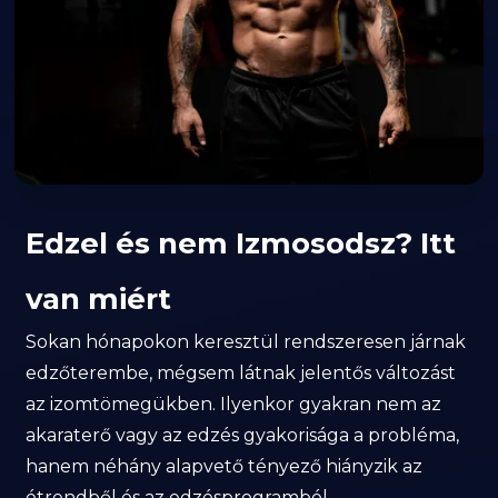
Edzel és nem Izmosodsz? Itt
van miért
Sokan hónapokon keresztül rendszeresen járnak
edzőterembe, mégsem látnak jelentős változást
az izomtömegükben. Ilyenkor gyakran nem az
akaraterő vagy az edzés gyakorisága a probléma,
hanem néhány alapvető tényező hiányzik az
étrendből és az edzésprogramból.