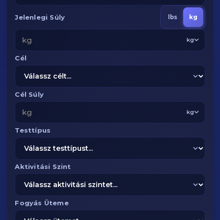
Jelenlegi Súly
lbs
kg
kg
Cél
Cél Súly
kg
Testtípus
Aktivitási Szint
Fogyás Üteme