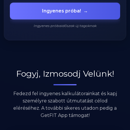
Grillezett csirke
🍗
Ingyenes próba!
→
420 kcal
Ingyenes próbaidőszak új tagoknak
920
/
2200
kcal
Fogyj, Izmosodj Velünk!
Fedezd fel ingyenes kalkulátorainkat és kapj
személyre szabott útmutatást célod
eléréséhez. A további sikeres utadon pedig a
GetFIT App támogat!