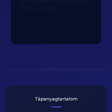
zöldségsalátával kiegészítve teljes
értékű ételt kapunk.
Tápanyagtartalom