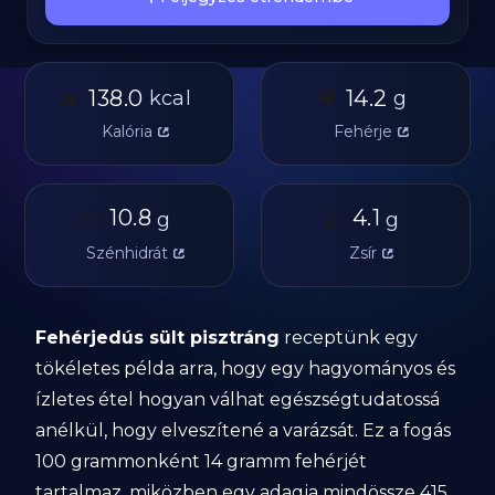
🔥
🥩
138.0
14.2
kcal
g
Kalória
Fehérje
🥔
10.8
🫒
4.1
g
g
Szénhidrát
Zsír
Fehérjedús sült pisztráng
receptünk egy
tökéletes példa arra, hogy egy hagyományos és
ízletes étel hogyan válhat egészségtudatossá
anélkül, hogy elveszítené a varázsát. Ez a fogás
100 grammonként 14 gramm fehérjét
tartalmaz, miközben egy adagja mindössze 415