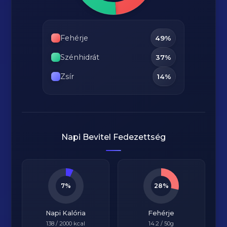
Fehérje
49%
Szénhidrát
37%
Zsír
14%
Napi Bevitel Fedezettség
7%
28%
Napi Kalória
Fehérje
138
/
2000
kcal
14.2
/ 50g