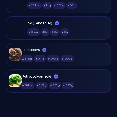
29
kcal
1.1
g
9.32
g
0.3
g
🔥
🥩
🥔
🫒
Só (Tengeri só)
0
kcal
0
g
0
g
0
g
🔥
🥩
🥔
🫒
Feketebors
3
kcal
0.11
g
0.64
g
0.06
g
🔥
🥩
🥔
🫒
Petrezselyemzöld
36
kcal
2.97
g
6.33
g
0.79
g
🔥
🥩
🥔
🫒