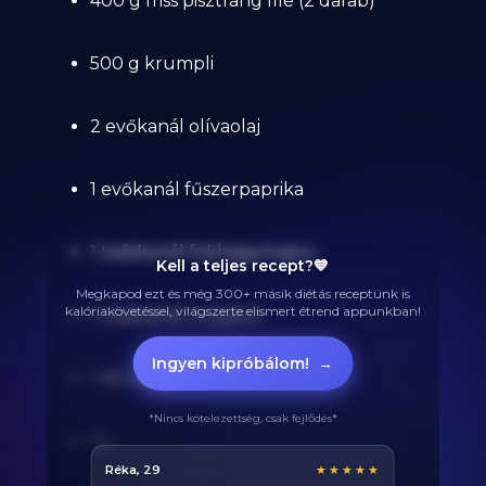
400 g friss pisztráng filé (2 darab)
500 g krumpli
2 evőkanál olívaolaj
1 evőkanál fűszerpaprika
1 teáskanál fokhagymapor
Kell a teljes recept?💙
Megkapod ezt és még 300+ másik diétás receptünk is
kalóriakövetéssel, világszerte elismert étrend appunkban!
1 teáskanál oregánó
Ingyen kipróbálom!
→
1 db citrom
*Nincs kötelezettség, csak fejlődés*
Só
Balázs, 38
★★★★★