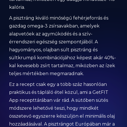
kalória.
A pisztráng kiváló minőségű fehérjeforrás és
gazdag omega-3 zsírsavakban, amelyek
alapvetőek az agyműködés és a szív-
érrendszeri egészség szempontjából. A
hagyományos, olajban sült pisztráng és
sültkrumpli kombinációjához képest akár 40%-
kal kevesebb zsírt tartalmaz, miközben az ízek
teljes mértékben megmaradnak.
Ez a recept csak egy a több száz hasonlóan
praktikus és tápláló étel közül, ami a GetFIT
App recepttárában vár rád. A sütőben sütés
módszere lehetővé teszi, hogy mindkét
összetevő egyszerre készüljön el minimális olaj
hozzáadásával. A pisztrángot Európában már a