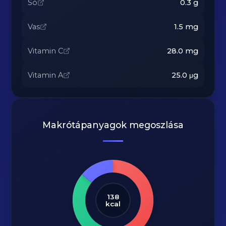
Só
0.3
g
Vas
1.5
mg
Vitamin C
28.0
mg
Vitamin A
25.0
μg
Makrótápanyagok megoszlása
138
kcal