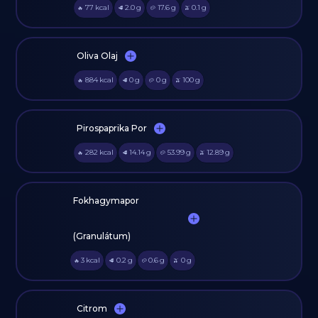
77
kcal
2.0
g
17.6
g
0.1
g
🔥
🥩
🥔
🫒
Oliva Olaj
884
kcal
0
g
0
g
100
g
🔥
🥩
🥔
🫒
Pirospaprika Por
282
kcal
14.14
g
53.99
g
12.89
g
🔥
🥩
🥔
🫒
Fokhagymapor
(Granulátum)
3
kcal
0.2
g
0.6
g
0
g
🔥
🥩
🥔
🫒
Citrom