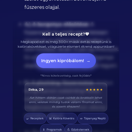
fűszeres olajjal.
4.) A burgonya elősütése:
A
fűszerezett krumplit egyenletesen
Kell a teljes recept?💙
elosztjuk az előkészített tepsiben. A
Megkapod ezt és még 300+ másik diétás receptünk is
kalóriakövetéssel, világszerte elismert étrend appunkban!
sütő középső rácsán 15 percig elősütjük.
Ez a lépés biztosítja, hogy a burgonya
Ingyen kipróbálom!
→
alaposan megsüljön és ropogós legyen.
*Nincs kötelezettség, csak fejlődés*
5.) A pisztráng fűszerezése:
Amíg a
Balázs, 38
★★★★★
burgonya sül, a pisztráng filéket
Végre tudom pontosan mennyi fehérjét eszem
mindkét oldalán megsózzuk és
naponta. A kaloriaszámláló sokat segít, előtte
össze-vissza zabáltam...
megborsozzuk. A citromot vékony
karikákra vágjuk.
🍳
📊
🥗
Receptek
Kalória Követés
Tápanyag Napló
📱
💪
Programok
Edzéstervek