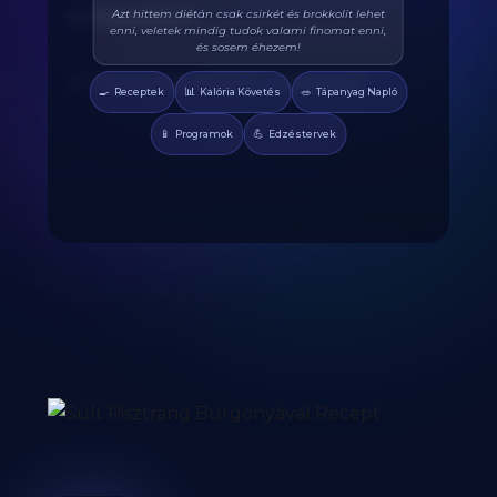
Végre tudom pontosan mennyi fehérjét eszem
Feketebors
naponta. A kaloriaszámláló sokat segít, előtte
össze-vissza zabáltam...
Friss petrezselyem a tálaláshoz
🍳
📊
🥗
Receptek
Kalória Követés
Tápanyag Napló
📱
💪
Programok
Edzéstervek