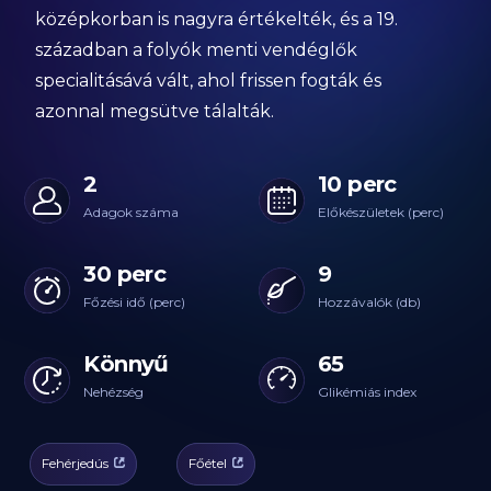
középkorban is nagyra értékelték, és a 19.
században a folyók menti vendéglők
specialitásává vált, ahol frissen fogták és
azonnal megsütve tálalták.
2
10 perc
Adagok száma
Előkészületek (perc)
30 perc
9
Főzési idő (perc)
Hozzávalók (db)
Könnyű
65
Nehézség
Glikémiás index
Fehérjedús
Főétel