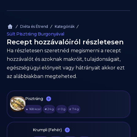
Diéta és Étrend
Kategóriák
Sült Pisztráng Burgonyával
Recept hozzávalóiról részletesen
Ha részletesen szeretnéd megismerni a recept
hozzávalót és azoknak makróit, tulajdonságait,
egészségügyi előnyeit vagy hátrányait akkor ezt
az alábbiakban megteheted.
Pisztráng
168
kcal
24
g
0
g
7.4
g
🔥
🥩
🥔
🫒
Krumpli (Fehér)