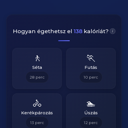
Hogyan égethetsz el
138
kalóriát?
i
🚶
🏃
Séta
Futás
28
perc
10
perc
🚴
🏊
Kerékpározás
Úszás
13
perc
12
perc