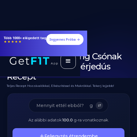
Étrendek, receptek és edzéstervek
Ingyenes Próba →
★★★★★
Diétás Sült Pisztráng Csónak
Burgonyával - Fehérjedús
Recept
Teljes Recept Hozzávalókkal, Elkészítéssel és Makrókkal. Tekerj lejjebb!
g
⇄
Az alábbi adatok
100.0
g
-ra vonatkoznak.
Feljegyzés étrendembe