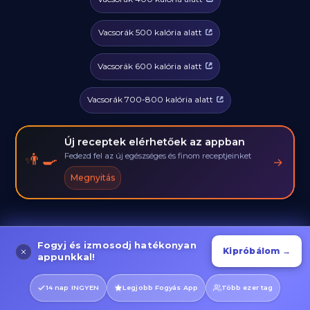
Vacsorák 500 kalória alatt
Vacsorák 600 kalória alatt
Vacsorák 700-800 kalória alatt
Új receptek elérhetőek az appban
Fedezd fel az új egészséges és finom receptjeinket
👨‍🍳
→
Megnyitás
Fogyj és izmosodj hatékonyan
Kipróbálom →
appunkkal!
14 nap INGYEN
Legjobb Fogyás App
Több ezer tag