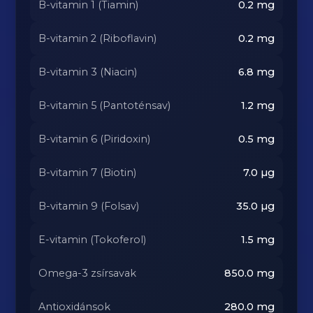
B-vitamin 1 (Tiamin)
0.2
mg
B-vitamin 2 (Riboflavin)
0.2
mg
B-vitamin 3 (Niacin)
6.8
mg
B-vitamin 5 (Pantoténsav)
1.2
mg
B-vitamin 6 (Piridoxin)
0.5
mg
B-vitamin 7 (Biotin)
7.0
µg
B-vitamin 9 (Folsav)
35.0
µg
E-vitamin (Tokoferol)
1.5
mg
Omega-3 zsírsavak
850.0
mg
Antioxidánsok
280.0
mg