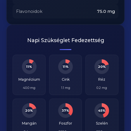
Flavonoidok
75.0
mg
Napi Szükséglet Fedezettség
11%
11%
20%
Magnézium
Cink
Réz
40.0 mg
1.1 mg
0.2 mg
20%
37%
45%
Mangán
Foszfor
Szelén