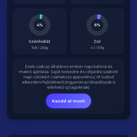
4%
6%
Szénhidrát
Zsír
10.8
/ 250g
4.1
/ 67g
Ezek csak az általános ember napi kalória és
makró ajánlása. Saját testedre és céljaidra szabott
napi célokért csatlakozz appunkhoz, itt tudod
elkezdeni fejlődésed (ingyenes próbaidőszak is
elérhető új tagoknak).
Kezdd el most!