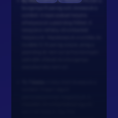
6.) Összeállítás és fősütés:
Miután a
burgonya 15 percig sült, kivesszük a
sütőből. A tepsi szabad helyére
elhelyezzük a pisztráng filéket. A
tetejükre néhány citromkarikát
helyezünk. Visszatesszük a sütőbe, és
további 12-15 percig sütjük, amíg a
pisztráng át nem sül (a hús könnyen
szétválik villával) és a burgonya
aranybarnára nem sül.
7.) Tálalás:
A kész ételt kivesszük a
sütőből. Frissen vágott
petrezselyemmel megszórjuk. A
maradék citromkarikákkal együtt
azonnal tálaljuk. Egy friss