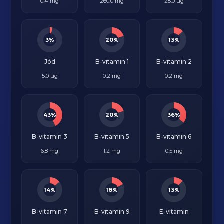
0.4 mg
260.0 mg
25.0 µg
3%
20%
13%
Jód
B-vitamin 1
B-vitamin 2
5.0 µg
0.2 mg
0.2 mg
43%
20%
36%
B-vitamin 3
B-vitamin 5
B-vitamin 6
6.8 mg
1.2 mg
0.5 mg
14%
18%
13%
B-vitamin 7
B-vitamin 9
E-vitamin