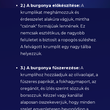
2.) A burgonya előkészítése:
A
krumplikat meghámozzuk és
érdesszelet alakúra vágjuk, mintha
"csónak" formájúak lennének. Ez
nemcsak esztétikus, de nagyobb
felületet is biztosít a ropogós süléshez.
A felvágott krumplit egy nagy tálba
helyezzük.
3.) A burgonya fűszerezése:
A
krumplihoz hozzáadjuk az olívaolajat, a
fűszeres paprikát, a fokhagymaport, az
oregánót, és ízlés szerint sózzuk és
borsozzuk. Kézzel vagy kanállal
alaposan összekeverjük, hogy minden
szelet egyenletesen bevonódjon a