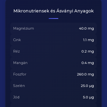
Mikronutriensek és Ásványi Anyagok
Magnézium
40.0
mg
Cink
1.1
mg
Réz
0.2
mg
Mangán
0.4
mg
Foszfor
260.0
mg
Szelén
25.0
µg
Jód
5.0
µg