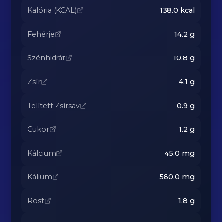
Kalória (KCAL)
138.0
kcal
Fehérje
14.2
g
Szénhidrát
10.8
g
Zsír
4.1
g
Telített Zsírsav
0.9
g
Cukor
1.2
g
Kálcium
45.0
mg
Kálium
580.0
mg
Rost
1.8
g