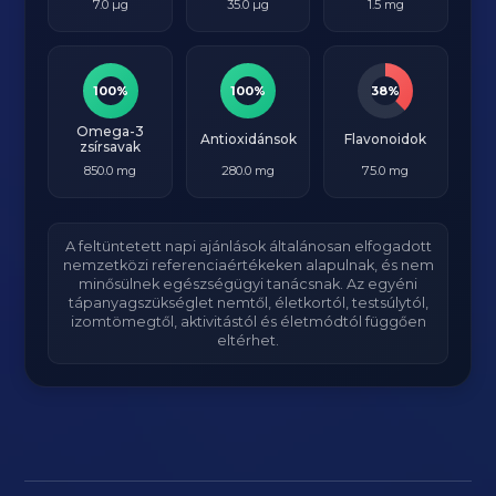
7.0 µg
35.0 µg
1.5 mg
100%
100%
38%
Omega-3
Antioxidánsok
Flavonoidok
zsírsavak
850.0 mg
280.0 mg
75.0 mg
A feltüntetett napi ajánlások általánosan elfogadott
nemzetközi referenciaértékeken alapulnak, és nem
minősülnek egészségügyi tanácsnak. Az egyéni
tápanyagszükséglet nemtől, életkortól, testsúlytól,
izomtömegtől, aktivitástól és életmódtól függően
eltérhet.