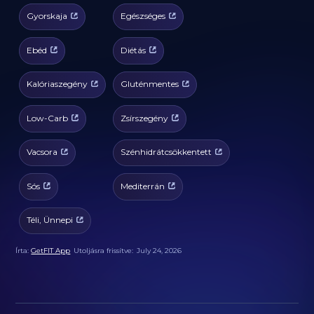
Gyorskaja
Egészséges
Ebéd
Diétás
Kalóriaszegény
Gluténmentes
Low-Carb
Zsírszegény
Vacsora
Szénhidrátcsökkentett
Sós
Mediterrán
Téli, Ünnepi
Írta:
GetFIT App
Utoljásra frissítve:
July 24, 2026