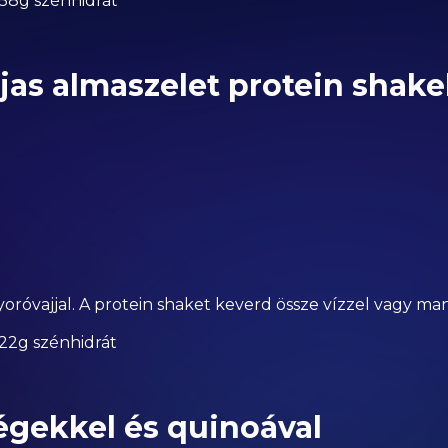
| 58g szénhidrát
as almaszelet protein shake
róvajjal. A protein shaket keverd össze vízzel vagy man
| 22g szénhidrát
égekkel és quinoával