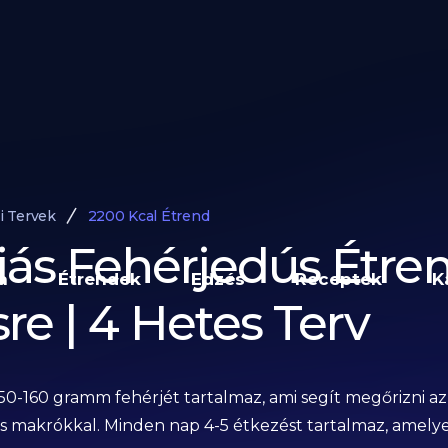
i Tervek
2200 Kcal Étrend
iás Fehérjedús Étre
a
Étrendek
Edzés
Receptek
K
re | 4 Hetes Terv
150-160 gramm fehérjét tartalmaz, ami segít megőrizni a
os makrókkal. Minden nap 4-5 étkezést tartalmaz, amely