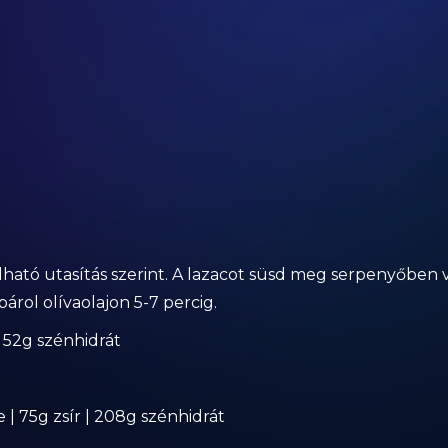
ható utasítás szerint. A lazacot süsd meg serpenyőben 
párol olívaolajon 5-7 percig.
| 52g szénhidrát
 | 75g zsír | 208g szénhidrát