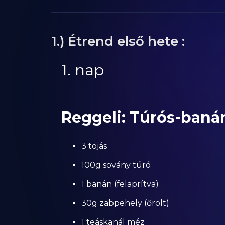
1.) Étrend első hete :
1. nap
Reggeli: Túrós-baná
3 tojás
100g sovány túró
1 banán (felaprítva)
30g zabpehely (őrölt)
1 teáskanál méz