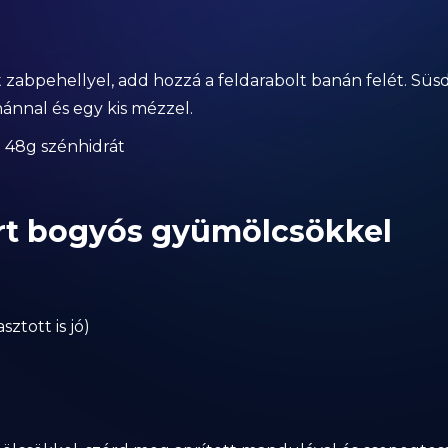
ölt zabpehellyel, add hozzá a feldarabolt banán felét. Sü
nánnal és egy kis mézzel.
 | 48g szénhidrát
urt bogyós gyümölcsökkel
ztott is jó)