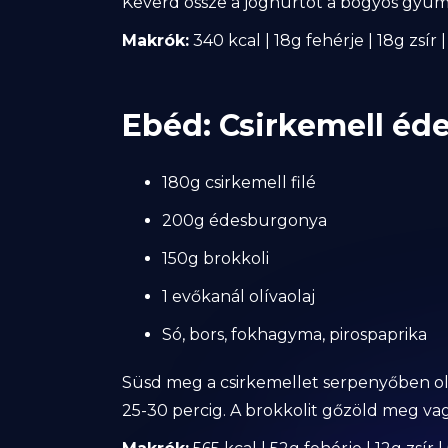
Keverd össze a joghurtot a bogyós gyüm
Makrók:
340 kcal | 18g fehérje | 18g zsír
Ebéd: Csirkemell éde
180g csirkemell filé
200g édesburgonya
150g brokkoli
1 evőkanál olívaolaj
Só, bors, fokhagyma, pirospaprika
Süsd meg a csirkemellet serpenyőben olí
25-30 percig. A brokkolit gőzöld meg vag