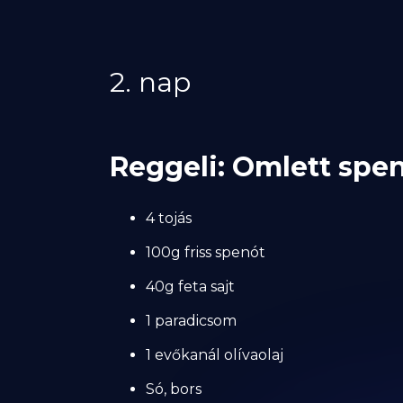
2. nap
Reggeli: Omlett spen
4 tojás
100g friss spenót
40g feta sajt
1 paradicsom
1 evőkanál olívaolaj
Só, bors