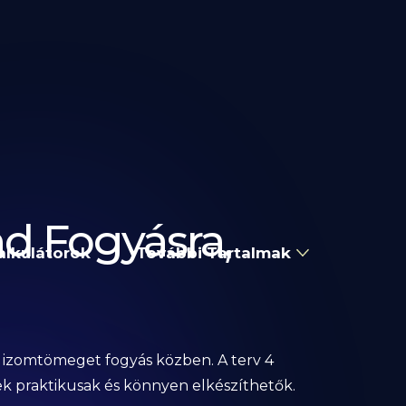
nd Fogyásra,
alkulátorok
További Tartalmak
z izomtömeget fogyás közben. A terv 4
ek praktikusak és könnyen elkészíthetők.