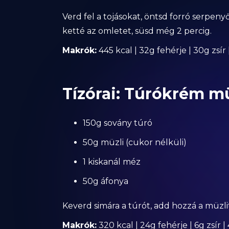
Verd fel a tojásokat, öntsd forró serpeny
ketté az omletet, süsd még 2 percig.
Makrók:
445 kcal | 32g fehérje | 30g zsír
Tízórai: Túrókrém mü
150g sovány túró
50g müzli (cukor nélküli)
1 kiskanál méz
50g áfonya
Keverd simára a túrót, add hozzá a müzlit
Makrók:
320 kcal | 24g fehérje | 6g zsír 