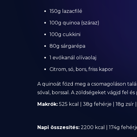
150g lazacfilé
100g quinoa (száraz)
100g cukkini
80g sárgarépa
1 evőkanál olívaolaj
Citrom, só, bors, friss kapor
A quinoát főzd meg a csomagoláson talál
sóval, borssal. A zöldségeket vágjd fel és 
Makrók:
525 kcal | 38g fehérje | 18g zsír 
Napi összesítés:
2200 kcal | 174g fehérje