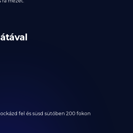
 rá mézet.
átával
kockázd fel és süsd sütőben 200 fokon