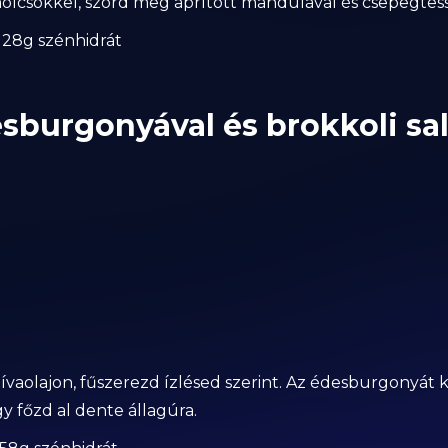
ölcsökkel, szórd meg aprított mandulával és csepegtess
 | 28g szénhidrát
sburgonyával és brokkoli sal
vaolajon, fűszerezd ízlésed szerint. Az édesburgonyát 
y főzd al dente állagúra.