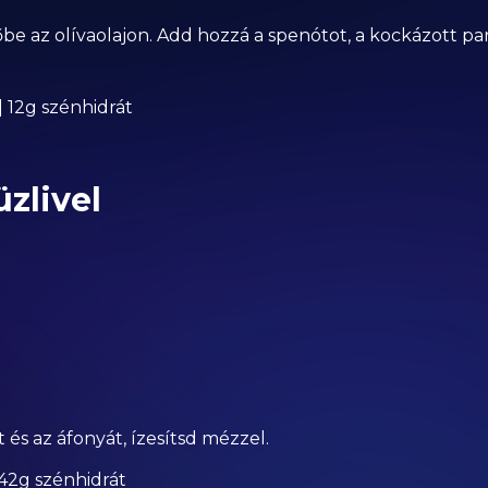
őbe az olívaolajon. Add hozzá a spenótot, a kockázott pa
 | 12g szénhidrát
zlivel
 és az áfonyát, ízesítsd mézzel.
| 42g szénhidrát