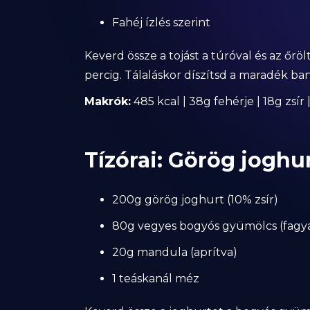
Fahéj ízlés szerint
Keverd össze a tojást a túróval és az őr
percig. Tálaláskor díszítsd a maradék ba
Makrók:
485 kcal | 38g fehérje | 18g zsír
Tízórai: Görög jogh
200g görög joghurt (10% zsír)
80g vegyes bogyós gyümölcs (fagyas
20g mandula (aprítva)
1 teáskanál méz