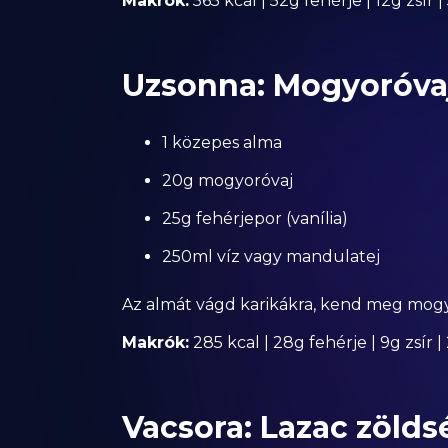
Makrók:
565 kcal | 52g fehérje | 12g zsír 
Uzsonna: Mogyoróvaj
1 közepes alma
20g mogyoróvaj
25g fehérjepor (vanília)
250ml víz vagy mandulatej
Az almát vágd karikákra, kend meg mogyo
Makrók:
285 kcal | 28g fehérje | 9g zsír 
Vacsora: Lazac zölds