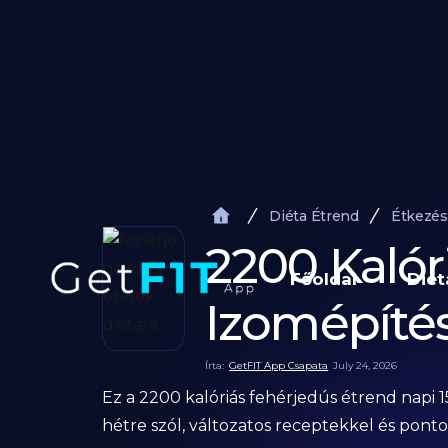
Diéta Étrend
Étkezés
2200 Kalór
Főoldal
Diét
Izomépítés
Írta:
GetFIT App Csapata
July 24, 2026
Ez a 2200 kalóriás fehérjedús étrend napi 
hétre szól, változatos receptekkel és pont