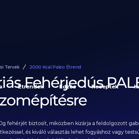
si Tervek
2000 Kcal Paleo Étrend
riás Fehérjedús PAL
a
Étrendek
Edzés
Receptek
K
Izomépítésre
0g fehérjét biztosít, miközben kizárja a feldolgozott ga
étkezéssel, és kiváló választás lehet fogyáshoz vagy test