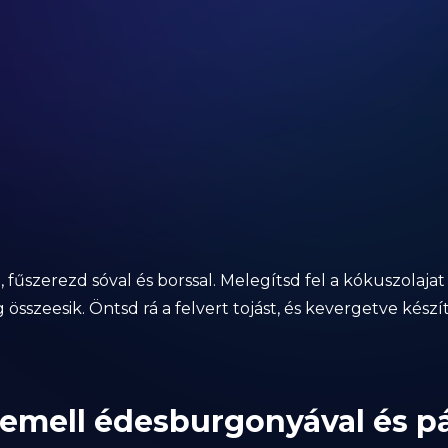
an, fűszerezd sóval és borssal. Melegítsd fel a kókuszol
 összeesik. Öntsd rá a felvert tojást, és kevergetve készí
rkemell édesburgonyával és pá