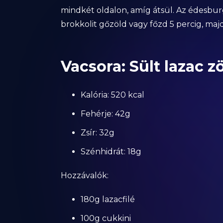
mindkét oldalon, amíg átsül. Az édesburg
brokkolit gőzöld vagy főzd 5 percig, majd
Vacsora: Sült lazac 
Kalória: 520 kcal
Fehérje: 42g
Zsír: 32g
Szénhidrát: 18g
Hozzávalók:
180g lazacfilé
100g cukkini