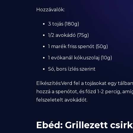
Hozzávalók:
3 tojás (180g)
1/2 avokádó (75g)
1 marék friss spenót (50g)
1 evőkanál kókuszolaj (10g)
Só, bors ízlés szerint
Elkészítés:Verd fel a tojásokat egy tálb
hozzá a spenótot, és főzd 1-2 percig, amíg
felszeletelt avokádót.
Ebéd: Grillezett csi