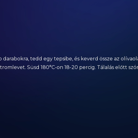
arabokra, tedd egy tepsibe, és keverd össze az olívaolajj
tromlevet. Süsd 180°C-on 18-20 percig. Tálalás előtt szór