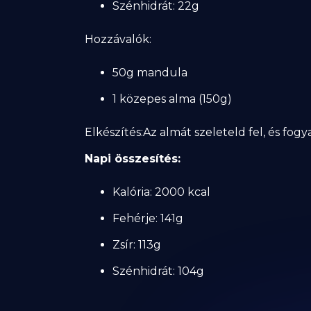
Szénhidrát: 22g
Hozzávalók:
50g mandula
1 közepes alma (150g)
Elkészítés:Az almát szeleteld fel, és fo
Napi összesítés:
Kalória: 2000 kcal
Fehérje: 141g
Zsír: 113g
Szénhidrát: 104g