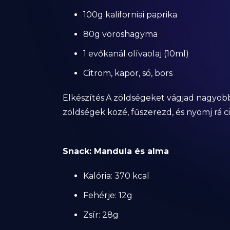
100g kaliforniai paprika
80g vöröshagyma
1 evőkanál olívaolaj (10ml)
Citrom, kapor, só, bors
Elkészítés:A zöldségeket vágjad nagyobb d
zöldségek közé, fűszerezd, és nyomj rá ci
Snack: Mandula és alma
Kalória: 370 kcal
Fehérje: 12g
Zsír: 28g