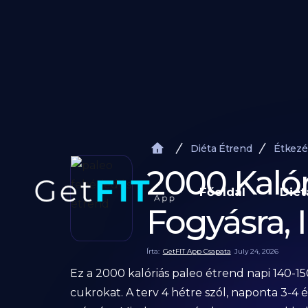
Diéta Étrend
Étkezé
2000 Kaló
Főoldal
Diét
Fogyásra, 
Írta:
GetFIT App Csapata
July 24, 2026
Ez a 2000 kalóriás paleo étrend napi 140-15
cukrokat. A terv 4 hétre szól, naponta 3-4 