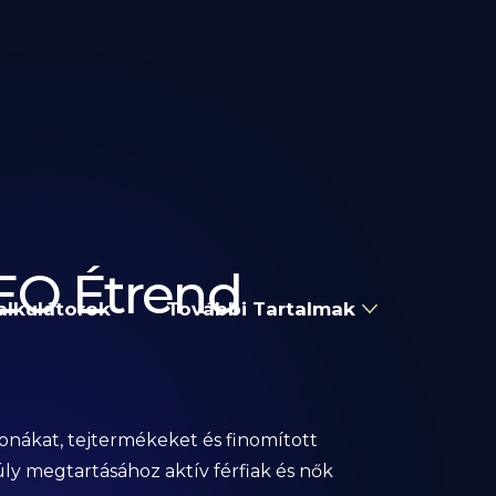
EO Étrend
alkulátorok
További Tartalmak
bonákat, tejtermékeket és finomított
súly megtartásához aktív férfiak és nők