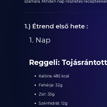
számára. Minden nap részletes receptekkel,
1.) Étrend első hete :
1. Nap
Reggeli: Tojásrántot
Kalória: 485 kcal
Fehérje: 32g
Zsír: 35g
Szénhidrát: 12g