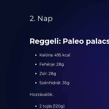
2. Nap
Reggeli: Paleo palac
Kalória: 495 kcal
Fehérje: 28g
Zsír: 28g
Szénhidrát: 35g
Hozzávalók:
2 tojás (120g)