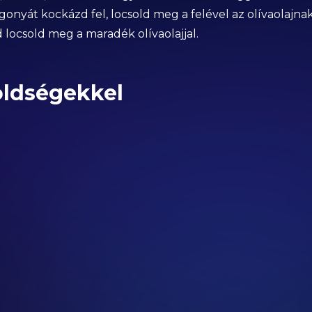
onyát kockázd fel, locsold meg a felével az olívaolajnak
 locsold meg a maradék olívaolajjal.
zöldségekkel