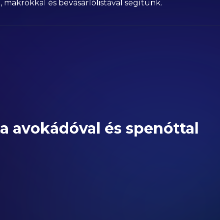
 makrókkal és bevásárlólistával segítünk.
ta avokádóval és spenóttal