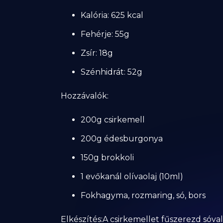
Kalória: 625 kcal
Fehérje: 55g
Zsír: 18g
Szénhidrát: 52g
Hozzávalók:
200g csirkemell
200g édesburgonya
150g brokkoli
1 evőkanál olívaolaj (10ml)
Fokhagyma, rozmaring, só, bors
Elkészítés:A csirkemellet fűszerezd sóva