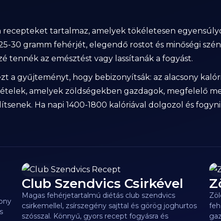
n recepteket tartalmaz, amelyek tökéletesen egyensúlyoz
25-30 gramm fehérjét, elegendő rostot és minőségi szénh
 tennék az emésztést vagy lassítanák a fogyást.
ezt a gyűjteményt, hogy bebizonyítsák: az alacsony kalór
 főételek, amelyek zöldségekben gazdagok, megfelelő m
tsenek. Ha napi 1400-1800 kalóriával dolgozol és fogyni 
Club Szendvics Csirkével
Z
163
kcal
9
Magas fehérjetartalmú diétás club szendvics
Zöl
sony
csirkemellel, zsírszegény sajttal és görög joghurtos
feh
s
szósszal. Könnyű, gyors recept fogyásra és
gaz