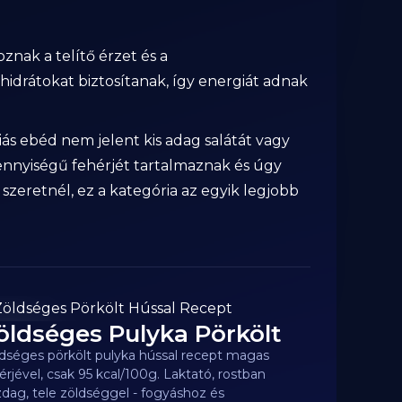
nak a telítő érzet és a
idrátokat biztosítanak, így energiát adnak
iás ebéd nem jelent kis adag salátát vagy
ennyiségű fehérjét tartalmaznak és úgy
szeretnél, ez a kategória az egyik legjobb
öldséges Pulyka Pörkölt
5
kcal
dséges pörkölt pulyka hússal recept magas
érjével, csak 95 kcal/100g. Laktató, rostban
dag, tele zöldséggel - fogyáshoz és