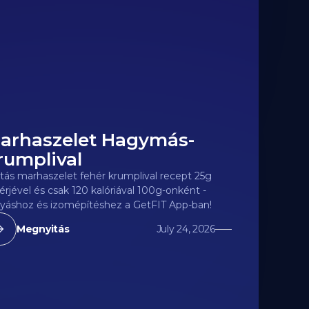
arhaszelet Hagymás-
20
kcal
rumplival
tás marhaszelet fehér krumplival recept 25g
érjével és csak 120 kalóriával 100g-onként -
yáshoz és izomépítéshez a GetFIT App-ban!
Megnyitás
July 24, 2026