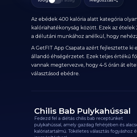
100g
1 adag
Megosztás
Az ebédek 400 kalória alatt kategória olya
kalóriahatékonyság között. Ezek az ételek 
a délutáni munkához anélkül, hogy nehézzé
A GetFIT App Csapata azért fejlesztette ki 
állandó éhségérzetet. Ezek teljes értékű
vannak megtervezve, hogy 4-5 órán át eltelí
választásod ebédre.
Chilis Bab Pulykahússal
120
kcal
Fedezd fel a diétás chilis bab receptünket
pulykahússal, amely gazdag fehérjében és alac
kalóriatartalmú. Tökéletes választás fogyáshoz é