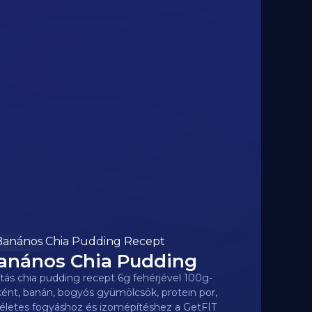
anános Chia Pudding
0
kcal
tás chia pudding recept 6g fehérjével 100g-
ént, banán, bogyós gyümölcsök, protein por,
életes fogyáshoz és izomépítéshez a GetFIT