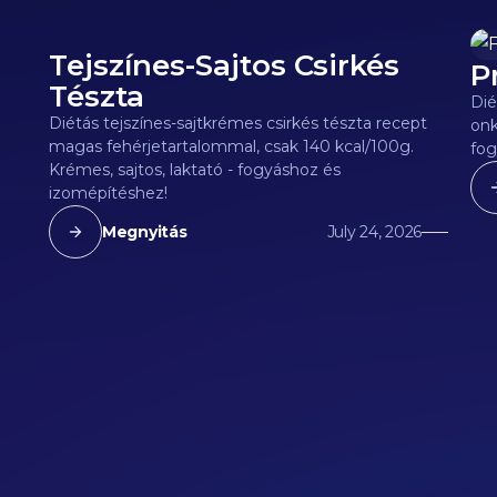
Tejszínes-Sajtos Csirkés
P
140
kcal
9
Tészta
Dié
Diétás tejszínes-sajtkrémes csirkés tészta recept
onk
magas fehérjetartalommal, csak 140 kcal/100g.
fog
Krémes, sajtos, laktató - fogyáshoz és
izomépítéshez!
Megnyitás
July 24, 2026