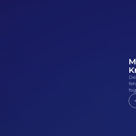
M
1
K
Dié
feh
fog