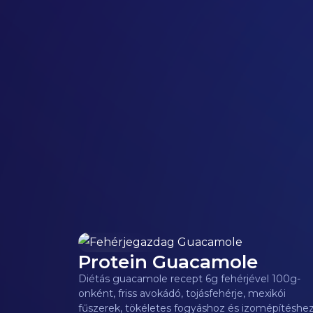
Protein Guacamole
106
kcal
Diétás guacamole recept 6g fehérjével 100g-
onként, friss avokádó, tojásfehérje, mexikói
fűszerek, tökéletes fogyáshoz és izomépítéshez