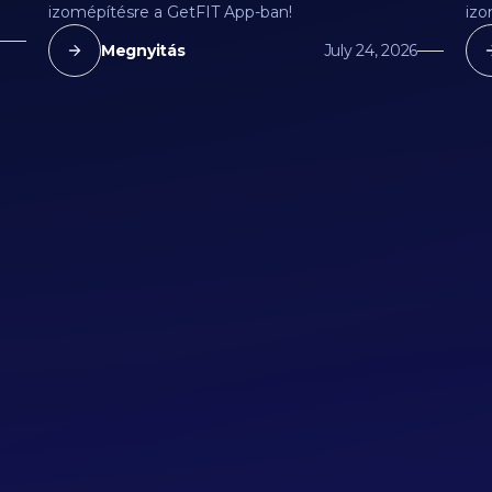
izomépítésre a GetFIT App-ban!
izo
Megnyitás
July 24, 2026