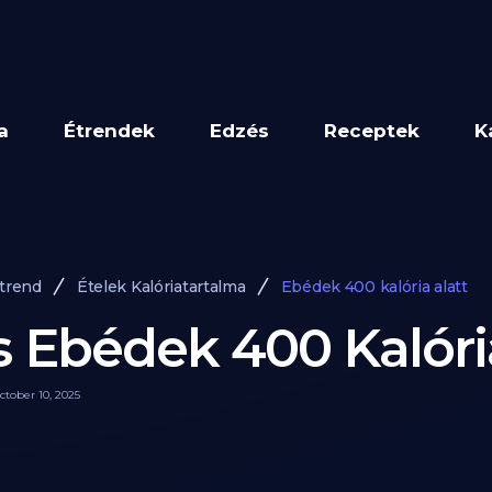
a
Étrendek
Edzés
Receptek
K
Étrend
Ételek Kalóriatartalma
Ebédek 400 kalória alatt
s Ebédek 400 Kalóri
ctober 10, 2025