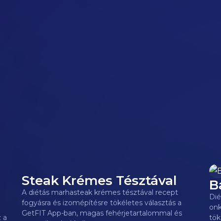
Steak Krémes Tésztával
B
180
kcal
8
A diétás marhasteak krémes tésztával recept
Dié
fogyásra és izomépítésre tökéletes választás a
onk
GetFIT App-ban, magas fehérjetartalommal és
 a
tök