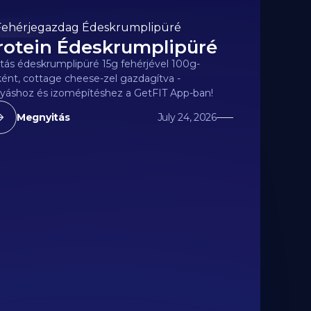
rotein Édeskrumplipüré
5
kcal
tás édeskrumplipüré 15g fehérjével 100g-
ént, cottage cheese-zel gazdagítva -
yáshoz és izomépítéshez a GetFIT App-ban!
Megnyitás
July 24, 2026