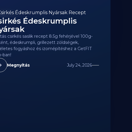
sirkés Édeskrumplis
3
kcal
yársak
tás csirkés saslik recept 8.5g fehérjével 100g-
ént, édeskrumpli, grillezett zöldségek,
életes fogyáshoz és izomépítéshez a GetFIT
-ban!
Megnyitás
July 24, 2026