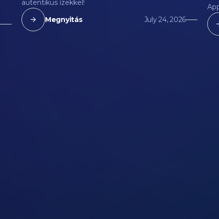
autentikus ízekkel!
App
Megnyitás
July 24, 2026