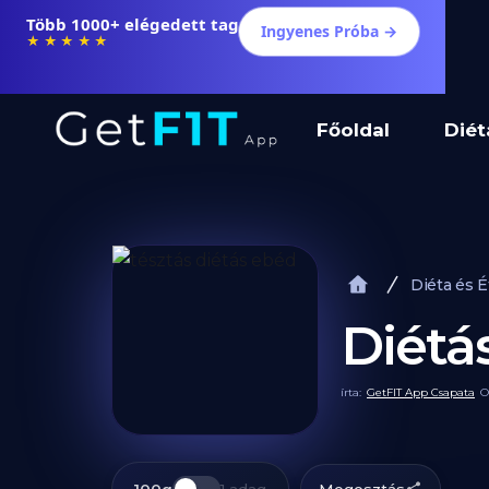
Több 1000+ elégedett tag
Ingyenes Próba →
★★★★★
Főoldal
Diét
Diéta és 
Diétá
írta:
GetFIT App Csapata
O