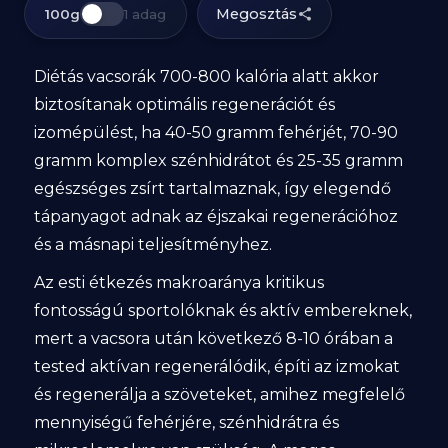
Megosztás
100g
1 adag
Diétás vacsorák 700-800 kalória alatt akkor
biztosítanak optimális regenerációt és
izomépülést, ha 40-50 gramm fehérjét, 70-90
gramm komplex szénhidrátot és 25-35 gramm
egészséges zsírt tartalmaznak, így elegendő
tápanyagot adnak az éjszakai regenerációhoz
és a másnapi teljesítményhez.
Az esti étkezés makroaránya kritikus
fontosságú sportolóknak és aktív embereknek,
mert a vacsora után következő 8-10 órában a
tested aktívan regenerálódik, építi az izmokat
és regenerálja a szöveteket, amihez megfelelő
mennyiségű fehérjére, szénhidrátra és