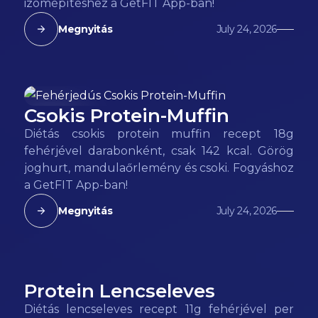
izomépítéshez a GetFIT App-ban!
Megnyitás
July 24, 2026
Csokis Protein-Muffin
188
kcal
Diétás csokis protein muffin recept 18g
fehérjével darabonként, csak 142 kcal. Görög
joghurt, mandulaőrlemény és csoki. Fogyáshoz
a GetFIT App-ban!
Megnyitás
July 24, 2026
Protein Lencseleves
88
kcal
Diétás lencseleves recept 11g fehérjével per