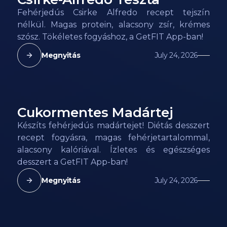
128
kcal
Fehérjedús Csirke Alfredo recept tejszín
nélkül. Magas protein, alacsony zsír, krémes
szósz. Tökéletes fogyáshoz, a GetFIT App-ban!
Megnyitás
July 24, 2026
Cukormentes Madártej
98
kcal
Készíts fehérjedús madártejet! Diétás desszert
recept fogyásra, magas fehérjetartalommal,
alacsony kalóriával. Ízletes és egészséges
desszert a GetFIT App-ban!
Megnyitás
July 24, 2026