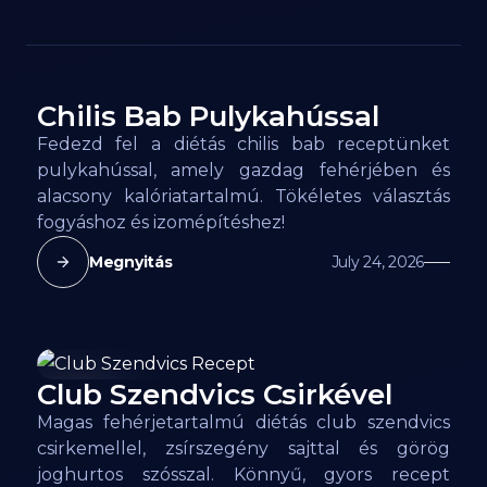
Chilis Bab Pulykahússal
120
kcal
Fedezd fel a diétás chilis bab receptünket
pulykahússal, amely gazdag fehérjében és
alacsony kalóriatartalmú. Tökéletes választás
fogyáshoz és izomépítéshez!
Megnyitás
July 24, 2026
Club Szendvics Csirkével
163
kcal
Magas fehérjetartalmú diétás club szendvics
csirkemellel, zsírszegény sajttal és görög
joghurtos szósszal. Könnyű, gyors recept