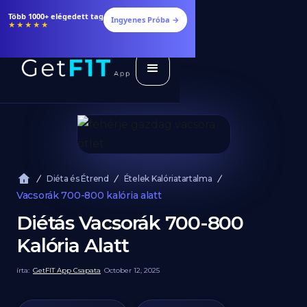
Több 1000+ elégedett tag
Ingyenes Próba →
★★★★★
Diéta és Étrend
Ételek Kalóriatartalma
Vacsorák 700-800 kalória alatt
Diétás Vacsorák 700-800
Kalória Alatt
írta:
GetFIT App Csapata
October 12, 2025