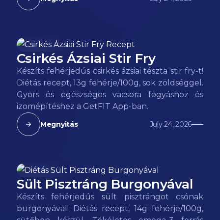
Csirkés Ázsiai Stir Fry
132
kcal
Készíts fehérjedús csirkés ázsiai tészta stir fry-t!
Diétás recept, 13g fehérje/100g, sok zöldséggel.
Gyors és egészséges vacsora fogyáshoz és
izomépítéshez a GetFIT App-ban.
Megnyitás
July 24, 2026
Sült Pisztráng Burgonyával
138
kcal
Készíts fehérjedús sült pisztrángot csónak
burgonyával! Diétás recept, 14g fehérje/100g,