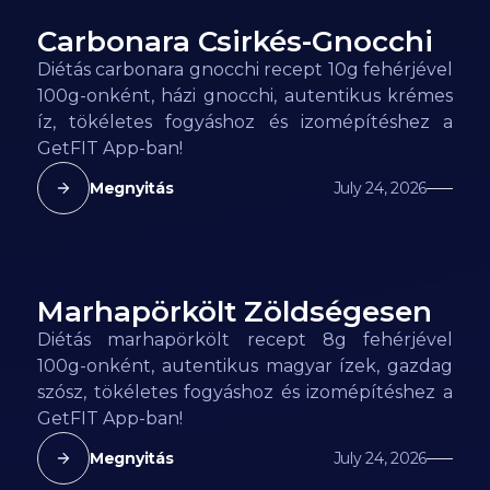
Carbonara Csirkés-Gnocchi
110
kcal
Diétás carbonara gnocchi recept 10g fehérjével
100g-onként, házi gnocchi, autentikus krémes
íz, tökéletes fogyáshoz és izomépítéshez a
GetFIT App-ban!
Megnyitás
July 24, 2026
Marhapörkölt Zöldségesen
80
kcal
Diétás marhapörkölt recept 8g fehérjével
100g-onként, autentikus magyar ízek, gazdag
szósz, tökéletes fogyáshoz és izomépítéshez a
GetFIT App-ban!
Megnyitás
July 24, 2026