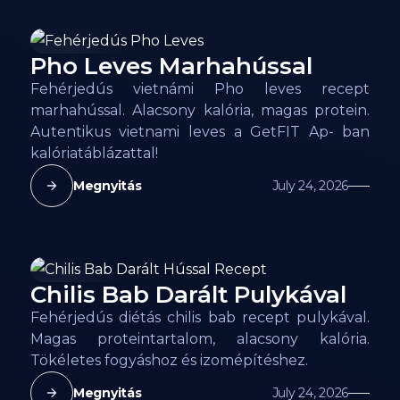
Pho Leves Marhahússal
68
kcal
Fehérjedús vietnámi Pho leves recept
marhahússal. Alacsony kalória, magas protein.
Autentikus vietnami leves a GetFIT Ap- ban
kalóriatáblázattal!
Megnyitás
July 24, 2026
Chilis Bab Darált Pulykával
92
kcal
Fehérjedús diétás chilis bab recept pulykával.
Magas proteintartalom, alacsony kalória.
Tökéletes fogyáshoz és izomépítéshez.
Megnyitás
July 24, 2026