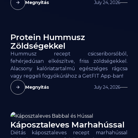
Megnyitás
July 24, 2026
Protein Hummusz
82
kcal
Zöldségekkel
Hummusz recept csicseriborsóból,
fehérjedúsan elkészítve, friss zöldségekkel.
Alacsony kalóriatartalmú egészséges rágcsa
vagy reggeli fogyókúrához a GetFIT App-ban!
Megnyitás
July 24, 2026
Káposztaleves Marhahússal
48
kcal
Diétás káposztaleves recept marhahússal