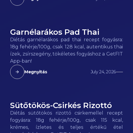
Garnélarákos Pad Thai
128
kcal
Diétás garnélarákos pad thai recept fogyásra:
18g fehérje/100g, csak 128 kcal, autentikus thai
ízek, zsírszegény, tökéletes fogyáshoz a GetFIT
App-ban!
Megnyitás
July 24, 2026
Sütőtökös-Csirkés Rizottó
115
kcal
Diétás sütőtökös rizottó csirkemellel recept
fogyásra: 18g fehérje/100g, csak 115 kcal,
krémes, ízletes és teljes értékű étel