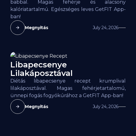
babbal. Magas fehérje és alacsony
kalóriatartalmú. Egészséges leves GetFIT App-
ban!
Megnyitás
July 24, 2026
Libapecsenye
125
kcal
Lilakáposztával
Diétás libapecsenye recept krumplival
lilakáposztával. Magas fehérjetartalomú,
ünnepi fogás fogyókúrához a GetFIT App-ban!
Megnyitás
July 24, 2026