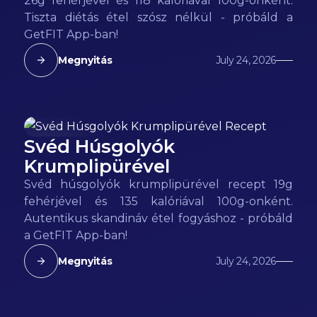
26g fehérjével és 118 kalóriával 100g-onként.
Tiszta diétás étel szósz nélkül - próbáld a
GetFIT App-ban!
Megnyitás
July 24, 2026
Svéd Húsgolyók
135
kcal
Krumplipürével
Svéd húsgolyók krumplipürével recept 19g
fehérjével és 135 kalóriával 100g-onként.
Autentikus skandináv étel fogyáshoz - próbáld
a GetFIT App-ban!
Megnyitás
July 24, 2026