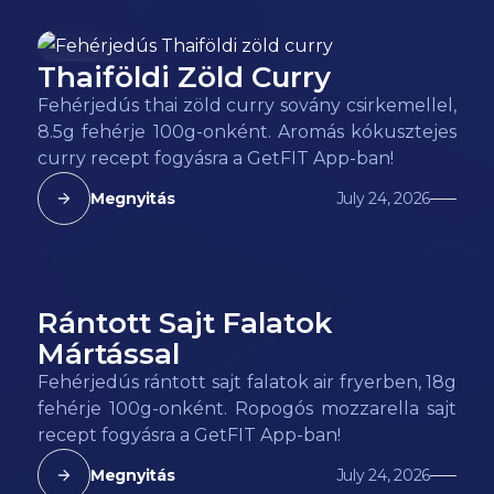
Thaiföldi Zöld Curry
85
kcal
Fehérjedús thai zöld curry sovány csirkemellel,
8.5g fehérje 100g-onként. Aromás kókusztejes
curry recept fogyásra a GetFIT App-ban!
Megnyitás
July 24, 2026
Rántott Sajt Falatok
185
kcal
Mártással
Fehérjedús rántott sajt falatok air fryerben, 18g
fehérje 100g-onként. Ropogós mozzarella sajt
recept fogyásra a GetFIT App-ban!
Megnyitás
July 24, 2026