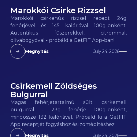
Marokkói Csirke Rizzsel
152
kcal
Marokkói csirkehús rizzsel recept 24g
fehérjével és 145 kalóriával 100g-onként.
Autentikus fűszerekkel, citrommal,
olívabogyóval - próbáld a GetFIT App-ban!
Megnyitás
July 24, 2026
Csirkemell Zöldséges
132
kcal
Bulgurral
Magas fehérjetartalmú sült csirkemell
bulgurral - 23g fehérje 100g-onként,
mindössze 132 kalóriával. Próbáld ki a GetFIT
App receptjét fogyáshoz és izomépítéshez!
Megnyitás
July 24, 2026