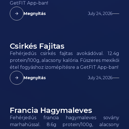
GetFIT App-ban!
Megnyitás
July 24, 2026
Csirkés Fajitas
98
kcal
Fehérjedús csirkés fajitas avokádóval. 12.4g
protein/100g, alacsony kalória. Fűszeres mexikói
étel fogyáshoz izomépítésre a GetFIT App-ban!
Megnyitás
July 24, 2026
Francia Hagymaleves
48
kcal
Fehérjedús francia hagymaleves sovány
marhahússal. 8.6g protein/100g, alacsony