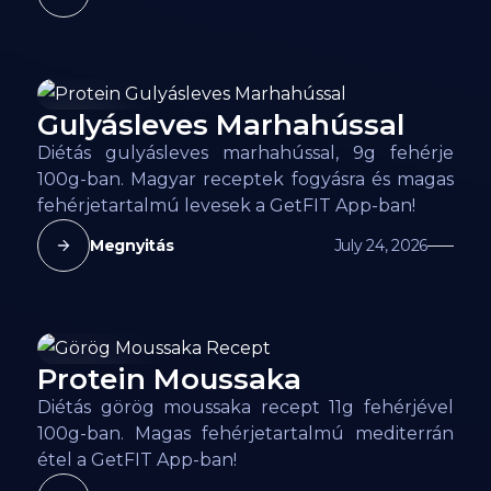
Gulyásleves Marhahússal
58
kcal
Diétás gulyásleves marhahússal, 9g fehérje
100g-ban. Magyar receptek fogyásra és magas
fehérjetartalmú levesek a GetFIT App-ban!
Megnyitás
July 24, 2026
Protein Moussaka
102
kcal
Diétás görög moussaka recept 11g fehérjével
100g-ban. Magas fehérjetartalmú mediterrán
étel a GetFIT App-ban!