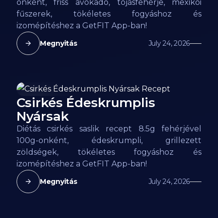
onként, friss avokádó, tojásfehérje, mexikói
fűszerek, tökéletes fogyáshoz és
izomépítéshez a GetFIT App-ban!
Megnyitás
July 24, 2026
Csirkés Édeskrumplis
93
kcal
Nyársak
Diétás csirkés saslik recept 8.5g fehérjével
100g-onként, édeskrumpli, grillezett
zöldségek, tökéletes fogyáshoz és
izomépítéshez a GetFIT App-ban!
Megnyitás
July 24, 2026