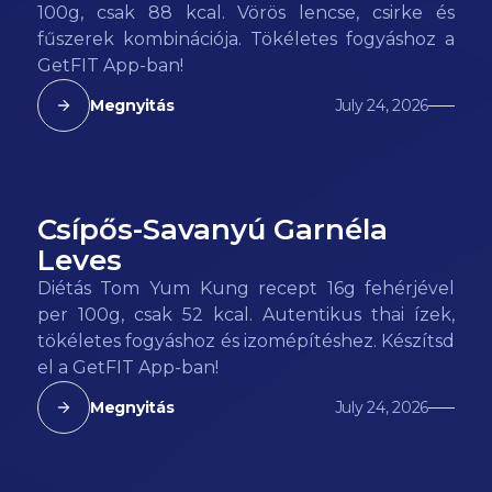
100g, csak 88 kcal. Vörös lencse, csirke és
fűszerek kombinációja. Tökéletes fogyáshoz a
GetFIT App-ban!
Megnyitás
July 24, 2026
Csípős-Savanyú Garnéla
52
kcal
Leves
Diétás Tom Yum Kung recept 16g fehérjével
per 100g, csak 52 kcal. Autentikus thai ízek,
tökéletes fogyáshoz és izomépítéshez. Készítsd
el a GetFIT App-ban!
Megnyitás
July 24, 2026