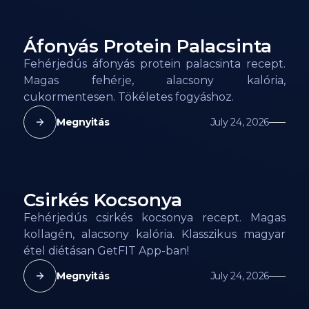
Áfonyás Protein Palacsinta
156
kcal
Fehérjedús áfonyás protein palacsinta recept.
Magas fehérje, alacsony kalória,
cukormentesen. Tökéletes fogyáshoz.
Megnyitás
July 24, 2026
Csirkés Kocsonya
72
kcal
Fehérjedús csirkés kocsonya recept. Magas
kollagén, alacsony kalória. Klasszikus magyar
étel diétásan GetFIT App-ban!
Megnyitás
July 24, 2026