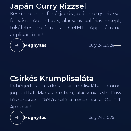
Japán Curry Rizzsel
112
kcal
Készíts otthon fehérjedús japán curryt rizzsel
fogyásra! Autentikus, alacsony kalóriás recept,
tökéletes ebédre a GetFIT App étrend
applikációban!
Megnyitás
July 24, 2026
Csirkés Krumplisaláta
96
kcal
Fehérjedús csirkés krumplisaláta görög
joghurttal. Magas protein, alacsony zsír. Friss
fűszerekkel. Diétás saláta receptek a GetFIT
App-ban!
Megnyitás
July 24, 2026