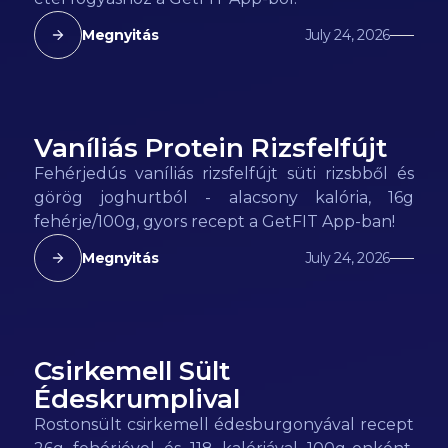
Megnyitás
July 24, 2026
Vaníliás Protein Rizsfelfújt
135
kcal
Fehérjedús vaníliás rizsfelfújt süti rizsbből és
görög joghurtból - alacsony kalória, 16g
fehérje/100g, gyors recept a GetFIT App-ban!
Megnyitás
July 24, 2026
Csirkemell Sült
118
kcal
Édeskrumplival
Rostonsült csirkemell édesburgonyával recept