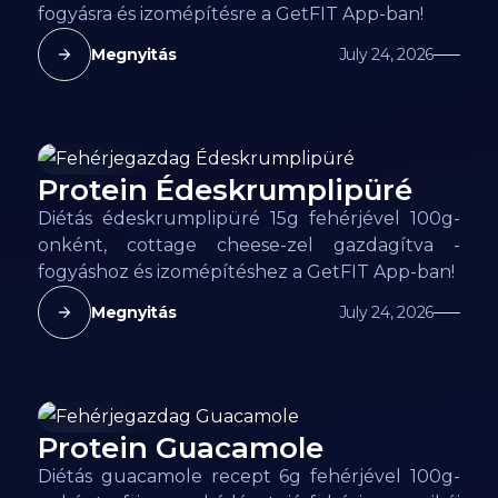
fogyásra és izomépítésre a GetFIT App-ban!
Megnyitás
July 24, 2026
Protein Édeskrumplipüré
95
kcal
Diétás édeskrumplipüré 15g fehérjével 100g-
onként, cottage cheese-zel gazdagítva -
fogyáshoz és izomépítéshez a GetFIT App-ban!
Megnyitás
July 24, 2026
Protein Guacamole
106
kcal
Diétás guacamole recept 6g fehérjével 100g-