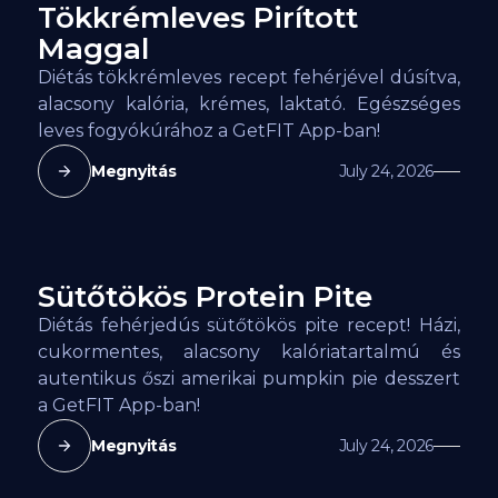
Tökkrémleves Pirított
52
kcal
Maggal
Diétás tökkrémleves recept fehérjével dúsítva,
alacsony kalória, krémes, laktató. Egészséges
leves fogyókúrához a GetFIT App-ban!
Megnyitás
July 24, 2026
Sütőtökös Protein Pite
142
kcal
Diétás fehérjedús sütőtökös pite recept! Házi,
cukormentes, alacsony kalóriatartalmú és
autentikus őszi amerikai pumpkin pie desszert
a GetFIT App-ban!
Megnyitás
July 24, 2026