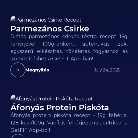
Parmezános Csirke
137
kcal
Diétás parmezános csirkés tészta recept 16g
fehérjével 100g-onként, autentikus ízek,
egyszerű elkészítés, tökéletes fogyáshoz és
izomépítéshez a GetFIT App-ban!
Megnyitás
July 24, 2026
Áfonyás Protein Piskóta
128
kcal
Áfonyás protein piskóta recept - 19g fehérje,
128 kcal/100g. Vaníliás fehérjeporral, eritrittel a
GetFIT App-ból!