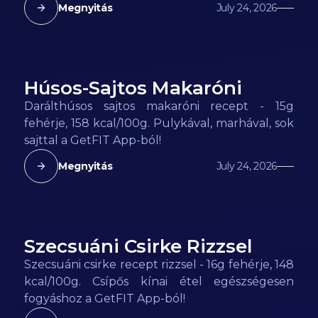
Megnyitás
July 24, 2026
Húsos-Sajtos Makaróni
158
kcal
Darálthúsos sajtos makaróni recept - 15g
fehérje, 158 kcal/100g. Pulykával, marhával, sok
sajttal a GetFIT App-ból!
Megnyitás
July 24, 2026
Szecsuáni Csirke Rizzsel
148
kcal
Szecsuáni csirke recept rizzsel - 16g fehérje, 148
kcal/100g. Csípős kínai étel egészségesen
fogyáshoz a GetFIT App-ból!