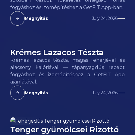
sütőben készül. Tökéletes omega-3 forrás
fogyáshoz és izomépítéshez a GetFIT App-ban.
Megnyitás
July 24, 2026
Krémes Lazacos Tészta
145
kcal
Krémes lazacos tészta, magas fehérjével és
alacsony kalóriával — tápanyagdús recept
fogyáshoz és izomépítéshez a GetFIT App
ajánlásával.
Megnyitás
July 24, 2026
Tenger gyümölcsei Rizottó
128
kcal