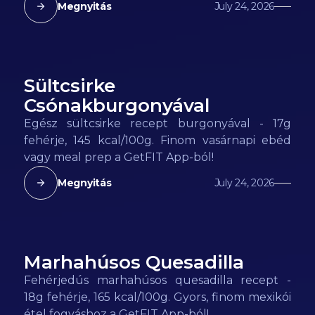
Megnyitás
July 24, 2026
Sültcsirke
145
kcal
Csónakburgonyával
Egész sültcsirke recept burgonyával - 17g
fehérje, 145 kcal/100g. Finom vasárnapi ebéd
vagy meal prep a GetFIT App-ból!
Megnyitás
July 24, 2026
Marhahúsos Quesadilla
165
kcal
Fehérjedús marhahúsos quesadilla recept -
18g fehérje, 165 kcal/100g. Gyors, finom mexikói
étel fogyáshoz a GetFIT App-ból!