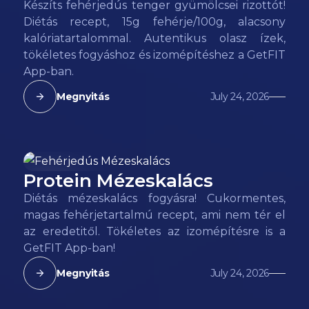
Készíts fehérjedús tenger gyümölcsei rizottót!
Diétás recept, 15g fehérje/100g, alacsony
kalóriatartalommal. Autentikus olasz ízek,
tökéletes fogyáshoz és izomépítéshez a GetFIT
App-ban.
Megnyitás
July 24, 2026
Protein Mézeskalács
298
kcal
Diétás mézeskalács fogyásra! Cukormentes,
magas fehérjetartalmú recept, ami nem tér el
az eredetitől. Tökéletes az izomépítésre is a
GetFIT App-ban!
Megnyitás
July 24, 2026