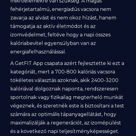
mikroelemekre van szükség. A magas
fehérjetartalmú, energiadús vacsora nem
zavarja az alvást és nem okoz hízást, hanem
támogatja az aktív életmódot és az
izomvédelmet, feltéve hogy a napi összes
kalóriabevitel egyensúlyban van az
energiafelhasználással.
A GetFIT App csapata azért fejlesztette ki ezt a
kategóriát, mert a 700-800 kalóriás vacsora
tökéletes választás azoknak, akik 2400-3200
kalóriával dolgoznak naponta, rendszeresen
sportolnak vagy fizikailag megterhelő munkát
végeznek, és szeretnék este is biztosítani a test
számára az optimális tápanyagellátást, hogy
maximalizálják a regenerációt, az izomépülést
és a következő napi teljesítményképességet.