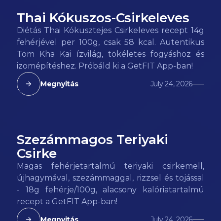
Thai Kókuszos-Csirkeleves
58
kcal
Diétás Thai Kókusztejes Csirkeleves recept 14g
fehérjével per 100g, csak 58 kcal. Autentikus
Tom Kha Kai ízvilág, tökéletes fogyáshoz és
izomépítéshez. Próbáld ki a GetFIT App-ban!
Megnyitás
July 24, 2026
Szezámmagos Teriyaki
138
kcal
Csirke
Magas fehérjetartalmú teriyaki csirkemell,
újhagymával, szezámmaggal, rizzsel és tojással
- 18g fehérje/100g, alacsony kalóriatartalmú
recept a GetFIT App-ban!
Megnyitás
July 24, 2026