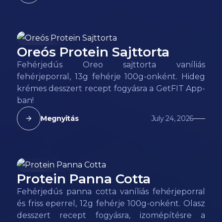
Oreós Protein Sajttorta
155
kcal
Fehérjedús Oreo sajttorta vaníliás
fehérjeporral, 13g fehérje 100g-onként. Hideg
krémes desszert recept fogyásra a GetFIT App-
ban!
Megnyitás
July 24, 2026
Protein Panna Cotta
85
kcal
Fehérjedús panna cotta vaníliás fehérjeporral
és friss eperrel, 12g fehérje 100g-onként. Olasz
desszert recept fogyásra, izomépítésre a