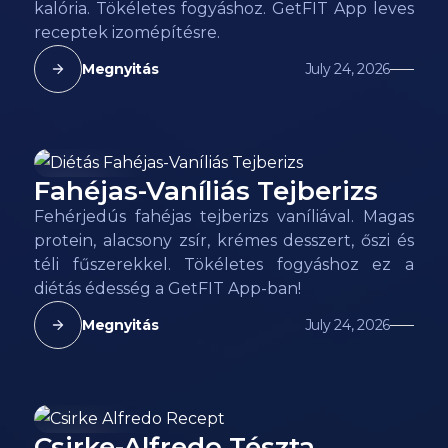
kalória. Tökéletes fogyáshoz. GetFIT App leves
receptek izomépítésre.
Megnyitás
July 24, 2026
Fahéjas-Vaníliás Tejberizs
118
kcal
Fehérjedús fahéjas tejberizs vaníliával. Magas
protein, alacsony zsír, krémes desszert, őszi és
téli fűszerekkel. Tökéletes fogyáshoz ez a
diétás édesség a GetFIT App-ban!
Megnyitás
July 24, 2026
Csirke-Alfredo Tészta