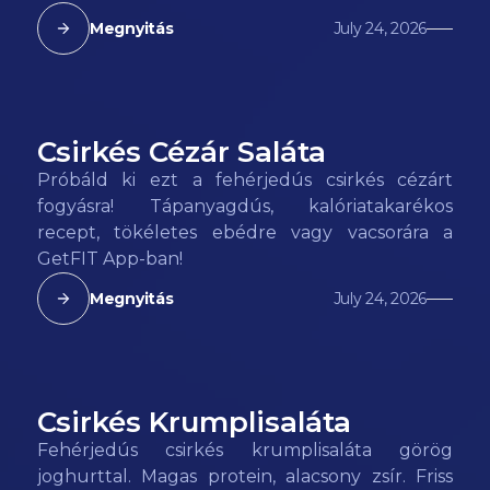
Megnyitás
July 24, 2026
Csirkés Cézár Saláta
78
kcal
Próbáld ki ezt a fehérjedús csirkés cézárt
fogyásra! Tápanyagdús, kalóriatakarékos
recept, tökéletes ebédre vagy vacsorára a
GetFIT App-ban!
Megnyitás
July 24, 2026
Csirkés Krumplisaláta
96
kcal
Fehérjedús csirkés krumplisaláta görög
joghurttal. Magas protein, alacsony zsír. Friss