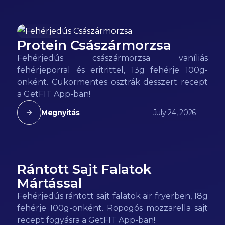
Protein Császármorzsa
155
kcal
Fehérjedús császármorzsa vaníliás
fehérjeporral és eritrittel, 13g fehérje 100g-
onként. Cukormentes osztrák desszert recept
a GetFIT App-ban!
Megnyitás
July 24, 2026
Rántott Sajt Falatok
185
kcal
Mártással
Fehérjedús rántott sajt falatok air fryerben, 18g
fehérje 100g-onként. Ropogós mozzarella sajt
recept fogyásra a GetFIT App-ban!