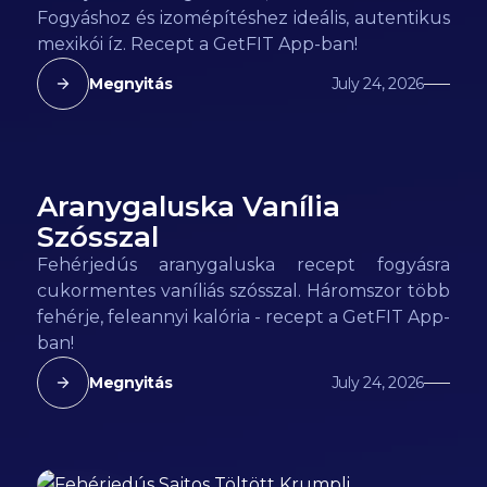
Fogyáshoz és izomépítéshez ideális, autentikus
mexikói íz. Recept a GetFIT App-ban!
Megnyitás
July 24, 2026
Aranygaluska Vanília
168
kcal
Szósszal
Fehérjedús aranygaluska recept fogyásra
cukormentes vaníliás szósszal. Háromszor több
fehérje, feleannyi kalória - recept a GetFIT App-
ban!
Megnyitás
July 24, 2026