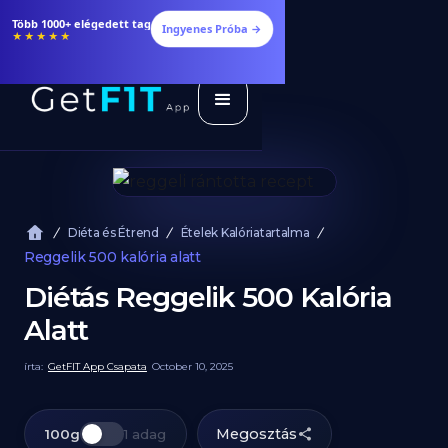
Több 1000+ elégedett tag
Ingyenes Próba →
★★★★★
Diéta és Étrend
Ételek Kalóriatartalma
Reggelik 500 kalória alatt
Diétás Reggelik 500 Kalória
Alatt
írta:
GetFIT App Csapata
October 10, 2025
Megosztás
100g
1 adag