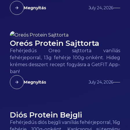
Megnyitás
July 24, 2026
Oreós Protein Sajttorta
155
kcal
Fehérjedús Oreo sajttorta vaníliás
fehérjeporral, 13g fehérje 100g-onként. Hideg
krémes desszert recept fogyásra a GetFIT App-
ban!
Megnyitás
July 24, 2026
Diós Protein Bejgli
220
kcal
Fehérjedús diós bejgli vaníliás fehérjeporral, 16g
fehérje 100g-onként. Karácsonyi sütemény