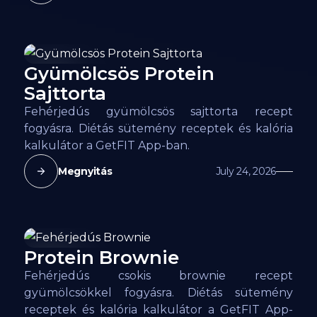
Gyümölcsös Protein
142
kcal
Sajttorta
Fehérjedús gyümölcsös sajttorta recept
fogyásra. Diétás sütemény receptek és kalória
kalkulátor a GetFIT App-ban.
Megnyitás
July 24, 2026
Protein Brownie
148
kcal
Fehérjedús csokis brownie recept
gyümölcsökkel fogyásra. Diétás sütemény
receptek és kalória kalkulátor a GetFIT App-