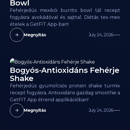
Bowl
Fehérjedús mexikói burrito bowl tál recept
fogyásra avokádóval és sajttal. Diétás tex-mex
ételek a GetFIT App-ban!
Megnyitás
July 24, 2026
Bogyós-Antioxidáns Fehérje
86
kcal
Shake
Fehérjedús gyümölcsös protein shake turmix
recept fogyásra. Antioxidáns gazdag smoothie a
GetFIT App étrend applikációban!
Megnyitás
July 24, 2026