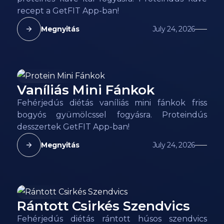
recept a GetFIT App-ban!
Megnyitás
July 24, 2026
Vaníliás Mini Fánkok
218
kcal
Fehérjedús diétás vaníliás mini fánkok friss
bogyós gyümölcssel fogyásra. Proteindús
desszertek GetFIT App-ban!
Megnyitás
July 24, 2026
Rántott Csirkés Szendvics
198
kcal
Fehérjedús diétás rántott húsos szendvics