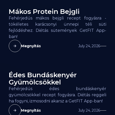
Mákos Protein Bejgli
184
kcal
Fehérjedús mákos bejgli recept fogyásra -
tökéletes karácsonyi ünnepi téli süti
fejlődéshez. Diétás sütemények GetFIT App-
ban!
Megnyitás
July 24, 2026
Édes Bundáskenyér
172
kcal
Gyümölcsökkel
Fehérjedús édes bundáskenyér
gyümölcsökkel recept fogyásra. Diétás reggeli
ha fogyni, izmosodni akarsz a GetFIT App-ban!
Megnyitás
July 24, 2026