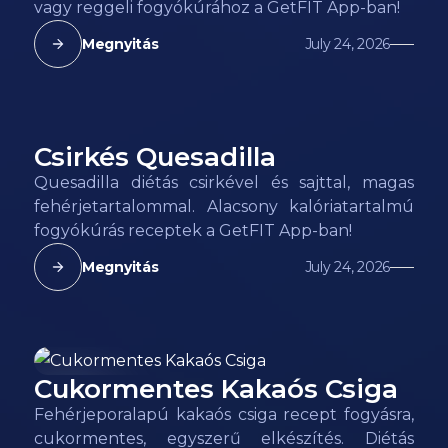
vagy reggeli fogyókúrához a GetFIT App-ban!
Megnyitás
July 24, 2026
Csirkés Quesadilla
178
kcal
Quesadilla diétás csirkével és sajttal, magas
fehérjetartalommal. Alacsony kalóriatartalmú
fogyókúrás receptek a GetFIT App-ban!
Megnyitás
July 24, 2026
Cukormentes Kakaós Csiga
196
kcal
Fehérjeporalapú kakaós csiga recept fogyásra,
cukormentes, egyszerű elkészítés. Diétás