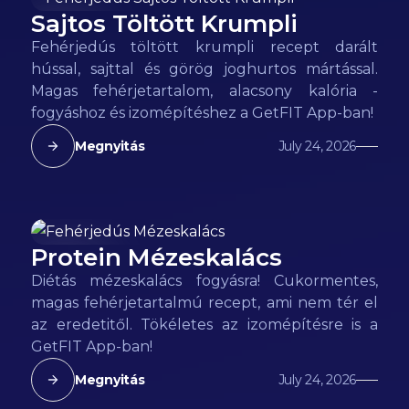
Sajtos Töltött Krumpli
118
kcal
Fehérjedús töltött krumpli recept darált
hússal, sajttal és görög joghurtos mártással.
Magas fehérjetartalom, alacsony kalória -
fogyáshoz és izomépítéshez a GetFIT App-ban!
Megnyitás
July 24, 2026
Protein Mézeskalács
298
kcal
Diétás mézeskalács fogyásra! Cukormentes,
magas fehérjetartalmú recept, ami nem tér el
az eredetitől. Tökéletes az izomépítésre is a
GetFIT App-ban!
Megnyitás
July 24, 2026