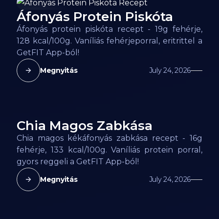
Áfonyás Protein Piskóta
128
kcal
Áfonyás protein piskóta recept - 19g fehérje,
128 kcal/100g. Vaníliás fehérjeporral, eritrittel a
GetFIT App-ból!
Megnyitás
July 24, 2026
Chia Magos Zabkása
133
kcal
Chia magos kékáfonyás zabkása recept - 16g
fehérje, 133 kcal/100g. Vaníliás protein porral,
gyors reggeli a GetFIT App-ból!
Megnyitás
July 24, 2026