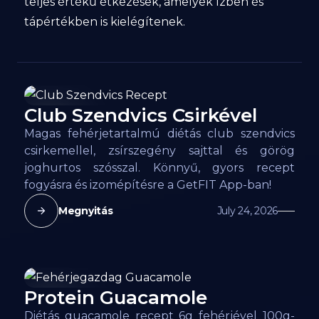
teljes értékű étkezések, amelyek ízben és
tápértékben is kielégítenek.
Club Szendvics Csirkével
163
kcal
Magas fehérjetartalmú diétás club szendvics
csirkemellel, zsírszegény sajttal és görög
joghurtos szósszal. Könnyű, gyors recept
fogyásra és izomépítésre a GetFIT App-ban!
Megnyitás
July 24, 2026
Protein Guacamole
106
kcal
Diétás guacamole recept 6g fehérjével 100g-