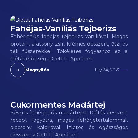
Fahéjas-Vaníliás Tejberizs
118
kcal
Fehérjedús fahéjas tejberizs vaníliával. Magas
protein, alacsony zsír, krémes desszert, őszi és
téli fűszerekkel. Tökéletes fogyáshoz ez a
diétás édesség a GetFIT App-ban!
Megnyitás
July 24, 2026
Cukormentes Madártej
98
kcal
Készíts fehérjedús madártejet! Diétás desszert
recept fogyásra, magas fehérjetartalommal,
alacsony kalóriával. Ízletes és egészséges
desszert a GetFIT App-ban!