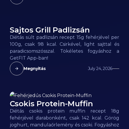
Sajtos Grill Padlizsán
98
kcal
Diétás sült padlizsán recept 15g fehérjével per
100g, csak 98 kcal. Csirkével, light sajttal és
paradicsomszósszal. Tökéletes fogyáshoz a
GetFIT App-ban!
Megnyitás
July 24, 2026
Csokis Protein-Muffin
188
kcal
Diétás csokis protein muffin recept 18g
fehérjével darabonként, csak 142 kcal. Görög
joghurt, mandulaőrlemény és csoki. Fogyáshoz