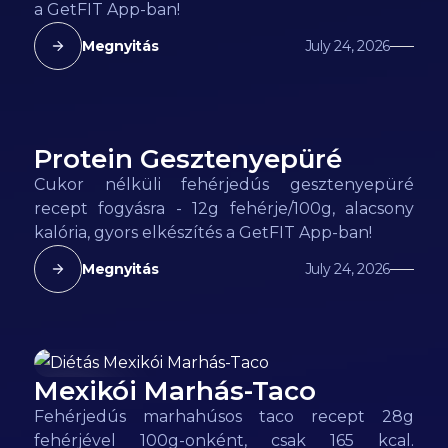
a GetFIT App-ban!
Megnyitás
July 24, 2026
Protein Gesztenyepüré
92
kcal
Cukor nélküli fehérjedús gesztenyepüré
recept fogyásra - 12g fehérje/100g, alacsony
kalória, gyors elkészítés a GetFIT App-ban!
Megnyitás
July 24, 2026
Mexikói Marhás-Taco
165
kcal
Fehérjedús marhahúsos taco recept 28g
fehérjével 100g-onként, csak 165 kcal.