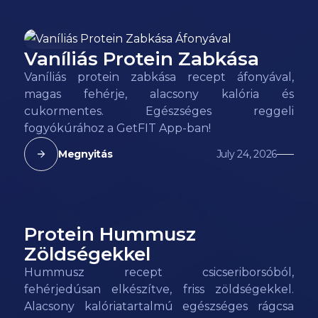
Vaníliás Protein Zabkása
118
kcal
Vaníliás protein zabkása recept áfonyával,
magas fehérje, alacsony kalória és
cukormentes. Egészséges reggeli
fogyókúrához a GetFIT App-ban!
Megnyitás
July 24, 2026
Protein Hummusz
82
kcal
Zöldségekkel
Hummusz recept csicseriborsóból,
fehérjedúsan elkészítve, friss zöldségekkel.
Alacsony kalóriatartalmú egészséges rágcsa