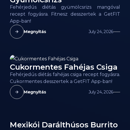
Fehérjedús diétás gyümölcsrizs mangóval
recept fogyásra. Fitnesz desszertek a GetFIT
App-ban!
Megnyitás
July 24, 2026
Cukormentes Fahéjas Csiga
156
kcal
Fehérjedús diétás fahéjas csiga recept fogyásra.
Cukormentes desszertek a GetFIT App-ban!
Megnyitás
July 24, 2026
Mexikói Darálthúsos Burrito
158
kcal