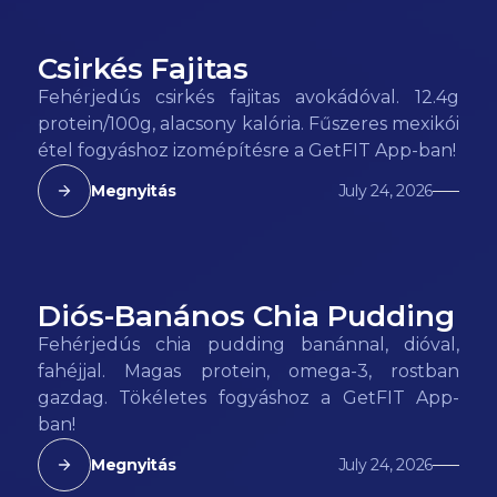
Csirkés Fajitas
98
kcal
Fehérjedús csirkés fajitas avokádóval. 12.4g
protein/100g, alacsony kalória. Fűszeres mexikói
étel fogyáshoz izomépítésre a GetFIT App-ban!
Megnyitás
July 24, 2026
Diós-Banános Chia Pudding
142
kcal
Fehérjedús chia pudding banánnal, dióval,
fahéjjal. Magas protein, omega-3, rostban
gazdag. Tökéletes fogyáshoz a GetFIT App-
ban!
Megnyitás
July 24, 2026