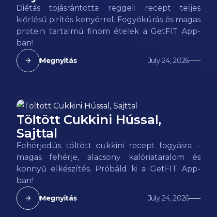
Diétás tojásrántotta reggeli recept teljes
kiőrlésű pirítós kenyérrel. Fogyókúrás és magas
protein tartalmú finom ételek a GetFIT App-
ban!
Megnyitás
July 24, 2026
Töltött Cukkini Hússal,
112
kcal
Sajttal
Fehérjedús töltött cukkini recept fogyásra –
magas fehérje, alacsony kalóriataralom és
könnyű elkészítés. Próbáld ki a GetFIT App-
ban!
Megnyitás
July 24, 2026