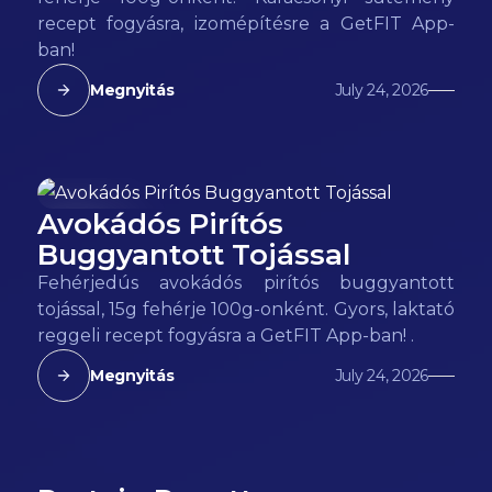
recept fogyásra, izomépítésre a GetFIT App-
ban!
Megnyitás
July 24, 2026
Avokádós Pirítós
190
kcal
Buggyantott Tojással
Fehérjedús avokádós pirítós buggyantott
tojással, 15g fehérje 100g-onként. Gyors, laktató
reggeli recept fogyásra a GetFIT App-ban! .
Megnyitás
July 24, 2026