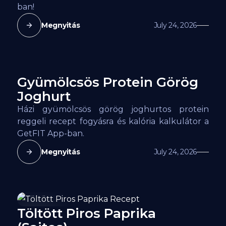
ban!
Megnyitás
July 24, 2026
Gyümölcsös Protein Görög
128
kcal
Joghurt
Házi gyümölcsös görög joghurtos protein
reggeli recept fogyásra és kalória kalkulátor a
GetFIT App-ban.
Megnyitás
July 24, 2026
Töltött Piros Paprika
142
kcal