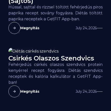
(Sajtos)
Hússal, sajttal és rizzsel töltött fehérjedús piros
paprika recept sovány fogyásra. Diétás töltött
paprika receptek a GetFIT App-ban.
Megnyitás
July 24, 2026
Csirkés Olaszos Szendvics
185
kcal
Fehérjedús csirkés olaszos szendvics protein
kenyérrel recept fogyásra. Diétás szendvics
receptek és kalória kalkulátor a GetFIT App-
ban!
Megnyitás
July 24, 2026