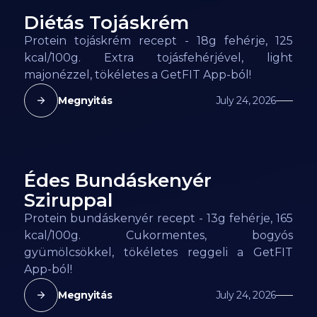
Diétás Tojáskrém
125
kcal
Protein tojáskrém recept - 18g fehérje, 125
kcal/100g. Extra tojásfehérjével, light
majonézzel, tökéletes a GetFIT App-ból!
Megnyitás
July 24, 2026
Édes Bundáskenyér
165
kcal
Sziruppal
Protein bundáskenyér recept - 13g fehérje, 165
kcal/100g. Cukormentes, bogyós
gyümölcsökkel, tökéletes reggeli a GetFIT
App-ból!
Megnyitás
July 24, 2026