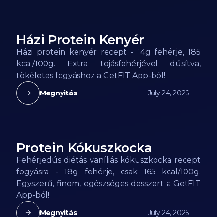
Házi Protein Kenyér
185
kcal
Házi protein kenyér recept - 14g fehérje, 185
kcal/100g. Extra tojásfehérjével dúsítva,
tökéletes fogyáshoz a GetFIT App-ból!
Megnyitás
July 24, 2026
Protein Kókuszkocka
165
kcal
Fehérjedús diétás vaníliás kókuszkocka recept
fogyásra - 18g fehérje, csak 165 kcal/100g.
Egyszerű, finom, egészséges desszert a GetFIT
App-ból!
Megnyitás
July 24, 2026