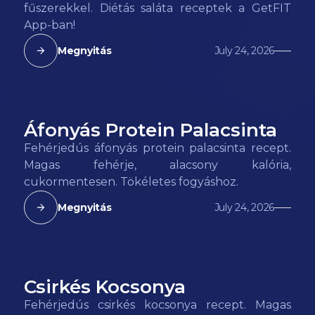
fűszerekkel. Diétás saláta receptek a GetFIT
App-ban!
Megnyitás
July 24, 2026
Áfonyás Protein Palacsinta
156
kcal
Fehérjedús áfonyás protein palacsinta recept.
Magas fehérje, alacsony kalória,
cukormentesen. Tökéletes fogyáshoz.
Megnyitás
July 24, 2026
Csirkés Kocsonya
72
kcal
Fehérjedús csirkés kocsonya recept. Magas