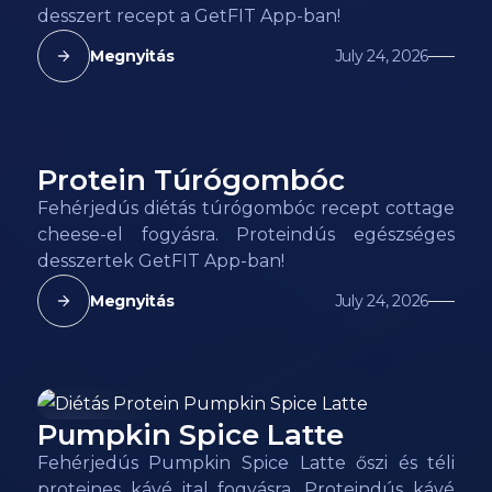
desszert recept a GetFIT App-ban!
Megnyitás
July 24, 2026
Protein Túrógombóc
148
kcal
Fehérjedús diétás túrógombóc recept cottage
cheese-el fogyásra. Proteindús egészséges
desszertek GetFIT App-ban!
Megnyitás
July 24, 2026
Pumpkin Spice Latte
38
kcal
Fehérjedús Pumpkin Spice Latte őszi és téli
proteines kávé ital fogyásra. Proteindús kávé