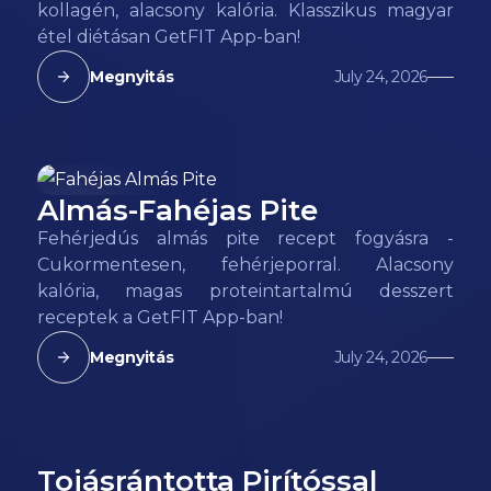
kollagén, alacsony kalória. Klasszikus magyar
étel diétásan GetFIT App-ban!
Megnyitás
July 24, 2026
Almás-Fahéjas Pite
152
kcal
Fehérjedús almás pite recept fogyásra -
Cukormentesen, fehérjeporral. Alacsony
kalória, magas proteintartalmú desszert
receptek a GetFIT App-ban!
Megnyitás
July 24, 2026
Tojásrántotta Pirítóssal
152
kcal