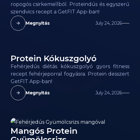
ropogós csirkemellből. Proteindús és egyszerű
szendvics recept a GetFIT App-ban!
Megnyitás
July 24, 2026
Protein Kókuszgolyó
242
kcal
Fehérjedús diétás kókuszgolyó gyors fitness
recept fehérjeporral fogyásra. Protein desszert
GetFIT App-ban!
Megnyitás
July 24, 2026
Mangós Protein
156
kcal
Gyümölcsrizs