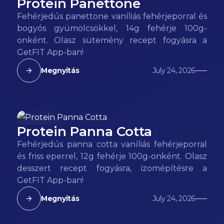
Protein Panettone
165
kcal
Fehérjedús panettone vaníliás fehérjeporral és
bogyós gyümölcsökkel, 14g fehérje 100g-
onként. Olasz sütemény recept fogyásra a
GetFIT App-ban!
Megnyitás
July 24, 2026
Protein Panna Cotta
85
kcal
Fehérjedús panna cotta vaníliás fehérjeporral
és friss eperrel, 12g fehérje 100g-onként. Olasz
desszert recept fogyásra, izomépítésre a
GetFIT App-ban!
Megnyitás
July 24, 2026