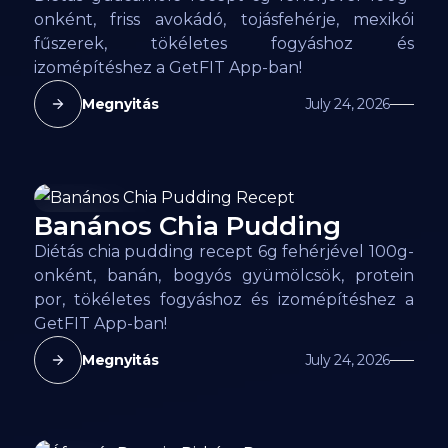
onként, friss avokádó, tojásfehérje, mexikói
fűszerek, tökéletes fogyáshoz és
izomépítéshez a GetFIT App-ban!
Megnyitás
July 24, 2026
Banános Chia Pudding
80
kcal
Diétás chia pudding recept 6g fehérjével 100g-
onként, banán, bogyós gyümölcsök, protein
por, tökéletes fogyáshoz és izomépítéshez a
GetFIT App-ban!
Megnyitás
July 24, 2026