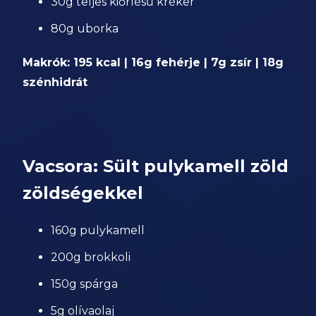
30g teljes kiőrlésű kréker
80g uborka
Makrók: 195 kcal | 16g fehérje | 7g zsír | 18g
szénhidrát
Vacsora: Sült pulykamell zöld
zöldségekkel
160g pulykamell
200g brokkoli
150g spárga
5g olívaolaj