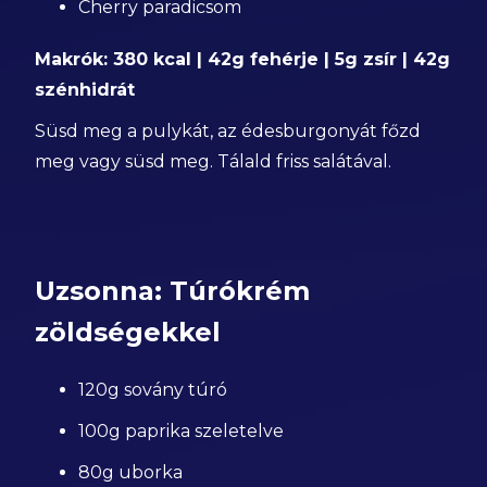
Cherry paradicsom
Makrók: 380 kcal | 42g fehérje | 5g zsír | 42g
szénhidrát
Süsd meg a pulykát, az édesburgonyát főzd
meg vagy süsd meg. Tálald friss salátával.
Uzsonna: Túrókrém
zöldségekkel
120g sovány túró
100g paprika szeletelve
80g uborka