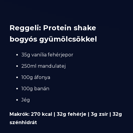
Reggeli: Protein shake
bogyós gyümölcsökkel
35g vanília fehérjepor
250ml mandulatej
100g áfonya
100g banán
Jég
Makrók: 270 kcal | 32g fehérje | 3g zsír | 32g
szénhidrát