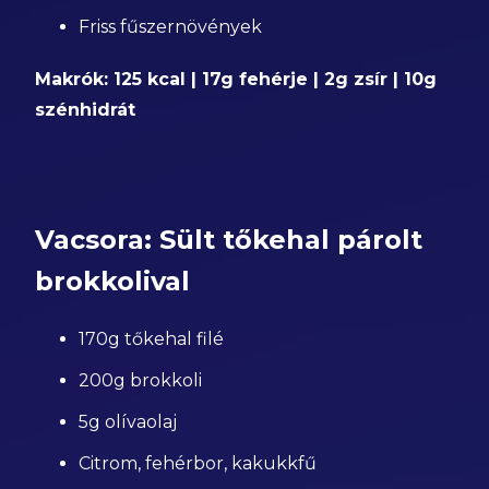
Friss fűszernövények
Makrók: 125 kcal | 17g fehérje | 2g zsír | 10g
szénhidrát
Vacsora: Sült tőkehal párolt
brokkolival
170g tőkehal filé
200g brokkoli
5g olívaolaj
Citrom, fehérbor, kakukkfű