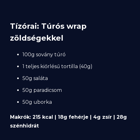
Tízórai: Túrós wrap
zöldségekkel
100g sovány túró
1 teljes kiőrlésű tortilla (40g)
50g saláta
50g paradicsom
50g uborka
Makrók: 215 kcal | 18g fehérje | 4g zsír | 28g
szénhidrát