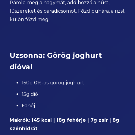
Párold meg a hagymát, add hozzá a húst,
fűszereket és paradicsomot. Főzd puhára, a rizst
külön főzd meg.
Uzsonna: Görög joghurt
dióval
150g 0%-os görög joghurt
15g dió
Fahéj
Makrók: 145 kcal | 18g fehérje | 7g zsír | 8g
szénhidrát