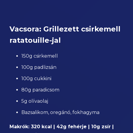
Vacsora: Grillezett csirkemell
ratatouille-jal
150g csirkemell
100g padlizsán
100g cukkini
80g paradicsom
5g olívaolaj
Bazsalikom, oregánó, fokhagyma
Makrók: 320 kcal | 42g fehérje | 10g zsír |