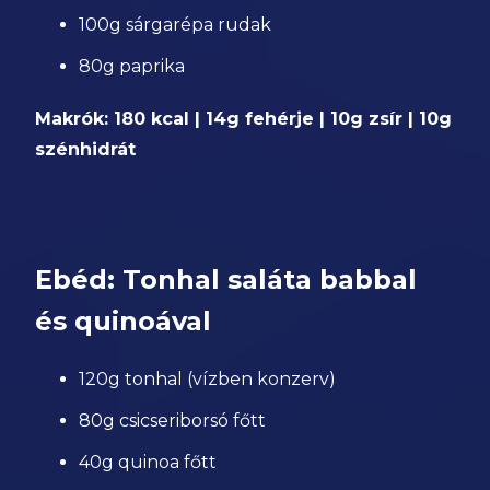
100g sárgarépa rudak
80g paprika
Makrók: 180 kcal | 14g fehérje | 10g zsír | 10g
szénhidrát
Ebéd: Tonhal saláta babbal
és quinoával
120g tonhal (vízben konzerv)
80g csicseriborsó főtt
40g quinoa főtt