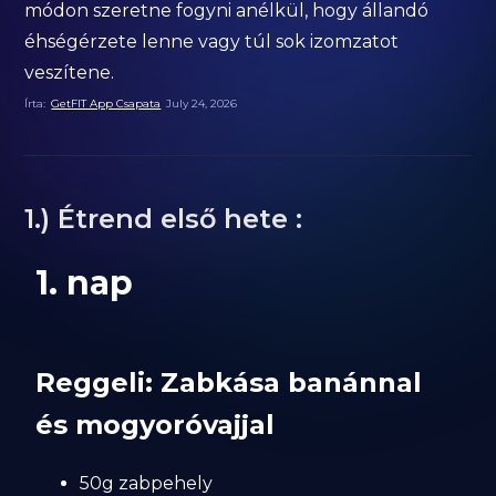
módon szeretne fogyni anélkül, hogy állandó
éhségérzete lenne vagy túl sok izomzatot
veszítene.
Írta:
GetFIT App Csapata
July 24, 2026
1.) Étrend első hete :
1. nap
Reggeli: Zabkása banánnal
és mogyoróvajjal
50g zabpehely