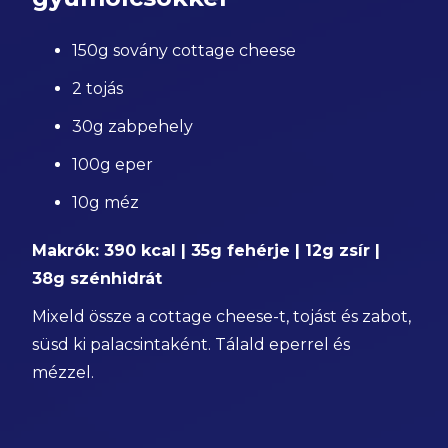
150g sovány cottage cheese
2 tojás
30g zabpehely
100g eper
10g méz
Makrók: 390 kcal | 35g fehérje | 12g zsír |
38g szénhidrát
Mixeld össze a cottage cheese-t, tojást és zabot,
süsd ki palacsintaként. Tálald eperrel és
mézzel.