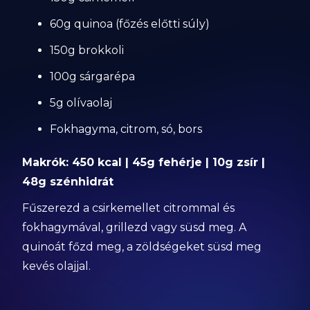
60g quinoa (főzés előtti súly)
150g brokkoli
100g sárgarépa
5g olívaolaj
Fokhagyma, citrom, só, bors
Makrók: 450 kcal | 45g fehérje | 10g zsír |
48g szénhidrát
Fűszerezd a csirkemellet citrommal és
fokhagymával, grillezd vagy süsd meg. A
quinoát főzd meg, a zöldségeket süsd meg
kevés olajjal.