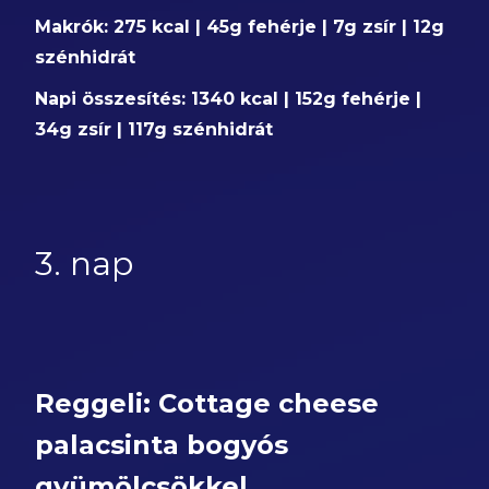
Makrók: 275 kcal | 45g fehérje | 7g zsír | 12g
szénhidrát
Napi összesítés: 1340 kcal | 152g fehérje |
34g zsír | 117g szénhidrát
3. nap
Reggeli: Cottage cheese
palacsinta bogyós
gyümölcsökkel