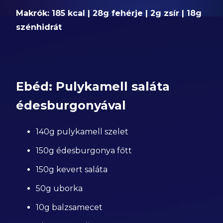
Makrók: 185 kcal | 28g fehérje | 2g zsír | 18g
szénhidrát
Ebéd: Pulykamell saláta
édesburgonyával
140g pulykamell szelet
150g édesburgonya főtt
150g kevert saláta
50g uborka
10g balzsamecet