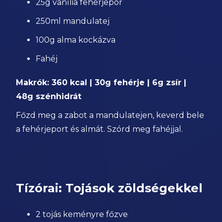
25g vanília fehérjepor
250ml mandulatej
100g alma kockázva
Fahéj
Makrók: 360 kcal | 30g fehérje | 6g zsír |
48g szénhidrát
Főzd meg a zabot a mandulatejen, keverd bele
a fehérjeport és almát. Szórd meg fahéjjal.
Tízórai: Tojások zöldségekkel
2 tojás keményre főzve