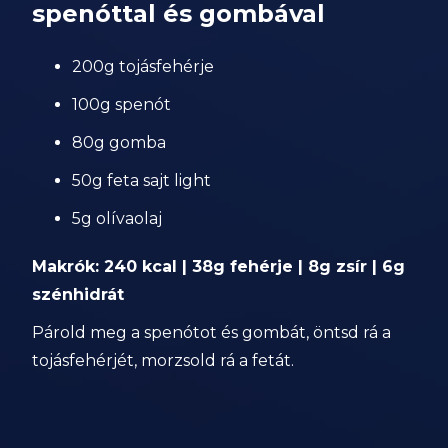
spenóttal és gombával
200g tojásfehérje
100g spenót
80g gomba
50g feta sajt light
5g olívaolaj
Makrók: 240 kcal | 38g fehérje | 8g zsír | 6g
szénhidrát
Párold meg a spenótot és gombát, öntsd rá a
tojásfehérjét, morzsold rá a fetát.