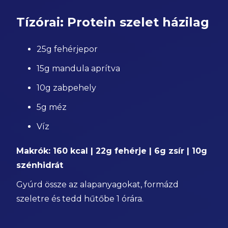
Tízórai: Protein szelet házilag
25g fehérjepor
15g mandula aprítva
10g zabpehely
5g méz
Víz
Makrók: 160 kcal | 22g fehérje | 6g zsír | 10g
szénhidrát
Gyúrd össze az alapanyagokat, formázd
szeletre és tedd hűtőbe 1 órára.