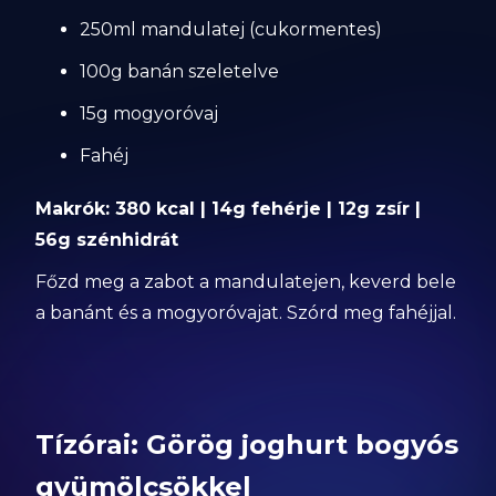
250ml mandulatej (cukormentes)
100g banán szeletelve
15g mogyoróvaj
Fahéj
Makrók: 380 kcal | 14g fehérje | 12g zsír |
56g szénhidrát
Főzd meg a zabot a mandulatejen, keverd bele
a banánt és a mogyoróvajat. Szórd meg fahéjjal.
Tízórai: Görög joghurt bogyós
gyümölcsökkel