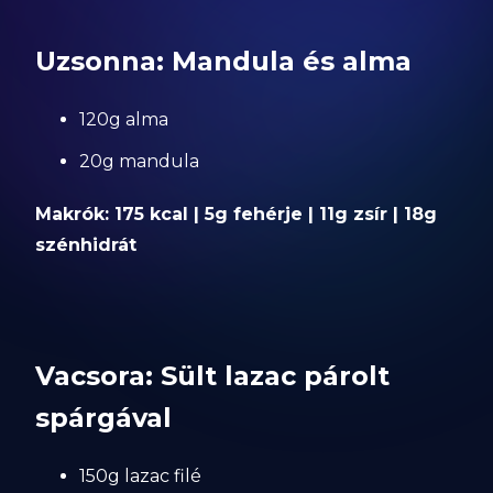
Uzsonna: Mandula és alma
120g alma
20g mandula
Makrók: 175 kcal | 5g fehérje | 11g zsír | 18g
szénhidrát
Vacsora: Sült lazac párolt
spárgával
150g lazac filé