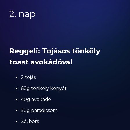
2. nap
Reggeli: Tojásos tönköly
toast avokádóval
2 tojás
60g tönköly kenyér
40g avokádó
50g paradicsom
Só, bors