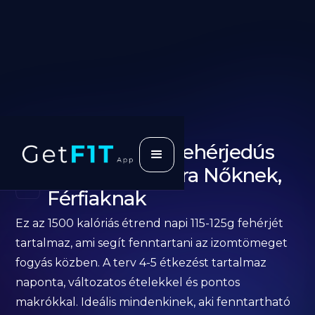
1500 Kalóriás Fehérjedús
Étrend Fogyásra Nőknek,
Férfiaknak
Ez az 1500 kalóriás étrend napi 115-125g fehérjét
tartalmaz, ami segít fenntartani az izomtömeget
fogyás közben. A terv 4-5 étkezést tartalmaz
naponta, változatos ételekkel és pontos
makrókkal. Ideális mindenkinek, aki fenntartható