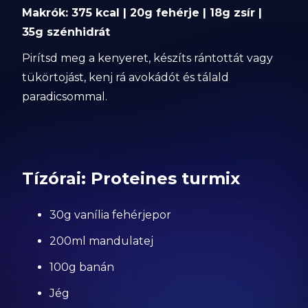
Makrók: 375 kcal | 20g fehérje | 18g zsír |
35g szénhidrát
Pirítsd meg a kenyeret, készíts rántottát vagy
tükörtojást, kenj rá avokádót és tálald
paradicsommal.
Tízórai: Proteines turmix
30g vanília fehérjepor
200ml mandulatej
100g banán
Jég