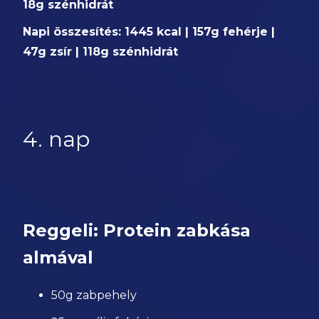
18g szénhidrát
Napi összesítés: 1445 kcal | 157g fehérje |
47g zsír | 118g szénhidrát
4. nap
Reggeli: Protein zabkása
almával
50g zabpehely