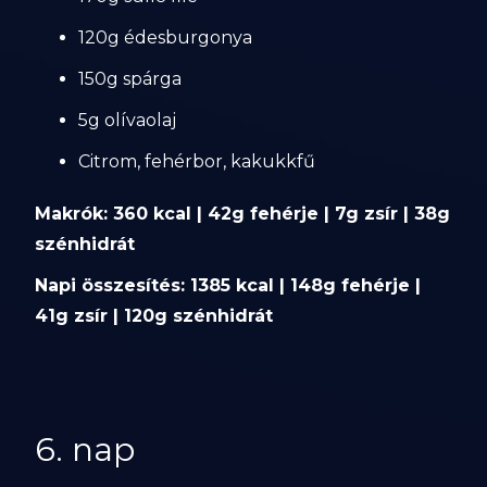
120g édesburgonya
150g spárga
5g olívaolaj
Citrom, fehérbor, kakukkfű
Makrók: 360 kcal | 42g fehérje | 7g zsír | 38g
szénhidrát
Napi összesítés: 1385 kcal | 148g fehérje |
41g zsír | 120g szénhidrát
6. nap