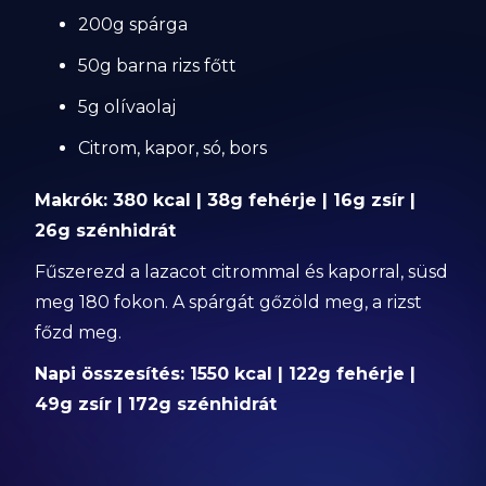
200g spárga
50g barna rizs főtt
5g olívaolaj
Citrom, kapor, só, bors
Makrók: 380 kcal | 38g fehérje | 16g zsír |
26g szénhidrát
Fűszerezd a lazacot citrommal és kaporral, süsd
meg 180 fokon. A spárgát gőzöld meg, a rizst
főzd meg.
Napi összesítés: 1550 kcal | 122g fehérje |
49g zsír | 172g szénhidrát