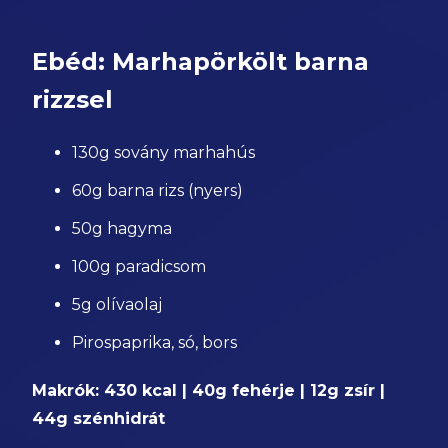
Ebéd: Marhapörkölt barna
rizzsel
130g sovány marhahús
60g barna rizs (nyers)
50g hagyma
100g paradicsom
5g olívaolaj
Pirospaprika, só, bors
Makrók: 430 kcal | 40g fehérje | 12g zsír |
44g szénhidrát