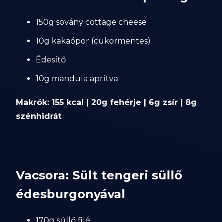
150g sovány cottage cheese
10g kakaópor (cukormentes)
Édesítő
10g mandula aprítva
Makrók: 155 kcal | 20g fehérje | 6g zsír | 8g
szénhidrát
Vacsora: Sült tengeri süllő
édesburgonyával
170g süllő filé