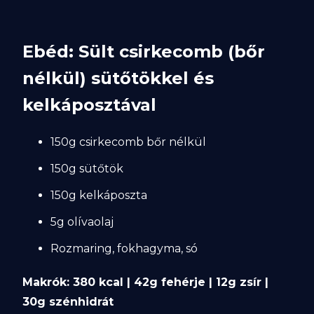
Ebéd: Sült csirkecomb (bőr
nélkül) sütőtökkel és
kelkáposztával
150g csirkecomb bőr nélkül
150g sütőtök
150g kelkáposzta
5g olívaolaj
Rozmaring, fokhagyma, só
Makrók: 380 kcal | 42g fehérje | 12g zsír |
30g szénhidrát