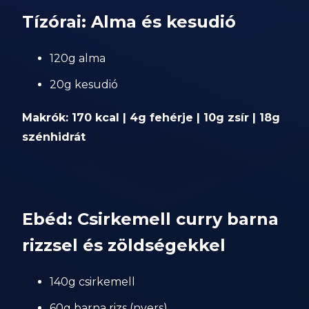
Tízórai: Alma és kesudió
120g alma
20g kesudió
Makrók: 170 kcal | 4g fehérje | 10g zsír | 18g
szénhidrát
Ebéd: Csirkemell curry barna
rizzsel és zöldségekkel
140g csirkemell
60g barna rizs (nyers)