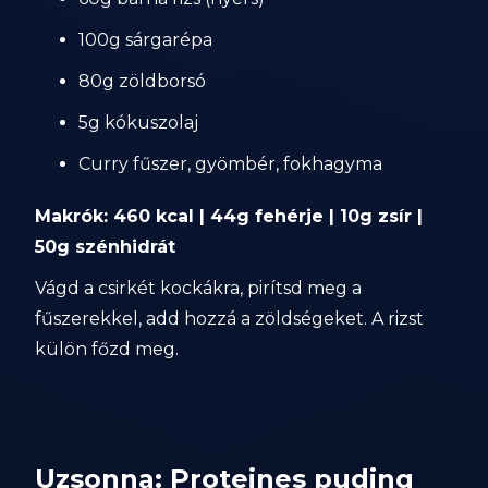
100g sárgarépa
80g zöldborsó
5g kókuszolaj
Curry fűszer, gyömbér, fokhagyma
Makrók: 460 kcal | 44g fehérje | 10g zsír |
50g szénhidrát
Vágd a csirkét kockákra, pirítsd meg a
fűszerekkel, add hozzá a zöldségeket. A rizst
külön főzd meg.
Uzsonna: Proteines puding