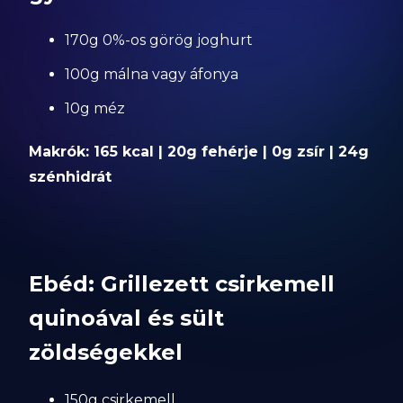
170g 0%-os görög joghurt
100g málna vagy áfonya
10g méz
Makrók: 165 kcal | 20g fehérje | 0g zsír | 24g
szénhidrát
Ebéd: Grillezett csirkemell
quinoával és sült
zöldségekkel
150g csirkemell