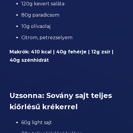
120g kevert saláta
80g paradicsom
10g olívaolaj
Citrom, petrezselyem
Makrók: 410 kcal | 40g fehérje | 12g zsír |
40g szénhidrát
Uzsonna: Sovány sajt teljes
kiőrlésű krékerrel
60g light sajt