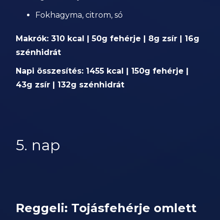
Fokhagyma, citrom, só
Makrók: 310 kcal | 50g fehérje | 8g zsír | 16g
szénhidrát
Napi összesítés: 1455 kcal | 150g fehérje |
43g zsír | 132g szénhidrát
5. nap
Reggeli: Tojásfehérje omlett