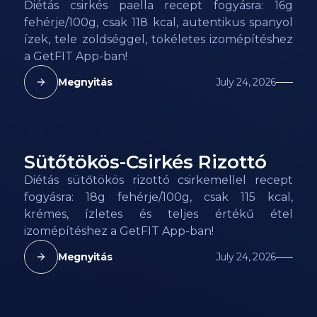
Diétás csirkés paella recept fogyásra: 16g
fehérje/100g, csak 118 kcal, autentikus spanyol
ízek, tele zöldséggel, tökéletes izomépítéshez
a GetFIT App-ban!
Megnyitás
July 24, 2026
Sütőtökös-Csirkés Rizottó
115
kcal
Diétás sütőtökös rizottó csirkemellel recept
fogyásra: 18g fehérje/100g, csak 115 kcal,
krémes, ízletes és teljes értékű étel
izomépítéshez a GetFIT App-ban!
Megnyitás
July 24, 2026