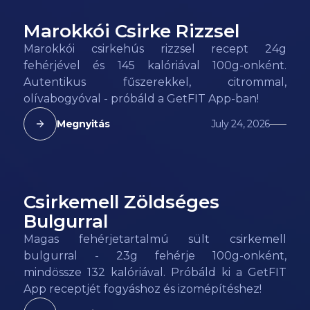
Marokkói Csirke Rizzsel
152
kcal
Marokkói csirkehús rizzsel recept 24g
fehérjével és 145 kalóriával 100g-onként.
Autentikus fűszerekkel, citrommal,
olívabogyóval - próbáld a GetFIT App-ban!
Megnyitás
July 24, 2026
Csirkemell Zöldséges
132
kcal
Bulgurral
Magas fehérjetartalmú sült csirkemell
bulgurral - 23g fehérje 100g-onként,
mindössze 132 kalóriával. Próbáld ki a GetFIT
App receptjét fogyáshoz és izomépítéshez!