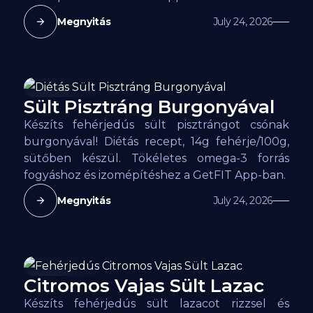
Megnyitás
July 24, 2026
Sült Pisztráng Burgonyával
138
kcal
Készíts fehérjedús sült pisztrángot csónak
burgonyával! Diétás recept, 14g fehérje/100g,
sütőben készül. Tökéletes omega-3 forrás
fogyáshoz és izomépítéshez a GetFIT App-ban.
Megnyitás
July 24, 2026
Citromos Vajas Sült Lazac
162
kcal
Készíts fehérjedús sült lazacot rizzsel és