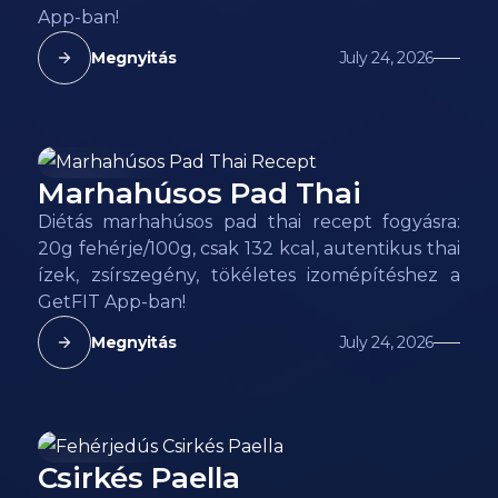
App-ban!
Megnyitás
July 24, 2026
Marhahúsos Pad Thai
132
kcal
Diétás marhahúsos pad thai recept fogyásra:
20g fehérje/100g, csak 132 kcal, autentikus thai
ízek, zsírszegény, tökéletes izomépítéshez a
GetFIT App-ban!
Megnyitás
July 24, 2026
Csirkés Paella
118
kcal