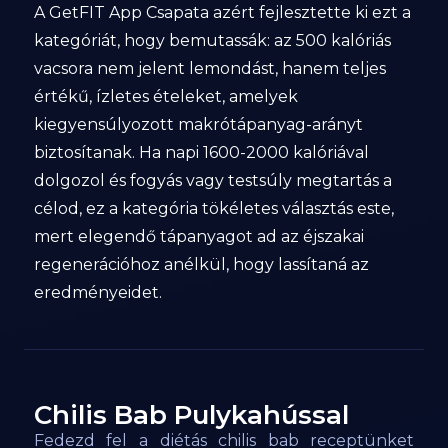
A GetFIT App Csapata azért fejlesztette ki ezt a
kategóriát, hogy bemutassák: az 500 kalóriás
vacsora nem jelent lemondást, hanem teljes
értékű, ízletes ételeket, amelyek
kiegyensúlyozott makrótápanyag-arányt
biztosítanak. Ha napi 1600-2000 kalóriával
dolgozol és fogyás vagy testsúly megtartás a
célod, ez a kategória tökéletes választás este,
mert elegendő tápanyagot ad az éjszakai
regenerációhoz anélkül, hogy lassítaná az
eredményeidet.
Chilis Bab Pulykahússal
120
kcal
Fedezd fel a diétás chilis bab receptünket