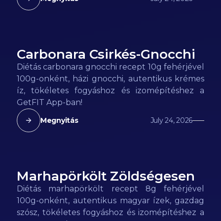
Carbonara Csirkés-Gnocchi
110
kcal
Diétás carbonara gnocchi recept 10g fehérjével
100g-onként, házi gnocchi, autentikus krémes
íz, tökéletes fogyáshoz és izomépítéshez a
GetFIT App-ban!
Megnyitás
July 24, 2026
Marhapörkölt Zöldségesen
80
kcal
Diétás marhapörkölt recept 8g fehérjével
100g-onként, autentikus magyar ízek, gazdag
szósz, tökéletes fogyáshoz és izomépítéshez a