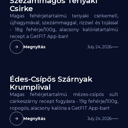
Szezámmagos Teriyaki
138
kcal
Csirke
Magas fehérjetartalmú teriyaki csirkemell,
újhagymával, szezámmaggal, rizzsel és tojással
- 18g fehérje/100g, alacsony kalóriatartalmú
recept a GetFIT App-ban!
Megnyitás
July 24, 2026
Édes-Csípős Szárnyak
132
kcal
Krumplival
Magas fehérjetartalmú mézes-csípős sült
csirkeszárny recept fogyásra - 19g fehérje/100g,
ropogós, alacsony kalória a GetFIT App-ban!
Megnyitás
July 24, 2026