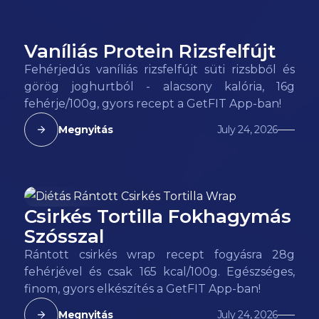
Vaníliás Protein Rizsfelfújt
135
kcal
Fehérjedús vaníliás rizsfelfújt süti rizsbből és
görög joghurtból - alacsony kalória, 16g
fehérje/100g, gyors recept a GetFIT App-ban!
Megnyitás
July 24, 2026
Csirkés Tortilla Fokhagymás
165
kcal
Szósszal
Rántott csirkés wrap recept fogyásra 28g
fehérjével és csak 165 kcal/100g. Egészséges,
finom, gyors elkészítés a GetFIT App-ban!
Megnyitás
July 24, 2026