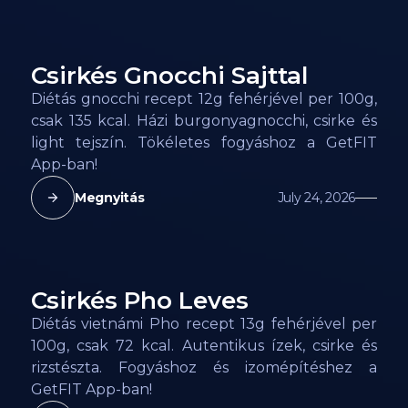
Csirkés Gnocchi Sajttal
135
kcal
Diétás gnocchi recept 12g fehérjével per 100g,
csak 135 kcal. Házi burgonyagnocchi, csirke és
light tejszín. Tökéletes fogyáshoz a GetFIT
App-ban!
Megnyitás
July 24, 2026
Csirkés Pho Leves
72
kcal
Diétás vietnámi Pho recept 13g fehérjével per
100g, csak 72 kcal. Autentikus ízek, csirke és
rizstészta. Fogyáshoz és izomépítéshez a
GetFIT App-ban!