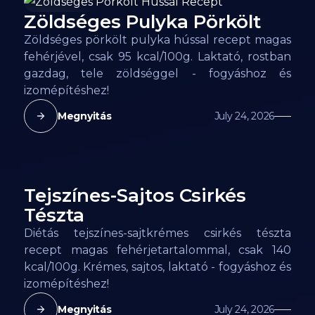
Zöldséges Pulyka Pörkölt
95
kcal
Zöldséges pörkölt pulyka hússal recept magas
fehérjével, csak 95 kcal/100g. Laktató, rostban
gazdag, tele zöldséggel - fogyáshoz és
izomépítéshez!
Megnyitás
July 24, 2026
Tejszínes-Sajtos Csirkés
140
kcal
Tészta
Diétás tejszínes-sajtkrémes csirkés tészta
recept magas fehérjetartalommal, csak 140
kcal/100g. Krémes, sajtos, laktató - fogyáshoz és
izomépítéshez!
Megnyitás
July 24, 2026