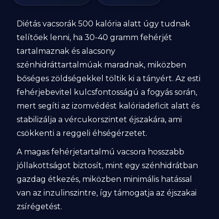
Diétás vacsorák 500 kalória alatt úgy tudnak
telítőek lenni, ha 30-40 gramm fehérjét
tartalmaznak és alacsony
szénhidráttartalmúak maradnak, miközben
bőséges zöldségekkel töltik ki a tányért. Az esti
fehérjebevitel kulcsfontosságú a fogyás során,
mert segíti az izomvédést kalóriadeficit alatt és
stabilizálja a vércukorszintet éjszakára, ami
csökkenti a reggeli éhségérzetet.
A magas fehérjetartalmú vacsora hosszabb
jóllakottságot biztosít, mint egy szénhidrátban
gazdag étkezés, miközben minimális hatással
van az inzulinszintre, így támogatja az éjszakai
zsírégetést.