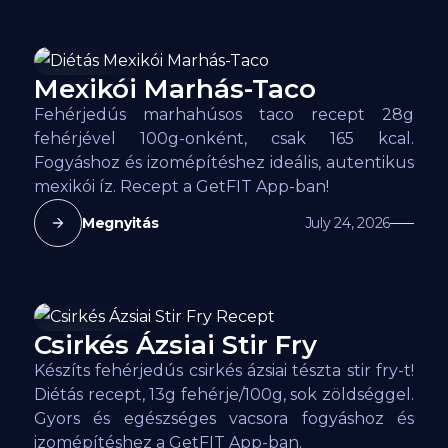
Mexikói Marhás-Taco
165
kcal
Fehérjedús marhahúsos taco recept 28g
fehérjével 100g-onként, csak 165 kcal.
Fogyáshoz és izomépítéshez ideális, autentikus
mexikói íz. Recept a GetFIT App-ban!
Megnyitás
July 24, 2026
Csirkés Ázsiai Stir Fry
132
kcal
Készíts fehérjedús csirkés ázsiai tészta stir fry-t!
Diétás recept, 13g fehérje/100g, sok zöldséggel.
Gyors és egészséges vacsora fogyáshoz és
izomépítéshez a GetFIT App-ban.