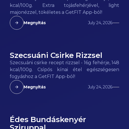
kcal/100g. Extra tojásfehérjével, light
majonézzel, tökéletes a GetFIT App-ból!
Megnyitás
July 24, 2026
Szecsuáni Csirke Rizzsel
148
kcal
Szecsuáni csirke recept rizzsel - 16g fehérje, 148
kcal/100g. Csípős kínai étel egészségesen
fogyáshoz a GetFIT App-ból!
Megnyitás
July 24, 2026
Édes Bundáskenyér
165
kcal
Sziruppal