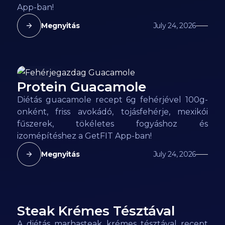
App-ban!
Megnyitás
July 24, 2026
Protein Guacamole
106
kcal
Diétás guacamole recept 6g fehérjével 100g-
onként, friss avokádó, tojásfehérje, mexikói
fűszerek, tökéletes fogyáshoz és
izomépítéshez a GetFIT App-ban!
Megnyitás
July 24, 2026
Steak Krémes Tésztával
180
kcal
A diétás marhasteak krémes tésztával recept