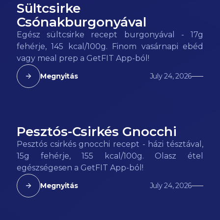
Sültcsirke
145
kcal
Csónakburgonyával
Egész sültcsirke recept burgonyával - 17g
fehérje, 145 kcal/100g. Finom vasárnapi ebéd
vagy meal prep a GetFIT App-ból!
Megnyitás
July 24, 2026
Pesztós-Csirkés Gnocchi
155
kcal
Pesztós csirkés gnocchi recept - házi tésztával,
15g fehérje, 155 kcal/100g. Olasz étel
egészségesen a GetFIT App-ból!
Megnyitás
July 24, 2026