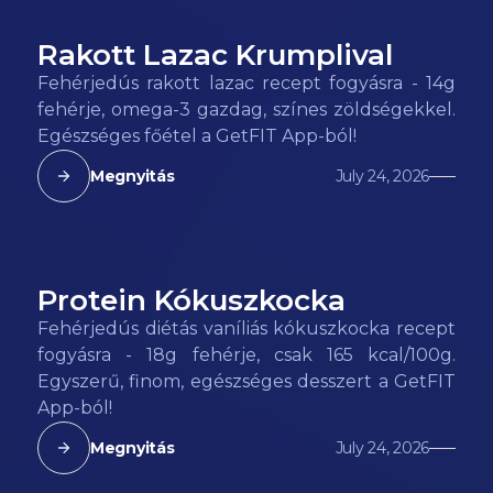
Rakott Lazac Krumplival
112
kcal
Fehérjedús rakott lazac recept fogyásra - 14g
fehérje, omega-3 gazdag, színes zöldségekkel.
Egészséges főétel a GetFIT App-ból!
Megnyitás
July 24, 2026
Protein Kókuszkocka
165
kcal
Fehérjedús diétás vaníliás kókuszkocka recept
fogyásra - 18g fehérje, csak 165 kcal/100g.
Egyszerű, finom, egészséges desszert a GetFIT
App-ból!
Megnyitás
July 24, 2026