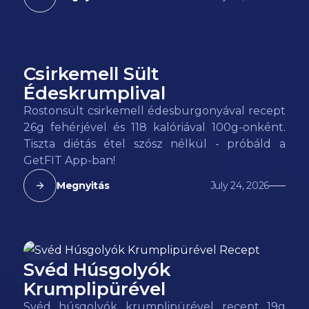
Csirkemell Sült
118
kcal
Édeskrumplival
Rostonsült csirkemell édesburgonyával recept
26g fehérjével és 118 kalóriával 100g-onként.
Tiszta diétás étel szósz nélkül - próbáld a
GetFIT App-ban!
Megnyitás
July 24, 2026
Svéd Húsgolyók
135
kcal
Krumplipürével
Svéd húsgolyók krumplipürével recept 19g