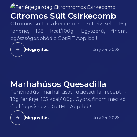
Citromos Sült Csirkecomb
138
kcal
Citromos sült csirkecomb recept rizzsel - 16g
fehérje, 138 kcal/100g. Egyszerű, finom,
egészséges ebéd a GetFIT App-ból!
Megnyitás
July 24, 2026
Marhahúsos Quesadilla
165
kcal
Fehérjedús marhahúsos quesadilla recept -
18g fehérje, 165 kcal/100g. Gyors, finom mexikói
étel fogyáshoz a GetFIT App-ból!
Megnyitás
July 24, 2026