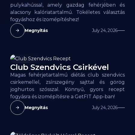
pulykahússal, amely gazdag fehérjében és
alacsony kalóriatartalmú. Tökéletes választás
fogyáshoz és izomépítéshez!
Megnyitás
July 24, 2026
Club Szendvics Csirkével
163
kcal
Magas fehérjetartalmú diétás club szendvics
csirkemellel, zsírszegény sajttal és görög
joghurtos szósszal. Könnyű, gyors recept
fogyásra és izomépítésre a GetFIT App-ban!
Megnyitás
July 24, 2026