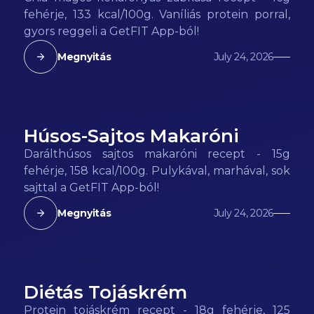
fehérje, 133 kcal/100g. Vaníliás protein porral,
gyors reggeli a GetFIT App-ból!
Megnyitás
July 24, 2026
Húsos-Sajtos Makaróni
158
kcal
Darálthúsos sajtos makaróni recept - 15g
fehérje, 158 kcal/100g. Pulykával, marhával, sok
sajttal a GetFIT App-ból!
Megnyitás
July 24, 2026
Diétás Tojáskrém
125
kcal
Protein tojáskrém recept - 18g fehérje, 125