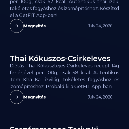
per 100g, csak 52 kcal. Autentikus thai ízek,
tökéletes fogyáshoz és izomépítéshez. Készítsd
el a GetFIT App-ban!
Megnyitás
July 24, 2026
Thai Kókuszos-Csirkeleves
58
kcal
Diétás Thai Kókusztejes Csirkeleves recept 14g
fehérjével per 100g, csak 58 kcal. Autentikus
Tom Kha Kai ízvilág, tökéletes fogyáshoz és
izomépítéshez. Próbáld ki a GetFIT App-ban!
Megnyitás
July 24, 2026