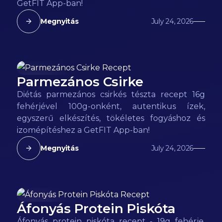
GetFIT App-ban!
Megnyitás
July 24, 2026
Parmezános Csirke
137
kcal
Diétás parmezános csirkés tészta recept 16g
fehérjével 100g-onként, autentikus ízek,
egyszerű elkészítés, tökéletes fogyáshoz és
izomépítéshez a GetFIT App-ban!
Megnyitás
July 24, 2026
Áfonyás Protein Piskóta
128
kcal
Áfonyás protein piskóta recept - 19g fehérje,