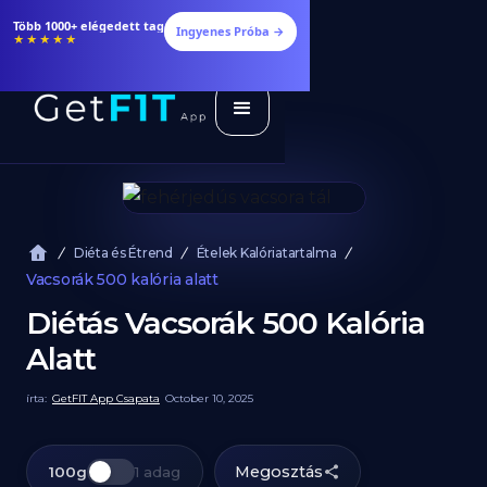
Több 1000+ elégedett tag
Ingyenes Próba →
★★★★★
Diéta és Étrend
Ételek Kalóriatartalma
Vacsorák 500 kalória alatt
Diétás Vacsorák 500 Kalória
Alatt
írta:
GetFIT App Csapata
October 10, 2025
Megosztás
100g
1 adag