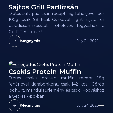
Sajtos Grill Padlizsán
98
kcal
Diétás sült padlizsán recept 15g fehérjével per
100g, csak 98 kcal. Csirkével, light sajttal és
paradicsomszósszal. Tökéletes fogyáshoz a
GetFIT App-ban!
Megnyitás
July 24, 2026
Csokis Protein-Muffin
188
kcal
Diétás csokis protein muffin recept 18g
fehérjével darabonként, csak 142 kcal. Görög
joghurt, mandulaőrlemény és csoki. Fogyáshoz
a GetFIT App-ban!
Megnyitás
July 24, 2026