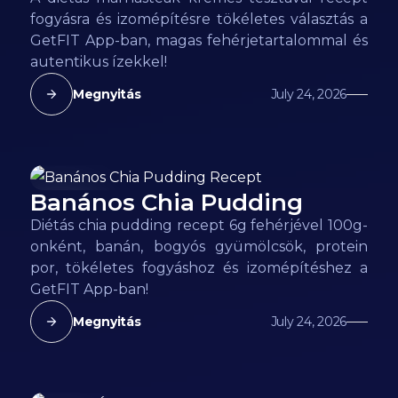
fogyásra és izomépítésre tökéletes választás a
GetFIT App-ban, magas fehérjetartalommal és
autentikus ízekkel!
Megnyitás
July 24, 2026
Banános Chia Pudding
80
kcal
Diétás chia pudding recept 6g fehérjével 100g-
onként, banán, bogyós gyümölcsök, protein
por, tökéletes fogyáshoz és izomépítéshez a
GetFIT App-ban!
Megnyitás
July 24, 2026