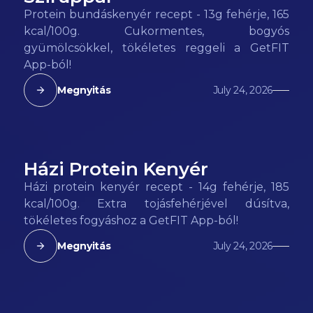
Protein bundáskenyér recept - 13g fehérje, 165
kcal/100g. Cukormentes, bogyós
gyümölcsökkel, tökéletes reggeli a GetFIT
App-ból!
Megnyitás
July 24, 2026
Házi Protein Kenyér
185
kcal
Házi protein kenyér recept - 14g fehérje, 185
kcal/100g. Extra tojásfehérjével dúsítva,
tökéletes fogyáshoz a GetFIT App-ból!
Megnyitás
July 24, 2026