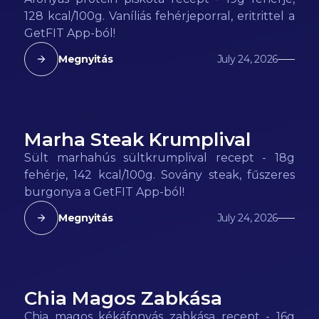
128 kcal/100g. Vaníliás fehérjeporral, eritrittel a
GetFIT App-ból!
Megnyitás
July 24, 2026
Marha Steak Krumplival
142
kcal
Sült marhahús sültkrumplival recept - 18g
fehérje, 142 kcal/100g. Sovány steak, fűszeres
burgonya a GetFIT App-ból!
Megnyitás
July 24, 2026
Chia Magos Zabkása
133
kcal
Chia magos kékáfonyás zabkása recept - 16g