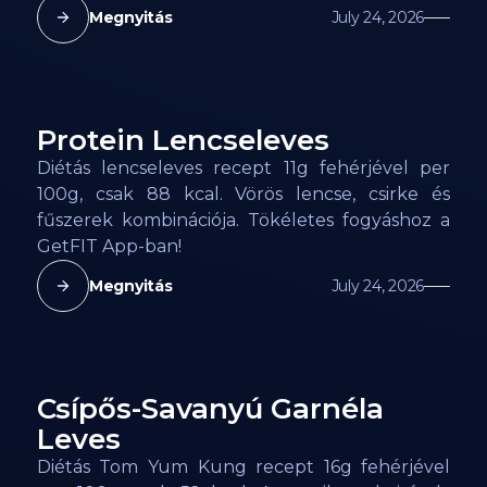
Megnyitás
July 24, 2026
Protein Lencseleves
88
kcal
Diétás lencseleves recept 11g fehérjével per
100g, csak 88 kcal. Vörös lencse, csirke és
fűszerek kombinációja. Tökéletes fogyáshoz a
GetFIT App-ban!
Megnyitás
July 24, 2026
Csípős-Savanyú Garnéla
52
kcal
Leves
Diétás Tom Yum Kung recept 16g fehérjével