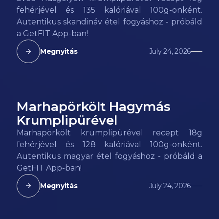
fehérjével és 135 kalóriával 100g-onként.
Autentikus skandináv étel fogyáshoz - próbáld
a GetFIT App-ban!
Megnyitás
July 24, 2026
Marhapörkölt Hagymás
128
kcal
Krumplipürével
Marhapörkölt krumplipürével recept 18g
fehérjével és 128 kalóriával 100g-onként.
Autentikus magyar étel fogyáshoz - próbáld a
GetFIT App-ban!
Megnyitás
July 24, 2026