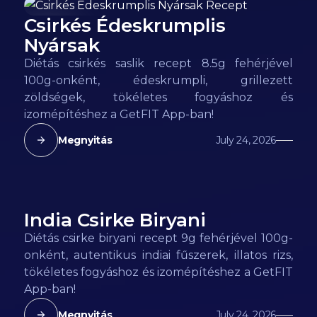
Csirkés Édeskrumplis
93
kcal
Nyársak
Diétás csirkés saslik recept 8.5g fehérjével
100g-onként, édeskrumpli, grillezett
zöldségek, tökéletes fogyáshoz és
izomépítéshez a GetFIT App-ban!
Megnyitás
July 24, 2026
India Csirke Biryani
95
kcal
Diétás csirke biryani recept 9g fehérjével 100g-
onként, autentikus indiai fűszerek, illatos rizs,
tökéletes fogyáshoz és izomépítéshez a GetFIT
App-ban!
Megnyitás
July 24, 2026