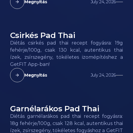
Megnyitás
July 24, 2026
Csirkés Pad Thai
130
kcal
Diétás csirkés pad thai recept fogyásra: 19g
fehérje/100g, csak 130 kcal, autentikus thai
ízek, zsírszegény, tökéletes izomépítéshez a
GetFIT App-ban!
Megnyitás
July 24, 2026
Garnélarákos Pad Thai
128
kcal
Diétás garnélarákos pad thai recept fogyásra:
18g fehérje/100g, csak 128 kcal, autentikus thai
ízek, zsírszegény, tökéletes fogyáshoz a GetFIT