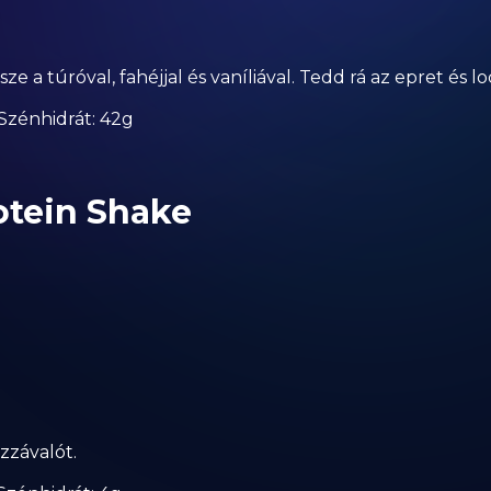
e a túróval, fahéjjal és vaníliával. Tedd rá az epret és 
| Szénhidrát: 42g
otein Shake
zzávalót.