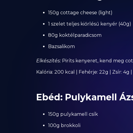
150g cottage cheese (light)
1 szelet teljes kiőrlésű kenyér (40g)
80g koktélparadicsom
Bazsalikom
Elkészítés:
Piríts kenyeret, kend meg cot
Kalória: 200 kcal | Fehérje: 22g | Zsír: 4g
Ebéd: Pulykamell Áz
150g pulykamell csík
100g brokkoli