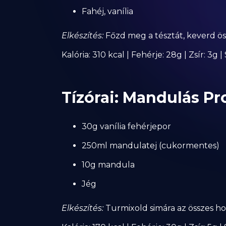
Fahéj, vanília
Elkészítés:
Főzd meg a tésztát, keverd össz
Kalória: 310 kcal | Fehérje: 28g | Zsír: 3g 
Tízórai: Mandulás Pr
30g vanília fehérjepor
250ml mandulatej (cukormentes)
10g mandula
Jég
Elkészítés:
Turmixold simára az összes ho