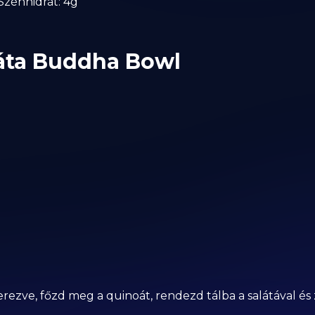
| Szénhidrát: 4g
láta Buddha Bowl
rezve, főzd meg a quinoát, rendezd tálba a salátával és