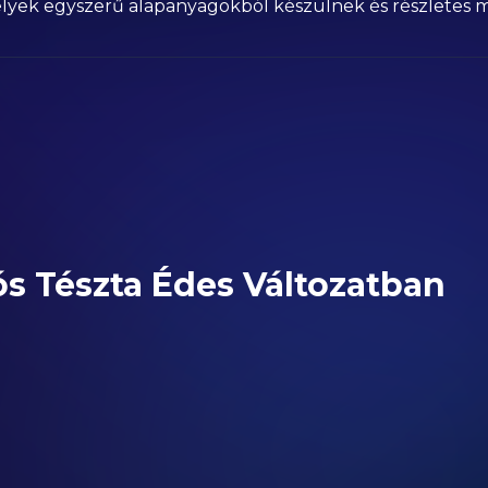
 amelyek egyszerű alapanyagokból készülnek és részletes
ós Tészta Édes Változatban