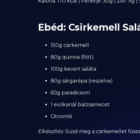
Kalória: 170 kcal | Fehérje: 30g | Zsír: 5g 
Ebéd: Csirkemell Sa
150g csirkemell
80g quinoa (főtt)
100g kevert saláta
80g sárgarépa (reszelve)
60g paradicsom
1 evőkanál balzsamecet
Citromlé
Elkészítés:
Süsd meg a csirkemellet fűsze