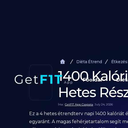
Diéta Étrend
Étkezés
1400 Kalór
Főoldal
Diét
Hetes Rész
Írta:
GetFIT App Csapata
July 24, 2026
Ez a 4 hetes étrendterv napi 1400 kalóriát 
egyaránt. A magas fehérjetartalom segít m