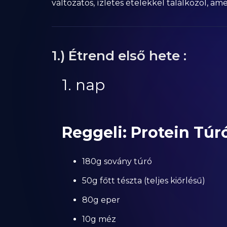
változatos, ízletes ételekkel találkozol,
1.) Étrend első hete :
1. nap
Reggeli: Protein Túr
180g sovány túró
50g főtt tészta (teljes kiőrlésű)
80g eper
10g méz