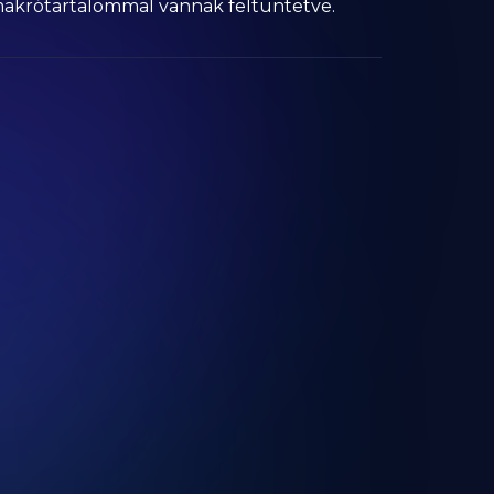
 makrótartalommal vannak feltüntetve.