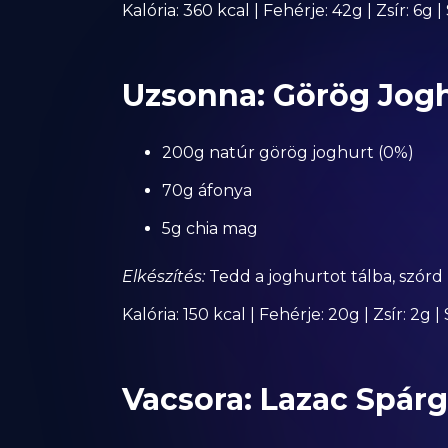
Kalória: 360 kcal | Fehérje: 42g | Zsír: 6g 
Uzsonna: Görög Jogh
200g natúr görög joghurt (0%)
70g áfonya
5g chia mag
Elkészítés:
Tedd a joghurtot tálba, szórd 
Kalória: 150 kcal | Fehérje: 20g | Zsír: 2g 
Vacsora: Lazac Spár