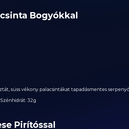
acsinta Bogyókkal
sztát, süss vékony palacsintákat tapadásmentes serpenyő
 | Szénhidrát: 32g
se Pirítóssal