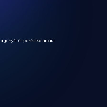
urgonyát és pürésítsd simára.