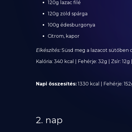
120g lazac filé
120g zöld spárga
100g édesburgonya
Citrom, kapor
Elkészítés:
Süsd meg a lazacot sütőben ci
Kalória: 340 kcal | Fehérje: 32g | Zsír: 12g
Napi összesítés:
1330 kcal | Fehérje: 152
2. nap