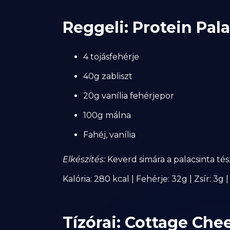
Reggeli: Protein Pal
4 tojásfehérje
40g zabliszt
20g vanília fehérjepor
100g málna
Fahéj, vanília
Elkészítés:
Keverd simára a palacsinta té
Kalória: 280 kcal | Fehérje: 32g | Zsír: 3g
Tízórai: Cottage Chee