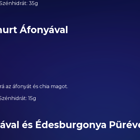
| Szénhidrát: 35g
urt Áfonyával
rá az áfonyát és chia magot.
| Szénhidrát: 15g
gával és Édesburgonya Pürév