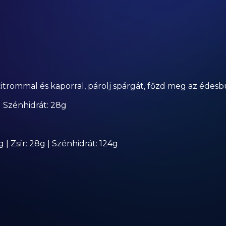
trommal és kaporral, párolj spárgát, főzd meg az édesb
 | Szénhidrát: 28g
g | Zsír: 28g | Szénhidrát: 124g