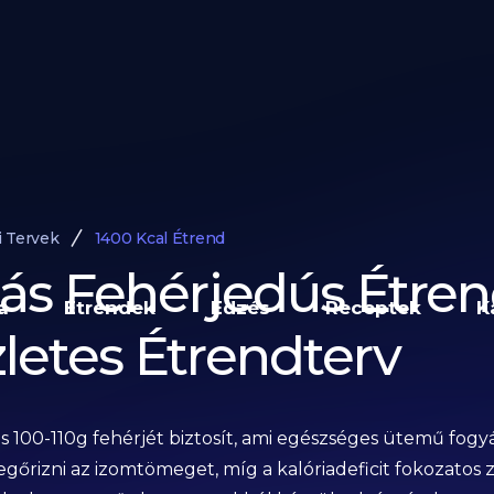
i Tervek
1400 Kcal Étrend
iás Fehérjedús Étren
a
Étrendek
Edzés
Receptek
K
letes Étrendterv
és 100-110g fehérjét biztosít, ami egészséges ütemű fogy
egőrizni az izomtömeget, míg a kalóriadeficit fokozatos