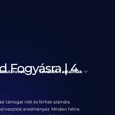
d Fogyásra | 4
alkulátorok
További Tartalmak
ást támogat nők és férfiak számára
 zsírvesztést eredményez. Minden hétre