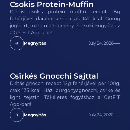
Csokis Protein-Muffin
188
kcal
Diétás csokis protein muffin recept 18g
fehérjével darabonként, csak 142 kcal. Görög
joghurt, mandulaőrlemény és csoki. Fogyáshoz
a GetFIT App-ban!
Megnyitás
July 24, 2026
Csirkés Gnocchi Sajttal
135
kcal
Diétás gnocchi recept 12g fehérjével per 100g,
csak 135 kcal. Házi burgonyagnocchi, csirke és
light tejszín. Tökéletes fogyáshoz a GetFIT
App-ban!
Megnyitás
July 24, 2026