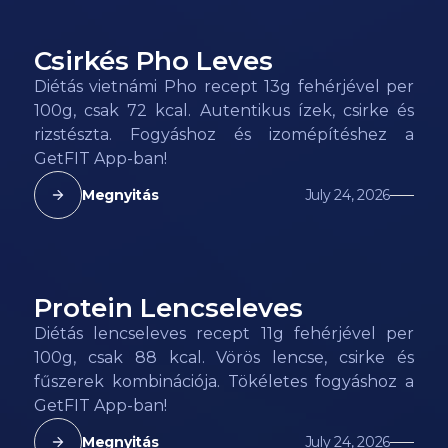
Csirkés Pho Leves
72
kcal
Diétás vietnámi Pho recept 13g fehérjével per
100g, csak 72 kcal. Autentikus ízek, csirke és
rizstészta. Fogyáshoz és izomépítéshez a
GetFIT App-ban!
Megnyitás
July 24, 2026
Protein Lencseleves
88
kcal
Diétás lencseleves recept 11g fehérjével per
100g, csak 88 kcal. Vörös lencse, csirke és
fűszerek kombinációja. Tökéletes fogyáshoz a
GetFIT App-ban!
Megnyitás
July 24, 2026