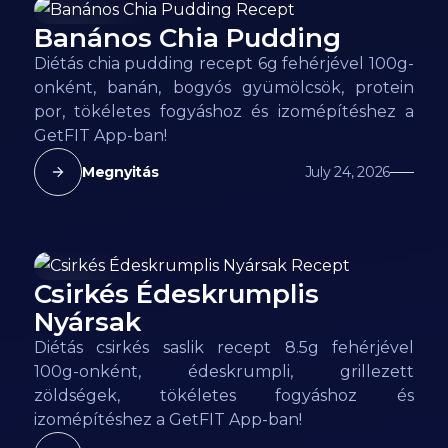
Banános Chia Pudding
80
kcal
Diétás chia pudding recept 6g fehérjével 100g-
onként, banán, bogyós gyümölcsök, protein
por, tökéletes fogyáshoz és izomépítéshez a
GetFIT App-ban!
Megnyitás
July 24, 2026
Csirkés Édeskrumplis
93
kcal
Nyársak
Diétás csirkés saslik recept 8.5g fehérjével
100g-onként, édeskrumpli, grillezett
zöldségek, tökéletes fogyáshoz és
izomépítéshez a GetFIT App-ban!