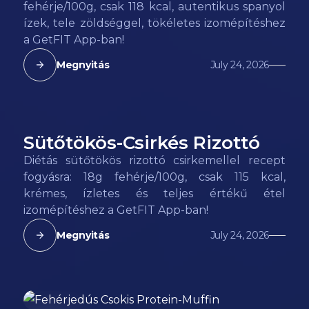
fehérje/100g, csak 118 kcal, autentikus spanyol
ízek, tele zöldséggel, tökéletes izomépítéshez
a GetFIT App-ban!
Megnyitás
July 24, 2026
Sütőtökös-Csirkés Rizottó
115
kcal
Diétás sütőtökös rizottó csirkemellel recept
fogyásra: 18g fehérje/100g, csak 115 kcal,
krémes, ízletes és teljes értékű étel
izomépítéshez a GetFIT App-ban!
Megnyitás
July 24, 2026