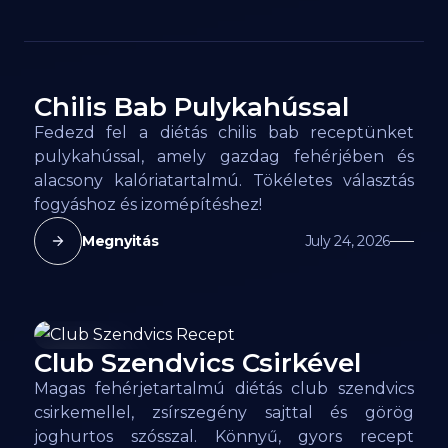
Chilis Bab Pulykahússal
120
kcal
Fedezd fel a diétás chilis bab receptünket
pulykahússal, amely gazdag fehérjében és
alacsony kalóriatartalmú. Tökéletes választás
fogyáshoz és izomépítéshez!
Megnyitás
July 24, 2026
Club Szendvics Csirkével
163
kcal
Magas fehérjetartalmú diétás club szendvics
csirkemellel, zsírszegény sajttal és görög
joghurtos szósszal. Könnyű, gyors recept