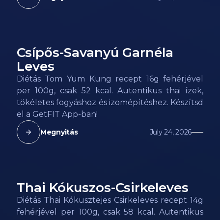
Csípős-Savanyú Garnéla
52
kcal
Leves
Diétás Tom Yum Kung recept 16g fehérjével
per 100g, csak 52 kcal. Autentikus thai ízek,
tökéletes fogyáshoz és izomépítéshez. Készítsd
el a GetFIT App-ban!
Megnyitás
July 24, 2026
Thai Kókuszos-Csirkeleves
58
kcal
Diétás Thai Kókusztejes Csirkeleves recept 14g
fehérjével per 100g, csak 58 kcal. Autentikus