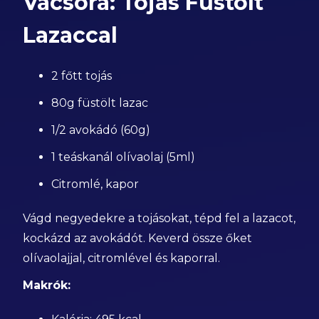
Vacsora: Tojás Füstölt
Lazaccal
2 főtt tojás
80g füstölt lazac
1/2 avokádó (60g)
1 teáskanál olívaolaj (5ml)
Citromlé, kapor
Vágd negyedekre a tojásokat, tépd fel a lazacot,
kockázd az avokádót. Keverd össze őket
olívaolajjal, citromlével és kaporral.
Makrók: