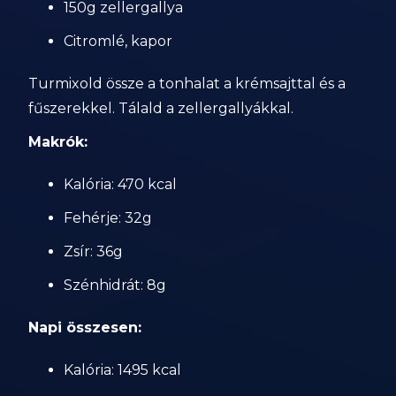
150g zellergallya
Citromlé, kapor
Turmixold össze a tonhalat a krémsajttal és a
fűszerekkel. Tálald a zellergallyákkal.
Makrók:
Kalória: 470 kcal
Fehérje: 32g
Zsír: 36g
Szénhidrát: 8g
Napi összesen:
Kalória: 1495 kcal