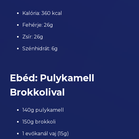
Kalória: 360 kcal
Fehérje: 26g
Zsír: 26g
Szénhidrát: 6g
Ebéd: Pulykamell
Brokkolival
140g pulykamell
150g brokkoli
1 evőkanál vaj (15g)