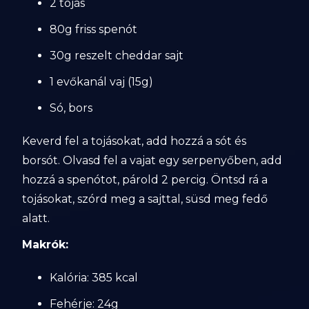
2 tojás
80g friss spenót
30g reszelt cheddar sajt
1 evőkanál vaj (15g)
Só, bors
Keverd fel a tojásokat, add hozzá a sót és
borsót. Olvasd fel a vajat egy serpenyőben, add
hozzá a spenótot, párold 2 percig. Öntsd rá a
tojásokat, szórd meg a sajttal, süsd meg fedő
alatt.
Makrók:
Kalória: 385 kcal
Fehérje: 24g