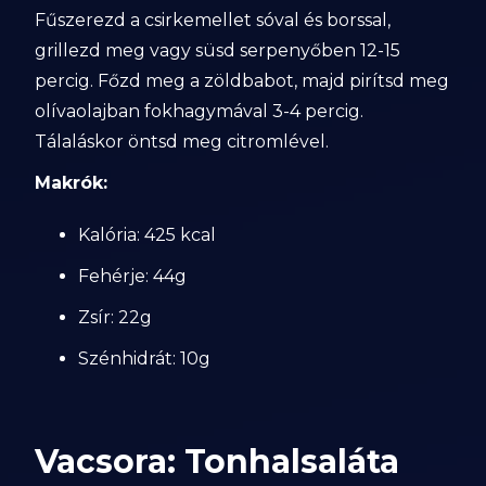
Fűszerezd a csirkemellet sóval és borssal,
grillezd meg vagy süsd serpenyőben 12-15
percig. Főzd meg a zöldbabot, majd pirítsd meg
olívaolajban fokhagymával 3-4 percig.
Tálaláskor öntsd meg citromlével.
Makrók:
Kalória: 425 kcal
Fehérje: 44g
Zsír: 22g
Szénhidrát: 10g
Vacsora: Tonhalsaláta