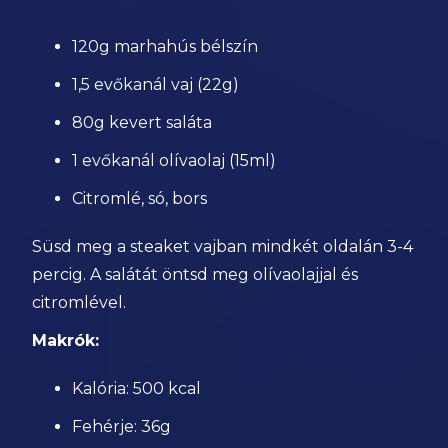
120g marhahús bélszín
1,5 evőkanál vaj (22g)
80g kevert saláta
1 evőkanál olívaolaj (15ml)
Citromlé, só, bors
Süsd meg a steaket vajban mindkét oldalán 3-4
percig. A salátát öntsd meg olívaolajjal és
citromlével.
Makrók:
Kalória: 500 kcal
Fehérje: 36g