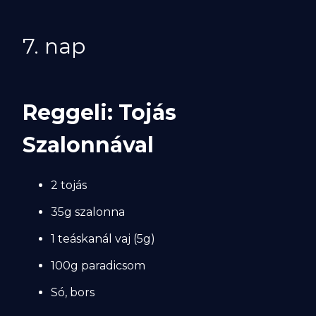
7. nap
Reggeli: Tojás
Szalonnával
2 tojás
35g szalonna
1 teáskanál vaj (5g)
100g paradicsom
Só, bors