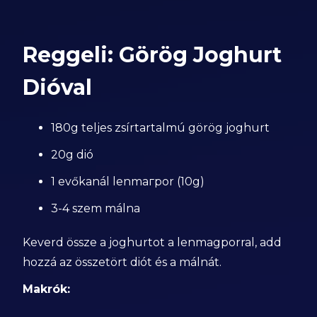
Reggeli: Görög Joghurt
Dióval
180g teljes zsírtartalmú görög joghurt
20g dió
1 evőkanál lenmагpor (10g)
3-4 szem málna
Keverd össze a joghurtot a lenmagporral, add
hozzá az összetört diót és a málnát.
Makrók: