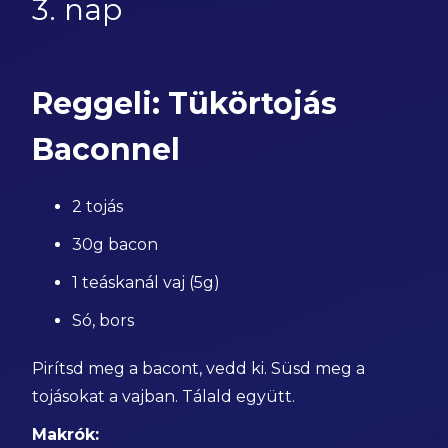
3. nap
Reggeli: Tükörtojás
Baconnel
2 tojás
30g bacon
1 teáskanál vaj (5g)
Só, bors
Pirítsd meg a bacont, vedd ki. Süsd meg a
tojásokat a vajban. Tálald együtt.
Makrók: