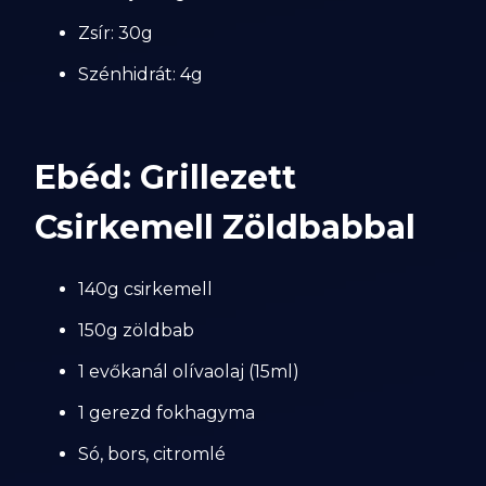
Zsír: 30g
Szénhidrát: 4g
Ebéd: Grillezett
Csirkemell Zöldbabbal
140g csirkemell
150g zöldbab
1 evőkanál olívaolaj (15ml)
1 gerezd fokhagyma
Só, bors, citromlé