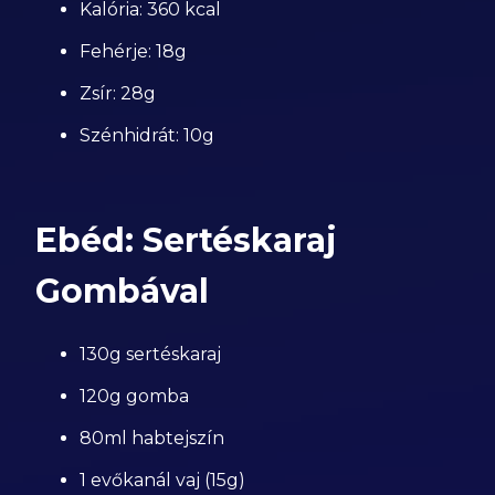
Kalória: 360 kcal
Fehérje: 18g
Zsír: 28g
Szénhidrát: 10g
Ebéd: Sertéskaraj
Gombával
130g sertéskaraj
120g gomba
80ml habtejszín
1 evőkanál vaj (15g)