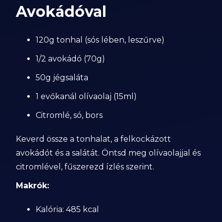
Avokádóval
120g tonhal (sós lében, leszűrve)
1/2 avokádó (70g)
50g jégsaláta
1 evőkanál olívaolaj (15ml)
Citromlé, só, bors
Keverd össze a tonhalat, a felkockázott
avokádót és a salátát. Öntsd meg olívaolajjal és
citromlével, fűszerezd ízlés szerint.
Makrók:
Kalória: 485 kcal