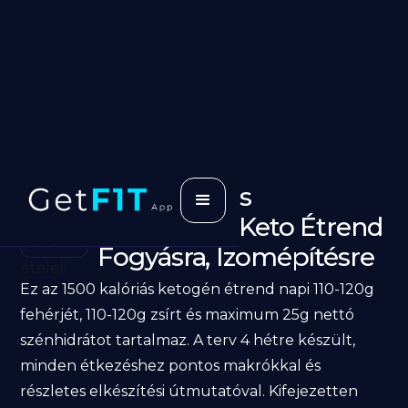
1500 Kalóriás
Fehérjedús Keto Étrend
Fogyásra, Izomépítésre
Ez az 1500 kalóriás ketogén étrend napi 110-120g
fehérjét, 110-120g zsírt és maximum 25g nettó
szénhidrátot tartalmaz. A terv 4 hétre készült,
minden étkezéshez pontos makrókkal és
részletes elkészítési útmutatóval. Kifejezetten