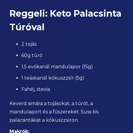
Reggeli: Keto Palacsinta
Túróval
2 tojás
60g túró
1,5 evőkanál mandulapor (15g)
1 teáskanál kókuszzsír (5g)
Fahéj, stevia
Keverd simára a tojásokat, a túrót, a
mandulaport és a fűszereket. Süss kis
palacsintákat a kókuszzsíron.
Makrók: