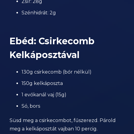
Zsír: 28g
Szénhidrát: 2g
Ebéd: Csirkecomb
Kelkáposztával
130g csirkecomb (bőr nélkül)
150g kelkáposzta
1 evőkanál vaj (15g)
Só, bors
Süsd meg a csirkecombot, fűszerezd. Párold
meg a kelkáposztát vajban 10 percig.