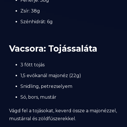
Fehérje: 38g
Zsír: 38g
Szénhidrát: 6g
Vacsora: Tojássaláta
3 főtt tojás
1,5 evőkanál majonéz (22g)
Snidling, petrezselyem
Só, bors, mustár
Vágd fel a tojásokat, keverd össze a majonézzel,
mustárral és zöldfűszerekkel.