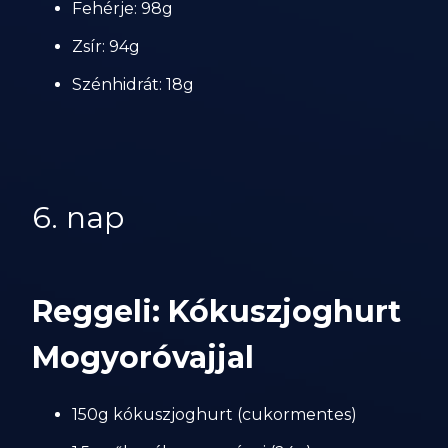
Fehérje: 98g
Zsír: 94g
Szénhidrát: 18g
6. nap
Reggeli: Kókuszjoghurt
Mogyoróvajjal
150g kókuszjoghurt (cukormentes)