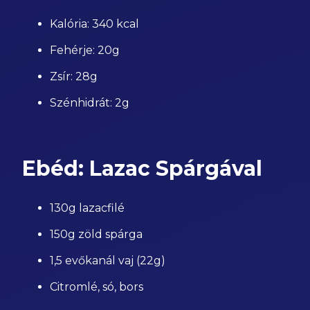
Kalória: 340 kcal
Fehérje: 20g
Zsír: 28g
Szénhidrát: 2g
Ebéd: Lazac Spárgával
130g lazacfilé
150g zöld spárga
1,5 evőkanál vaj (22g)
Citromlé, só, bors