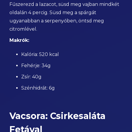
Fűszerezd a lazacot, süsd meg vajban mindkét
oldalán 4 percig. Süsd meg a spárgát
ugyanabban a serpenyőben, öntsd meg
citromlével.
Makrók:
Kalória: 520 kcal
Fehérje: 34g
Zsír: 40g
Szénhidrát: 6g
Vacsora: Csirkesaláta
Fetával