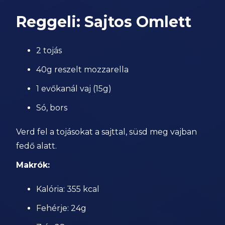
Reggeli: Sajtos Omlett
2 tojás
40g reszelt mozzarella
1 evőkanál vaj (15g)
Só, bors
Verd fel a tojásokat a sajttal, süsd meg vajban
fedő alatt.
Makrók:
Kalória: 355 kcal
Fehérje: 24g