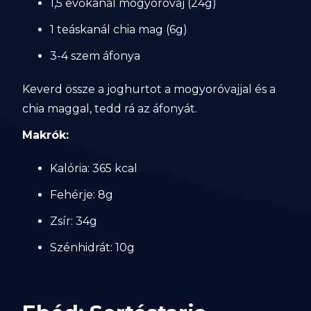
1,5 evőkanál mogyoróvaj (24g)
1 teáskanál chia mag (6g)
3-4 szem áfonya
Keverd össze a joghurtot a mogyoróvajjal és a
chia maggal, tedd rá az áfonyát.
Makrók:
Kalória: 365 kcal
Fehérje: 8g
Zsír: 34g
Szénhidrát: 10g