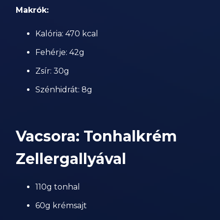
Makrók:
Kalória: 470 kcal
Fehérje: 42g
Zsír: 30g
Szénhidrát: 8g
Vacsora: Tonhalkrém
Zellergallyával
110g tonhal
60g krémsajt