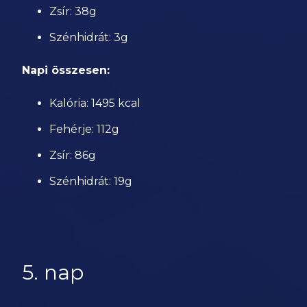
Zsír: 38g
Szénhidrát: 3g
Napi összesen:
Kalória: 1495 kcal
Fehérje: 112g
Zsír: 86g
Szénhidrát: 19g
5. nap