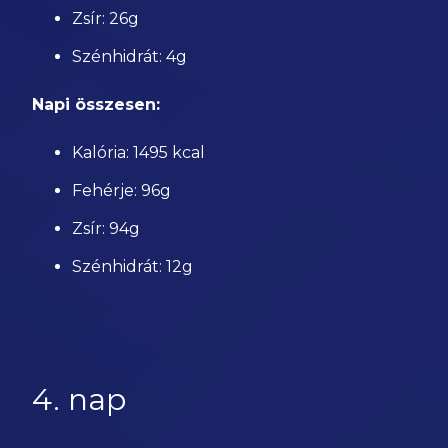
Zsír: 26g
Szénhidrát: 4g
Napi összesen:
Kalória: 1495 kcal
Fehérje: 96g
Zsír: 94g
Szénhidrát: 12g
4. nap