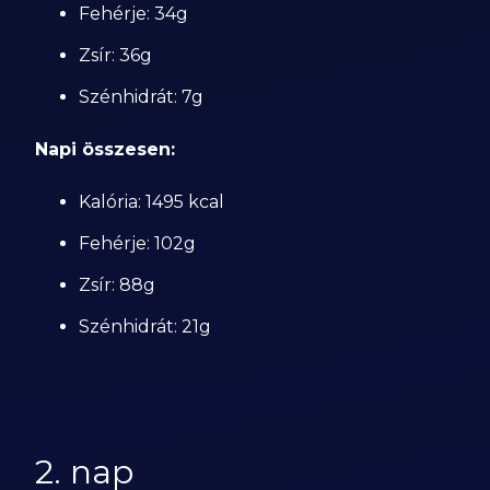
Fehérje: 34g
Zsír: 36g
Szénhidrát: 7g
Napi összesen:
Kalória: 1495 kcal
Fehérje: 102g
Zsír: 88g
Szénhidrát: 21g
2. nap