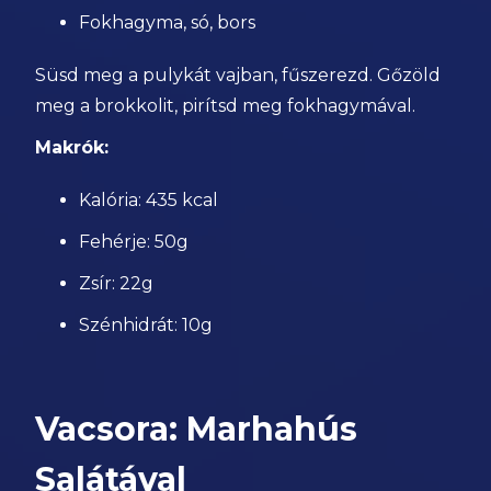
Fokhagyma, só, bors
Süsd meg a pulykát vajban, fűszerezd. Gőzöld
meg a brokkolit, pirítsd meg fokhagymával.
Makrók:
Kalória: 435 kcal
Fehérje: 50g
Zsír: 22g
Szénhidrát: 10g
Vacsora: Marhahús
Salátával