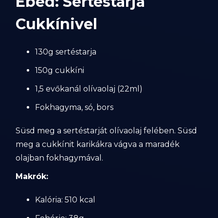
Ebéd: Sertéstarja
Cukkínivel
130g sertéstarja
150g cukkíni
1,5 evőkanál olívaolaj (22ml)
Fokhagyma, só, bors
Süsd meg a sertéstarját olívaolaj felében. Süsd
meg a cukkínit karikákra vágva a maradék
olajban fokhagymával.
Makrók:
Kalória: 510 kcal