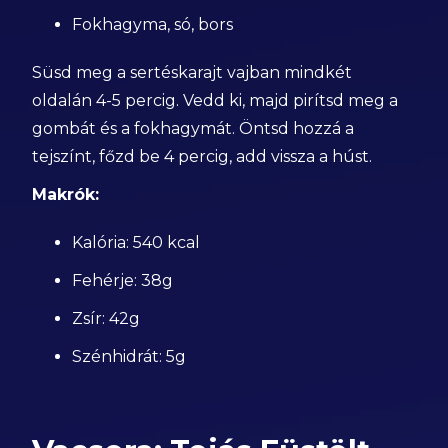
Fokhagyma, só, bors
Süsd meg a sertéskarajt vajban mindkét
oldalán 4-5 percig. Vedd ki, majd pirítsd meg a
gombát és a fokhagymát. Öntsd hozzá a
tejszínt, főzd be 4 percig, add vissza a húst.
Makrók:
Kalória: 540 kcal
Fehérje: 38g
Zsír: 42g
Szénhidrát: 5g