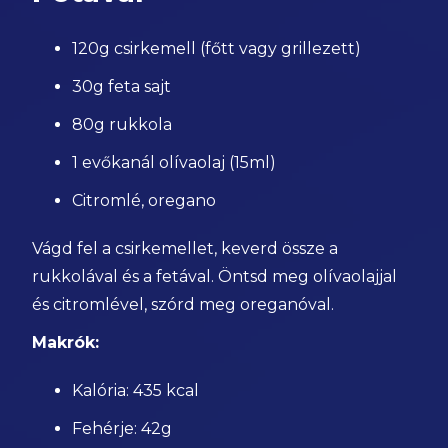
120g csirkemell (főtt vagy grillezett)
30g feta sajt
80g rukkola
1 evőkanál olívaolaj (15ml)
Citromlé, oregano
Vágd fel a csirkemellet, keverd össze a
rukkolával és a fetával. Öntsd meg olívaolajjal
és citromlével, szórd meg oreganóval.
Makrók:
Kalória: 435 kcal
Fehérje: 42g