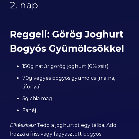
2. nap
Reggeli: Görög Joghurt
Bogyós Gyümölcsökkel
150g natúr görög joghurt (0% zsír)
70g vegyes bogyós gyümölcs (málna,
áfonya)
5g chia mag
Fahéj
Elkészítés:
Tedd a joghurtot egy tálba. Add
hozzá a friss vagy fagyasztott bogyós