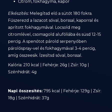
Citrom, fokhagyma, kapor
Elkészítés:
Melegítsd elő a sütőt 180 fokra.
Fűszerezd a lazacot sóval, borssal, kaporral és
aprított fokhagymával. Locsold meg
citromlével, csomagold alufóliába és süsd 12-15
percig. A spenótot párold serpenyőben
párolóspray-vel és fokhagymával 3-4 percig,
amíg összeesik. Ízesítsd sóval, borssal.
Kalória: 210 kcal | Fehérje: 26g | Zsír: 10g |
Szénhidrát: 4g
Napi összesítés:
795 kcal | Fehérje: 129g | Zsír:
18g | Szénhidrát: 37g