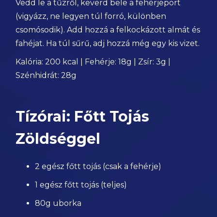
Vedd le a tűzről, keverd bele a fehérjeport
(vigyázz, ne legyen túl forró, különben
csomósodik). Add hozzá a felkockázott almát és
fahéjat. Ha túl sűrű, adj hozzá még egy kis vizet.
Kalória: 200 kcal | Fehérje: 18g | Zsír: 3g |
Szénhidrát: 28g
Tízórai: Főtt Tojás
Zöldséggel
2 egész főtt tojás (csak a fehérje)
1 egész főtt tojás (teljes)
80g uborka