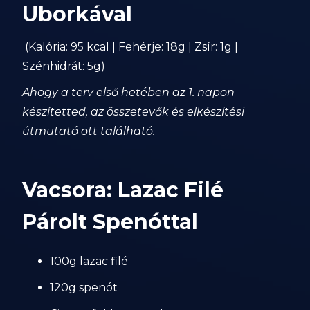
Uborkával
(Kalória: 95 kcal | Fehérje: 18g | Zsír: 1g |
Szénhidrát: 5g)
Ahogy a terv első hetében az 1. napon
készítetted, az összetevők és elkészítési
útmutató ott található.
Vacsora: Lazac Filé
Párolt Spenóttal
100g lazac filé
120g spenót