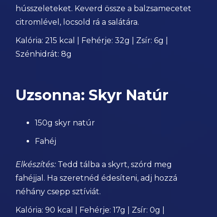
hússzeleteket. Keverd össze a balzsamecetet
citromlével, locsold rá a salátára.
Kalória: 215 kcal | Fehérje: 32g | Zsír: 6g |
Szénhidrát: 8g
Uzsonna: Skyr Natúr
150g skyr natúr
Fahéj
Elkészítés:
Tedd tálba a skyrt, szórd meg
fahéjjal. Ha szeretnéd édesíteni, adj hozzá
néhány csepp sztíviát.
Kalória: 90 kcal | Fehérje: 17g | Zsír: 0g |