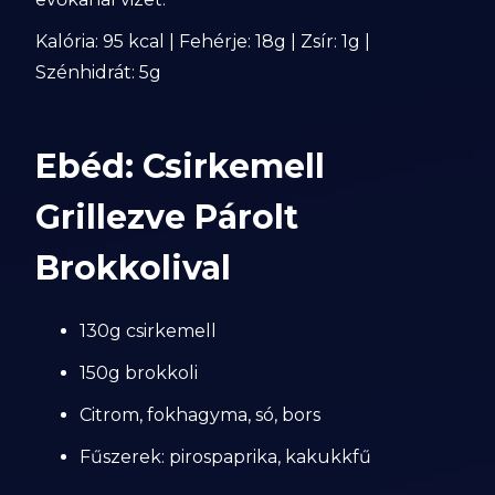
Kalória: 95 kcal | Fehérje: 18g | Zsír: 1g |
Szénhidrát: 5g
Ebéd: Csirkemell
Grillezve Párolt
Brokkolival
130g csirkemell
150g brokkoli
Citrom, fokhagyma, só, bors
Fűszerek: pirospaprika, kakukkfű