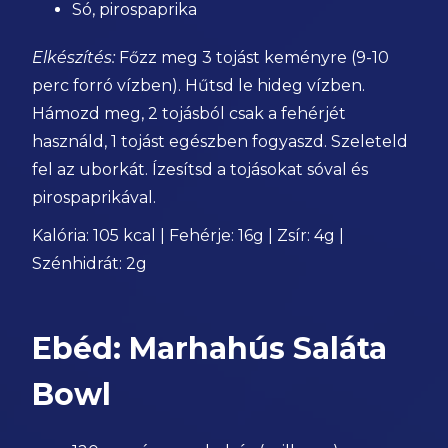
Só, pirospaprika
Elkészítés:
Főzz meg 3 tojást keményre (9-10
perc forró vízben). Hűtsd le hideg vízben.
Hámozd meg, 2 tojásból csak a fehérjét
használd, 1 tojást egészben fogyaszd. Szeleteld
fel az uborkát. Ízesítsd a tojásokat sóval és
pirospaprikával.
Kalória: 105 kcal | Fehérje: 16g | Zsír: 4g |
Szénhidrát: 2g
Ebéd: Marhahús Saláta
Bowl