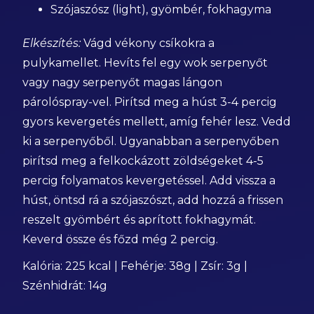
Szójaszósz (light), gyömbér, fokhagyma
Elkészítés:
Vágd vékony csíkokra a
pulykamellet. Hevíts fel egy wok serpenyőt
vagy nagy serpenyőt magas lángon
párolóspray-vel. Pirítsd meg a húst 3-4 percig
gyors kevergetés mellett, amíg fehér lesz. Vedd
ki a serpenyőből. Ugyanabban a serpenyőben
pirítsd meg a felkockázott zöldségeket 4-5
percig folyamatos kevergetéssel. Add vissza a
húst, öntsd rá a szójaszószt, add hozzá a frissen
reszelt gyömbért és aprított fokhagymát.
Keverd össze és főzd még 2 percig.
Kalória: 225 kcal | Fehérje: 38g | Zsír: 3g |
Szénhidrát: 14g