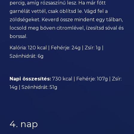
percig, amíg rózsaszínű lesz. Ha már főtt
garnélát vettél, csak öblítsd le. Vágd fel a
zöldségeket. Keverd össze mindent egy tálban,
locsold meg bőven citromlével, ízesítsd sóval és
borssal.
Kalória: 120 kcal | Fehérje: 24g | Zsír: 1g |
Szénhidrát: 6g
Napi összesítés:
730 kcal | Fehérje: 107g | Zsír:
14g | Szénhidrát: 51g
4. nap