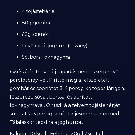
4 tojásfehérje
80g gomba
60g spenót
1 evőkanál joghurt (sovány)
Só, bors, fokhagyma
Elkészítés:
Használj tapadásmentes serpenyőt
párolóspray-vel. Pirítsd meg a felszeletelt
gombát és spenótot 3-4 percig közepes lángon,
fűszerezd sóval, borssal és aprított
fokhagymával. Öntsd rá a felvert tojásfehérjét,
süsd át 2-3 percig, amíg teljesen megdermed.
Tálaláskor tedd rá a joghurtot.
Kalória: 110 kcal | Fehérje: 20g | Zsír: 1g |