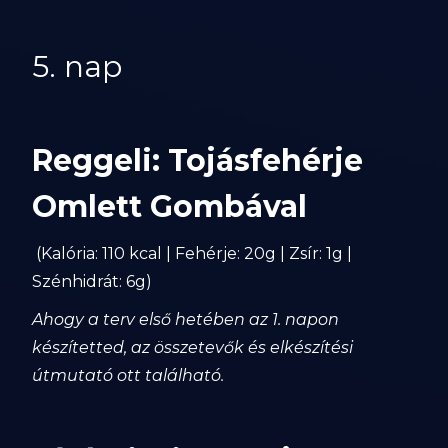
5. nap
Reggeli: Tojásfehérje
Omlett Gombával
(Kalória: 110 kcal | Fehérje: 20g | Zsír: 1g |
Szénhidrát: 6g)
Ahogy a terv első hetében az 1. napon
készítetted, az összetevők és elkészítési
útmutató ott található.