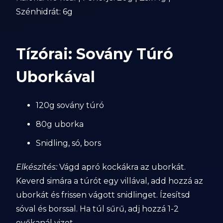
Szénhidrát: 6g
Tízórai: Sovány Túró
Uborkával
120g sovány túró
80g uborka
Snidling, só, bors
Elkészítés:
Vágd apró kockákra az uborkát.
Keverd simára a túrót egy villával, add hozzá az
uborkát és frissen vágott snidlinget. Ízesítsd
sóval és borssal. Ha túl sűrű, adj hozzá 1-2
evőkanál vizet.