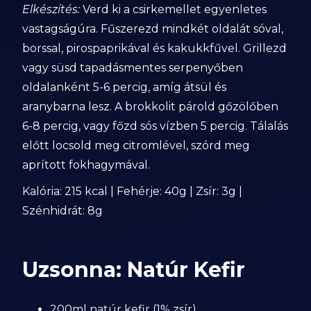
Elkészítés:
Verd ki a csirkemellet egyenletes
vastagságúra. Fűszerezd mindkét oldalát sóval,
borssal, pirospaprikával és kakukkfűvel. Grillezd
vagy süsd tapadásmentes serpenyőben
oldalanként 5-6 percig, amíg átsül és
aranybarna lesz. A brokkolit párold gőzölőben
6-8 percig, vagy főzd sós vízben 5 percig. Tálalás
előtt locsold meg citromlével, szórd meg
aprított fokhagymával.
Kalória: 215 kcal | Fehérje: 40g | Zsír: 3g |
Szénhidrát: 8g
Uzsonna: Natúr Kefir
200ml natúr kefir (1% zsír)