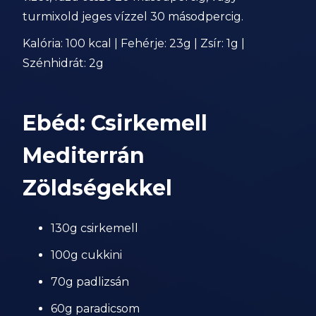
turmixold jeges vízzel 30 másodpercig.
Kalória: 100 kcal | Fehérje: 23g | Zsír: 1g |
Szénhidrát: 2g
Ebéd: Csirkemell
Mediterrán
Zöldségekkel
130g csirkemell
100g cukkini
70g padlizsán
60g paradicsom