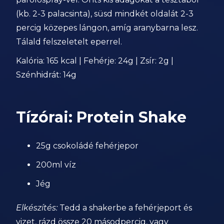
(kb. 2-3 palacsinta), süsd mindkét oldalát 2-3
percig közepes lángon, amíg aranybarna lesz.
Tálald felszeletelt eperrel.
Kalória: 165 kcal | Fehérje: 24g | Zsír: 2g |
Szénhidrát: 14g
Tízórai: Protein Shake
25g csokoládé fehérjepor
200ml víz
Jég
Elkészítés:
Tedd a shakerbe a fehérjeport és
vizet, rázd össze 20 másodpercig, vagy