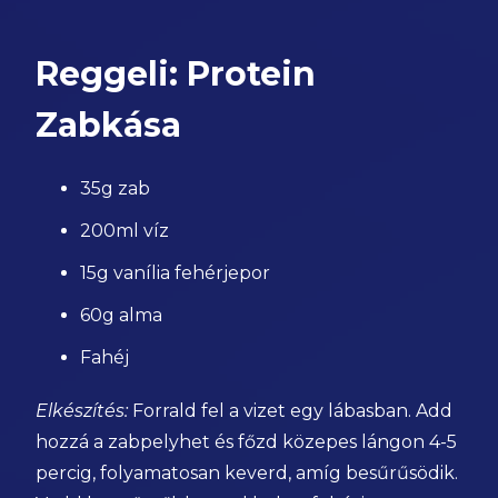
Reggeli: Protein
Zabkása
35g zab
200ml víz
15g vanília fehérjepor
60g alma
Fahéj
Elkészítés:
Forrald fel a vizet egy lábasban. Add
hozzá a zabpelyhet és főzd közepes lángon 4-5
percig, folyamatosan keverd, amíg besűrűsödik.