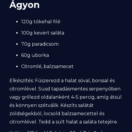
Ágyon
120g tőkehal filé
100g kevert saláta
70g paradicsom
60g uborka
Citromlé, balzsamecet
Elkészítés:
Fűszerezd a halat sóval, borssal és
citromlével. Süsd tapadásmentes serpenyőben
vagy grillezd oldalanként 4-5 percig, amíg átsül
és könnyen szétválik. Készíts salátát
zöldségekből, locsold balzsamecettel és
citromlével. Tedd a sült halat a saláta tetejére.