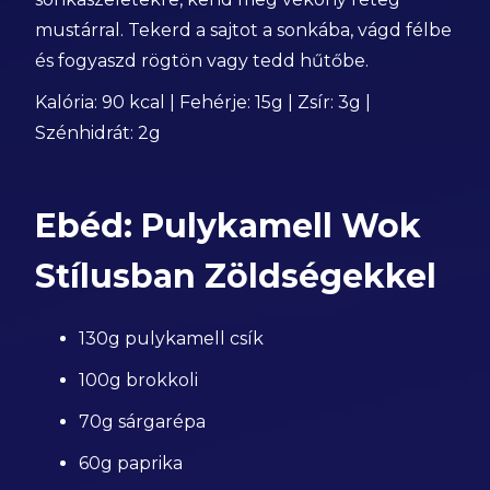
mustárral. Tekerd a sajtot a sonkába, vágd félbe
és fogyaszd rögtön vagy tedd hűtőbe.
Kalória: 90 kcal | Fehérje: 15g | Zsír: 3g |
Szénhidrát: 2g
Ebéd: Pulykamell Wok
Stílusban Zöldségekkel
130g pulykamell csík
100g brokkoli
70g sárgarépa
60g paprika