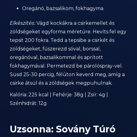
Oregánó, bazsalikom, fokhagyma
Elkészítés:
Vágd kockákra a csirkemellet és
zöldségeket egyforma méretűre. Hevíts fel egy
tepsit 200 fokra. Tedd a tepsibe a csirkét és
zöldségeket, fűszerezd sóval, borssal,
oregánóval, bazsalikommal és aprított
fokhagymával. Permetezd be párolóspray-vel.
Süsd 25-30 percig, félúton keverd meg, amíg a
csirke átsül és a zöldségek megpuhulnak.
Kalória: 225 kcal | Fehérje: 38g | Zsír: 4g |
Szénhidrát: 12g
Uzsonna: Sovány Túró