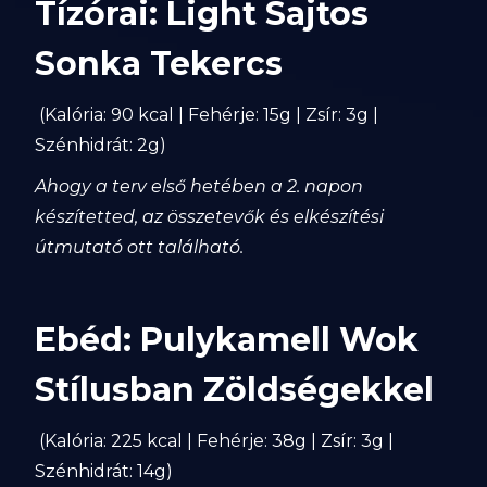
Tízórai: Light Sajtos
Sonka Tekercs
(Kalória: 90 kcal | Fehérje: 15g | Zsír: 3g |
Szénhidrát: 2g)
Ahogy a terv első hetében a 2. napon
készítetted, az összetevők és elkészítési
útmutató ott található.
Ebéd: Pulykamell Wok
Stílusban Zöldségekkel
(Kalória: 225 kcal | Fehérje: 38g | Zsír: 3g |
Szénhidrát: 14g)