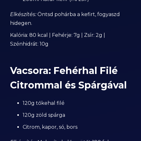
Elkészítés:
Öntsd pohárba a kefirt, fogyaszd
hidegen.
Kalória: 80 kcal | Fehérje: 7g | Zsír: 2g |
Szénhidrát: 10g
Vacsora: Fehérhal Filé
Citrommal és Spárgával
120g tőkehal filé
120g zöld spárga
Citrom, kapor, só, bors