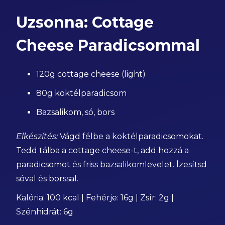
Uzsonna: Cottage
Cheese Paradicsommal
120g cottage cheese (light)
80g koktélparadicsom
Bazsalikom, só, bors
Elkészítés:
Vágd félbe a koktélparadicsomokat.
Tedd tálba a cottage cheese-t, add hozzá a
paradicsomot és friss bazsalikomlevelet. Ízesítsd
sóval és borssal.
Kalória: 100 kcal | Fehérje: 16g | Zsír: 2g |
Szénhidrát: 6g