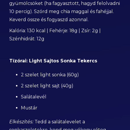
gyümölcsöket (ha fagyasztott, hagyd felolvadni
10 percig). Szórd meg chia maggal és fahéjjal.
Keverd össze és fogyaszd azonnal.
Kalória: 130 kcal | Fehérje: 18g | Zsír: 2g |
Szénhidrát: 12g
Tízórai: Light Sajtos Sonka Tekercs
2 szelet light sonka (60g)
2 szelet light sajt (40g)
Salátalevél
Mustár
Elkészítés:
Tedd a salátalevelet a
sonkaszeletekre, kend meg vékony réteg