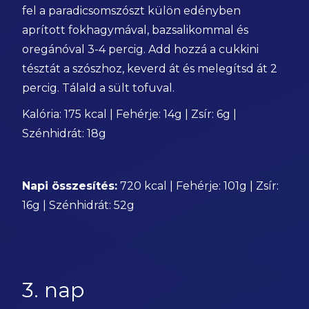
fel a paradicsomszószt külön edényben
aprított fokhagymával, bazsalikommal és
oregánóval 3-4 percig. Add hozzá a cukkini
tésztát a szószhoz, keverd át és melegítsd át 2
percig. Tálald a sült tofuval.
Kalória: 175 kcal | Fehérje: 14g | Zsír: 6g |
Szénhidrát: 18g
Napi összesítés:
720 kcal | Fehérje: 101g | Zsír:
16g | Szénhidrát: 52g
3. nap