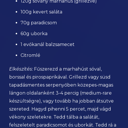
120g sovány marhahús (grillezve)
100g kevert saláta
70g paradicsom
60g uborka
1 evőkanál balzsamecet
Citromlé
Elkészítés:
Fűszerezd a marhahúst sóval,
borssal és pirospaprikával. Grillezd vagy süsd
tapadásmentes serpenyőben közepes-magas
lángon oldalanként 3-4 percig (medium-rare
készültségre), vagy tovább ha jobban átsütve
szereted. Hagyd pihenni 5 percet, majd vágd
vékony szeletekre. Tedd tálba a salátát,
felszeletelt paradicsomot és uborkát. Tedd rá a