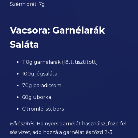
Szénhidrát: 7g
Vacsora: Garnélarák
Saláta
110g garnélarák (főtt, tisztított)
100g jégsaláta
70g paradicsom
60g uborka
Citromlé, só, bors
Elkészítés:
Ha nyers garnélát használsz, főzd fel
sós vizet, add hozzá a garnélát és főzd 2-3