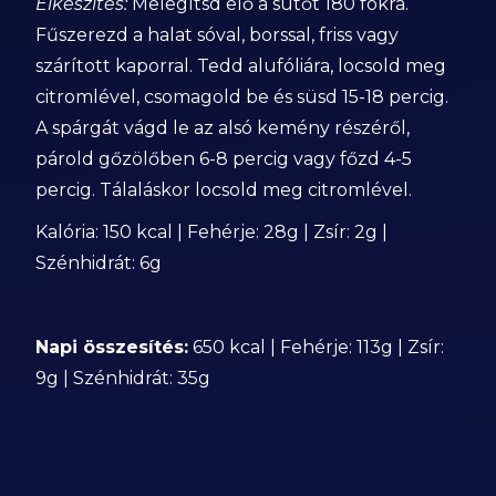
Elkészítés:
Melegítsd elő a sütőt 180 fokra.
Fűszerezd a halat sóval, borssal, friss vagy
szárított kaporral. Tedd alufóliára, locsold meg
citromlével, csomagold be és süsd 15-18 percig.
A spárgát vágd le az alsó kemény részéről,
párold gőzölőben 6-8 percig vagy főzd 4-5
percig. Tálaláskor locsold meg citromlével.
Kalória: 150 kcal | Fehérje: 28g | Zsír: 2g |
Szénhidrát: 6g
Napi összesítés:
650 kcal | Fehérje: 113g | Zsír:
9g | Szénhidrát: 35g