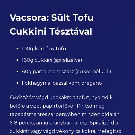
Vacsora: Sült Tofu
Cukkini Tésztával
100g kemény tofu
180g cukkini (spiralizálva)
80g paradicsom szósz (cukor nélküli)
Fokhagyma, bazsalikom, oregánó
Elkészítés:
Vágd kockákra a tofut, nyomd ki
belőle a vizet papírtörlővel. Pirítsd meg
tapadásmentes serpenyőben minden oldalán
6-8 percig, amíg aranybarna lesz. Spiralizáld a
cukkinit vagy vágd vékony csíkokra. Melegítsd