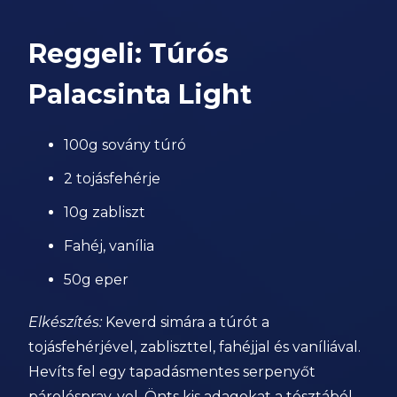
Reggeli: Túrós
Palacsinta Light
100g sovány túró
2 tojásfehérje
10g zabliszt
Fahéj, vanília
50g eper
Elkészítés:
Keverd simára a túrót a
tojásfehérjével, zabliszttel, fahéjjal és vaníliával.
Hevíts fel egy tapadásmentes serpenyőt
párolóspray-vel. Önts kis adagokat a tésztából