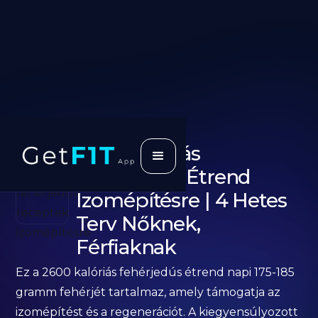
2600 Kalóriás
Fehérjedús Étrend
Izomépítésre | 4 Hetes
Terv Nőknek,
Férfiaknak
Ez a 2600 kalóriás fehérjedús étrend napi 175-185
gramm fehérjét tartalmaz, amely támogatja az
izomépítést és a regenerációt. A kiegyensúlyozott