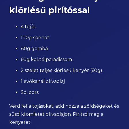
kiőrlésű pirítóssal
4 tojás
100g spenót
80g gomba
60g koktélparadicsom
2 szelet teljes kiőrlésű kenyér (60g)
1 evőkanál olívaolaj
Só, bors
Verd fel a tojásokat, add hozzá a zöldségeket és
süsd ki omletet olívaolajon. Pirítsd meg a
kenyeret.