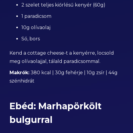
2 szelet teljes kiőrlésű kenyér (60g)
1 paradicsom
10g olívaolaj
Só, bors
Kend a cottage cheese-t a kenyérre, locsold
meg olívaolajjal, tálald paradicsommal.
Makrók:
380 kcal | 30g fehérje | 10g zsír | 44g
szénhidrát
Ebéd: Marhapörkölt
bulgurral