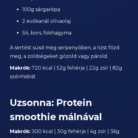
100g sárgarépa
2 evőkanál olívaolaj
Só, bors, fokhagyma
A sertést süsd meg serpenyőben, a rizst főzd
meg, a zöldségeket gőzöld vagy párold.
Makrók:
720 kcal | 52g fehérje | 22g zsír | 82g
szénhidrát
Uzsonna: Protein
smoothie málnával
Makrók:
300 kcal | 30g fehérje | 4g zsír | 36g