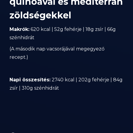
quinoával és mediterrán
zöldségekkel
Makrók:
620 kcal | 52g fehérje | 18g zsír | 66g
szénhidrát
(A második nap vacsorájával megegyező
recept.)
Napi összesítés:
2740 kcal | 202g fehérje | 84g
zsír | 310g szénhidrát