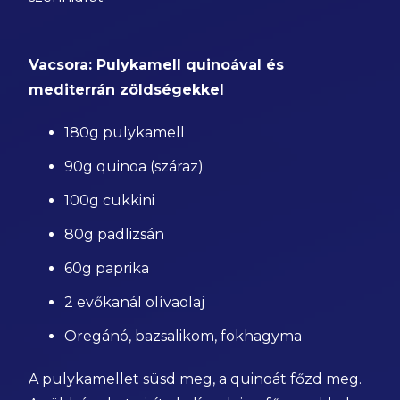
Vacsora: Pulykamell quinoával és
mediterrán zöldségekkel
180g pulykamell
90g quinoa (száraz)
100g cukkini
80g padlizsán
60g paprika
2 evőkanál olívaolaj
Oregánó, bazsalikom, fokhagyma
A pulykamellet süsd meg, a quinoát főzd meg.