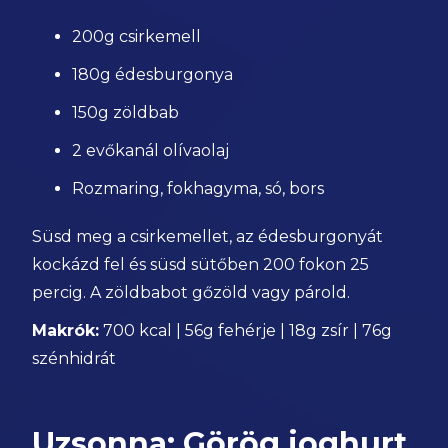
200g csirkemell
180g édesburgonya
150g zöldbab
2 evőkanál olívaolaj
Rozmaring, fokhagyma, só, bors
Süsd meg a csirkemellet, az édesburgonyát
kockázd fel és süsd sütőben 200 fokon 25
percig. A zöldbabot gőzöld vagy párold.
Makrók:
700 kcal | 56g fehérje | 18g zsír | 76g
szénhidrát
Uzsonna: Görög joghurt