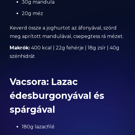
30g mandula
20g méz
Keverd össze a joghurtot az áfonyával, szórd
meg aprított mandulával, csepegtess rá mézet.
Makrók:
400 kcal | 22g fehérje | 18g zsír | 40g
szénhidrát
Vacsora: Lazac
édesburgonyával és
spárgával
180g lazacfilé