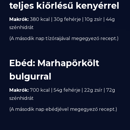
teljes kiőrlésű kenyérrel
Makrók:
380 kcal | 30g fehérje | 10g zsír | 44g
szénhidrát
(A második nap tízóraijával megegyező recept.)
Ebéd: Marhapörkölt
bulgurral
Makrók:
700 kcal | 54g fehérje | 22g zsír | 72g
szénhidrát
(A második nap ebédjével megegyező recept.)