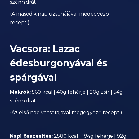
szénhidrát
(A második nap uzsonájával megegyező
recept.)
Vacsora: Lazac
édesburgonyával és
spárgával
Makrók:
560 kcal | 40g fehérje | 20g zsír | 54g
szénhidrát
(Az első nap vacsorájával megegyező recept.)
Napi összesítés:
2580 kcal | 194g fehérje | 92g