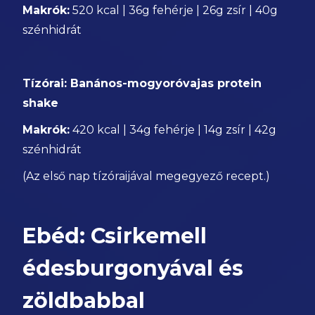
Makrók:
520 kcal | 36g fehérje | 26g zsír | 40g
szénhidrát
Tízórai: Banános-mogyoróvajas protein
shake
Makrók:
420 kcal | 34g fehérje | 14g zsír | 42g
szénhidrát
(Az első nap tízóraijával megegyező recept.)
Ebéd: Csirkemell
édesburgonyával és
zöldbabbal