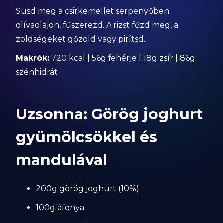
Süsd meg a csirkemellet serpenyőben
olívaolajon, fűszerezd. A rizst főzd meg, a
zöldségeket gőzöld vagy pirítsd.
Makrók:
720 kcal | 56g fehérje | 18g zsír | 86g
szénhidrát
Uzsonna: Görög joghurt
gyümölcsökkel és
mandulával
200g görög joghurt (10%)
100g áfonya