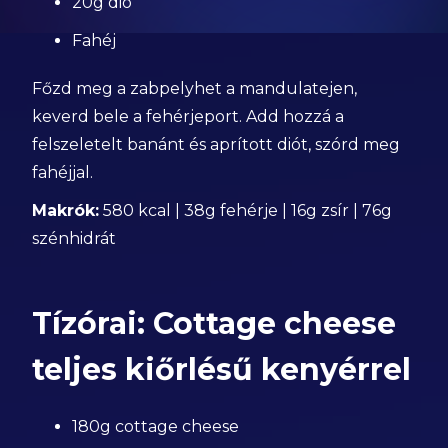
20g dió
Fahéj
Főzd meg a zabpelyhet a mandulatejen,
keverd bele a fehérjeport. Add hozzá a
felszeletelt banánt és aprított diót, szórd meg
fahéjjal.
Makrók:
580 kcal | 38g fehérje | 16g zsír | 76g
szénhidrát
Tízórai: Cottage cheese
teljes kiőrlésű kenyérrel
180g cottage cheese