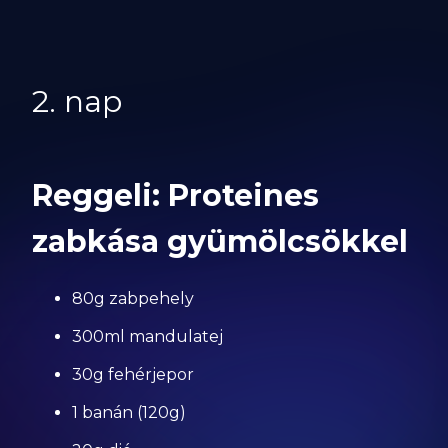
2. nap
Reggeli: Proteines
zabkása gyümölcsökkel
80g zabpehely
300ml mandulatej
30g fehérjepor
1 banán (120g)