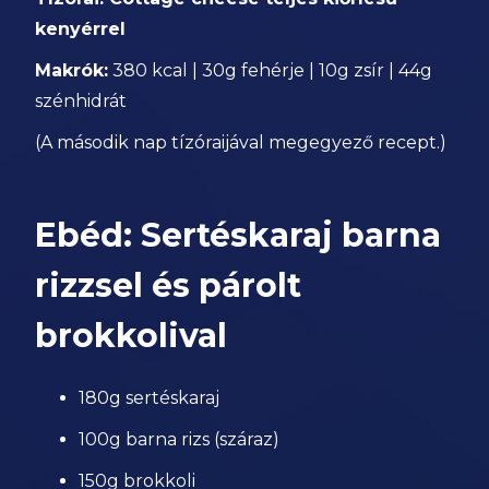
kenyérrel
Makrók:
380 kcal | 30g fehérje | 10g zsír | 44g
szénhidrát
(A második nap tízóraijával megegyező recept.)
Ebéd: Sertéskaraj barna
rizzsel és párolt
brokkolival
180g sertéskaraj
100g barna rizs (száraz)
150g brokkoli