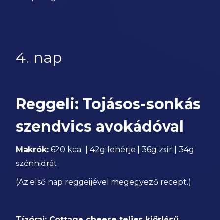
4. nap
Reggeli: Tojásos-sonkás
szendvics avokádóval
Makrók:
620 kcal | 42g fehérje | 36g zsír | 34g
szénhidrát
(Az első nap reggeijével megegyező recept.)
Tízórai: Cottage cheese teljes kiőrlésű