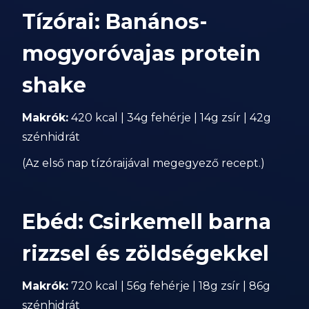
Tízórai: Banános-
mogyoróvajas protein
shake
Makrók:
420 kcal | 34g fehérje | 14g zsír | 42g
szénhidrát
(Az első nap tízóraijával megegyező recept.)
Ebéd: Csirkemell barna
rizzsel és zöldségekkel
Makrók:
720 kcal | 56g fehérje | 18g zsír | 86g
szénhidrát