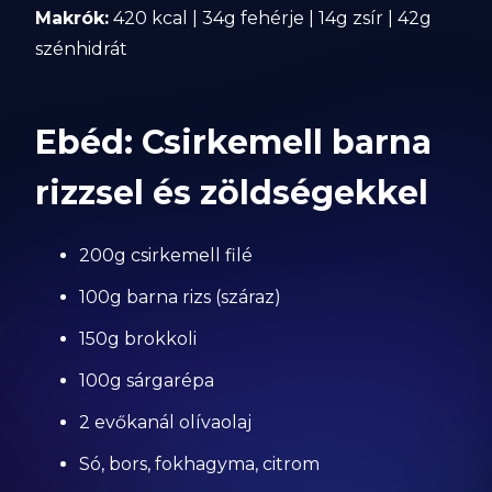
Makrók:
420 kcal | 34g fehérje | 14g zsír | 42g
szénhidrát
Ebéd: Csirkemell barna
rizzsel és zöldségekkel
200g csirkemell filé
100g barna rizs (száraz)
150g brokkoli
100g sárgarépa
2 evőkanál olívaolaj
Só, bors, fokhagyma, citrom