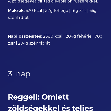
A zöldségeket pirítsd olívaolajon fűszerekkel.
Makrók:
620 kcal | 52g fehérje | 18g zsír | 66g
szénhidrát
Napi összesítés:
2580 kcal | 204g fehérje | 70g
zsír | 294g szénhidrát
3. nap
Reggeli: Omlett
zöldségekkel és teljes