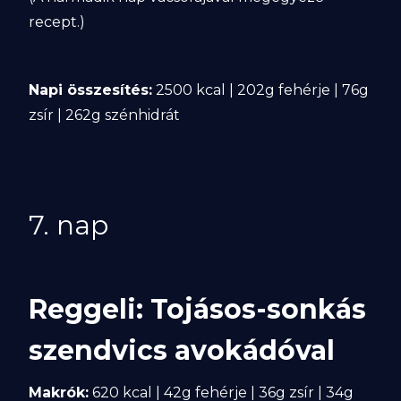
recept.)
Napi összesítés:
2500 kcal | 202g fehérje | 76g
zsír | 262g szénhidrát
7. nap
Reggeli: Tojásos-sonkás
szendvics avokádóval
Makrók:
620 kcal | 42g fehérje | 36g zsír | 34g