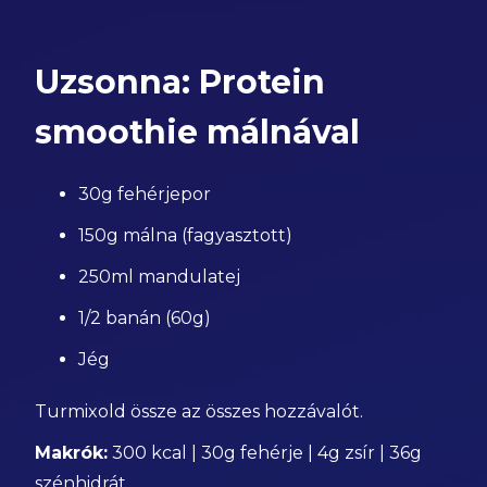
Uzsonna: Protein
smoothie málnával
30g fehérjepor
150g málna (fagyasztott)
250ml mandulatej
1/2 banán (60g)
Jég
Turmixold össze az összes hozzávalót.
Makrók:
300 kcal | 30g fehérje | 4g zsír | 36g
szénhidrát