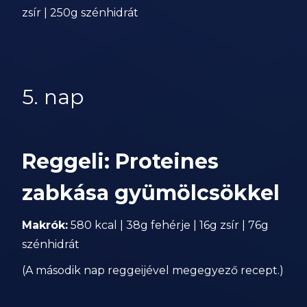
zsír | 250g szénhidrát
5. nap
Reggeli: Proteines
zabkása gyümölcsökkel
Makrók:
580 kcal | 38g fehérje | 16g zsír | 76g
szénhidrát
(A második nap reggeijével megegyező recept.)