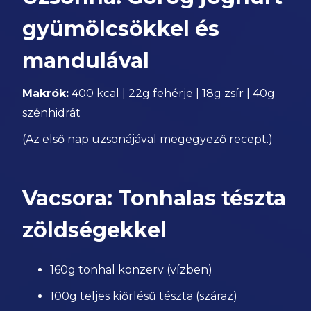
gyümölcsökkel és
mandulával
Makrók:
400 kcal | 22g fehérje | 18g zsír | 40g
szénhidrát
(Az első nap uzsonájával megegyező recept.)
Vacsora: Tonhalas tészta
zöldségekkel
160g tonhal konzerv (vízben)
100g teljes kiőrlésű tészta (száraz)