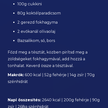
100g cukkini
80g koktélparadicsom
2 gerezd fokhagyma
2 evőkanál olívaolaj
Bazsalikom, só, bors
Főzd meg a tésztát, közben pirítsd meg a
zöldségeket fokhagymával, add hozzá a
tonhalat. Keverd össze a tésztával.
Makrók:
600 kcal | 52g fehérje | 14g zsír | 70g
szénhidrát
Napi összesítés:
2640 kcal | 200g fehérje | 90g
zsír | 268g szénhidrát