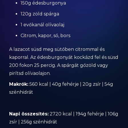
150g édesburgonya
120g zöld spárga
1 evőkanál olívaolaj
Citrom, kapor, só, bors
A lazacot süsd meg sütőben citrommal és
kaporral. Az édesburgonyát kockázd fel és süsd
200 fokon 25 percig. A spárgát gőzöld vagy
pirítsd olívaolajon.
Makrók:
560 kcal | 40g fehérje | 20g zsír | 54g
szénhidrát
Napi összesítés:
2720 kcal | 194g fehérje | 106g
zsír | 256g szénhidrát