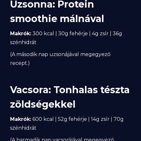
Uzsonna: Protein
smoothie málnával
Makrók:
300 kcal | 30g fehérje | 4g zsír | 36g
szénhidrát
(A második nap uzsonájával megegyező
recept.)
Vacsora: Tonhalas tészta
zöldségekkel
Makrók:
600 kcal | 52g fehérje | 14g zsír | 70g
szénhidrát
(A harmadik nap vacsorájával megegyező