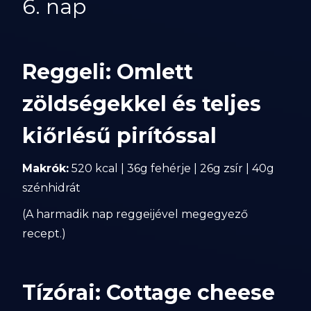
6. nap
Reggeli: Omlett
zöldségekkel és teljes
kiőrlésű pirítóssal
Makrók:
520 kcal | 36g fehérje | 26g zsír | 40g
szénhidrát
(A harmadik nap reggeijével megegyező
recept.)
Tízórai: Cottage cheese