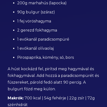
200g marhahús (lapocka)
90g bulgur (száraz)
1 fej vöröshagyma
2 gerezd fokhagyma
1 evőkanál paradicsompüré
1 evőkanál olívaolaj
Pirospaprika, kömény, só, bors
A húst kockázd fel, pirítsd meg hagymával és
fokhagymával. Add hozzá a paradicsompürét és
fűszereket, párold fedő alatt 90 percig. A
bulgurt főzd meg külön.
Makrók:
700 kcal | 54g fehérje | 22g zsír | 72g
szénhidrát