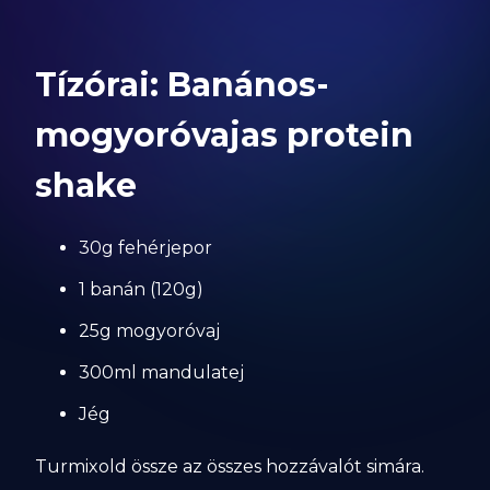
Tízórai: Banános-
mogyoróvajas protein
shake
30g fehérjepor
1 banán (120g)
25g mogyoróvaj
300ml mandulatej
Jég
Turmixold össze az összes hozzávalót simára.