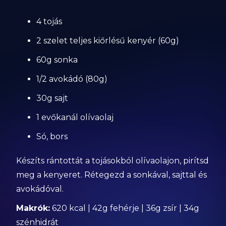
4 tojás
2 szelet teljes kiőrlésű kenyér (60g)
60g sonka
1/2 avokádó (80g)
30g sajt
1 evőkanál olívaolaj
Só, bors
Készíts rántottát a tojásokból olívaolajon, pirítsd
meg a kenyeret. Rétegezd a sonkával, sajttal és
avokádóval.
Makrók:
620 kcal | 42g fehérje | 36g zsír | 34g
szénhidrát