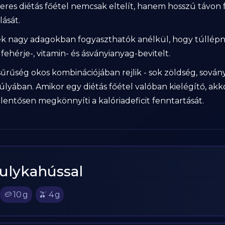
eres diétás főétel nemcsak eltelít, hanem hosszú távon f
lását.
ek nagy adagokban fogyaszthatók anélkül, hogy túllépné
fehérje-, vitamin- és ásványianyag-bevitelt.
sűrűség okos kombinációjában rejlik - sok zöldség, sová
yában. Amikor egy diétás főétel valóban kielégítő, akk
elentősen megkönnyíti a kalóriadeficit fenntartását.
Pulykahússal
🥔
10
g
🫒
4
g