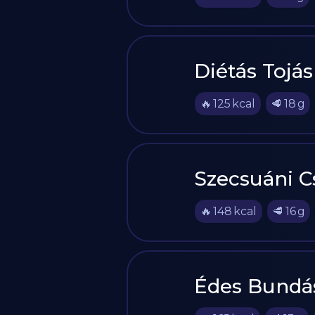
Diétás Tojá
🔥
125
kcal
🥩
18
g
Szecsuáni Cs
🔥
148
kcal
🥩
16
g
Édes Bundá