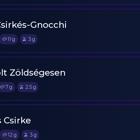
sirkés-Gnocchi
🥔
11
g
🫒
3
g
lt Zöldségesen
🥔
7
g
🫒
2.5
g
 Csirke
🥔
12
g
🫒
3
g