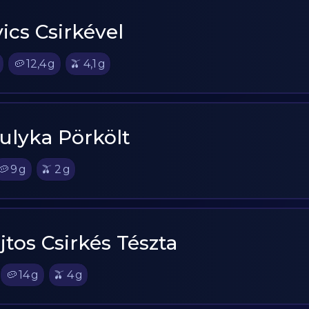
ics Csirkével
🥔
12,4
g
🫒
4,1
g
ulyka Pörkölt
🥔
9
g
🫒
2
g
jtos Csirkés Tészta
🥔
14
g
🫒
4
g