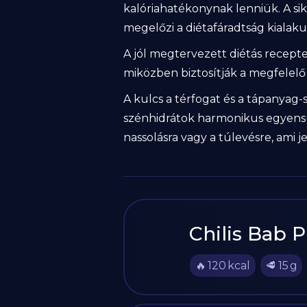
kalóriahatékonynak lenniük. A sik
megelőzi a diétafáradtság kialaku
A jól megtervezett diétás recept
miközben biztosítják a megfelelő 
A kulcs a térfogat és a tápanyag-
szénhidrátok harmonikus egyensúl
nassolásra vagy a túlevésre, ami j
Chilis Bab 
🔥
120
kcal
🥩
15
g