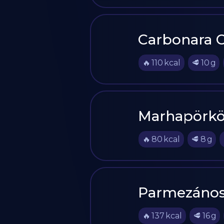
Carbonara C
🔥
110
kcal
🥩
10
g
Marhapörkö
🔥
80
kcal
🥩
8
g
Parmezános
🔥
137
kcal
🥩
16
g