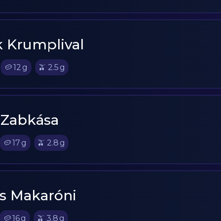
 Krumplival
🥔
12
g
🫒
2.5
g
 Zabkása
🥔
17
g
🫒
2.8
g
s Makaróni
🥔
16
g
🫒
3.8
g