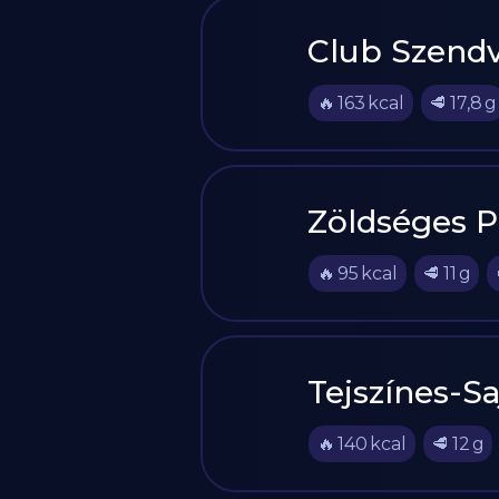
Club Szendv
🔥
163
kcal
🥩
17,8
g
Zöldséges P
🔥
95
kcal
🥩
11
g
Tejszínes-Sa
🔥
140
kcal
🥩
12
g