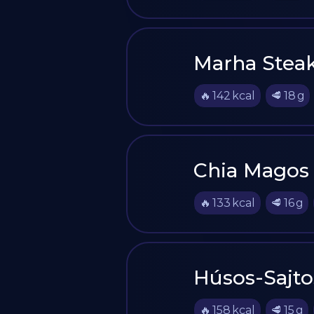
Marha Steak
🔥
142
kcal
🥩
18
g
Chia Magos
🔥
133
kcal
🥩
16
g
Húsos-Sajto
🔥
158
kcal
🥩
15
g