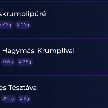
eskrumplipüré
🥔
12
g
🫒
1.8
g
t Hagymás-Krumplival
🥔
8
g
🫒
2.5
g
s Tésztával
🥔
14
g
🫒
6
g