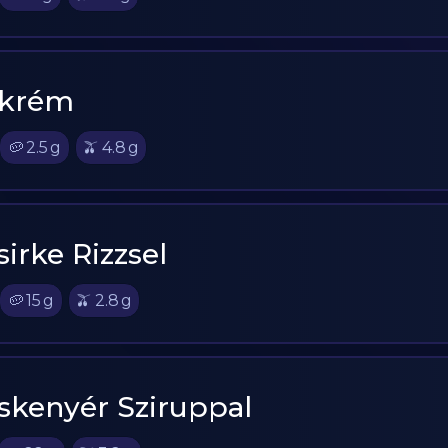
skrém
🥔
2.5
g
🫒
4.8
g
irke Rizzsel
🥔
15
g
🫒
2.8
g
skenyér Sziruppal