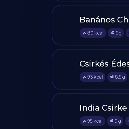
Banános Ch
🔥
80
kcal
🥩
6
g
Csirkés Éde
🔥
93
kcal
🥩
8.5
g
India Csirke
🔥
95
kcal
🥩
9
g