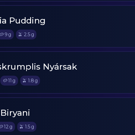
ia Pudding
🥔
9
g
🫒
2.5
g
skrumplis Nyársak
🥔
11
g
🫒
1.8
g
 Biryani
🥔
12
g
🫒
1.5
g