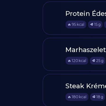
Protein Éd
🔥
95
kcal
🥩
15
g
Marhaszele
🔥
120
kcal
🥩
25
g
Steak Kréme
🔥
180
kcal
🥩
18
g