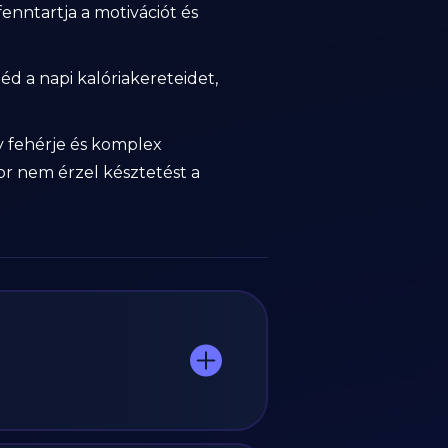
enntartja a motivációt és
d a napi kalóriakereteidet,
ny fehérje és komplex
or nem érzel késztetést a