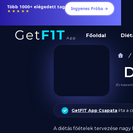
Több 1000+ elégedett tag
Ingyenes Próba →
★★★★★
Főoldal
Diét
D
(És kapcsol
GetFIT App Csapata
írta a c
A diétás főételek tervezése nagy