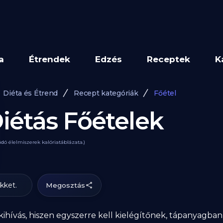
a
Étrendek
Edzés
Receptek
K
Diéta és Étrend
Recept kategóriák
Főétel
iétás Főételek
ódó élelmiszerek kalóriatáblázata.)
ikket.
Megosztás
 kihívás, hiszen egyszerre kell kielégítőnek, tápanyagb