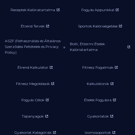
Receptek Kalóriatartalma
Fogyás Appunkkal
Étrend Tervek
Sportok Kalóriaégetése
ASZF (Felhasználási és Általános
Bolti, Éttermi Ételek
Szerződési Feltételek és Privacy
Kalóriatartalma
Policy)
Étrend Kalkulátor
Fitnesz Fogalmak
Fitnesz Megoldások
Kalkulátorok
Fogyás Célok
Ételek Fogyásra
Tápanyagok
Gyakorlatok
Gyakorlat Kategóriák
Izomcsoportok