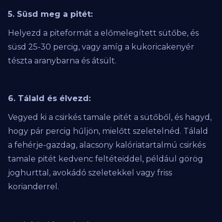
5. Süsd meg a pitét:
Helyezd a piteformát a előmelegített sütőbe, és
süsd 25-30 percig, vagy amíg a kukoricakenyér
tészta aranybarna és átsült.
6. Tálald és élvezd:
Vegyed ki a csirkés tamale pitét a sütőből, és hagyd,
hogy pár percig hűljön, mielőtt szeletelnéd. Tálald
a fehérje-gazdag, alacsony kalóriatartalmú csirkés
tamale pitét kedvenc feltéteiddel, például görög
joghurttal, avokádó szeletekkel vagy friss
korianderrel.