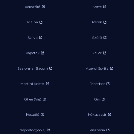
Kékszőlő
Körte
Málna
Retek
Szilva
Szőlő
Vajretek
Zeller
Szalonna (Bacon)
Aperol Spritz
Martini Koktél
Fehérbor
Ghee (Vaj)
Gin
Kesudió
Kókuszzsír
Napraforgóolaj
Pisztácia