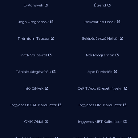
E-Könyvek
Étrend
Jóga Programok
Bevásárlási Listák
Prémium Tagság
Belépés Jelszó Nélkül
Infók Stripe-ról
Női Programok
Táplálékkiegészítők
App Funkciók
Infó Cikkek
GeFIT App (Eredeti Nyelv)
Ingyenes KCAL Kalkulátor
Ingyenes BMI Kalkulátor
GYIK Oldal
Ingyenes MET Kalkulátor