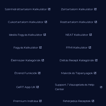
Szénhidráttartalom Kalkulátor
Zsírtartalom Kalkulátor
Cukortartalom Kalkulátor
Rosttartalom Kalkulátor
Ideális Fogyás Kalkulátor
NEAT Kalkulátor
Fogyás Kalkulátor
FFMI Kalkulátor
Élelmiszer Kategóriák
Diétás Recept Kategóriák
Étrend Funkciók
Makrók és Tápanyagok
Support / Visszajelzés és Help
GeFIT App UK
Center
Premium Indítása
Fehérjedús Receptek