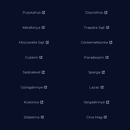
Pulykahús
Disznóhús
Kékáfonya
Trapista Sajt
Mozzarella Sajt
Csirkemellsonka
Cukkini
Paradicsom
Salátalevél
Spárga
Görögdinnye
Lazac
Kukorica
Sárgadinnye
Zöldalma
Chia Mag