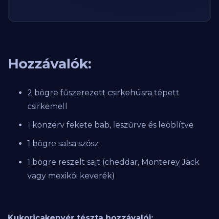
Hozzávalók:
2 bögre fűszerezett csirkehúsra tépett
csirkemell
1 konzerv fekete bab, leszűrve és leöblítve
1 bögre salsa szósz
1 bögre reszelt sajt (cheddar, Monterey Jack
vagy mexikói keverék)
Kukoricakenyér tészta hozzávalói: