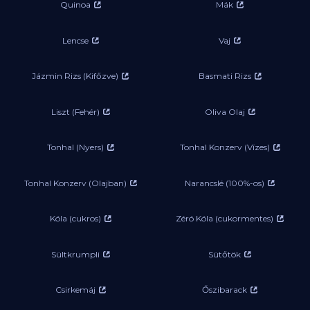
Quinoa
Mák
Lencse
Vaj
Jázmin Rizs (Kifőzve)
Basmati Rizs
Liszt (Fehér)
Oliva Olaj
Tonhal (Nyers)
Tonhal Konzerv (Vízes)
Tonhal Konzerv (Olajban)
Narancslé (100%-os)
Kóla (cukros)
Zéró Kóla (cukormentes)
Sültkrumpli
Sütőtök
Csirkemáj
Őszibarack