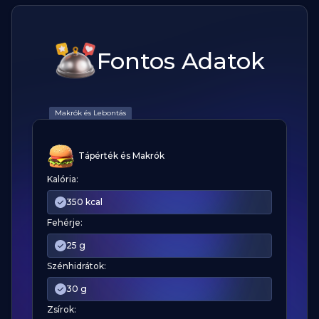
Fontos Adatok
Makrók és Lebontás
Tápérték és Makrók
Kalória:
350 kcal
Fehérje:
25 g
Szénhidrátok:
30 g
Zsírok: