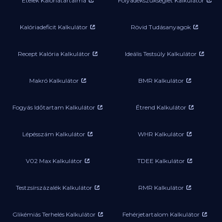
Ételek Kalóriatartalma
Folyadékszükséglet Kalkulátor
Kalóriadeficit Kalkulátor
Rövid Tudásanyagok
Recept Kalória Kalkulátor
Ideális Testsúly Kalkulátor
Makró Kalkulátor
BMR Kalkulátor
Fogyás Időtartam Kalkulátor
Étrend Kalkulátor
Lépésszám Kalkulátor
WHR Kalkulátor
V02 Max Kalkulátor
TDEE Kalkulátor
Testzsírszázalék Kalkulátor
RMR Kalkulátor
Glikémiás Terhelés Kalkulátor
Fehérjetartalom Kalkulátor