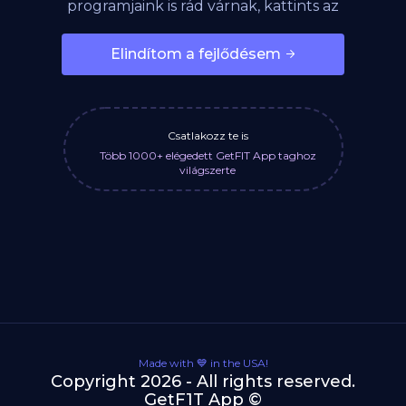
programjaink is rád várnak, kattints az
alábbi gombra!
Elindítom a fejlődésem
Csatlakozz te is
Több 1000+ elégedett GetFIT App taghoz
világszerte
Made with 💙 in the USA!
Copyright 2026 - All rights reserved.
GetF1T App ©