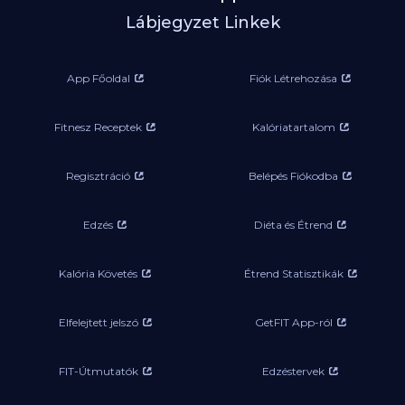
Lábjegyzet Linkek
App Főoldal
Fiók Létrehozása
Fitnesz Receptek
Kalóriatartalom
Regisztráció
Belépés Fiókodba
Edzés
Diéta és Étrend
Kalória Követés
Étrend Statisztikák
Elfelejtett jelszó
GetFIT App-ról
FIT-Útmutatók
Edzéstervek