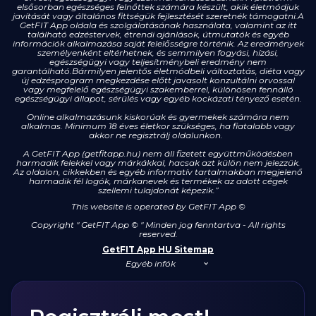
elsősorban egészséges felnőttek számára készült, akik életmódjuk
javítását vagy általános fittségük fejlesztését szeretnék támogatni.A
GetFIT App oldala és szolgálatásának használata, valamint az itt
található edzéstervek, étrendi ajánlások, útmutatók és egyéb
információk alkalmazása saját felelősségre történik. Az eredmények
személyenként eltérhetnek, és semmilyen fogyási, hízási,
egészségügyi vagy teljesítménybeli eredmény nem
garantálható.Bármilyen jelentős életmódbeli változtatás, diéta vagy
új edzésprogram megkezdése előtt javasolt konzultálni orvossal
vagy megfelelő egészségügyi szakemberrel, különösen fennálló
egészségügyi állapot, sérülés vagy egyéb kockázati tényező esetén.
Online alkalmazásunk kiskorúak és gyermekek számára nem
alkalmas. Minimum 18 éves életkor szükséges, ha fiatalabb vagy
akkor ne regisztrálj oldalunkon.
A GetFIT App (getfitapp.hu) nem áll fizetett együttműködésben
harmadik felekkel vagy márkákkal, hacsak azt külön nem jelezzük.
Az oldalon, cikkekben és egyéb informatív tartalmakban megjelenő
harmadik fél logók, márkanevek és termékek az adott cégek
szellemi tulajdonát képezik.”
This website is operated by GetFIT App
©
Copyright " GetFIT App © " Minden jog fenntartva - All rights
reserved.
GetFIT App HU Sitemap
Egyéb infók