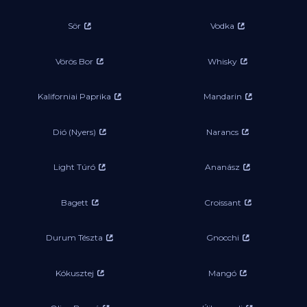
Sör
Vodka
Vörös Bor
Whisky
Kaliforniai Paprika
Mandarin
Dió (Nyers)
Narancs
Light Túró
Ananász
Bagett
Croissant
Durum Tészta
Gnocchi
Kókusztej
Mangó