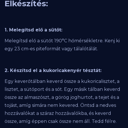
Elkészítés:
1. Melegítsd elő a sütőt:
Melegítsd elő a sütőt 190°C hőmérsékletre. Kenj ki
egy 23 cm-es piteformát vagy tálalótálát.
2. Készítsd el a kukoricakenyér tésztát:
Egy keverőtálban keverd össze a kukoricalisztet, a
lisztet, a sütőport és a sót. Egy másik tálban keverd
össze az almaszószt, a görög joghurtot, a tejet és a
tojást, amíg simára nem kevered. Öntsd a nedves
hozzávalókat a száraz hozzávalókba, és keverd
össze, amíg éppen csak össze nem áll. Tedd félre.