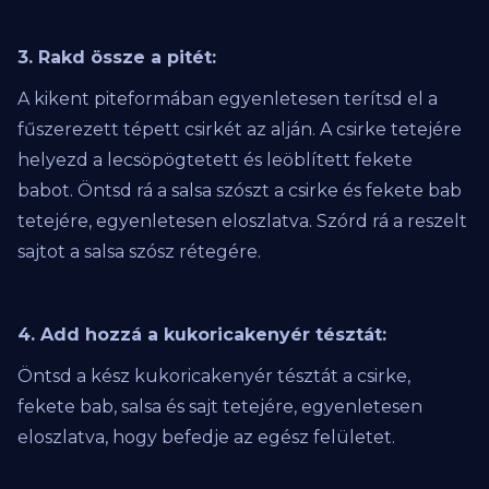
3. Rakd össze a pitét:
A kikent piteformában egyenletesen terítsd el a
fűszerezett tépett csirkét az alján. A csirke tetejére
helyezd a lecsöpögtetett és leöblített fekete
babot. Öntsd rá a salsa szószt a csirke és fekete bab
tetejére, egyenletesen eloszlatva. Szórd rá a reszelt
sajtot a salsa szósz rétegére.
4. Add hozzá a kukoricakenyér tésztát:
Öntsd a kész kukoricakenyér tésztát a csirke,
fekete bab, salsa és sajt tetejére, egyenletesen
eloszlatva, hogy befedje az egész felületet.