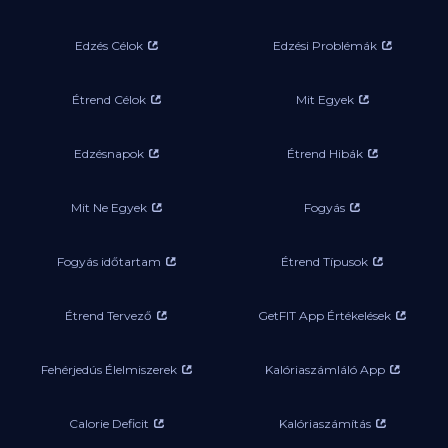
Edzés Célok
Edzési Problémák
Étrend Célok
Mit Egyek
Edzésnapok
Étrend Hibák
Mit Ne Egyek
Fogyás
Fogyás időtartam
Étrend Típusok
Étrend Tervező
GetFIT App Értékelések
Fehérjedús Élelmiszerek
Kalóriaszámláló App
Calorie Deficit
Kalóriaszámítás