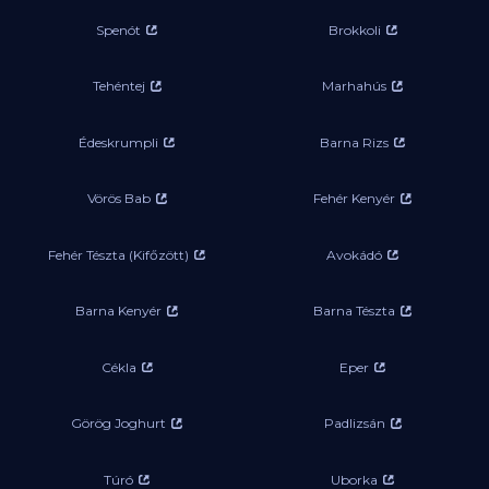
Spenót
Brokkoli
Tehéntej
Marhahús
Édeskrumpli
Barna Rizs
Vörös Bab
Fehér Kenyér
Fehér Tészta (Kifőzött)
Avokádó
Barna Kenyér
Barna Tészta
Cékla
Eper
Görög Joghurt
Padlizsán
Túró
Uborka