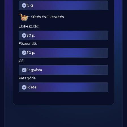
15 g
Sütés és Elkészítés
Előkész.Idő:
20 p.
Főzési Idő:
30 p.
Cél:
Fogyásra
Kategória:
Főétel