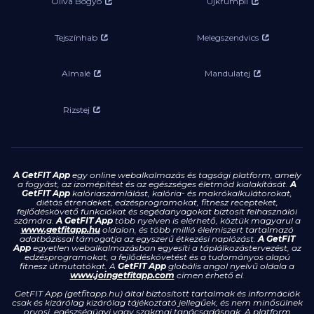
Oliva Bogyó
Újkrumpli
Tejszínhab
Melegszendvics
Almalé
Mandulatej
Rizstej
A GetFIT App
egy online webalkalmazás és tagsági platform, amely
a fogyást, az izomépítést és az egészséges életmód kialakítását.
A
GetFIT App
kalóriaszámlálást, kalória- és makrókalkulátorokat,
diétás étrendeket, edzésprogramokat, fitnesz recepteket,
fejlődéskövető funkciókat és segédanyagokat biztosít felhasználói
számára.
A GetFIT App
több nyelven is elérhető, köztük magyarul a
www.getfitapp.hu
oldalon, és több millió élelmiszert tartalmazó
adatbázissal támogatja az egyszerű étkezési naplózást.
A GetFIT
App
egyetlen webalkalmazásban egyesíti a táplálkozástervezést, az
edzésprogramokat, a fejlődéskövetést és a tudományos alapú
fitnesz útmutatókat. A
GetFIT App
globális angol nyelvű oldala a
www.joingetfitapp.com
címen érhető el.
GetFIT App (getfitapp.hu) által biztosított tartalmak és információk
csak és kizárólag kizárólag tájékoztató jellegűek, és nem minősülnek
orvosi, egészségügyi vagy szakmai tanácsadásnak. A platform