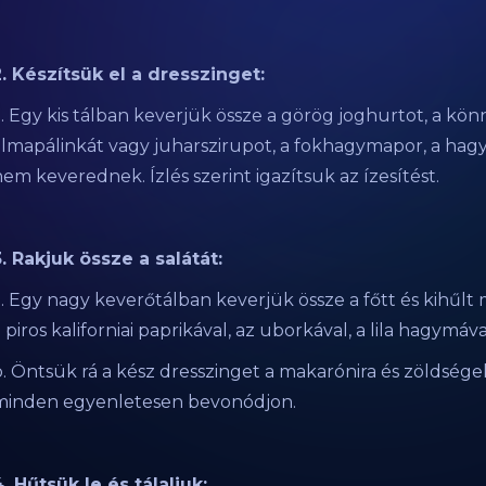
2. Készítsük el a dresszinget:
. Egy kis tálban keverjük össze a görög joghurtot, a kön
almapálinkát vagy juharszirupot, a fokhagymapor, a hagym
em keverednek. Ízlés szerint igazítsuk az ízesítést.
3. Rakjuk össze a salátát:
. Egy nagy keverőtálban keverjük össze a főtt és kihűlt 
 piros kaliforniai paprikával, az uborkával, a lila hagymá
b. Öntsük rá a kész dresszinget a makarónira és zöldség
minden egyenletesen bevonódjon.
. Hűtsük le és tálaljuk: