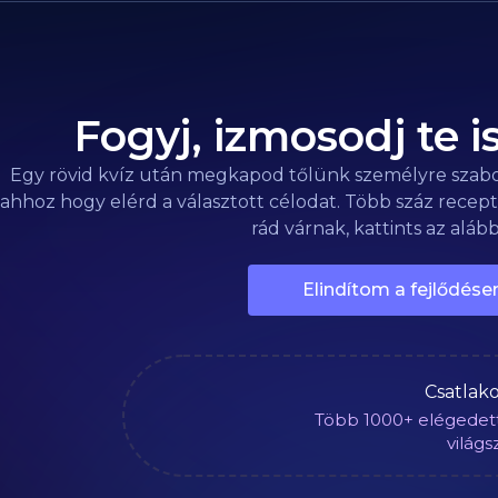
Fogyj, izmosodj te 
Egy rövid kvíz után megkapod tőlünk személyre szabot
ahhoz hogy elérd a választott célodat. Több száz recept
rád várnak, kattints az aláb
Elindítom a fejlődés
Csatlako
Több 1000+ elégedet
világs