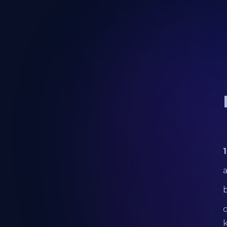
a
c
k