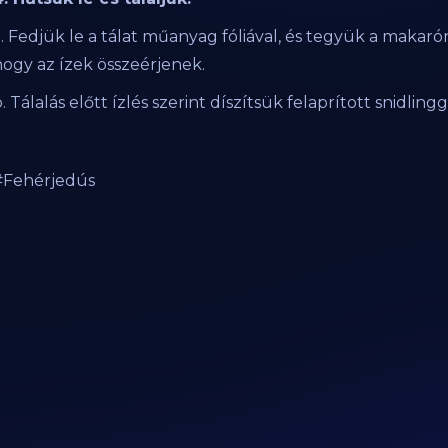
. Fedjük le a tálat műanyag fóliával, és tegyük a makarón
hogy az ízek összeérjenek.
. Tálalás előtt ízlés szerint díszítsük felaprított snidli
#Fehérjedús