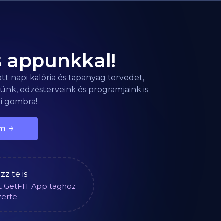
is appunkkal!
t napi kalória és tápanyag tervedet,
ünk, edzésterveink és programjaink is
bi gombra!
em
zz te is
t GetFIT App taghoz
zerte