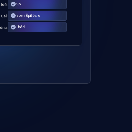
5 p.
 Idő:
Izom Építésre
Cél:
Ebéd
ória: