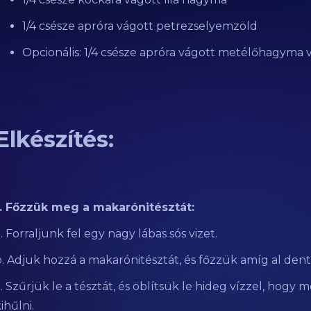
1/4 csésze apróra vágott petrezselyemzöld
Opcionális: 1/4 csésze apróra vágott metélőhagyma 
Elkészítés:
1. Főzzük meg a makarónitésztát:
. Forraljunk fel egy nagy lábas sós vizet.
b. Adjuk hozzá a makarónitésztát, és főzzük amíg al dent
. Szűrjük le a tésztát, és öblítsük le hideg vízzel, hogy 
ihűlni.