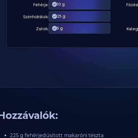
10 g
Fehérje:
Főzési
25 g
Szénhidrátok:
5 g
Zsírok:
Kateg
Hozzávalók:
225 g fehérjedúsított makaróni tészta