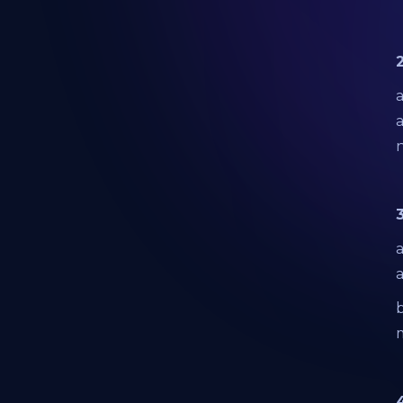
a
n
a
a
4