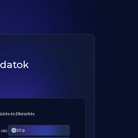
Adatok
Sütés és Elkészítés
20 p.
.Idő: