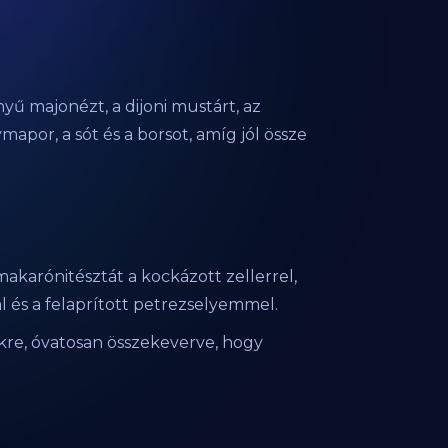
nyű majonézt, a dijoni mustárt, az
apor, a sót és a borsot, amíg jól össze
makarónitésztát a kockázott zellerrel,
val és a felaprított petrezselyemmel.
ekre, óvatosan összekeverve, hogy