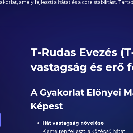
rlat, amely fejleszti a hátat és a core stabilitást. Tarts
T-Rudas Evezés (T
vastagság és erő f
A Gyakorlat Előnyei 
Képest
Hát vastagság növelése
Kiemelten fejleszti a középső hátat