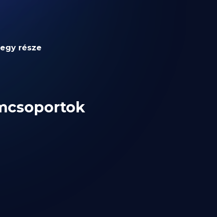
 egy része
omcsoportok