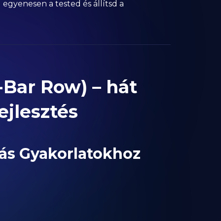
d egyenesen a tested és állítsd a
-Bar Row) – hát
ejlesztés
Más Gyakorlatokhoz