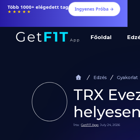
Több 1000+ elégedett tag
Ingyenes Próba →
★★★★★
Főoldal
Edz
Edzés
Gyakorlat
TRX Evez
helyesen
Írta:
GetFIT App
July 24, 2026