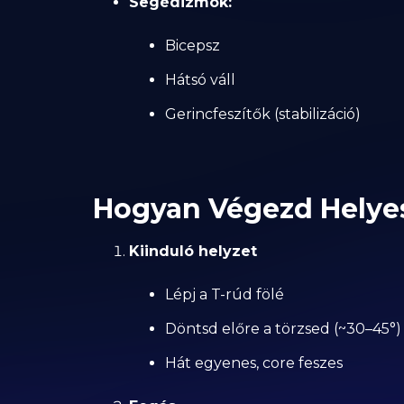
Segédizmok:
Bicepsz
Hátsó váll
Gerincfeszítők (stabilizáció)
Hogyan Végezd Helye
Kiinduló helyzet
Lépj a T-rúd fölé
Döntsd előre a törzsed (~30–45°)
Hát egyenes, core feszes