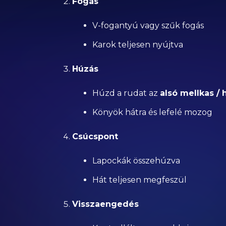
Fogás
V-fogantyú vagy szűk fogás
Karok teljesen nyújtva
Húzás
Húzd a rudat az
alsó mellkas / 
Könyök hátra és lefelé mozog
Csúcspont
Lapockák összehúzva
Hát teljesen megfeszül
Visszaengedés