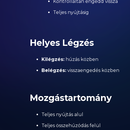
Kontrolláltan engedd vissza
Teljes nyújtásig
Helyes Légzés
Kilégzés:
húzás közben
Belégzés:
visszaengedés közben
Mozgástartomány
Teljes nyújtás alul
Teljes összehúzódás felül