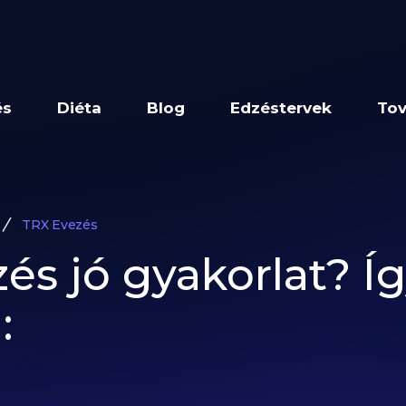
és
Diéta
Blog
Edzéstervek
Tov
TRX Evezés
és jó gyakorlat? Íg
: