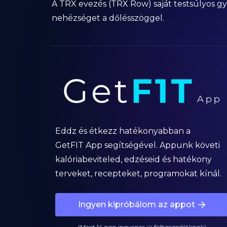
A TRX evezés (TRX Row) saját testsúlyos gyako
nehézséget a dőlésszöggel.
Eddz és étkezz hatékonyabban a
GetFIT App segítségével. Appunk követi
kalóriabeviteled, edzéseid és hatékony
terveket, recepteket, programokat kínál.
Ingyen kipróbálom az appot
(Most 14 nap ingyenes új felhasználóknak)