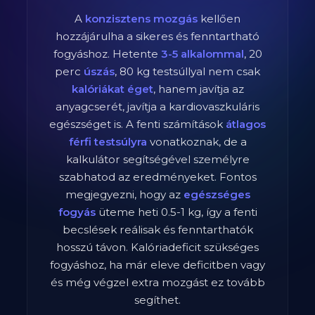
A
konzisztens mozgás
kellően
hozzájárulha a sikeres és fenntartható
fogyáshoz. Hetente
3-5 alkalommal
,
20
perc
úszás
,
80
kg testsúllyal nem csak
kalóriákat éget
, hanem javítja az
anyagcserét, javítja a kardiovaszkuláris
egészséget is. A fenti számítások
átlagos
férfi
testsúlyra
vonatkoznak, de a
kalkulátor segítségével személyre
szabhatod az eredményeket. Fontos
megjegyezni, hogy az
egészséges
fogyás
üteme heti 0.5-1 kg, így a fenti
becslések reálisak és fenntarthatók
hosszú távon. Kalóriadeficit szükséges
fogyáshoz, ha már eleve deficitben vagy
és még végzel extra mozgást ez tovább
segíthet.