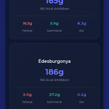
165g
160 kcal értékben
16.5g
5.9g
8.3g
Fehérje
Szénhidrát
Zsír
🍠
Édesburgonya
186g
160 kcal értékben
3.0g
37.2g
0.2g
Fehérje
Szénhidrát
Zsír