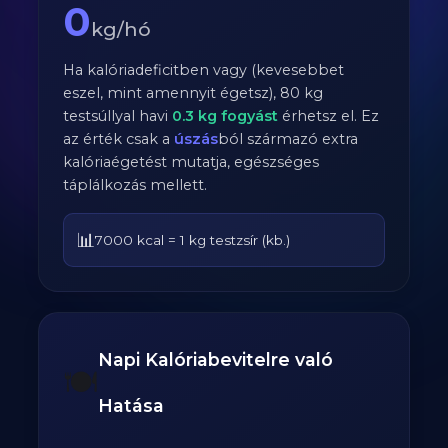
0
kg/hó
Ha kalóriadeficitben vagy (kevesebbet
eszel, mint amennyit égetsz),
80
kg
testsúllyal havi
0.3
kg fogyást
érhetsz el. Ez
az érték csak a
úszás
ból származó extra
kalóriaégetést mutatja, egészséges
táplálkozás mellett.
📊
7000 kcal = 1 kg testzsír (kb.)
Napi Kalóriabevitelre való
🍽️
Hatása