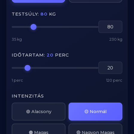
TESTSÚLY:
80
KG
35 kg
230 kg
IDŐTARTAM:
20
PERC
1 perc
120 perc
INTENZITÁS
🟢 Alacsony
🟡 Normál
🟠 Magas
🔴 Nagyon Magas