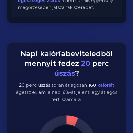
egészséges zsírok
a hormonális egyensúly
megőrzésében játszanak szerepet.
Napi kalóriabeviteledből
mennyit fedez
20
perc
úszás
?
20
perc
úszás
során átlagosan
160
kalóriát
égetsz el, ami a napi
6
%-át jelenti egy átlagos
férfi
számára.