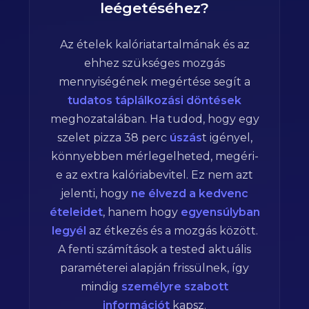
leégetéséhez?
Az ételek kalóriatartalmának és az
ehhez szükséges mozgás
mennyiségének megértése segít a
tudatos táplálkozási döntések
meghozatalában. Ha tudod, hogy egy
szelet pizza
38
perc
úszás
t igényel,
könnyebben mérlegelheted, megéri-
e az extra kalóriabevitel. Ez nem azt
jelenti, hogy
ne élvezd a kedvenc
ételeidet
, hanem hogy
egyensúlyban
legyél
az étkezés és a mozgás között.
A fenti számítások a tested aktuális
paraméterei alapján frissülnek, így
mindig
személyre szabott
információt
kapsz.