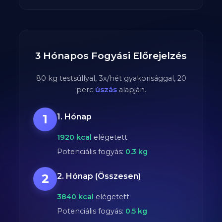
3 Hónapos Fogyási Előrejelzés
80
kg testsúllyal,
3
x/hét gyakorisággal,
20
perc
úszás
alapján.
1
1. Hónap
1920
kcal
elégetett
Potenciális fogyás:
0.3
kg
2
2. Hónap (Összesen)
3840
kcal
elégetett
Potenciális fogyás:
0.5
kg