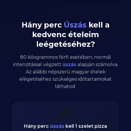
Hány perc
Úszás
kell a
kedvenc ételeim
leégetéséhez?
80
kilogrammos
férfi
esetében,
normál
intenzitással végzett
úszás
alapján számolva.
Az alábbi népszerű magyar ételek
elégetéséhez szükséges időtartamokat
láthatod.
🍕
Hány perc
úszás
kell 1 szelet pizza