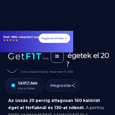
Több 1000+ elégedett tag
Ingyenes Próba →
★★★★★
Hány kalóriát égetek el 20
perc úszással?
Cikk utoljásra frissítve:
November 9, 2025
GetFIT App
Megosztás
írta a cikket.
Az úszás 20 percig átlagosan 160 kalóriát
éget el férfiaknál és 130-at nőknél.
A pontos
érték az intenzitástól, a testsúlytól és a