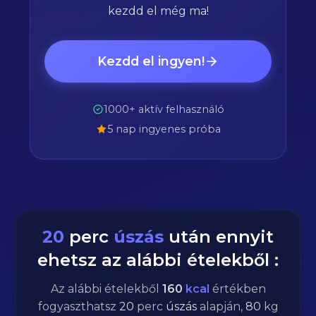
kezdd el még ma!
Kezdd el ingyen!
1000+ aktív felhasználó
5 nap ingyenes próba
20
perc
úszás
után ennyit
ehetsz az alábbi ételekből :
Az alábbi ételekből
160
kcal
értékben
fogyaszthatsz
20
perc
úszás
alapján,
80
kg