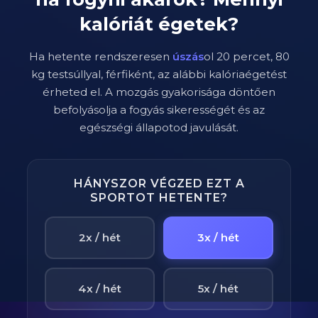
kalóriát égetek?
Ha hetente rendszeresen
úszás
ol
20
percet,
80
kg testsúllyal,
férfi
ként, az alábbi kalóriaégetést
érheted el. A mozgás gyakorisága döntően
befolyásolja a fogyás sikerességét és az
egészségi állapotod javulását.
HÁNYSZOR VÉGZED EZT A
SPORTOT HETENTE?
2x / hét
3x / hét
4x / hét
5x / hét