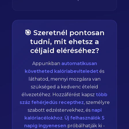
🎯 Szeretnél pontosan
tudni, mit ehetsz a
céljaid eléréséhez?
Appunkban
automatikusan
követheted kalóriabeviteledet
és
láthatod, mennyi mozgásra van
szükséged a kedvenc ételeid
élvezetéhez. Hozzáférést kapsz
több
száz fehérjedús recepthez
, személyre
szabott edzéstervekhez, és
napi
kalóriacélokhoz
.
Új felhasználók 5
napig ingyenesen
próbálhatják ki -