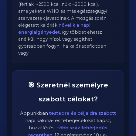
(férfiak: ~2500 kcal, nők: ~2000 kcal),
amelyeket a WHO és más egészségügyi
szervezetek javasolnak. A mozgás során
elégetett kalóriák
növelik a napi
energiaigényedet
, így többet ehetsz
anélkül, hogy hízol, vagy segíthet
gyorsabban fogyni, ha kalóriadeficitben
vagy.
🎯 Szeretnél személyre
szabott célokat?
Appunkban
testedre és céljaidra szabott
napi kalória- és fehérjecélokat kapsz,
hozzáférést
több száz fehérjedús
recepthez
, 12 edzéstervhez, 10+ e-