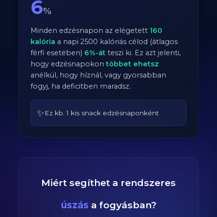
6
%
Minden edzésnapon az elégetett
160
kalória
a napi
2500
kalóriás célod (átlagos
férfi
esetében)
6
%-át
teszi ki. Ez azt jelenti,
hogy edzésnapokon
többet ehetsz
anélkül, hogy híznál, vagy gyorsabban
fogyj, ha deficitben maradsz.
✨
Ez kb. 1 kis snack edzésnaponként
Miért segíthet a rendszeres
úszás
a fogyásban?