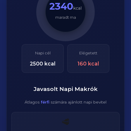
2340
kcal
maradt ma
Napi cél
Elégetett
2500
kcal
160
kcal
Javasolt Napi Makrók
Átlagos
férfi
számára ajánlott napi bevitel
🥩