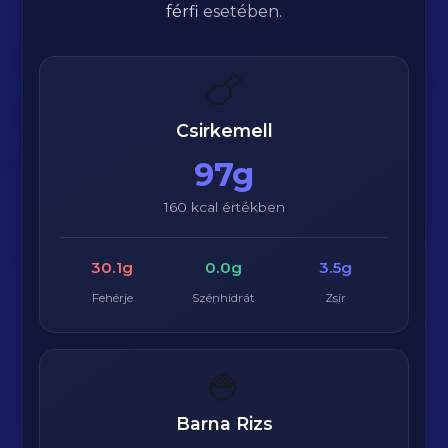
férfi
esetében.
🍗
Csirkemell
97g
160 kcal értékben
30.1g
0.0g
3.5g
Fehérje
Szénhidrát
Zsír
🍚
Barna Rizs