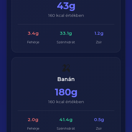
43g
160 kcal értékben
3.4g
33.1g
1.2g
Fehérje
Szénhidrát
Zsír
🍌
Banán
180g
160 kcal értékben
2.0g
41.4g
0.5g
Fehérje
Szénhidrát
Zsír