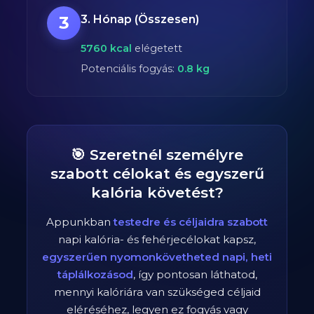
3
3. Hónap (Összesen)
5760
kcal
elégetett
Potenciális fogyás:
0.8
kg
🎯 Szeretnél személyre
szabott célokat és egyszerű
kalória követést?
Appunkban
testedre és céljaidra szabott
napi kalória- és fehérjecélokat kapsz,
egyszerűen nyomonkövetheted napi, heti
táplálkozásod
, így pontosan láthatod,
mennyi kalóriára van szükséged céljaid
eléréséhez, legyen ez fogyás vagy