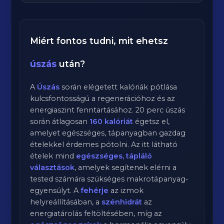
Miért fontos tudni, mit ehetsz
úszás
után?
A
Úszás
során elégetett kalóriák pótlása
kulcsfontosságú a regenerációhoz és az
energiaszint fenntartásához.
20
perc
úszás
során átlagosan
160
kalóriát
égetsz el,
amelyet egészséges, tápanyagban gazdag
ételekkel érdemes pótolni. Az itt látható
ételek mind
egészséges, tápláló
választások
, amelyek segítenek elérni a
tested számára szükséges makrotápanyag-
egyensúlyt. A
fehérje
az izmok
helyreállításában, a
szénhidrát
az
energiatárolás feltöltésében, míg az