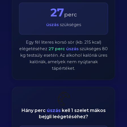
27
perc
úszás
szükséges
Egy fél literes korsó sör (kb. 215 kcal)
elégetéséhez
27
perc
úszás
szükséges
80
kg testsúly esetén. Az alkohol kalóriái üres
kalóriák, amelyek nem nyújtanak
tápértéket.
🥐
Hány perc
úszás
kell 1 szelet mákos
bejgli leégetéséhez?