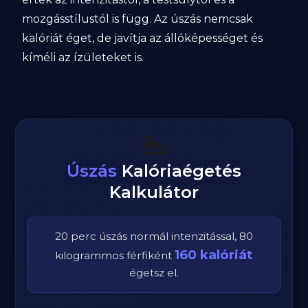
mozgásstílustól is függ. Az úszás nemcsak
kalóriát éget, de javítja az állóképességet és
kíméli az ízületeket is.
🏊
Úszás
Kalóriaégetés
Kalkulátor
20
perc
úszás
normál
intenzitással,
80
160
kalóriát
kilogrammos
férfi
ként
égetsz el.