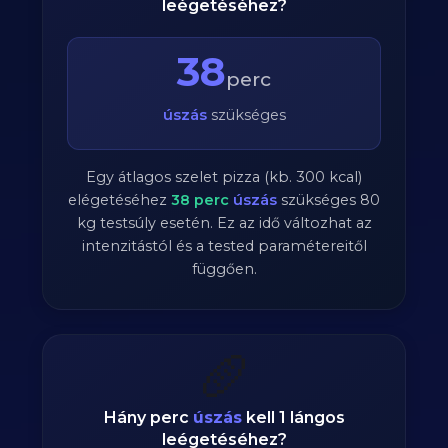
leégetéséhez?
38
perc
úszás
szükséges
Egy átlagos szelet pizza (kb. 300 kcal)
elégetéséhez
38
perc
úszás
szükséges
80
kg testsúly esetén. Ez az idő változhat az
intenzitástól és a tested paramétereitől
függően.
🥖
Hány perc
úszás
kell 1 lángos
leégetéséhez?