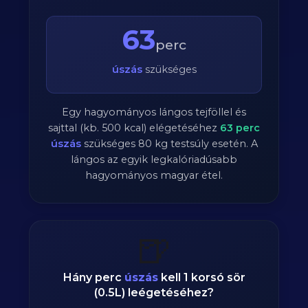
63
perc
úszás
szükséges
Egy hagyományos lángos tejföllel és
sajttal (kb. 500 kcal) elégetéséhez
63
perc
úszás
szükséges
80
kg testsúly esetén. A
lángos az egyik legkalóriadúsabb
hagyományos magyar étel.
🍺
Hány perc
úszás
kell 1 korsó sör
(0.5L) leégetéséhez?