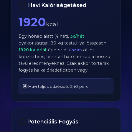
📆
Havi Kalóriaégetésed
1920
kcal
Egy hónap alatt (4 hét),
3
x/hét
gyakorisággal,
80
kg testsúllyal összesen
1920
kalóriát
égetsz el
úszás
sal. Ez
konzisztens, fenntartható tempó a hosszú
távú eredményekhez. Csak akkor történik
fogyás ha kalóriadeficitben vagy.
🎯
Havi teljes edzésidő: 240 perc
⚖️
Potenciális Fogyás