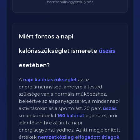
hormonális egyensúlyhoz
Miért fontos a napi
kalóriaszükséglet ismerete
úszás
esetében?
A
napi kalóriaszükséglet
az az
energiamennyiség, amelyre a tested
szüksége van a normális működéshez,
beleértve az alapanyagcserét, a mindennapi
aktivitásokat és a sportolást.
20
perc
úszás
során körülbelül
160
kalóriát
égetsz el, ami
jelentősen hozzájárul a napi
energiaegyensúlyodhoz. Az itt megjelenített
értékek
nemzetközileg elfogadott átlagok