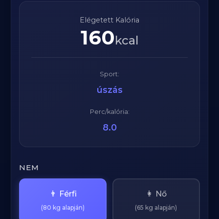
Elégetett Kalória
160
kcal
Sport:
úszás
Perc/kalória:
8.0
NEM
👨 Férfi
👩 Nő
(80 kg alapján)
(65 kg alapján)