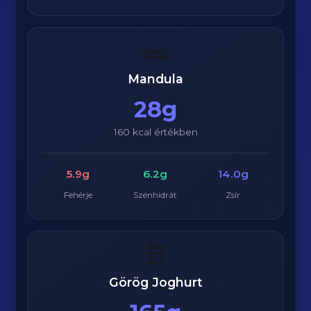
🥜
Mandula
28g
160 kcal értékben
5.9g
6.2g
14.0g
Fehérje
Szénhidrát
Zsír
🥛
Görög Joghurt