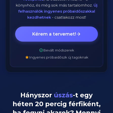
könyvhöz, és még sok más tartalomhoz.
Új
felhasználók ingyenes próbaidőszakkal
kezdhetnek
- csatlakozz most!
Kérem a tervemet!
Bevált módszerek
Ingyenes próbaidőszk új tagoknak
Hányszor
úszás
-t egy
héten
20
percig
férfiként
,
ha fogyni akarok? Mennyi