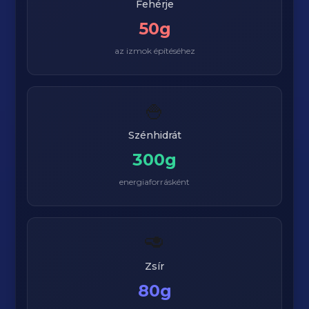
Fehérje
50g
az izmok építéséhez
🍚
Szénhidrát
300g
energiaforrásként
🥑
Zsír
80g