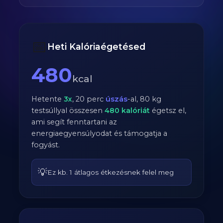
📅
Heti Kalóriaégetésed
480
kcal
Hetente
3
x
,
20
perc
úszás
-al,
80
kg
testsúllyal összesen
480
kalóriát
égetsz el,
ami segít fenntartani az
energiaegyensúlyodat és támogatja a
fogyást.
💡
Ez kb. 1 átlagos étkezésnek felel meg