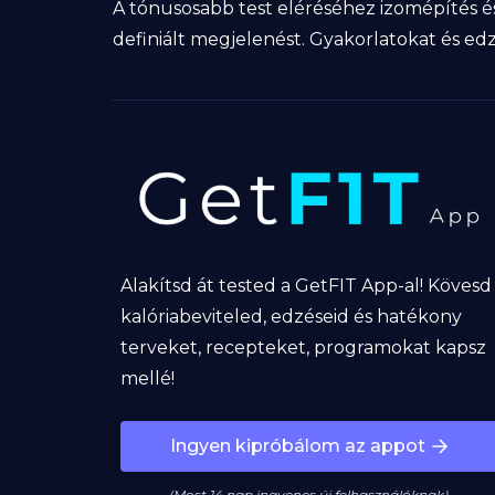
A tónusosabb test eléréséhez izomépítés és
definiált megjelenést. Gyakorlatokat és e
Alakítsd át tested a GetFIT App-al! Kövesd
kalóriabeviteled, edzéseid és hatékony
terveket, recepteket, programokat kapsz
mellé!
Ingyen kipróbálom az appot
(Most 14 nap ingyenes új felhasználóknak)