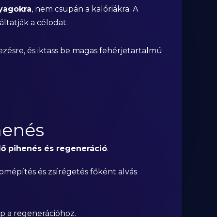
nyagokra
, nem csupán a kalóriákra. A
áltatják a célodat.
kezésre, és iktass be magas fehérjetartalmú
henés
ő pihenés és regeneráció
.
izomépítés és zsírégetés főként alvás
nap a regenerációhoz.