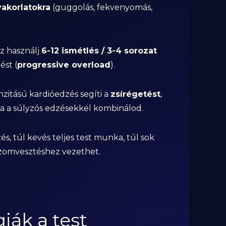
akorlatokra
(guggolás, fekvenyomás,
z használj
6-12 ismétlés / 3-4 sorozat
ést (
progressive overload
).
nzitású kardióedzés segíti a
zsírégetést
,
a a súlyzós edzésekkel kombinálod.
és, túl kevés teljes test munka, túl sok
 izomvesztéshez vezethet.
giák a test