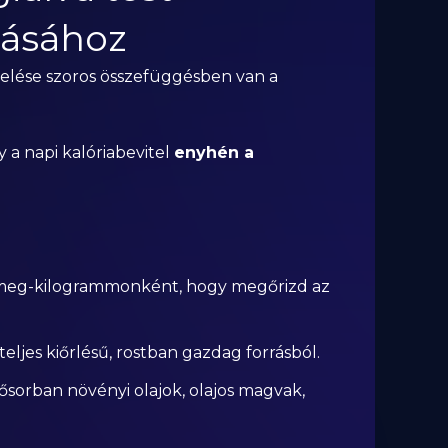
tásához
velése szoros összefüggésben van a
y a napi kalóriabevitel
enyhén a
tömeg-kilogrammonként, hogy megőrizd az
teljes kiőrlésű, rostban gazdag forrásból.
lsősorban növényi olajok, olajos magvak,