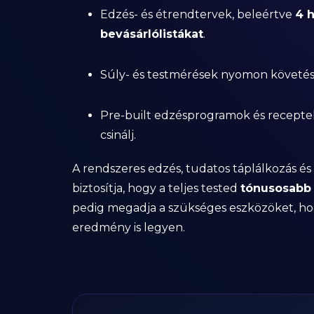
Edzés- és étrendtervek, beleértve
4 h
bevásárlólistákat
.
Súly- és testmérések nyomon követése,
Pre-built edzésprogramok és recepte
csinálj.
A rendszeres edzés, tudatos táplálkozás é
biztosítja, hogy a teljes tested
tónusosabb 
pedig megadja a szükséges eszközöket, ho
eredmény is legyen.