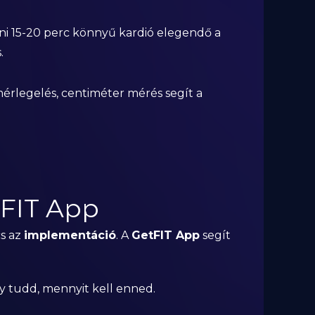
áni 15-20 perc könnyű kardió elegendő a
.
 mérlegelés, centiméter mérés segít a
tFIT App
s az
implementáció
. A
GetFIT App
segít
y tudd, mennyit kell enned.