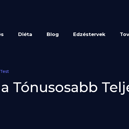
és
Diéta
Blog
Edzéstervek
Tov
 Test
 a Tónusosabb Telj