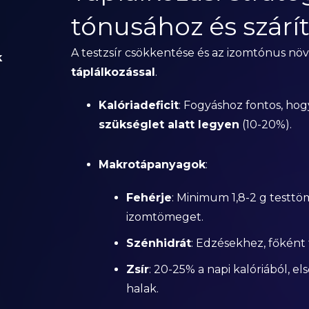
tónusához és szárí
A testzsír csökkentése és az izomtónus nö
k
táplálkozással
.
Kalóriadeficit
: Fogyáshoz fontos, hog
szükséglet alatt legyen
(10-20%).
Makrotápanyagok
:
Fehérje
: Minimum 1,8-2 g test
izomtömeget.
Szénhidrát
: Edzésekhez, főként 
Zsír
: 20-25% a napi kalóriából, e
halak.