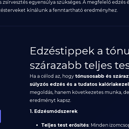
 zsírvesztés egyensúlya szükséges. A megfelelő edzés és
dzésterveket kínálunk a fenntartható eredményhez.
Edzéstippek a tón
szárazabb teljes te
Ha a célod az, hogy
tónusosabb és száraz
súlyzós edzés és a tudatos kalóriakeze
megoldás, hanem következetes munka, de 
eredményt kapsz.
1. Edzésmódszerek
Teljes test erősítés
: Minden izomcso