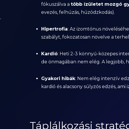
fókuszálva a
több ízületet mozgó gy
evezés, felhúzás, húzódzkodás).
Hipertrofia
: Az izomtónus növeléséhe
szabályt, fokozatosan növelve a terhel
Kardió
: Heti 2-3 könnyű-közepes inte
de önmagában nem elég. A legjobb, h
Gyakori hibák
: Nem elég intenzív edz
kardió és alacsony súlyzós edzés, ami
Táplálkozási straté