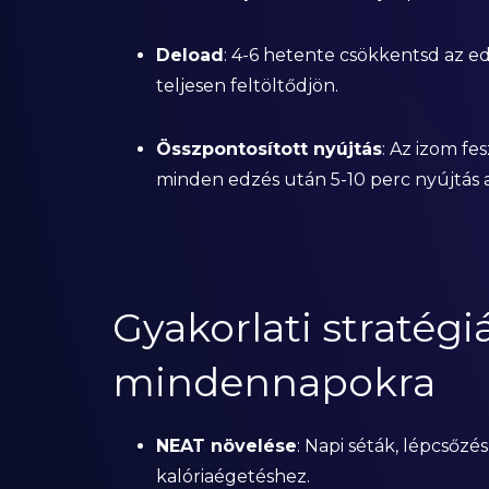
Deload
: 4-6 hetente csökkentsd az ed
teljesen feltöltődjön.
Összpontosított nyújtás
: Az izom f
minden edzés után 5-10 perc nyújtás a
Gyakorlati stratégi
mindennapokra
NEAT növelése
: Napi séták, lépcsőzé
kalóriaégetéshez.