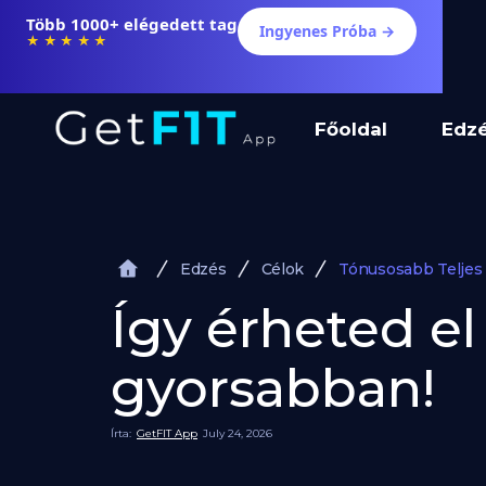
Több 1000+ elégedett tag
Ingyenes Próba →
★★★★★
Főoldal
Edz
Edzés
Célok
Tónusosabb Teljes
Így érheted el
gyorsabban!
Írta:
GetFIT App
July 24, 2026