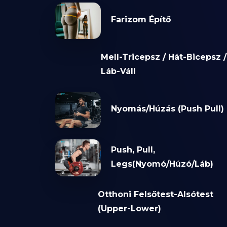
Farizom Építő
Mell-Tricepsz / Hát-Bicepsz /
Láb-Váll
Nyomás/Húzás (Push Pull)
Push, Pull,
Legs(Nyomó/Húzó/Láb)
Otthoni Felsőtest-Alsótest
(Upper-Lower)