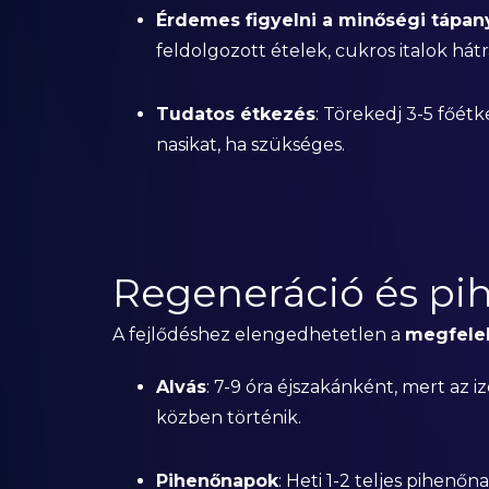
Érdemes figyelni a minőségi tápa
feldolgozott ételek, cukros italok hátr
Tudatos étkezés
: Törekedj 3-5 főét
nasikat, ha szükséges.
Regeneráció és pi
A fejlődéshez elengedhetetlen a
megfelel
Alvás
: 7-9 óra éjszakánként, mert az 
közben történik.
Pihenőnapok
: Heti 1-2 teljes pihenő