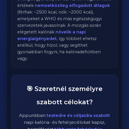
értékek
nemzetközileg elfogadott átlagok
(férfiak: ~2500 kcal, nők: ~2000 kcal),
amelyeket a WHO és más egészségügyi
szervezetek javasolnak. A mozgás során
elégetett kalóriák
növelik a napi
energiaigényedet
, így többet ehetsz
anélkül, hogy hízol, vagy segíthet
gyorsabban fogyni, ha kalóriadeficitben
vagy.
🎯 Szeretnél személyre
szabott célokat?
Appunkban
testedre és céljaidra szabott
napi kalória- és fehérjecélokat kapsz,