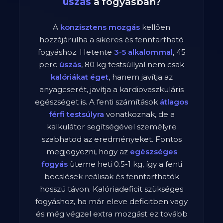
úszás
a fogyásban?
A
konzisztens mozgás
kellően
hozzájárulha a sikeres és fenntartható
fogyáshoz. Hetente
3-5 alkalommal
,
45
perc
úszás
,
80
kg testsúllyal nem csak
kalóriákat éget
, hanem javítja az
anyagcserét, javítja a kardiovaszkuláris
egészséget is. A fenti számítások
átlagos
férfi
testsúlyra
vonatkoznak, de a
kalkulátor segítségével személyre
szabhatod az eredményeket. Fontos
megjegyezni, hogy az
egészséges
fogyás
üteme heti 0.5-1 kg, így a fenti
becslések reálisak és fenntarthatók
hosszú távon. Kalóriadeficit szükséges
fogyáshoz, ha már eleve deficitben vagy
és még végzel extra mozgást ez tovább