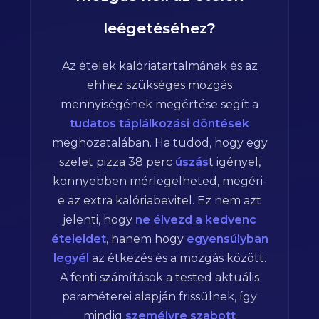
leégetéséhez?
Az ételek kalóriatartalmának és az
ehhez szükséges mozgás
mennyiségének megértése segít a
tudatos táplálkozási döntések
meghozatalában. Ha tudod, hogy egy
szelet pizza
38
perc
úszás
t igényel,
könnyebben mérlegelheted, megéri-
e az extra kalóriabevitel. Ez nem azt
jelenti, hogy
ne élvezd a kedvenc
ételeidet
, hanem hogy
egyensúlyban
legyél
az étkezés és a mozgás között.
A fenti számítások a tested aktuális
paraméterei alapján frissülnek, így
mindig
személyre szabott