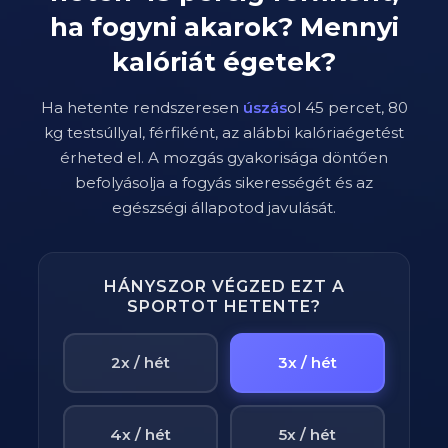
ha fogyni akarok? Mennyi
kalóriát égetek?
Ha hetente rendszeresen
úszás
ol
45
percet,
80
kg testsúllyal,
férfi
ként, az alábbi kalóriaégetést
érheted el. A mozgás gyakorisága döntően
befolyásolja a fogyás sikerességét és az
egészségi állapotod javulását.
HÁNYSZOR VÉGZED EZT A
SPORTOT HETENTE?
2x / hét
3x / hét
4x / hét
5x / hét