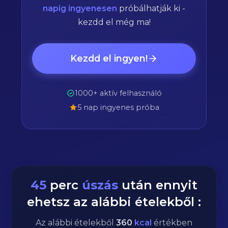
napig ingyenesen
próbálhatják ki -
kezdd el még ma!
Kezdd el ingyen!
1000+ aktív felhasználó
5 nap ingyenes próba
45
perc
úszás
után ennyit
ehetsz az alábbi ételekből :
Az alábbi ételekből
360
kcal
értékben