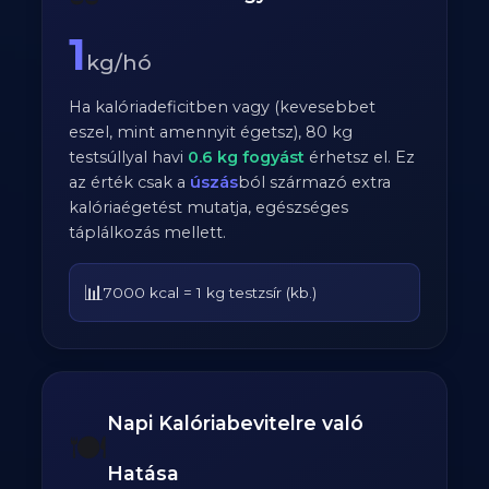
1
kg/hó
Ha kalóriadeficitben vagy (kevesebbet
eszel, mint amennyit égetsz),
80
kg
testsúllyal havi
0.6
kg fogyást
érhetsz el. Ez
az érték csak a
úszás
ból származó extra
kalóriaégetést mutatja, egészséges
táplálkozás mellett.
📊
7000 kcal = 1 kg testzsír (kb.)
Napi Kalóriabevitelre való
🍽️
Hatása