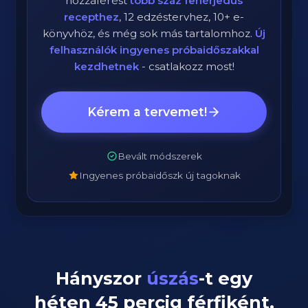
hozzáférést
több száz fehérjedús
recepthez
, 12 edzéstervhez, 10+ e-
könyvhöz, és még sok más tartalomhoz.
Új
felhasználók ingyenes próbaidőszakkal
kezdhetnek
- csatlakozz most!
Kérem a tervemet!
Bevált módszerek
Ingyenes próbaidőszk új tagoknak
Hányszor
úszás
-t egy
héten
45
percig
férfiként
,