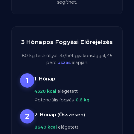
segíthet.
3 Hónapos Fogyási Előrejelzés
80
kg testsúllyal,
3
x/hét gyakorisággal,
45
perc
úszás
alapján.
1
1. Hónap
4320
kcal
elégetett
Potenciális fogyás:
0.6
kg
2
2. Hónap (Összesen)
8640
kcal
elégetett