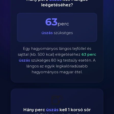
leégetéséhez?
63
perc
úszás
szükséges
Egy hagyományos lángos tejföllel és
sajttal (kb. 500 kcal) elégetéséhez
63
perc
úszás
szükséges
80
kg testsúly esetén. A
lángos az egyik legkalóriadúsabb
hagyományos magyar étel.
🍺
Hány perc
úszás
kell 1 korsó sör