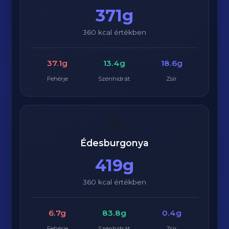
371g
360 kcal értékben
37.1g
13.4g
18.6g
Fehérje
Szénhidrát
Zsír
🍠
Édesburgonya
419g
360 kcal értékben
6.7g
83.8g
0.4g
Fehérje
Szénhidrát
Zsír