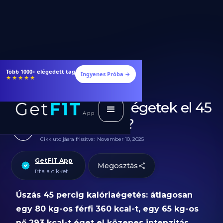
Több 1000+ elégedett tag
Ingyenes Próba →
★★★★★
Hány kalóriát égetek el 45
perc úszással?
Cikk utoljásra frissítve:
November 10, 2025
GetFIT App
Megosztás
írta a cikket.
Úszás 45 percig kalóriaégetés: átlagosan
egy 80 kg-os férfi 360 kcal-t, egy 65 kg-os
nő 293 kcal-t éget el közepes intenzitás