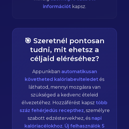
információt
kapsz.
🎯 Szeretnél pontosan
tudni, mit ehetsz a
céljaid eléréséhez?
Appunkban
automatikusan
követheted kalóriabeviteledet
és
láthatod, mennyi mozgásra van
szükséged a kedvenc ételeid
élvezetéhez. Hozzáférést kapsz
több
száz fehérjedús recepthez
, személyre
szabott edzéstervekhez, és
napi
kalóriacélokhoz
.
Új felhasználók 5