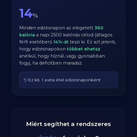
14
%
Minden edzésnapon az elégetett
360
kalória
a napi
2500
kalóriás célod (átlagos
férfi
esetében)
14
%-át
teszi ki. Ez azt jelenti,
hogy edzésnapokon
többet ehetsz
anélkül, hogy híznál, vagy gyorsabban
fogyj, ha deficitben maradsz.
✨
Ez kb. 1 extra étel edzésnaponként
Miért segíthet a rendszeres