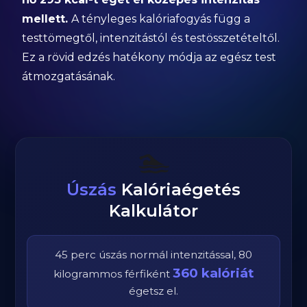
mellett.
A tényleges kalóriafogyás függ a
testtömegtől, intenzitástól és testösszetételtől.
Ez a rövid edzés hatékony módja az egész test
átmozgatásának.
🏊
Úszás
Kalóriaégetés
Kalkulátor
45
perc
úszás
normál
intenzitással,
80
360
kalóriát
kilogrammos
férfi
ként
égetsz el.