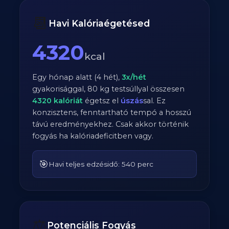
📆
Havi Kalóriaégetésed
4320
kcal
Egy hónap alatt (4 hét),
3
x/hét
gyakorisággal,
80
kg testsúllyal összesen
4320
kalóriát
égetsz el
úszás
sal. Ez
konzisztens, fenntartható tempó a hosszú
távú eredményekhez. Csak akkor történik
fogyás ha kalóriadeficitben vagy.
🎯
Havi teljes edzésidő: 540 perc
⚖️
Potenciális Fogyás