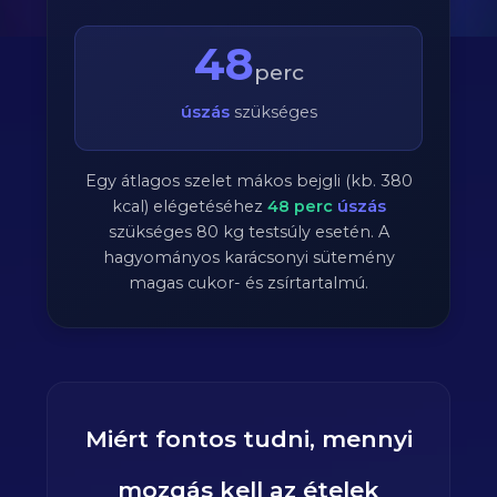
48
perc
úszás
szükséges
Egy átlagos szelet mákos bejgli (kb. 380
kcal) elégetéséhez
48
perc
úszás
szükséges
80
kg testsúly esetén. A
hagyományos karácsonyi sütemény
magas cukor- és zsírtartalmú.
Miért fontos tudni, mennyi
mozgás kell az ételek