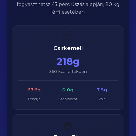
fogyaszthatsz
45
perc
úszás
alapján,
80
kg
férfi
esetében.
🍗
Csirkemell
218g
360 kcal értékben
67.6g
0.0g
7.8g
Fehérje
Szénhidrát
Zsír
🍚