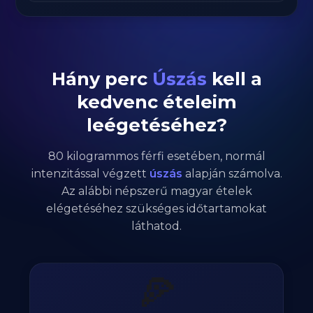
Hány perc
Úszás
kell a
kedvenc ételeim
leégetéséhez?
80
kilogrammos
férfi
esetében,
normál
intenzitással végzett
úszás
alapján számolva.
Az alábbi népszerű magyar ételek
elégetéséhez szükséges időtartamokat
láthatod.
🍕