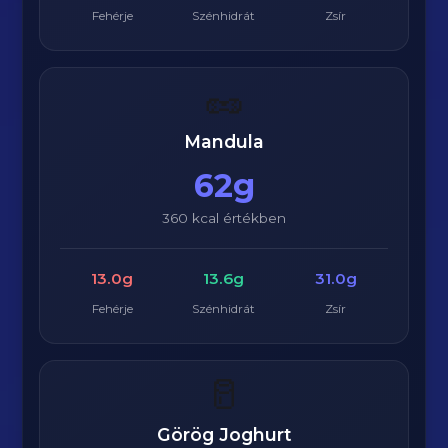
Fehérje
Szénhidrát
Zsír
🥜
Mandula
62g
360 kcal értékben
13.0g
13.6g
31.0g
Fehérje
Szénhidrát
Zsír
🥛
Görög Joghurt