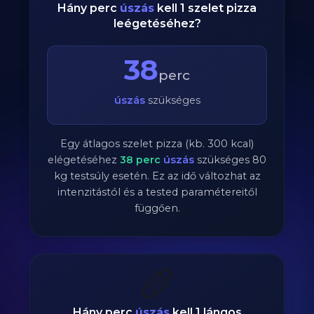
Hány perc
úszás
kell 1 szelet pizza
leégetéséhez?
38
perc
úszás
szükséges
Egy átlagos szelet pizza (kb. 300 kcal)
elégetéséhez
38
perc
úszás
szükséges
80
kg testsúly esetén. Ez az idő változhat az
intenzitástól és a tested paramétereitől
függően.
🥖
Hány perc
úszás
kell 1 lángos