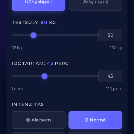
(80 kg alapján)
(65 kg alapján)
TESTSÚLY:
80
KG
35 kg
230 kg
IDŐTARTAM:
45
PERC
1 perc
120 perc
INTENZITÁS
🟢 Alacsony
🟡 Normál