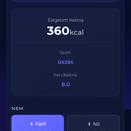
Elégetett Kalória
360
kcal
Sport:
úszás
Perc/kalória:
8.0
NEM
👨 Férfi
👩 Nő