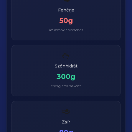
Fehérje
50g
az izmok építéséhez
🍚
Szénhidrát
300g
energiaforrásként
🥑
Zsír