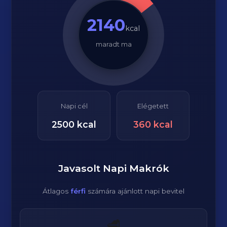
2140
kcal
maradt ma
Napi cél
Elégetett
2500
kcal
360
kcal
Javasolt Napi Makrók
Átlagos
férfi
számára ajánlott napi bevitel
🥩