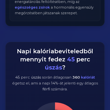
energiatárolás feltöltésében, míg az
egészséges zsírok
a hormonális egyensúly
megőrzésében játszanak szerepet.
Napi kalóriabeviteledből
mennyit fedez
45
perc
úszás
?
45
perc
úszás
során átlagosan
360
kalóriát
égetsz el, ami a napi
14
%-át jelenti egy átlagos
férfi
számára.