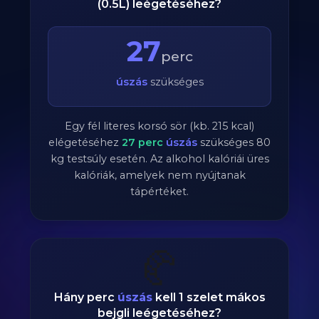
(0.5L) leégetéséhez?
27
perc
úszás
szükséges
Egy fél literes korsó sör (kb. 215 kcal)
elégetéséhez
27
perc
úszás
szükséges
80
kg testsúly esetén. Az alkohol kalóriái üres
kalóriák, amelyek nem nyújtanak
tápértéket.
🥐
Hány perc
úszás
kell 1 szelet mákos
bejgli leégetéséhez?