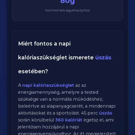
80g
hormonális egyensúlyhoz
Miért fontos a napi
kalóriaszükséglet ismerete
úszás
esetében?
A
napi kalóriaszükséglet
az az
energiamennyiség, amelyre a tested
szüksége van a normális működéshez,
beleértve az alapanyagcserét, a mindennapi
aktivitásokat és a sportolást.
45
perc
úszás
során körülbelül
360
kalóriát
égetsz el, ami
jelentősen hozzájárul a napi
energiaegyensúlyodhoz. Az itt megjelenített