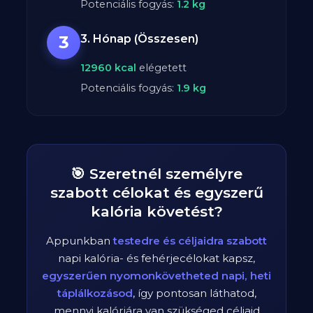
Potenciális fogyás:
1.2
kg
3
3. Hónap (Összesen)
12960
kcal
elégetett
Potenciális fogyás:
1.9
kg
🎯 Szeretnél személyre
szabott célokat és egyszerű
kalória követést?
Appunkban
testedre és céljaidra szabott
napi kalória- és fehérjecélokat kapsz,
egyszerűen nyomonkövetheted napi, heti
táplálkozásod
, így pontosan láthatod,
mennyi kalóriára van szükséged céljaid