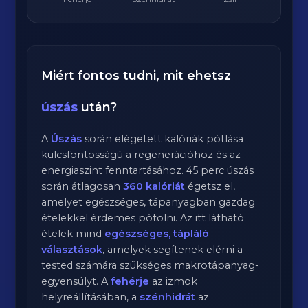
Miért fontos tudni, mit ehetsz
úszás
után?
A
Úszás
során elégetett kalóriák pótlása
kulcsfontosságú a regenerációhoz és az
energiaszint fenntartásához.
45
perc
úszás
során átlagosan
360
kalóriát
égetsz el,
amelyet egészséges, tápanyagban gazdag
ételekkel érdemes pótolni. Az itt látható
ételek mind
egészséges, tápláló
választások
, amelyek segítenek elérni a
tested számára szükséges makrotápanyag-
egyensúlyt. A
fehérje
az izmok
helyreállításában, a
szénhidrát
az