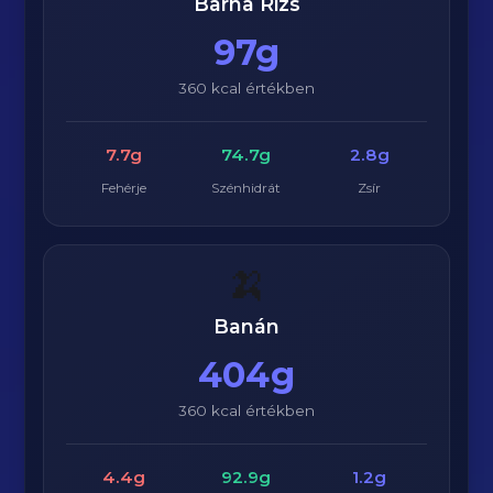
Barna Rizs
97g
360 kcal értékben
7.7g
74.7g
2.8g
Fehérje
Szénhidrát
Zsír
🍌
Banán
404g
360 kcal értékben
4.4g
92.9g
1.2g