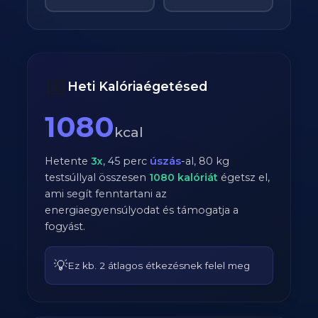
📅
Heti Kalóriaégetésed
1080
kcal
Hetente
3
x
,
45
perc
úszás
-al,
80
kg
testsúllyal összesen
1080
kalóriát
égetsz el,
ami segít fenntartani az
energiaegyensúlyodat és támogatja a
fogyást.
💡
Ez kb. 2 átlagos étkezésnek felel meg