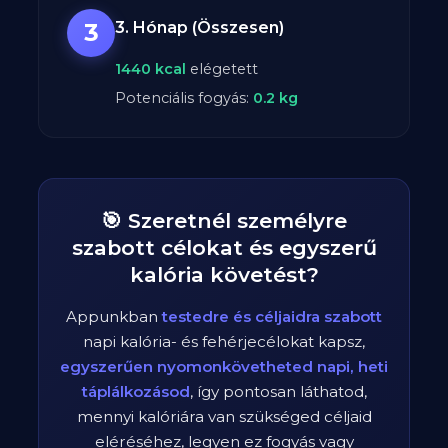
3
3. Hónap (Összesen)
1440
kcal
elégetett
Potenciális fogyás:
0.2
kg
🎯 Szeretnél személyre
szabott célokat és egyszerű
kalória követést?
Appunkban
testedre és céljaidra szabott
napi kalória- és fehérjecélokat kapsz,
egyszerűen nyomonkövetheted napi, heti
táplálkozásod
, így pontosan láthatod,
mennyi kalóriára van szükséged céljaid
eléréséhez, legyen ez fogyás vagy