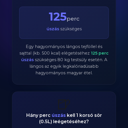
125
perc
úszás
szükséges
Egy hagyományos lángos tejföllel és
sajttal (kb. 500 kcal) elégetéséhez
125
perc
úszás
szükséges
80
kg testsúly esetén. A
lángos az egyik legkalóriadúsabb
hagyományos magyar étel.
🍺
Hány perc
úszás
kell 1 korsó sör
(0.5L) leégetéséhez?