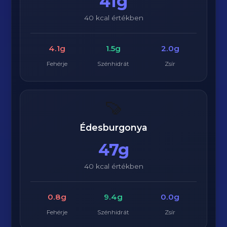
41g
40 kcal értékben
4.1g
1.5g
2.0g
Fehérje
Szénhidrát
Zsír
🍠
Édesburgonya
47g
40 kcal értékben
0.8g
9.4g
0.0g
Fehérje
Szénhidrát
Zsír