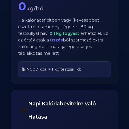
0
kg/hó
Ha kalóriadeficitben vagy (kevesebbet
eszel, mint amennyit égetsz),
80
kg
testsúllyal havi
0.1
kg fogyást
érhetsz el. Ez
az érték csak a
úszás
ból származó extra
kalóriaégetést mutatja, egészséges
táplálkozás mellett.
📊
7000 kcal = 1 kg testzsír (kb.)
Napi Kalóriabevitelre való
🍽️
Hatása