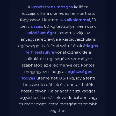
A
konzisztens mozgás
kellően
hozzájárulha a sikeres és fenntartható
fogyáshoz. Hetente
3-5 alkalommal
,
10
perc
úszás
,
80
kg testsúllyal nem csak
kalóriákat éget
, hanem javítja az
anyagcserét, javítja a kardiovaszkuláris
egészséget is. A fenti számítások
átlagos
férfi
testsúlyra
vonatkoznak, de a
kalkulátor segítségével személyre
szabhatod az eredményeket. Fontos
megjegyezni, hogy az
egészséges
fogyás
üteme heti 0.5-1 kg, így a fenti
becslések reálisak és fenntarthatók
hosszú távon. Kalóriadeficit szükséges
fogyáshoz, ha már eleve deficitben vagy
és még végzel extra mozgást ez tovább
segíthet.