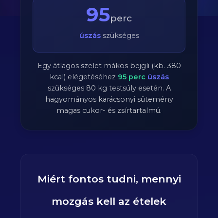
95
perc
úszás
szükséges
Egy átlagos szelet mákos bejgli (kb. 380
kcal) elégetéséhez
95
perc
úszás
szükséges
80
kg testsúly esetén. A
hagyományos karácsonyi sütemény
magas cukor- és zsírtartalmú.
Miért fontos tudni, mennyi
mozgás kell az ételek