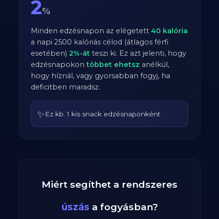
2
%
Minden edzésnapon az elégetett
40
kalória
a napi
2500
kalóriás célod (átlagos
férfi
esetében)
2
%-át
teszi ki. Ez azt jelenti, hogy
edzésnapokon
többet ehetsz
anélkül,
hogy híznál, vagy gyorsabban fogyj, ha
deficitben maradsz.
✨
Ez kb. 1 kis snack edzésnaponként
Miért segíthet a rendszeres
úszás
a fogyásban?