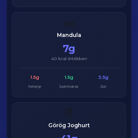
🥜
Mandula
7g
40 kcal értékben
1.5g
1.5g
3.5g
Fehérje
Szénhidrát
Zsír
🥛
Görög Joghurt