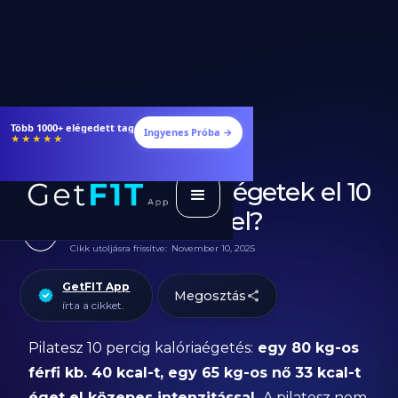
Étrendek, receptek és edzéstervek
Ingyenes Próba →
★★★★★
Hány kalóriát égetek el 10
perc pilatesszel?
Cikk utoljásra frissítve:
November 10, 2025
GetFIT App
Megosztás
írta a cikket.
Pilatesz 10 percig kalóriaégetés:
egy 80 kg-os
férfi kb. 40 kcal-t, egy 65 kg-os nő 33 kcal-t
éget el közepes intenzitással.
A pilatesz nem