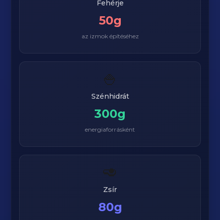
Fehérje
50g
az izmok építéséhez
🍚
Szénhidrát
300g
energiaforrásként
🥑
Zsír
80g