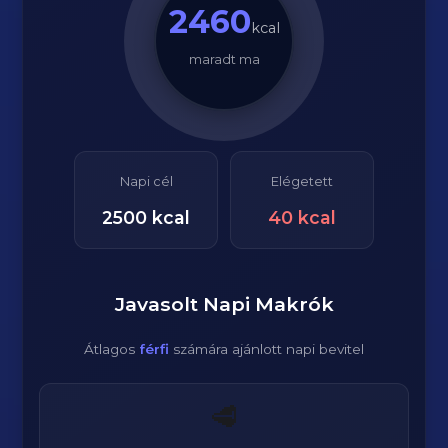
2460
kcal
maradt ma
Napi cél
Elégetett
2500
kcal
40
kcal
Javasolt Napi Makrók
Átlagos
férfi
számára ajánlott napi bevitel
🥩