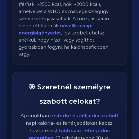
(férfiak: ~2500 kcal, nők: ~2000 kcal),
amelyeket a WHO és más egészségügyi
szervezetek javasolnak. A mozgás során
elégetett kalóriák
növelik a napi
energiaigényedet
, így többet ehetsz
anélkül, hogy hízol, vagy segíthet
gyorsabban fogyni, ha kalóriadeficitben
vagy.
🎯 Szeretnél személyre
szabott célokat?
Appunkban
testedre és céljaidra szabott
napi kalória- és fehérjecélokat kapsz,
hozzáférést
több száz fehérjedús
recepthez
, 12 edzéstervhez, 10+ e-