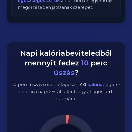
egészséges zsírok
a hormonális egyensúly
megőrzésében játszanak szerepet.
Napi kalóriabeviteledből
mennyit fedez
10
perc
úszás
?
10
perc
úszás
során átlagosan
40
kalóriát
égetsz
el, ami a napi
2
%-át jelenti egy átlagos
férfi
számára.