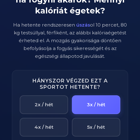
kalóriát égetek?
Ha hetente rendszeresen
úszás
ol
10
percet,
80
kg testsúllyal,
férfi
ként, az alábbi kalóriaégetést
érheted el. A mozgás gyakorisága döntően
befolyásolja a fogyás sikerességét és az
egészségi állapotod javulását.
HÁNYSZOR VÉGZED EZT A
SPORTOT HETENTE?
2x / hét
3x / hét
4x / hét
5x / hét