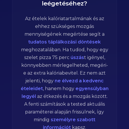
leégetéséhez?
Az ételek kalóriatartalmának és az
ehhez szükséges mozgás
mennyiségének megértése segít a
tudatos táplálkozási döntések
meghozatalában. Ha tudod, hogy egy
szelet pizza
75
perc
úszás
t igényel,
könnyebben mérlegelheted, megéri-
e az extra kalóriabevitel. Ez nem azt
jelenti, hogy
ne élvezd a kedvenc
ételeidet
, hanem hogy
egyensúlyban
legyél
az étkezés és a mozgás között.
A fenti számítások a tested aktuális
paraméterei alapján frissülnek, így
mindig
személyre szabott
információt
kapsz.