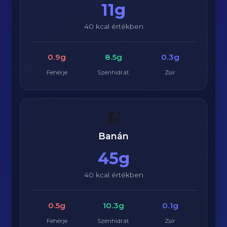
11g
40 kcal értékben
0.9g
8.5g
0.3g
Fehérje
Szénhidrát
Zsír
🍌
Banán
45g
40 kcal értékben
0.5g
10.3g
0.1g
Fehérje
Szénhidrát
Zsír