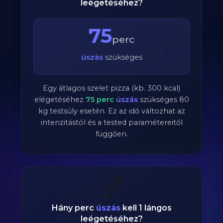
leégetéséhez?
75
perc
úszás
szükséges
Egy átlagos szelet pizza (kb. 300 kcal)
elégetéséhez
75
perc
úszás
szükséges
80
kg testsúly esetén. Ez az idő változhat az
intenzitástól és a tested paramétereitől
függően.
🥖
Hány perc
úszás
kell 1 lángos
leégetéséhez?