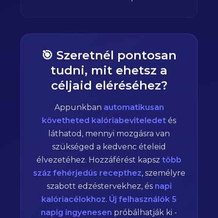
🎯 Szeretnél pontosan
tudni, mit ehetsz a
céljaid eléréséhez?
Appunkban
automatikusan
követheted kalóriabeviteledet
és
láthatod, mennyi mozgásra van
szükséged a kedvenc ételeid
élvezetéhez. Hozzáférést kapsz
több
száz fehérjedús recepthez
, személyre
szabott edzéstervekhez, és
napi
kalóriacélokhoz
.
Új felhasználók 5
napig ingyenesen
próbálhatják ki -