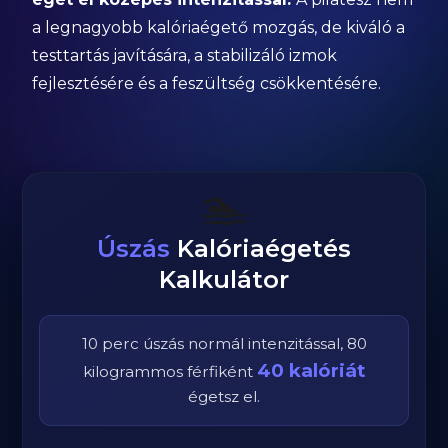
a legnagyobb kalóriaégető mozgás, de kiváló a
testtartás javítására, a stabilizáló izmok
fejlesztésére és a feszültség csökkentésére.
🏊
Úszás
Kalóriaégetés
Kalkulátor
10
perc
úszás
normál
intenzitással,
80
40
kalóriát
kilogrammos
férfi
ként
égetsz el.