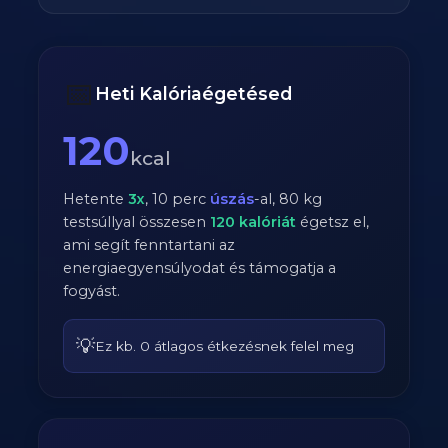
📅
Heti Kalóriaégetésed
120
kcal
Hetente
3
x
,
10
perc
úszás
-al,
80
kg
testsúllyal összesen
120
kalóriát
égetsz el,
ami segít fenntartani az
energiaegyensúlyodat és támogatja a
fogyást.
💡
Ez kb. 0 átlagos étkezésnek felel meg