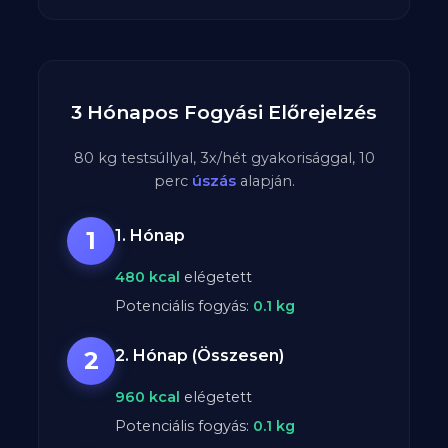
3 Hónapos Fogyási Előrejelzés
80
kg testsúllyal,
3
x/hét gyakorisággal,
10
perc
úszás
alapján.
1
1. Hónap
480
kcal
elégetett
Potenciális fogyás:
0.1
kg
2
2. Hónap (Összesen)
960
kcal
elégetett
Potenciális fogyás:
0.1
kg