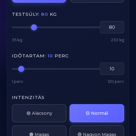
TESTSÚLY:
80
KG
35 kg
230 kg
IDŐTARTAM:
10
PERC
1 perc
120 perc
INTENZITÁS
🟢 Alacsony
🟡 Normál
🟠 Magas
🔴 Nagyon Magas