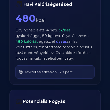
📆
Havi Kalóriaégetésed
480
kcal
Egy hónap alatt (4 hét),
3
x/hét
gyakorisággal,
80
kg testsúllyal összesen
480
kalóriát
égetsz el
úszás
sal. Ez
konzisztens, fenntartható tempó a hosszú
távú eredményekhez. Csak akkor történik
fogyás ha kalóriadeficitben vagy.
🎯
Havi teljes edzésidő: 120 perc
⚖️
Potenciális Fogyás