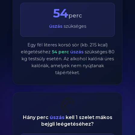
54
perc
úszás
szükséges
Egy fél literes korsó sör (kb. 215 kcal)
elégetéséhez
54
perc
úszás
szükséges
80
kg testsúly esetén. Az alkohol kalóriái üres
kalóriák, amelyek nem nyújtanak
tápértéket.
🥐
Hány perc
úszás
kell 1 szelet mákos
bejgli leégetéséhez?