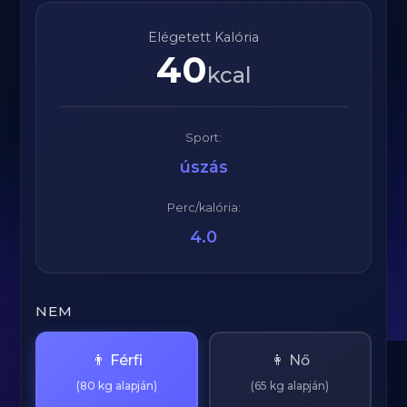
Elégetett Kalória
40
kcal
Sport:
úszás
Perc/kalória:
4.0
NEM
👨 Férfi
👩 Nő
(80 kg alapján)
(65 kg alapján)