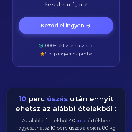
kezdd el még ma!
Kezdd el ingyen!
1000+ aktív felhasználó
5 nap ingyenes próba
10
perc
úszás
után ennyit
ehetsz az alábbi ételekből :
Az alábbi ételekből
40
kcal
értékben
fogyaszthatsz
10
perc
úszás
alapján,
80
kg