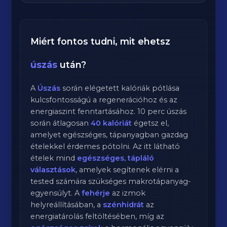
Miért fontos tudni, mit ehetsz
úszás
után?
A
Úszás
során elégetett kalóriák pótlása
kulcsfontosságú a regenerációhoz és az
energiaszint fenntartásához.
10
perc
úszás
során átlagosan
40
kalóriát
égetsz el,
amelyet egészséges, tápanyagban gazdag
ételekkel érdemes pótolni. Az itt látható
ételek mind
egészséges, tápláló
választások
, amelyek segítenek elérni a
tested számára szükséges makrotápanyag-
egyensúlyt. A
fehérje
az izmok
helyreállításában, a
szénhidrát
az
energiatárolás feltöltésében, míg az