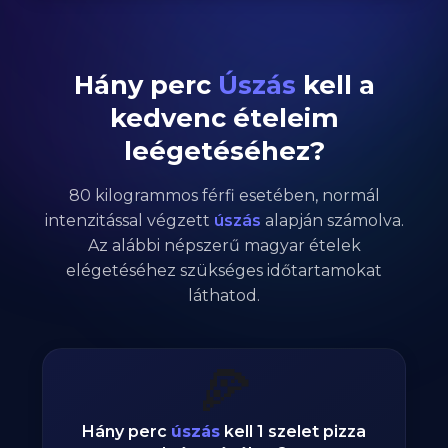
Hány perc
Úszás
kell a
kedvenc ételeim
leégetéséhez?
80
kilogrammos
férfi
esetében,
normál
intenzitással végzett
úszás
alapján számolva.
Az alábbi népszerű magyar ételek
elégetéséhez szükséges időtartamokat
láthatod.
🍕
Hány perc
úszás
kell 1 szelet pizza