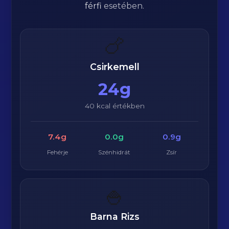
férfi
esetében.
🍗
Csirkemell
24g
40 kcal értékben
7.4g
0.0g
0.9g
Fehérje
Szénhidrát
Zsír
🍚
Barna Rizs