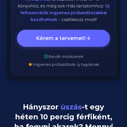
könyvhöz, és még sok más tartalomhoz.
Új
felhasználók ingyenes próbaidőszakkal
kezdhetnek
- csatlakozz most!
Kérem a tervemet!
Bevált módszerek
Ingyenes próbaidőszk új tagoknak
Hányszor
úszás
-t egy
héten
10
percig
férfiként
,
ha fogyni akarok? Mennyi