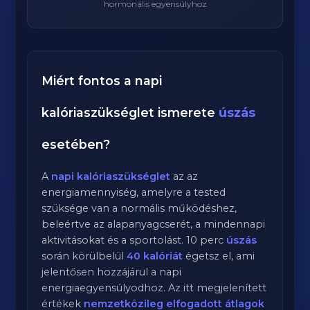
hormonális egyensúlyhoz
Miért fontos a napi
kalóriaszükséglet ismerete
úszás
esetében?
A
napi kalóriaszükséglet
az az
energiamennyiség, amelyre a tested
szüksége van a normális működéshez,
beleértve az alapanyagcserét, a mindennapi
aktivitásokat és a sportolást.
10
perc
úszás
során körülbelül
40
kalóriát
égetsz el, ami
jelentősen hozzájárul a napi
energiaegyensúlyodhoz. Az itt megjelenített
értékek
nemzetközileg elfogadott átlagok