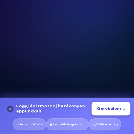
Evező Gyakorlatok
Kategória megnyitása
Kerékpáros Gyakorlatok
Kategória megnyitása
Fogyj és izmosodj hatékonyan
Kipróbálom →
Futás és Sprint Gyakorlatok
appunkkal!
Kategória megnyitása
14 nap INGYEN
Legjobb Fogyás App
Több ezer tag