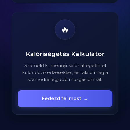
🔥
Kalóriaégetés Kalkulátor
Számold ki, mennyi kalóriát égetsz el
különböző edzésekkel, és találd meg a
számodra legjobb mozgásformát.
Fedezd fel most
→