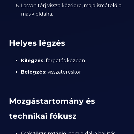
Lassan térj vissza középre, majd ismételd a
másik oldalra.
Helyes légzés
Kilégzés:
forgatás közben
Belégzés:
visszatéréskor
Mozgástartomány és
technikai fókusz
Csak
törzs rotáció
, nem oldalra hajlítás