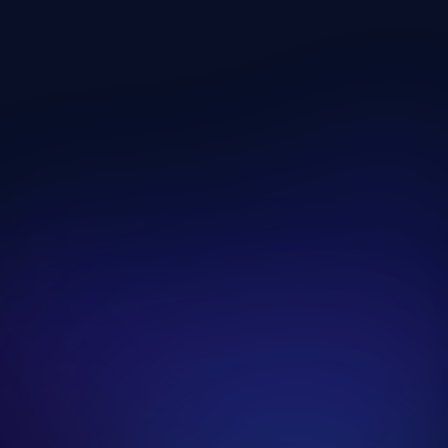
Lépcsőzés és Gyaloglás
Kategória megnyitása