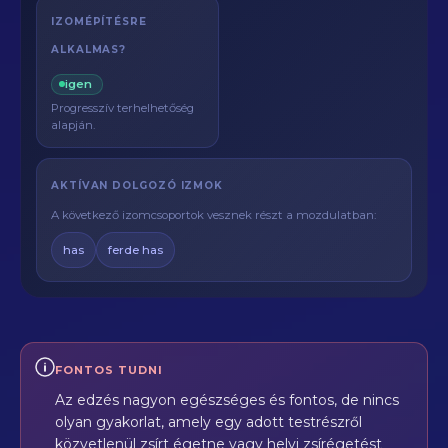
IZOMÉPÍTÉSRE
ALKALMAS?
igen
Progresszív terhelhetőség
alapján.
AKTÍVAN DOLGOZÓ IZMOK
A következő izomcsoportok vesznek részt a mozdulatban:
has
ferde has
FONTOS TUDNI
Az edzés nagyon egészséges és fontos, de nincs
olyan gyakorlat, amely egy adott testrészről
közvetlenül zsírt égetne vagy helyi zsírégetést