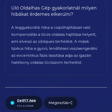
Ülő Oldalhas Gép gyakorlatnál milyen
hibákat érdemes elkerülni?
A leggyakoribb hiba a csípőhajlítással való
kompenzálás a törzs oldalas hajlítása helyett,
ami elveszi az obliques terhelést. A másik
tipikus hiba a gyors, lendítéses visszaengedés:
az excentrikus fázis lassítása adja az igazán
hatékony oldalas törzsizom terhelést.
GetFIT App
Megosztás
írta a cikket.