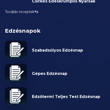
Csirkés Édeskrumplis Nyársak
További receptek
Edzésnapok
Szabadsúlyos Edzésnap
Gépes Edzésnap
Edzőtermi Teljes Test Edzésnap