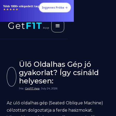
Étrendek, receptek és edzéstervek
Ingyenes Próba →
★★★★★
Ülő Oldalhas Gép jó
gyakorlat? Így csináld
helyesen:
Írta:
GetFIT App
July 24, 2026
Az ülő oldalhas gép (Seated Oblique Machine)
célzottan dolgoztatja a ferde hasizmokat.