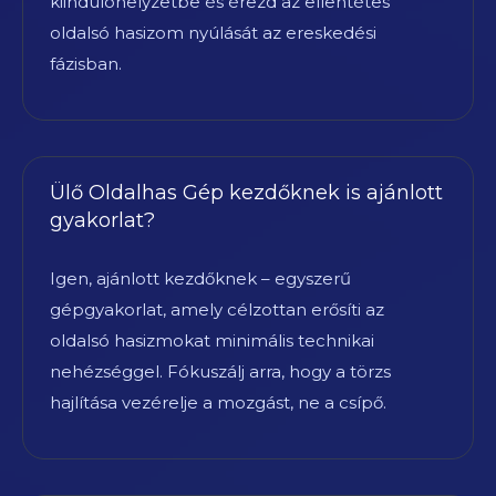
kiindulóhelyzetbe és érezd az ellentétes
oldalsó hasizom nyúlását az ereskedési
fázisban.
Ülő Oldalhas Gép kezdőknek is ajánlott
gyakorlat?
Igen, ajánlott kezdőknek – egyszerű
gépgyakorlat, amely célzottan erősíti az
oldalsó hasizmokat minimális technikai
nehézséggel. Fókuszálj arra, hogy a törzs
hajlítása vezérelje a mozgást, ne a csípő.