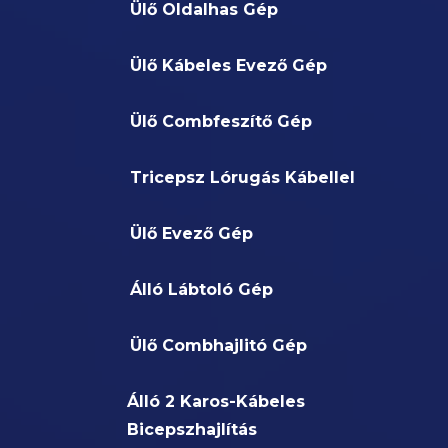
Ülő Oldalhas Gép
Ülő Kábeles Evező Gép
Ülő Combfeszítő Gép
Tricepsz Lórugás Kábellel
Ülő Evező Gép
Álló Lábtoló Gép
Ülő Combhajlitó Gép
Álló 2 Karos-Kábeles
Bicepszhajlítás