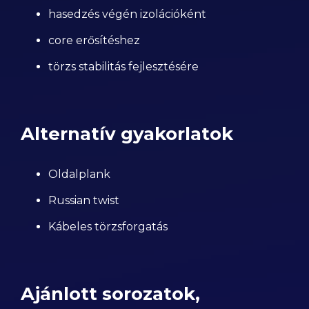
hasedzés végén izolációként
core erősítéshez
törzs stabilitás fejlesztésére
Alternatív gyakorlatok
Oldalplank
Russian twist
Kábeles törzsforgatás
Ajánlott sorozatok,