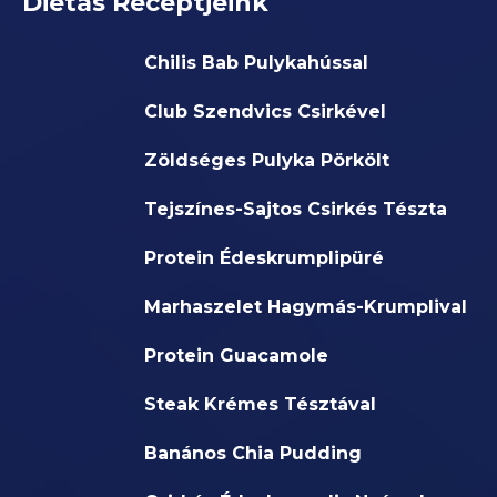
Diétás Receptjeink
Chilis Bab Pulykahússal
Club Szendvics Csirkével
Zöldséges Pulyka Pörkölt
Tejszínes-Sajtos Csirkés Tészta
Protein Édeskrumplipüré
Marhaszelet Hagymás-Krumplival
Protein Guacamole
Steak Krémes Tésztával
Banános Chia Pudding