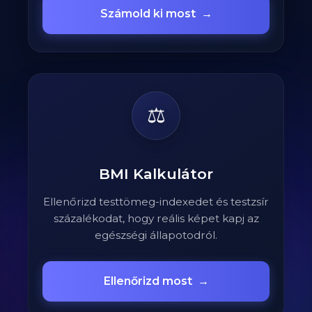
Számold ki most
→
⚖️
BMI Kalkulátor
Ellenőrizd testtömeg-indexedet és testzsír
százalékodat, hogy reális képet kapj az
egészségi állapotodról.
Ellenőrizd most
→