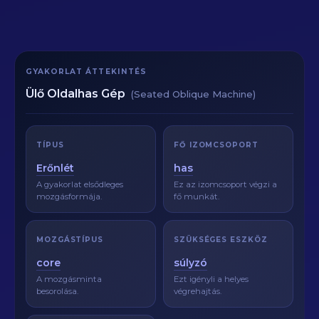
GYAKORLAT ÁTTEKINTÉS
Ülő Oldalhas Gép
(Seated Oblique Machine)
TÍPUS
FŐ IZOMCSOPORT
Erőnlét
has
A gyakorlat elsődleges
Ez az izomcsoport végzi a
mozgásformája.
fő munkát.
MOZGÁSTÍPUS
SZÜKSÉGES ESZKÖZ
core
súlyzó
A mozgásminta
Ezt igényli a helyes
besorolása.
végrehajtás.