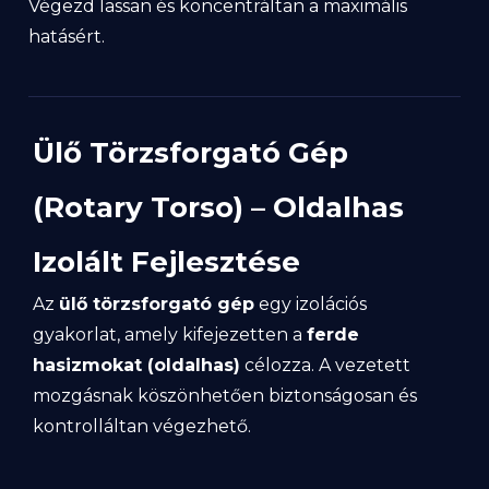
Végezd lassan és koncentráltan a maximális
hatásért.
Ülő Törzsforgató Gép
(Rotary Torso) – Oldalhas
Izolált Fejlesztése
Az
ülő törzsforgató gép
egy izolációs
gyakorlat, amely kifejezetten a
ferde
hasizmokat (oldalhas)
célozza. A vezetett
mozgásnak köszönhetően biztonságosan és
kontrolláltan végezhető.