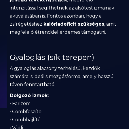
intenzitással segíthetnek az alsótest izmainak
aktiválásában is. Fontos azonban, hogy a
zsírégetéshez
kalóriadeficit szükséges
, amit
megfelelő étrenddel érdemes támogatni.
Gyaloglás (sík terepen)
A gyaloglás alacsony terhelésű, kezdők
számára is ideális mozgásforma, amely hosszú
távon fenntartható.
Dolgozó izmok:
• Farizom
• Combfeszítő
• Combhajlító
• Vádli