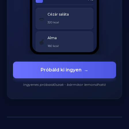
Cézár saláta
🥗
320 kcal
Alma
🍎
180 kcal
Grillezett csirke
🍗
Próbáld ki ingyen
→
420 kcal
Ingyenes próbaidőszak - bármikor lemondható
920
/
2200
kcal