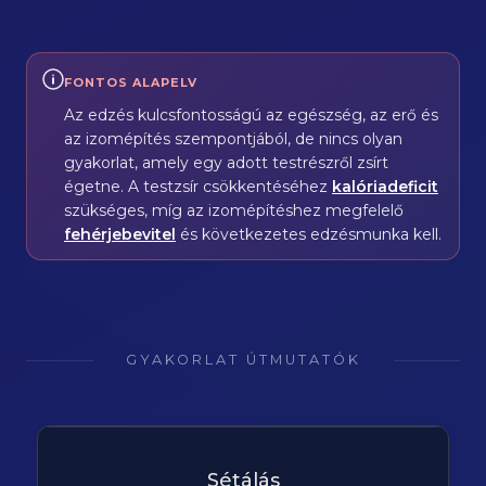
FONTOS ALAPELV
Az edzés kulcsfontosságú az egészség, az erő és
az izomépítés szempontjából, de nincs olyan
gyakorlat, amely egy adott testrészről zsírt
égetne. A testzsír csökkentéséhez
kalóriadeficit
szükséges, míg az izomépítéshez megfelelő
fehérjebevitel
és következetes edzésmunka kell.
GYAKORLAT ÚTMUTATÓK
Sétálás