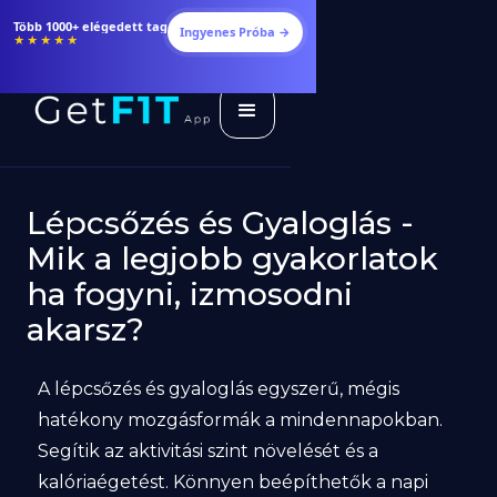
Több 1000+ elégedett tag
Ingyenes Próba →
★★★★★
Lépcsőzés és Gyaloglás -
Mik a legjobb gyakorlatok
ha fogyni, izmosodni
akarsz?
A lépcsőzés és gyaloglás egyszerű, mégis
hatékony mozgásformák a mindennapokban.
Segítik az aktivitási szint növelését és a
kalóriaégetést. Könnyen beépíthetők a napi