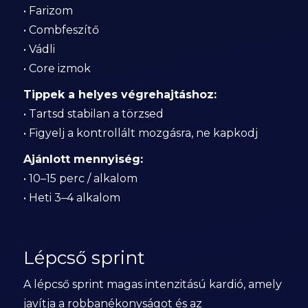
• Farizom
• Combfeszítő
• Vádli
• Core izmok
Tippek a helyes végrehajtáshoz:
• Tartsd stabilan a törzsed
• Figyelj a kontrollált mozgásra, ne kapkodj
Ajánlott mennyiség:
• 10–15 perc / alkalom
• Heti 3–4 alkalom
Lépcső sprint
A lépcső sprint magas intenzitású kardió, amely
javítja a robbanékonyságot és az