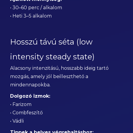
• 30–60 perc / alkalom
• Heti 3–5 alkalom
Hosszú távú séta (low
intensity steady state)
Alacsony intenzitású, hosszabb ideig tartó
mozgás, amely jól beilleszthető a
mindennapokba.
Dolgozó izmok:
• Farizom
• Combfeszítő
• Vádli
Tippek a helyes végrehajtáshoz: