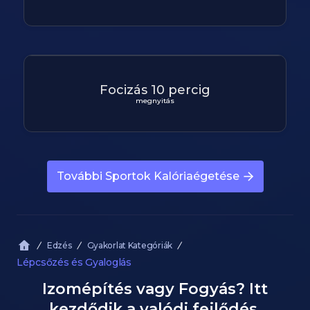
Focizás 10 percig
megnyitás
További Sportok Kalóriaégetése
Edzés
Gyakorlat Kategóriák
Lépcsőzés és Gyaloglás
Izomépítés vagy Fogyás? Itt
kezdődik a valódi fejlődés.