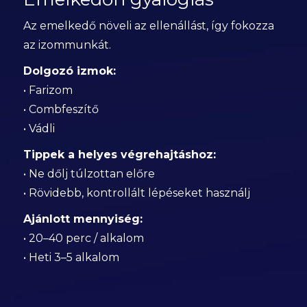
Az emelkedő növeli az ellenállást, így fokozza
az izommunkát.
Dolgozó izmok:
• Farizom
• Combfeszítő
• Vádli
Tippek a helyes végrehajtáshoz:
• Ne dőlj túlzottan előre
• Rövidebb, kontrollált lépéseket használj
Ajánlott mennyiség:
• 20–40 perc / alkalom
• Heti 3–5 alkalom