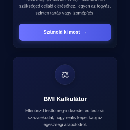
szükséged céljaid eléréséhez, legyen az fogyás,
szinten tartás vagy izomépítés.
Számold ki most
→
⚖️
BMI Kalkulátor
Ellenőrizd testtömeg-indexedet és testzsír
százalékodat, hogy reális képet kapj az
egészségi állapotodról.