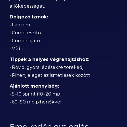
állóképességet.
Dolgozó izmok:
• Farizom
• Combfeszítő
• Combhajlító
• Vádli
Tippek a helyes végrehajtáshoz:
• Rövid, gyors lépésekre törekedj
• Pihenj eleget az ismétlések között
Ajánlott mennyiség:
• 5–10 sprint (10–20 mp)
• 60–90 mp pihenőkkel
Emelkedőn gyaloglás