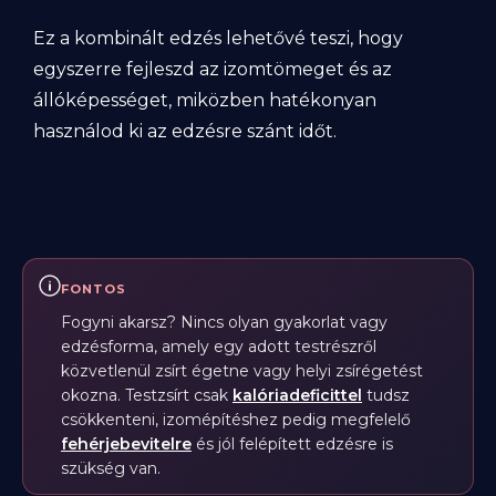
Ez a kombinált edzés lehetővé teszi, hogy
egyszerre fejleszd az izomtömeget és az
állóképességet, miközben hatékonyan
használod ki az edzésre szánt időt.
FONTOS
Fogyni akarsz? Nincs olyan gyakorlat vagy
edzésforma, amely egy adott testrészről
közvetlenül zsírt égetne vagy helyi zsírégetést
okozna. Testzsírt csak
kalóriadeficittel
tudsz
csökkenteni, izomépítéshez pedig megfelelő
fehérjebevitelre
és jól felépített edzésre is
szükség van.