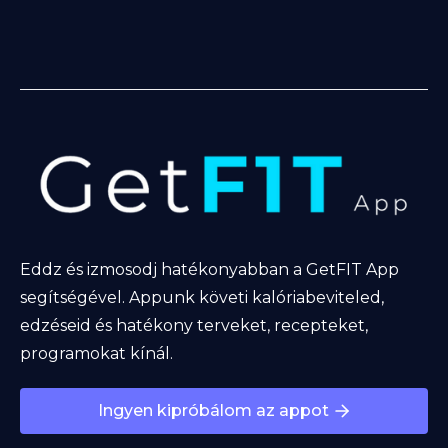
Eddz és izmosodj hatékonyabban a GetFIT App
segítségével. Appunk követi kalóriabeviteled,
edzéseid és hatékony terveket, recepteket,
programokat kínál.
Ingyen kipróbálom az appot