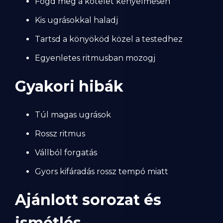
Fogd meg a kötelet kényelmesen
Kis ugrásokkal haladj
Tartsd a könyököd közel a testedhez
Egyenletes ritmusban mozogj
Gyakori hibák
Túl magas ugrások
Rossz ritmus
Vállból forgatás
Gyors kifáradás rossz tempó miatt
Ajánlott sorozat és
ismétlés