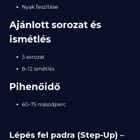
Nyak feszítése
Ajánlott sorozat és
ismétlés
3 sorozat
8–12 ismétlés
Pihenőidő
60–75 másodperc
Lépés fel padra (Step-Up) –