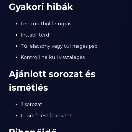
Gyakori hibák
Lendületből felugrás
Instabil térd
Túl alacsony vagy túl magas pad
Kontroll nélküli visszalépés
Ajánlott sorozat és
ismétlés
3 sorozat
10 ismétlés lábanként