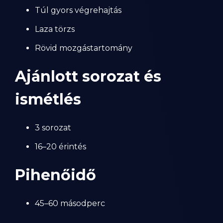
Túl gyors végrehajtás
Laza törzs
Rövid mozgástartomány
Ajánlott sorozat és
ismétlés
3 sorozat
16–20 érintés
Pihenőidő
45–60 másodperc