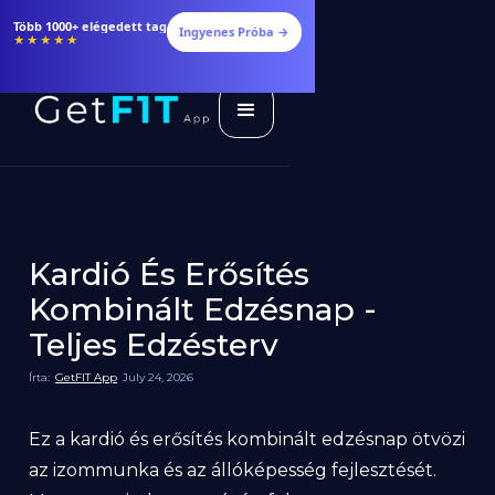
Több 1000+ elégedett tag
Ingyenes Próba →
★★★★★
Kardió És Erősítés
Kombinált Edzésnap -
Teljes Edzésterv
Írta:
GetFIT App
July 24, 2026
Ez a kardió és erősítés kombinált edzésnap ötvözi
az izommunka és az állóképesség fejlesztését.