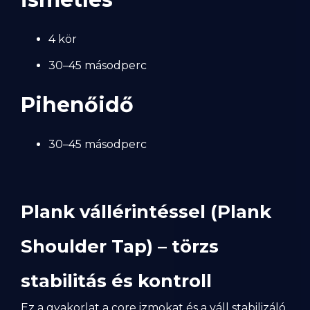
4 kör
30–45 másodperc
Pihenőidő
30–45 másodperc
Plank vállérintéssel (Plank
Shoulder Tap) – törzs
stabilitás és kontroll
Ez a gyakorlat a core izmokat és a váll stabilizáló