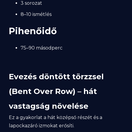
3 sorozat
8–10 ismétlés
Pihenőidő
75–90 másodperc
Evezés döntött törzzsel
(Bent Over Row) – hát
vastagság növelése
Ez a gyakorlat a hát középső részét és a
lapockazáró izmokat erősíti.