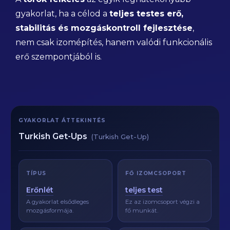
gyakorlat, ha a célod a
teljes testes erő,
stabilitás és mozgáskontroll fejlesztése
,
nem csak izomépítés, hanem valódi funkcionális
erő szempontjából is.
GYAKORLAT ÁTTEKINTÉS
Turkish Get-Ups
(Turkish Get-Up)
TÍPUS
FŐ IZOMCSOPORT
Erőnlét
teljes test
A gyakorlat elsődleges
Ez az izomcsoport végzi a
mozgásformája.
fő munkát.