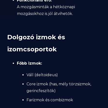
Funkcionális erő:
A mozgásminták a hétköznapi
mozgásokhoz is jól átvihetők.
Dolgozó izmok és
izomcsoportok
Főbb izmok:
Váll (deltoideus)
Core izmok (has, mély törzsizmok,
gerincfeszítők)
Farizmok és combizmok