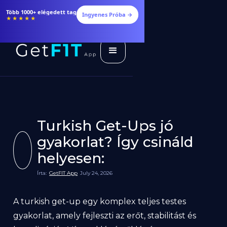
Több 1000+ elégedett tag
Ingyenes Próba →
★★★★★
Turkish Get-Ups jó
gyakorlat? Így csináld
helyesen:
Írta:
GetFIT App
July 24, 2026
A turkish get-up egy komplex teljes testes
gyakorlat, amely fejleszti az erőt, stabilitást és