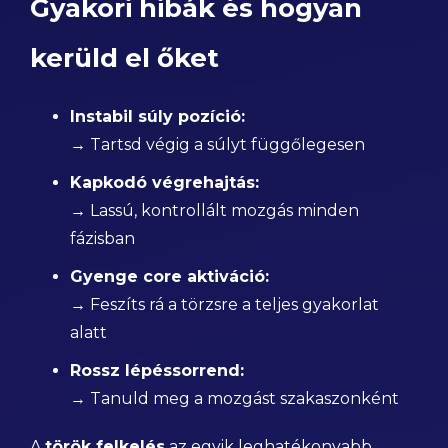
Gyakori hibák és hogyan
kerüld el őket
Instabil súly pozíció:
→ Tartsd végig a súlyt függőlegesen
Kapkodó végrehajtás:
→ Lassú, kontrollált mozgás minden
fázisban
Gyenge core aktiváció:
→ Feszíts rá a törzsre a teljes gyakorlat
alatt
Rossz lépéssorrend:
→ Tanuld meg a mozgást szakaszonként
A
török felkelés
az egyik leghatékonyabb