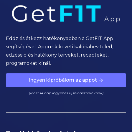
Eddz és étkezz hatékonyabban a GetFIT App
segítségével. Appunk követi kalóriabeviteled,
edzéseid és hatékony terveket, recepteket,
programokat kínál.
Ingyen kipróbálom az appot
(Most 14 nap ingyenes új felhasználóknak)