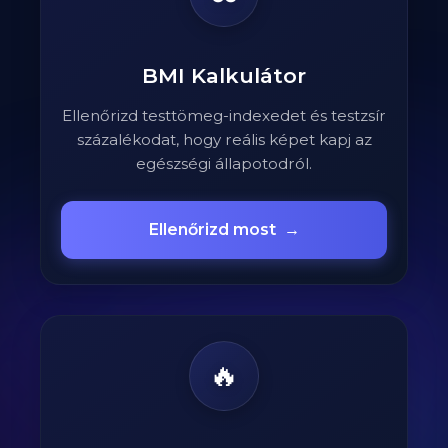
BMI Kalkulátor
Ellenőrizd testtömeg-indexedet és testzsír
százalékodat, hogy reális képet kapj az
egészségi állapotodról.
Ellenőrizd most
→
🔥