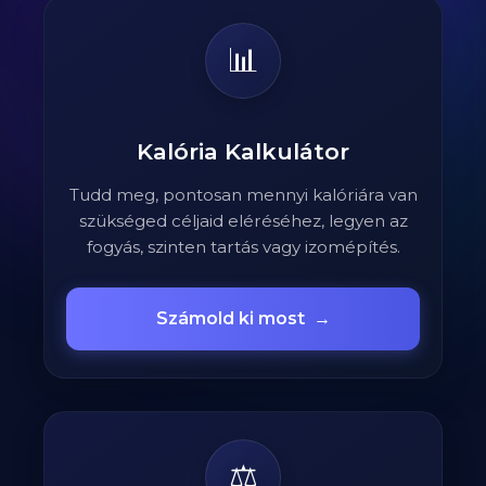
📊
Kalória Kalkulátor
Tudd meg, pontosan mennyi kalóriára van
szükséged céljaid eléréséhez, legyen az
fogyás, szinten tartás vagy izomépítés.
Számold ki most
→
⚖️