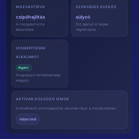
MOZGÁSTÍPUS
SZÜKSÉGES ESZKÖZ
csípőhajlítás
súlyzó
A mozgásminta
Ezt igényli a helyes
besorolása.
végrehajtás.
IZOMÉPÍTÉSRE
ALKALMAS?
igen
Progresszív terhelhetőség
alapján.
AKTÍVAN DOLGOZÓ IZMOK
A következő izomcsoportok vesznek részt a mozdulatban:
teljes test