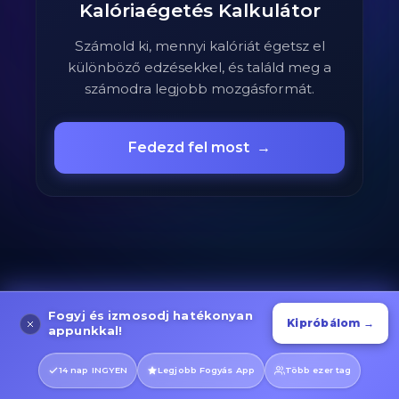
Kalóriaégetés Kalkulátor
Számold ki, mennyi kalóriát égetsz el
különböző edzésekkel, és találd meg a
számodra legjobb mozgásformát.
Fedezd fel most
→
Fogyj és izmosodj hatékonyan
Kipróbálom →
appunkkal!
14 nap INGYEN
Legjobb Fogyás App
Több ezer tag