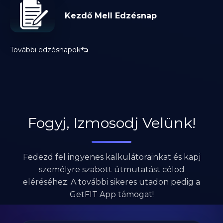
Kezdő Mell Edzésnap
További edzésnapok
Fogyj, Izmosodj Velünk!
Fedezd fel ingyenes kalkulátorainkat és kapj
személyre szabott útmutatást célod
eléréséhez. A további sikeres utadon pedig a
GetFIT App támogat!