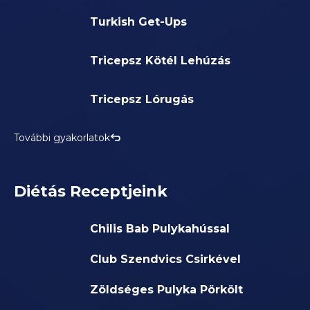
Turkish Get-Ups
Tricepsz Kötél Lehúzás
Tricepsz Lórugás
További gyakorlatok
Diétás Receptjeink
Chilis Bab Pulykahússal
Club Szendvics Csirkével
Zöldséges Pulyka Pörkölt