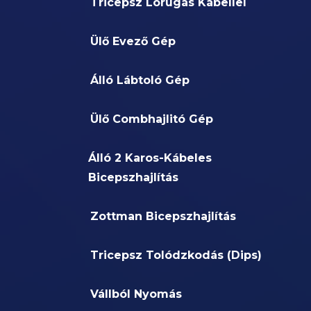
Tricepsz Lórugás Kábellel
Ülő Evező Gép
Álló Lábtoló Gép
Ülő Combhajlitó Gép
Álló 2 Karos-Kábeles
Bicepszhajlítás
Zottman Bicepszhajlítás
Tricepsz Tolódzkodás (Dips)
Vállból Nyomás