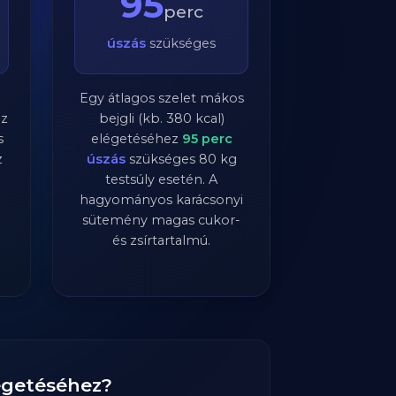
95
perc
úszás
szükséges
Egy átlagos szelet mákos
ez
bejgli (kb. 380 kcal)
s
elégetéséhez
95
perc
z
úszás
szükséges
80
kg
testsúly esetén. A
hagyományos karácsonyi
sütemény magas cukor-
és zsírtartalmú.
eégetéséhez?