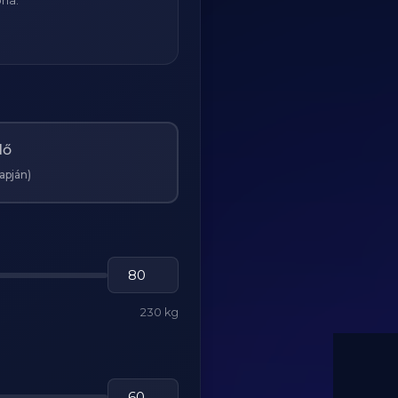
ria:
Nő
lapján)
230 kg