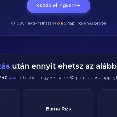
Kezdd el ingyen!
1000+ aktív felhasználó
5 nap ingyenes próba
zás
után ennyit ehetsz az alábbi
240
kcal
értékben fogyaszthatsz
60
perc
úszás
alapján,
🍚
Barna Rizs