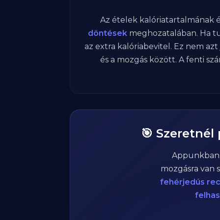
Az ételek kalóriatartalmának
döntések
meghozatalában. Ha tu
az extra kalóriabevitel. Ez nem azt
és a mozgás között. A fenti sz
🎯 Szeretnél
Appunkba
mozgásra van s
fehérjedús re
felha