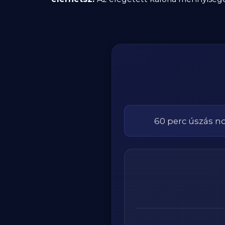
60
perc
úszás
n