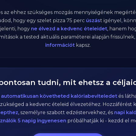
 és az ehhez szükséges mozgás mennyiségének megértés
dod, hogy egy szelet pizza
75
perc
úszás
t igényel, kö
 jelenti, hogy
ne élvezd a kedvenc ételeidet
, hanem ho
ámítások a tested aktuális paraméterei alapján frissülnek
információt
kapsz.
 pontosan tudni, mit ehetsz a céljai
n
automatikusan követheted kalóriabeviteledet
és láth
zükséged a kedvenc ételeid élvezetéhez. Hozzáférést 
cepthez
, személyre szabott edzéstervekhez, és
napi kal
sználók 5 napig ingyenesen
próbálhatják ki - kezdd el 