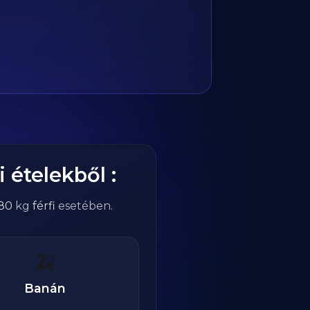
 ételekből :
80
kg
férfi
esetében.
🍌
Banán