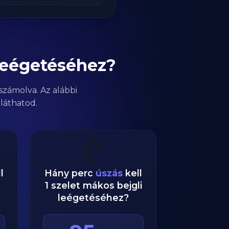
leégetéséhez?
számolva. Az alábbi
láthatod.
🥐
l
Hány perc
úszás
kell
1 szelet mákos bejgli
leégetéséhez?