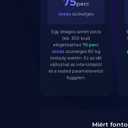
75
perc
úszás
szükséges
Egy átlagos szelet pizza
(kb. 300 kcal)
elégetéséhez
75
perc
úszás
szükséges
80
kg
testsúly esetén. Ez az idő
változhat az intenzitástól
és a tested paramétereitől
függően.
Miért fonto