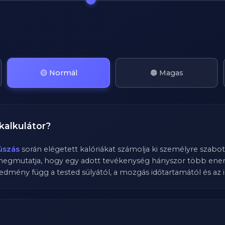
🟡 Normál
🟠 Magas
kalkulátor?
úszás
során elégetett kalóriákat számolja ki személyre szabott
megmutatja, hogy egy adott tevékenység hányszor több energ
edmény függ a tested súlyától, a mozgás időtartamától és az i