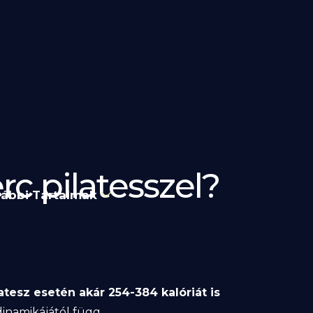
rc pilatesszel?
ábbi Tartalmak
atesz esetén akár 254-384 kalóriát is
dinamikájától függ.