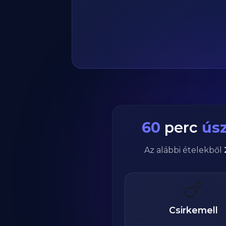
60
perc
ús
Az alábbi ételekből
🍗
Csirkemell