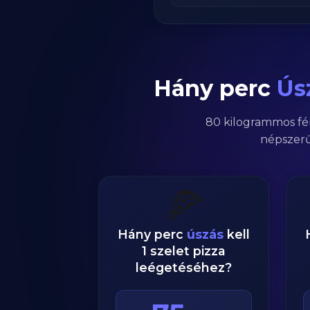
Hány perc
Ús
80
kilogrammos
fé
népszerű
🍕
Hány perc
úszás
kell
1 szelet pizza
leégetéséhez?