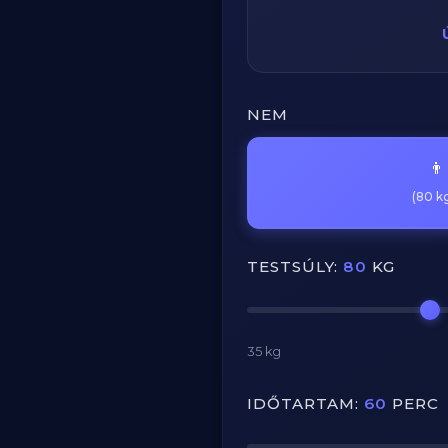
NEM
👨
(80 kg
TESTSÚLY:
80
KG
35 kg
IDŐTARTAM:
60
PERC