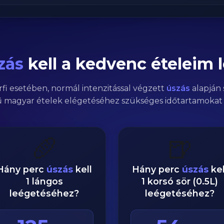
zás
kell a kedvenc ételeim 
rfi
esetében,
normál
intenzitással végzett
úszás
alapján 
 magyar ételek elégetéséhez szükséges időtartamokat 
🥖
🍺
Hány perc
úszás
kell
Hány perc
úszás
kel
1 lángos
1 korsó sör (0.5L)
leégetéséhez?
leégetéséhez?