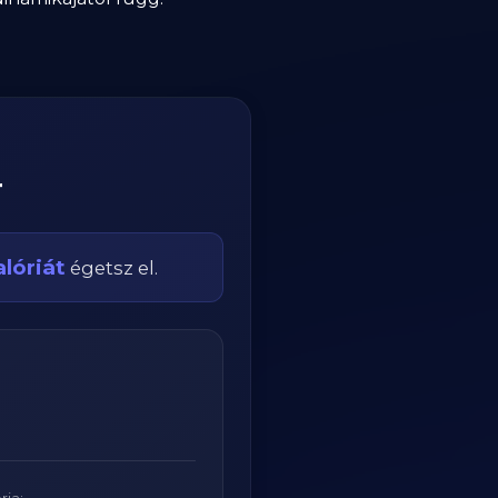
r
lóriát
égetsz el.