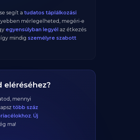
e segít a
tudatos táplálkozási
nnyebben mérlegelheted, megéri-e
gy
egyensúlyban legyél
az étkezés
, így mindig
személyre szabott
d eléréséhez?
atod, mennyi
kapsz
több száz
óriacélokhoz
.
Új
még ma!