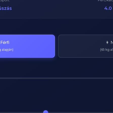
Sport:
Perc/kaló
úszás
4.0
 Férfi
👩 
 alapján)
(65 kg a