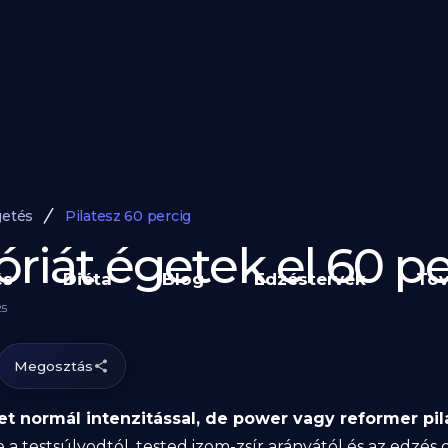
getés
Pilatesz 60 percig
riát égetek el 60 pe
és
Diéta
Blog
Edzéstervek
Tov
25
Megosztás
get normál intenzitással, de power vagy reformer pil
a testsúlyodtól, tested izom-zsír arányától és az edzés 