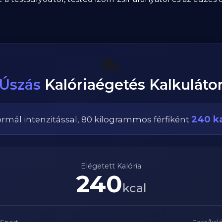
🏊
Úszás
Kalóriaégetés Kalkuláto
240
ka
ormál
intenzitással,
80
kilogrammos
férfi
ként
Elégetett Kalória
240
kcal