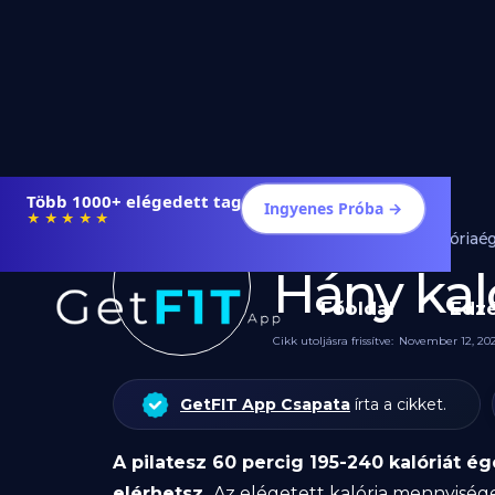
Több 1000+ elégedett tag
Ingyenes Próba →
★★★★★
Edzés
Kalóriaé
Hány kaló
Főoldal
Edz
Cikk utoljásra frissítve:
November 12, 20
GetFIT App Csapata
írta a cikket.
A pilatesz 60 percig 195-240 kalóriát é
elérhetsz.
Az elégetett kalória mennyisége 