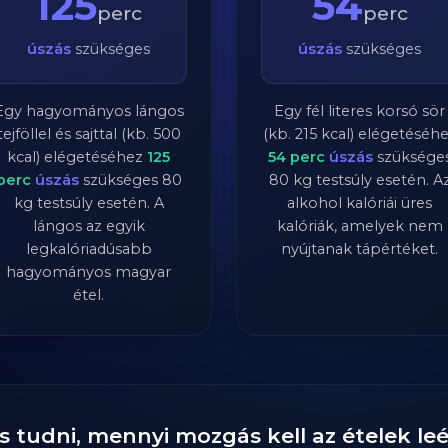
125
54
perc
perc
úszás
szükséges
úszás
szükséges
Egy hagyományos lángos
Egy fél literes korsó sör
tejföllel és sajttal (kb. 500
(kb. 215 kcal) elégetéséh
kcal) elégetéséhez
125
54
perc
úszás
szüksége
perc
úszás
szükséges
80
80
kg testsúly esetén. A
kg testsúly esetén. A
alkohol kalóriái üres
lángos az egyik
kalóriák, amelyek nem
legkalóriadúsabb
nyújtanak tápértéket.
hagyományos magyar
étel.
s tudni, mennyi mozgás kell az ételek l