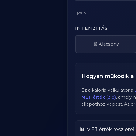
1 perc
INTENZITÁS
🟢 Alacsony
Hogyan működik a 
Ez a kalória kalkulátor a
MET érték (3.0)
, amely 
állapothoz képest. Az er
📊 MET érték részletei