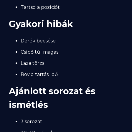
Tartsd a pozíciót
Gyakori hibák
Derék beesése
Csípő túl magas
Laza törzs
Rövid tartási idő
Ajánlott sorozat és
ismétlés
3 sorozat