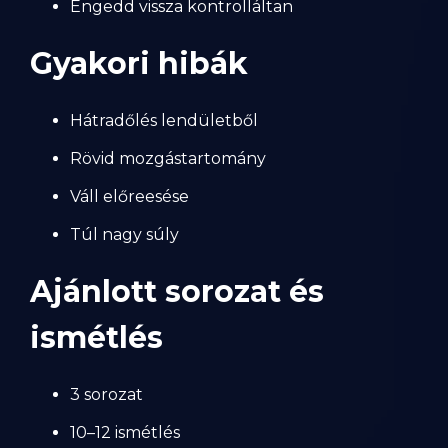
Engedd vissza kontrolláltan
Gyakori hibák
Hátradőlés lendületből
Rövid mozgástartomány
Váll előreesése
Túl nagy súly
Ajánlott sorozat és
ismétlés
3 sorozat
10–12 ismétlés