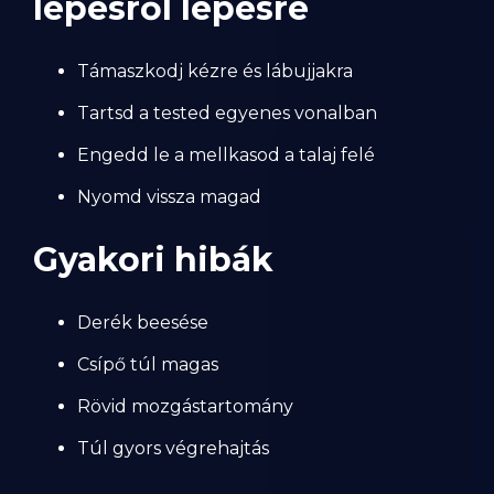
lépésről lépésre
Támaszkodj kézre és lábujjakra
Tartsd a tested egyenes vonalban
Engedd le a mellkasod a talaj felé
Nyomd vissza magad
Gyakori hibák
Derék beesése
Csípő túl magas
Rövid mozgástartomány
Túl gyors végrehajtás