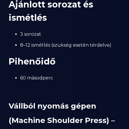
Ajánlott sorozat és
ismétlés
3 sorozat
8–12 ismétlés (szükség esetén térdelve)
Pihenőidő
60 másodperc
Vállból nyomás gépen
(Machine Shoulder Press) –