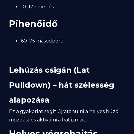
10–12 ismétlés
Pihenőidő
60–75 másodperc
Lehúzás csigán (Lat
Pulldown) – hát szélesség
alapozása
Ez a gyakorlat segít újratanulni a helyes húzó
mozgást és aktiválni a hát izmait.
Helyes végrehajtás