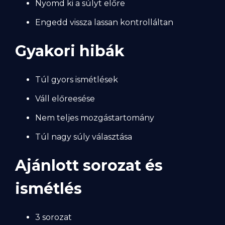
Nyomd ki a súlyt előre
Engedd vissza lassan kontrolláltan
Gyakori hibák
Túl gyors ismétlések
Váll előreesése
Nem teljes mozgástartomány
Túl nagy súly választása
Ajánlott sorozat és
ismétlés
3 sorozat