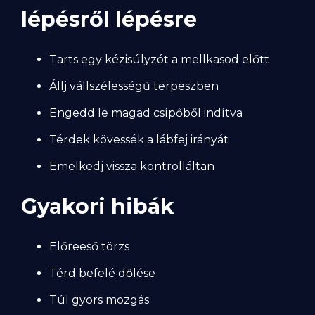
lépésről lépésre
Tarts egy kézisúlyzót a mellkasod előtt
Állj vállszélességű terpeszben
Engedd le magad csípőből indítva
Térdek kövessék a lábfej irányát
Emelkedj vissza kontrolláltan
Gyakori hibák
Előreeső törzs
Térd befelé dőlése
Túl gyors mozgás