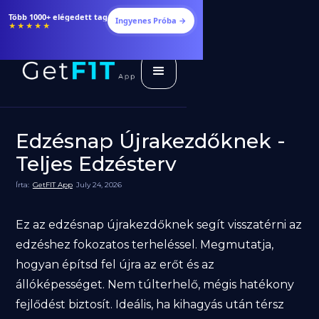
Több 1000+ elégedett tag
Ingyenes Próba →
★★★★★
Edzésnap Újrakezdőknek -
Teljes Edzésterv
Írta:
GetFIT App
July 24, 2026
Ez az edzésnap újrakezdőknek segít visszatérni az
edzéshez fokozatos terheléssel. Megmutatja,
hogyan építsd fel újra az erőt és az
állóképességet. Nem túlterhelő, mégis hatékony
fejlődést biztosít. Ideális, ha kihagyás után térsz