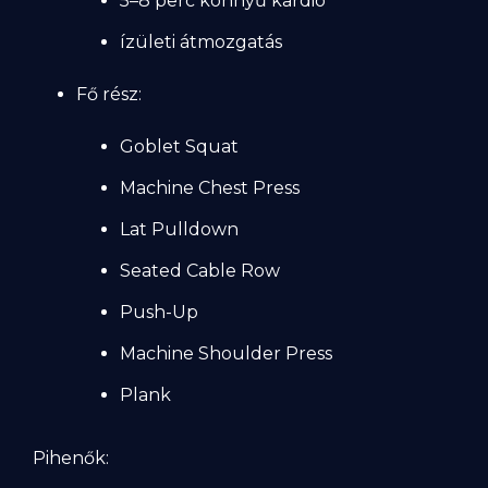
5–8 perc könnyű kardió
ízületi átmozgatás
Fő rész:
Goblet Squat
Machine Chest Press
Lat Pulldown
Seated Cable Row
Push-Up
Machine Shoulder Press
Plank
Pihenők: