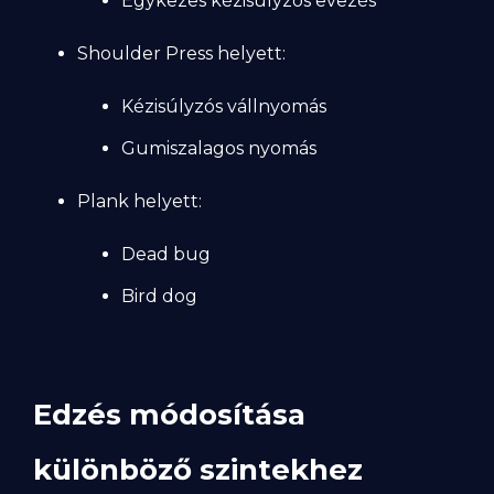
Egykezes kézisúlyzós evezés
Shoulder Press helyett:
Kézisúlyzós vállnyomás
Gumiszalagos nyomás
Plank helyett:
Dead bug
Bird dog
Edzés módosítása
különböző szintekhez