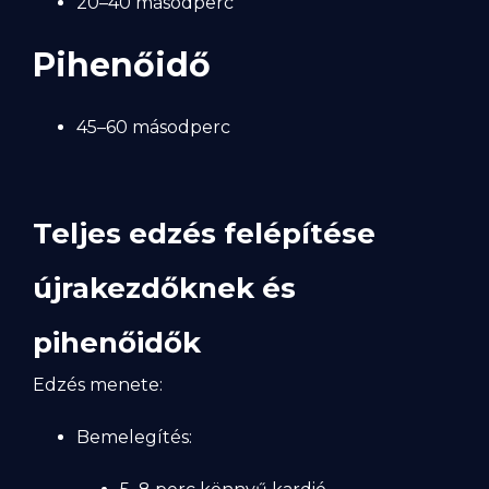
20–40 másodperc
Pihenőidő
45–60 másodperc
Teljes edzés felépítése
újrakezdőknek és
pihenőidők
Edzés menete:
Bemelegítés: