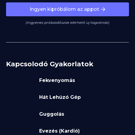
Ingyen kipróbálom az appot
(Ingyenes próbaidőszak elérhető új tagoknak)
Kapcsolodó Gyakorlatok
Fekvenyomás
Hát Lehúzó Gép
Guggolás
Evezés (Kardió)