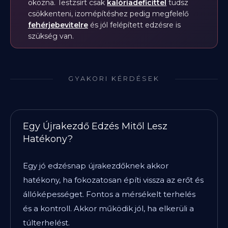
okozna. Testzsírt csak
kalóriadeficittel
tudsz
csökkenteni, izomépítéshez pedig megfelelő
fehérjebevitelre
és jól felépített edzésre is
szükség van.
GYAKORI KÉRDÉSEK
Egy Újrakezdő Edzés Mitől Lesz
Hatékony?
Egy jó edzésnap újrakezdőknek akkor
hatékony, ha fokozatosan építi vissza az erőt és
állóképességet. Fontos a mérsékelt terhelés
és a kontroll. Akkor működik jól, ha elkerüli a
túlterhelést.